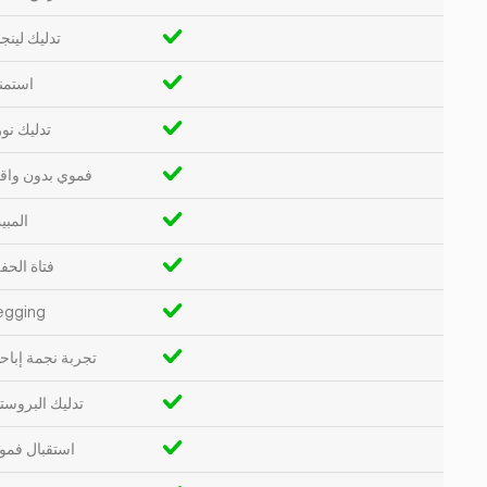
تدليك لينج
استمن
تدليك نو
فموي بدون واق
المبي
فتاة الحف
egging
تجربة نجمة إباح
تدليك البروستا
استقبال فمو