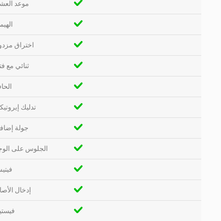
موعد العشا
الهيم
اختراق مزدو
ثنائي مع فت
الحا
تدليك إيروتي
جولة إضافي
الجلوس على الوج
فيتي
إدخال الأصا
فيستي