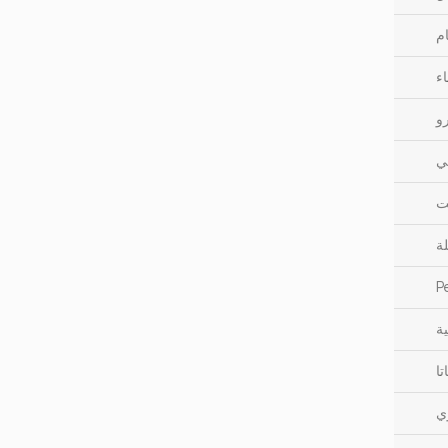
ام
اء
رو
ي
ت
لة
P
ية
تا
ي