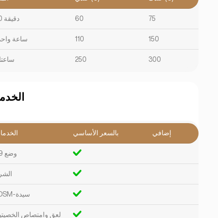
75
60
30 دقيقة
150
110
ساعة واحد
300
250
ساعتا
الخدم
إضافي
بالسعر الأساسي
الخدما
وضع 69
الشر
BDSM-سيدة
لعق وامتصاص الخصيتي