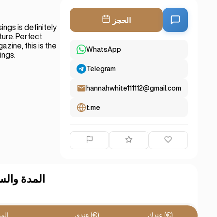
الحجز
ings is definitely
ture. Perfect
zine, this is the
WhatsApp
ings.
Telegram
hannahwhite111112@gmail.com
t.me
المدة والس
عندك (€)
عندي (€)
الم