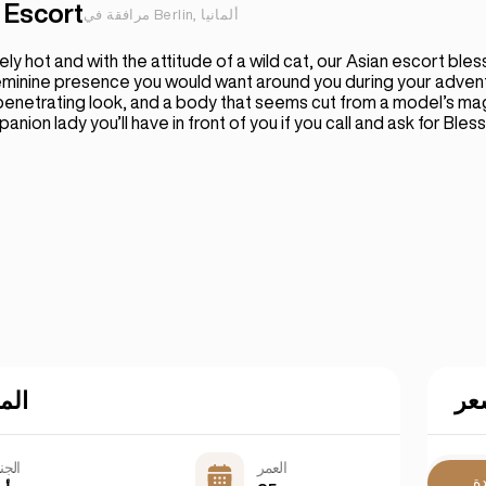
 Escort
مرافقة في Berlin, ألمانيا
ly hot and with the attitude of a wild cat, our Asian escort bless
feminine presence you would want around you during your adven
penetrating look, and a body that seems cut from a model’s maga
nion lady you’ll have in front of you if you call and ask for Bless
عر
الم
العمر
الج
دة