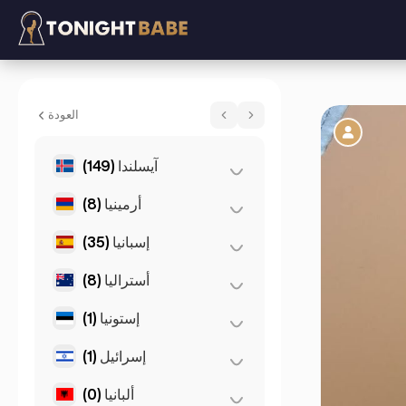
Blessing Escort - مرافقة في Berlin, ألمانيا
العودة
آيسلندا
(149)
أرمينيا
(8)
(149)
ريكيافيك
إسبانيا
(35)
(8)
يريفان
أستراليا
(8)
(3)
إشبيلية
(11)
برشلونة
إستونيا
(1)
(2)
بريزبان
(2)
فالنسيا
(2)
بيرث
إسرائيل
(1)
(1)
تالين
(1)
ماربيا
(2)
سيدني
ألبانيا
(0)
(1)
تل أبيب