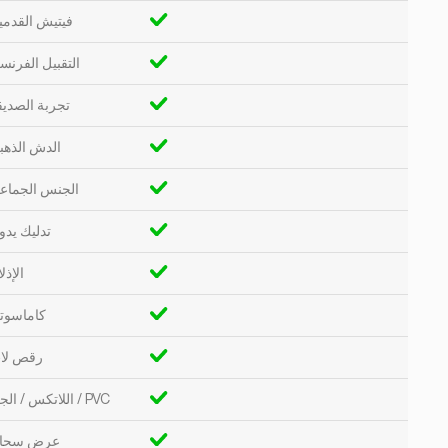
فيتيش القدمي
التقبيل الفرن
تجربة الصديق
الدش الذهب
الجنس الجماع
تدليك يدو
الإذل
كاماسوتر
رقص لا
اللاتكس / الجلد / PVC
عرض سحا