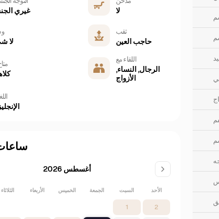
مدخن
التوجه الجن
لا
غيري الج
م
ثقب
وش
م
حاجب العين
لا ش
يد
اللقاء مع
متا
الرجال, النساء,
كلاه
الأزواج
ي
الل
اج
الإنجليز
فم
م
ساعات
جه
أغسطس 2026
س
الأحد
السبت
الجمعة
الخميس
الأربعاء
الثلاثاء
ق
1
2