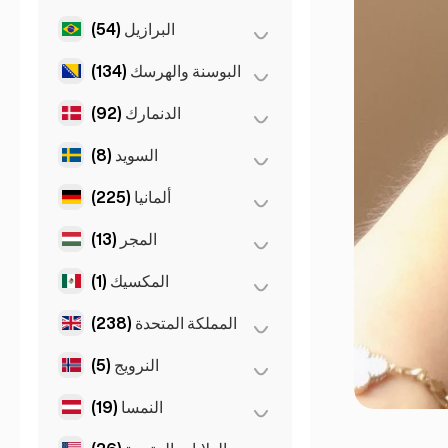
(5)
مالقة
(1)
ملبورن
البرازيل
(54)
(0)
تيرانا
(10)
مدريد
Gold Coast
(1)
البوسنة والهرسك
(134)
(54)
ساو باولو
Gran Canarja
(1)
Mallorca
(1)
الدنمارك
(92)
(134)
سراييفو
Sevilla
(1)
السويد
(8)
(92)
كوبنهاغن
ألمانيا
(225)
(8)
ستوكهولم
المجر
(13)
(35)
برلين
(22)
دوسلدورف
المكسيك
(1)
(8)
بودابست
(9)
شتوتغارت
(3)
ديبريتسن
المملكة المتحدة
(238)
(1)
مكسيكو سيتي
(44)
فرانكفورت
(2)
سيغد
النرويج
(5)
(2)
برمنغهام
(11)
كولونيا
(229)
لندن
النمسا
(19)
(5)
أوسلو
(21)
ميونخ
(1)
ليفربول