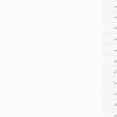
ن
سي
ة
ي
ي
ي
ال
ا
ب
ق