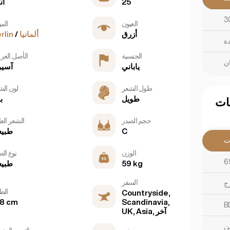
25
أن
العيون
الم
أزرق
ألمانيا
/
rlin
ة
الجنسية
الأصل العر
ن
ياباني
آسي
طول الشعر
لون الش
طويل
ب
ات
حجم الصدر
الشعر الع
C
طبي
ت
الوزن
نوع ال
59 kg
طبي
السفر
ج
الط
Countryside,
68 cm
Scandinavia,
UK, Asia, آخر
ن