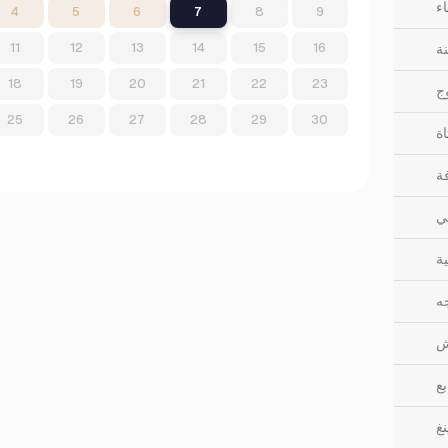
ء
4
5
6
7
8
9
11
12
13
14
15
16
نة
18
19
20
21
22
23
ج
25
26
27
28
29
30
اة
فة
كي
ة
ه
ش
بع
نغ