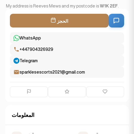
My address is Reeves Mews and my postcode is
W1K 2EF
.
الحجز
WhatsApp
+447904326929
Telegram
sparklesescorts2021@gmail.com
المعلومات