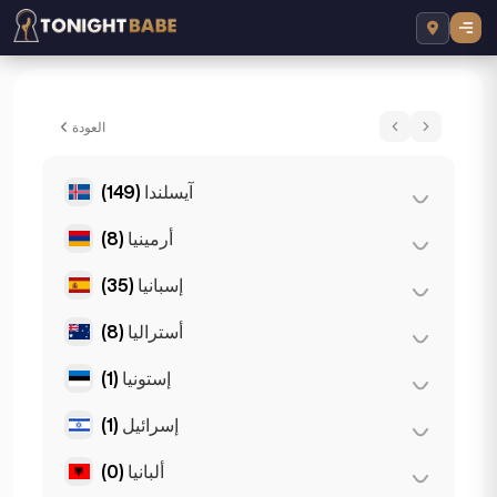
London, المملكة المتحدة
العودة
آيسلندا
(149)
أرمينيا
(8)
(149)
ريكيافيك
إسبانيا
(35)
(8)
يريفان
أستراليا
(8)
(3)
إشبيلية
(11)
برشلونة
إستونيا
(1)
(2)
بريزبان
(2)
فالنسيا
(2)
بيرث
إسرائيل
(1)
(1)
تالين
(1)
ماربيا
(2)
سيدني
ألبانيا
(0)
(1)
تل أبيب
(5)
مالقة