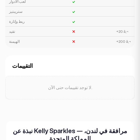
لعب الأدوار
ستريبتيز
ربط وإثارة
+20 â‚¬
تقيد
+200 â‚¬
الهيمنة
التقييمات
لا توجد تقييمات حتى الآن.
نبذة عن Kelly Sparkles — مرافقة في لندن،
المملكة المتحدة