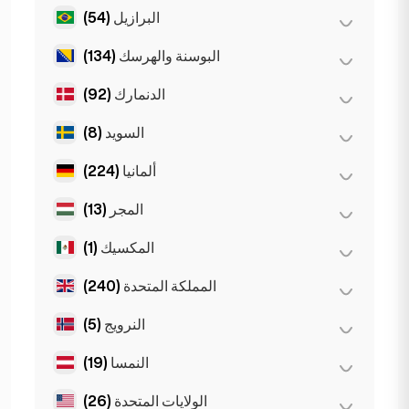
(1)
ملبورن
البرازيل
(54)
(0)
تيرانا
(10)
مدريد
Gold Coast
(1)
البوسنة والهرسك
(134)
(54)
ساو باولو
Gran Canarja
(1)
Mallorca
(1)
الدنمارك
(92)
(134)
سراييفو
Sevilla
(1)
السويد
(8)
(92)
كوبنهاغن
ألمانيا
(224)
(8)
ستوكهولم
المجر
(13)
(35)
برلين
(22)
دوسلدورف
المكسيك
(1)
(8)
بودابست
(9)
شتوتغارت
(3)
ديبريتسن
المملكة المتحدة
(240)
(1)
مكسيكو سيتي
(44)
فرانكفورت
(2)
سيغد
النرويج
(5)
(2)
برمنغهام
(11)
كولونيا
(231)
لندن
النمسا
(19)
(5)
أوسلو
(21)
ميونخ
(1)
ليفربول
الولايات المتحدة
(26)
(3)
إنسبروك
(41)
هامبورغ