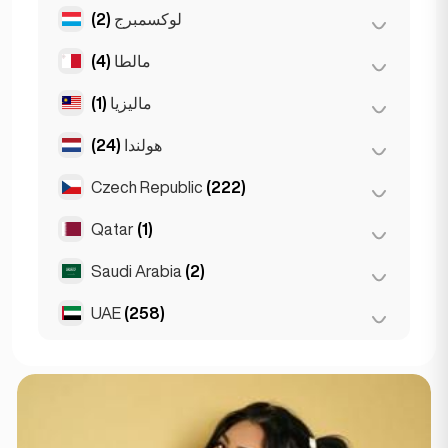
لوكسمبرج
(2)
(2)
ريغا
مالطا
(4)
(2)
مدينة لوكسمبورغ
ماليزيا
(1)
(1)
سليما
Birkirkara
(1)
هولندا
(24)
(1)
كوالالمبور
Saint Julian
(2)
Czech Republic
(222)
(4)
أمستردام
(3)
روتردام
Qatar
(1)
(220)
براغ
(1)
لاهاي
(2)
برنو
Saudi Arabia
(2)
Doha
(1)
Den Haag
(16)
UAE
(258)
Riyadh
(2)
(2)
أبوظبي
(256)
دبي