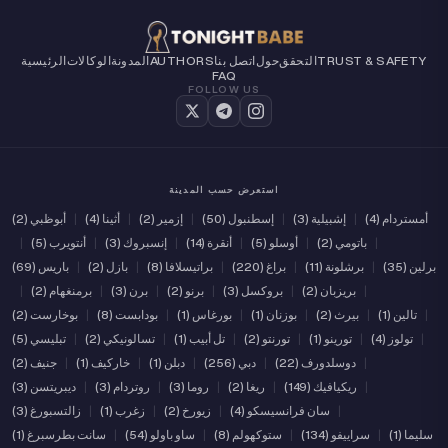
TRUST & SAFETY
التحقق
حول
اتصل بنا
AUTHORS
المدونة
الوكالات
الرئيسية
FAQ
FOLLOW US
استعرض حسب المدينة
أمستردام (4)
|
إشبيلية (3)
|
إسطنبول (50)
|
إزمير (2)
|
أثينا (4)
|
أبوظبي (2)
|
باتومي (2)
|
أوسلو (5)
|
أنقرة (14)
|
إنسبروك (3)
|
أنتويرب (5)
|
برلين (35)
|
برشلونة (11)
|
براغ (220)
|
براتيسلافا (8)
|
بازل (2)
|
باريس (69)
|
بريزبان (2)
|
بروكسل (3)
|
برنو (2)
|
برن (3)
|
برمنغهام (2)
|
|
تالين (1)
|
بيرث (2)
|
بوزنان (1)
|
بورغاس (1)
|
بودابست (8)
|
بوخارست (2)
|
تولوز (4)
|
تورينو (1)
|
تورنتو (2)
|
تل أبيب (1)
|
تسالونيكي (2)
|
تبليسي (5)
|
دوسلدورف (22)
|
دبي (256)
|
دبلن (1)
|
خاركيف (1)
|
جنيف (2)
|
ريكيافيك (149)
|
ريغا (2)
|
روما (3)
|
روتردام (3)
|
ديبريتسن (3)
|
سان فرانسيسكو (4)
|
زيورخ (2)
|
زغرب (1)
|
زالتسبورغ (3)
سليما (1)
|
سراييفو (134)
|
ستوكهولم (8)
|
ساو باولو (54)
|
سانت بطرسبرغ (1)