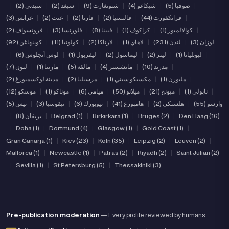
|
صوفيا (5)
|
شيكاغو (4)
|
شتوتغارت (9)
|
سيغد (2)
|
سيدني (2)
|
|
فرانكفورت (44)
|
فالنسيا (2)
|
فارنا (2)
|
غنت (2)
|
غراتس (3)
|
كوالالمبور (1)
|
كراكوف (1)
|
فيينا (8)
|
فلورنسا (3)
|
فروتسواف (2)
لوزان (3)
|
لندن (231)
|
لاهاي (1)
|
لارناكا (2)
|
كولونيا (11)
|
كوبنهاغن (92)
|
ليوبليانا (1)
|
لينز (2)
|
ليماسول (2)
|
ليفربول (1)
|
لوس أنجلوس (6)
|
|
مدريد (10)
|
مانشستر (4)
|
مالقة (5)
|
ماربيا (1)
|
ليون (7)
|
ملبورن (1)
|
مكسيكو سيتي (1)
|
مرسيليا (2)
|
مدينة لوكسمبورغ (2)
|
نابولي (1)
|
ميونخ (21)
|
ميلانو (50)
|
ميامي (6)
|
موناكو (1)
|
موسكو (12)
وارسو (55)
|
هلسنكي (2)
|
هامبورغ (41)
|
نيويورك (6)
|
نيقوسيا (3)
|
نيس (5)
Den Haag (16)
|
Bruges (2)
|
Birkirkara (1)
|
Belgrad (1)
|
يريفان (8)
|
|
Doha (1)
|
Dortmund (4)
|
Glasgow (1)
|
Gold Coast (1)
|
Gran Canarja (1)
|
Kiev (23)
|
Koln (35)
|
Leipzig (2)
|
Leuven (2)
|
Mallorca (1)
|
Newcastle (1)
|
Patras (2)
|
Riyadh (2)
|
Saint Julian (2)
|
Sevilla (1)
|
St Petersburg (5)
|
Thessakiniki (3)
Pre-publication moderation
— Every profile reviewed by humans