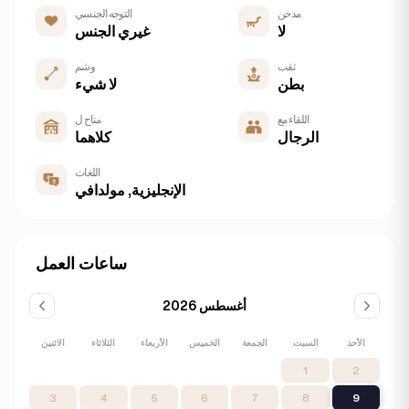
مدخن
التوجه الجنسي
لا
غيري الجنس
ثقب
وشم
بطن
لا شيء
اللقاء مع
متاح ل
الرجال
كلاهما
اللغات
الإنجليزية, مولدافي
ساعات العمل
أغسطس 2026
الأحد
السبت
الجمعة
الخميس
الأربعاء
الثلاثاء
الاثنين
1
2
3
4
5
6
7
8
9