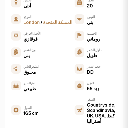
العمر
الجنس
20
أنثى
العيون
الموقع
بني
المملكة المتحدة
/
London
الجنسية
الأصل العرقي
روماني
قوقازي
طول الشعر
لون الشعر
طويل
بني
حجم الصدر
الشعر العاني
DD
محلوق
الوزن
نوع الصدر
55 kg
طبيعي
السفر
Countryside,
الطول
Scandinavia,
165 cm
UK, USA, كندا,
أستراليا