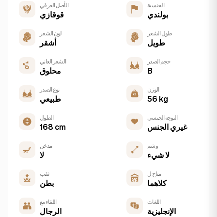
الجنسية
الأصل العرقي
بولندي
قوقازي
طول الشعر
لون الشعر
طويل
أشقر
حجم الصدر
الشعر العاني
B
محلوق
الوزن
نوع الصدر
56 kg
طبيعي
التوجه الجنسي
الطول
غيري الجنس
168 cm
وشم
مدخن
لا شيء
لا
متاح ل
ثقب
كلاهما
بطن
اللغات
اللقاء مع
الإنجليزية
الرجال