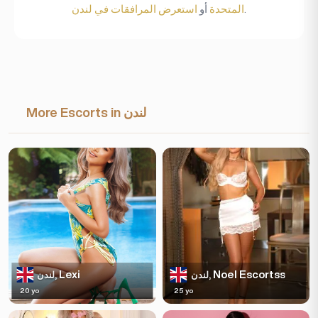
.
المتحدة
أو
استعرض المرافقات في لندن
More Escorts in لندن
Lexi
Noel Escortss
لندن,
لندن,
20 yo
25 yo