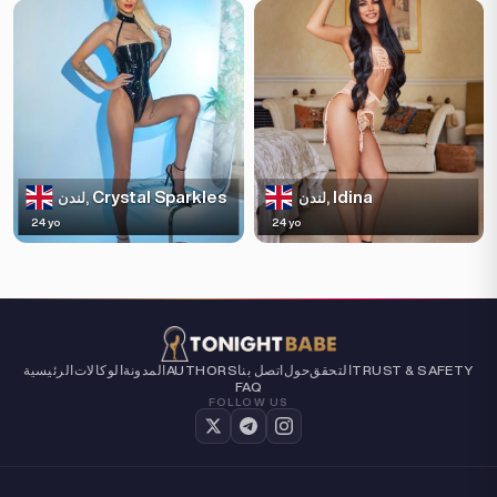
Crystal Sparkles
Idina
لندن,
لندن,
24 yo
24 yo
TRUST & SAFETY
التحقق
حول
اتصل بنا
AUTHORS
المدونة
الوكالات
الرئيسية
FAQ
FOLLOW US