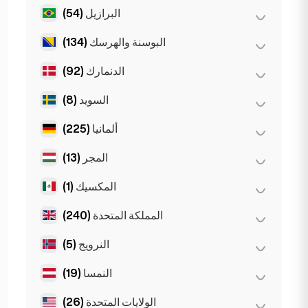
(1)
ملبورن
البرازيل
(54)
(0)
تيرانا
(10)
مدريد
Gold Coast
(1)
البوسنة والهرسك
(134)
(54)
ساو باولو
Gran Canarja
(1)
Mallorca
(1)
الدنمارك
(92)
(134)
سراييفو
Sevilla
(1)
السويد
(8)
(92)
كوبنهاغن
ألمانيا
(225)
(8)
ستوكهولم
المجر
(13)
(35)
برلين
(22)
دوسلدورف
المكسيك
(1)
(8)
بودابست
(9)
شتوتغارت
(3)
ديبريتسن
المملكة المتحدة
(240)
(1)
مكسيكو سيتي
(44)
فرانكفورت
(2)
سيغد
النرويج
(5)
(2)
برمنغهام
(11)
كولونيا
(231)
لندن
النمسا
(19)
(5)
أوسلو
(21)
ميونخ
(1)
ليفربول
الولايات المتحدة
(26)
(3)
إنسبروك
(41)
هامبورغ