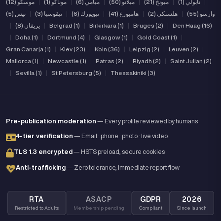
|
نابولي (1)
|
ميونخ (21)
|
ميلانو (50)
|
ميامي (6)
|
موناكو (1)
|
موسكو (12)
وارسو (55)
|
هلسنكي (2)
|
هامبورغ (41)
|
نيويورك (6)
|
نيقوسيا (3)
|
نيس (5)
Den Haag (16)
|
Bruges (2)
|
Birkirkara (1)
|
Belgrad (1)
|
يريفان (8)
|
|
Doha (1)
|
Dortmund (4)
|
Glasgow (1)
|
Gold Coast (1)
|
Gran Canarja (1)
|
Kiev (23)
|
Koln (36)
|
Leipzig (2)
|
Leuven (2)
|
Mallorca (1)
|
Newcastle (1)
|
Patras (2)
|
Riyadh (2)
|
Saint Julian (2)
|
Sevilla (1)
|
St Petersburg (5)
|
Thessakiniki (3)
Pre-publication moderation
— Every profile reviewed by humans
4-tier verification
— Email · phone · photo · live video
TLS 1.3 encrypted
— HSTS preload, secure cookies
Anti-trafficking
— Zero tolerance, immediate report flow
RTA
ASACP
GDPR
2026
Restricted to Adults
Membership pending
Compliant
Since launch