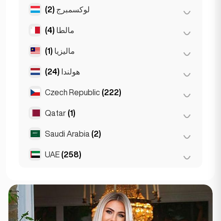
لوكسمبرج
(2)
(2)
ريغا
مالطا
(4)
(2)
مدينة لوكسمبورغ
ماليزيا
(1)
(1)
سليما
Birkirkara
(1)
هولندا
(24)
(1)
كوالالمبور
Saint Julian
(2)
Czech Republic
(222)
(4)
أمستردام
(3)
روتردام
Qatar
(1)
(220)
براغ
(1)
لاهاي
(2)
برنو
Saudi Arabia
(2)
Doha
(1)
Den Haag
(16)
UAE
(258)
Riyadh
(2)
(2)
أبوظبي
(256)
دبي