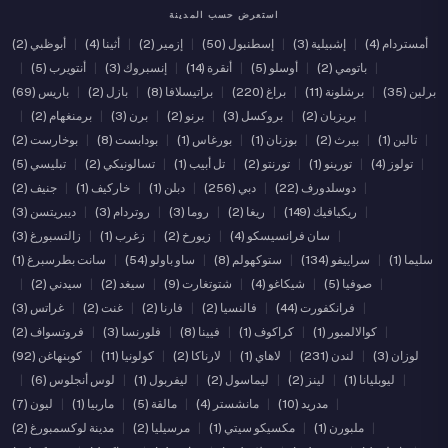
استعرض حسب المدينة
أمستردام (4)
|
إشبيلية (3)
|
إسطنبول (50)
|
إزمير (2)
|
أثينا (4)
|
أبوظبي (2)
|
باتومي (2)
|
أوسلو (5)
|
أنقرة (14)
|
إنسبروك (3)
|
أنتويرب (5)
|
برلين (35)
|
برشلونة (11)
|
براغ (220)
|
براتيسلافا (8)
|
بازل (2)
|
باريس (69)
|
بريزبان (2)
|
بروكسل (3)
|
برنو (2)
|
برن (3)
|
برمنغهام (2)
|
|
تالين (1)
|
بيرث (2)
|
بوزنان (1)
|
بورغاس (1)
|
بودابست (8)
|
بوخارست (2)
|
تولوز (4)
|
تورينو (1)
|
تورنتو (2)
|
تل أبيب (1)
|
تسالونيكي (2)
|
تبليسي (5)
|
دوسلدورف (22)
|
دبي (256)
|
دبلن (1)
|
خاركيف (1)
|
جنيف (2)
|
ريكيافيك (149)
|
ريغا (2)
|
روما (3)
|
روتردام (3)
|
ديبريتسن (3)
|
سان فرانسيسكو (4)
|
زيورخ (2)
|
زغرب (1)
|
زالتسبورغ (3)
سليما (1)
|
سراييفو (134)
|
ستوكهولم (8)
|
ساو باولو (54)
|
سانت بطرسبرغ (1)
|
صوفيا (5)
|
شيكاغو (4)
|
شتوتغارت (9)
|
سيغد (2)
|
سيدني (2)
|
|
فرانكفورت (44)
|
فالنسيا (2)
|
فارنا (2)
|
غنت (2)
|
غراتس (3)
|
كوالالمبور (1)
|
كراكوف (1)
|
فيينا (8)
|
فلورنسا (3)
|
فروتسواف (2)
لوزان (3)
|
لندن (231)
|
لاهاي (1)
|
لارناكا (2)
|
كولونيا (11)
|
كوبنهاغن (92)
|
ليوبليانا (1)
|
لينز (2)
|
ليماسول (2)
|
ليفربول (1)
|
لوس أنجلوس (6)
|
|
مدريد (10)
|
مانشستر (4)
|
مالقة (5)
|
ماربيا (1)
|
ليون (7)
|
ملبورن (1)
|
مكسيكو سيتي (1)
|
مرسيليا (2)
|
مدينة لوكسمبورغ (2)