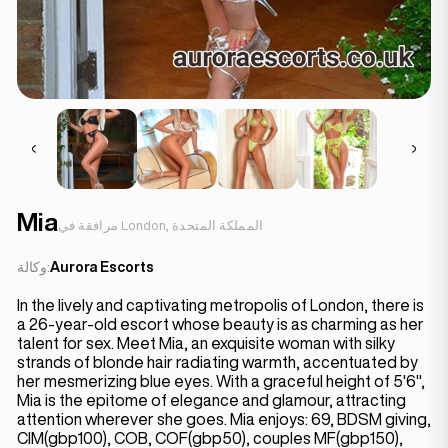
Mia
مرافقة في London, المملكة المتحدة
Aurora Escorts
وكالة:
In the lively and captivating metropolis of London, there is
a 26-year-old escort whose beauty is as charming as her
talent for sex. Meet Mia, an exquisite woman with silky
strands of blonde hair radiating warmth, accentuated by
her mesmerizing blue eyes. With a graceful height of 5'6",
Mia is the epitome of elegance and glamour, attracting
attention wherever she goes. Mia enjoys: 69, BDSM giving,
CIM(gbp100), COB, COF(gbp50), couples MF(gbp150),