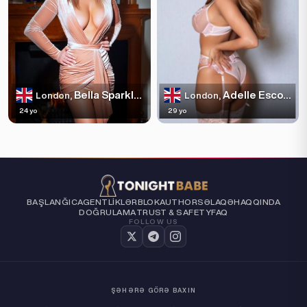
Bella Sparkles
Adelle Escortss
London,
London,
24 yo
29 yo
BAŞLANĞIC
AGENTLIKLƏR
BLOK
AUTHORS
ƏLAQƏ
HAQQINDA
DOĞRULAMA
TRUST & SAFETY
FAQ
FOLLOW US
ŞƏHƏRƏ GÖRƏ BAXIN