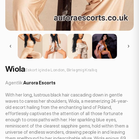
Wiola
Eskort içində London, Birləşmiş Krallıq
Agentlik:
Aurora Escorts
With her long, lustrous black hair cascading down in gentle
waves to caress her shoulders, Wiola, a mesmerizing 24-year-
old escort hailing from the enchanting land of Poland,
effortlessly captivates the attention of all those fortunate
enough to cross paths with her. Her sparkling blue eyes,
reminiscent of the clearest sapphire gems, hold within them a
universe of endless wonders, drawing people in and leaving
them spellbound by her indescribable allure. Wiola enjoys: 69,