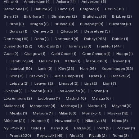
Afina (4)
|
Amsterdam (4)
|
Ankara (14)
|
Antverpen (5)
|
Barselona (11)
|
Batumi (2)
|
Bazel (2)
|
Belgrad (1)
|
Berlin (35)
|
Bern (3)
|
Birkirkara (1)
|
Birmingem (2)
|
Bratislava (8)
|
Brizben (2)
|
Brno (2)
|
Bruges (2)
|
Brüssel (3)
|
Budapeşt (8)
|
Buxarest (2)
|
Burqas (1)
|
Cenevrə (2)
|
Çikaqo (4)
|
Debretsen (3)
|
Den Haag (16)
|
Doha (1)
|
Dortmund (4)
|
Dubay (256)
|
Dublin (1)
|
Düsseldorf (22)
|
Əbu-Dabi (2)
|
Florensiya (3)
|
Frankfurt (44)
|
Gent (2)
|
Glasgow (1)
|
Gold Coast (1)
|
Gran Canarja (1)
|
Haaqa (1)
|
Hamburq (41)
|
Helsinki (2)
|
Xarkiv (1)
|
İnsbruck (3)
|
İrəvan (8)
|
İstanbul (50)
|
İzmir (2)
|
Kiev (23)
|
Koln (36)
|
Kopenhagen (92)
|
Köln (11)
|
Krakow (1)
|
Kuala-Lumpur (1)
|
Qrats (3)
|
Larnaka (2)
|
Leipzig (2)
|
Leuven (2)
|
Limasol (2)
|
Linz (2)
|
Lion (7)
|
Liverpul (1)
|
London (231)
|
Los-Anceles (6)
|
Lozan (3)
|
Lüksemburq (2)
|
Lyublyana (1)
|
Madrid (10)
|
Malaqa (5)
|
Mallorca (1)
|
Mançester (4)
|
Marbeya (1)
|
Marsel (2)
|
Mayami (6)
|
Mexiko (1)
|
Melburn (1)
|
Milan (50)
|
Monako (1)
|
Moskva (12)
|
Münhen (21)
|
Neapol (1)
|
Newcastle (1)
|
Nikosiya (3)
|
Nissa (5)
|
Nyu-York (6)
|
Oslo (5)
|
Paris (69)
|
Patras (2)
|
Pert (2)
|
Poznan (1)
|
Praqa (220)
|
Reykyavik (149)
|
Riqa (2)
|
Riyadh (2)
|
Roma (3)
|