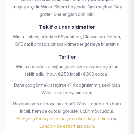
müşayiətçidir. Wiola 165 sm boyunda, Qara saçlı və Göy
gözlər. She english dilini bilir.
Təklif olunan xidmətlər
Wiola-ı sifariş edərkən 69 position, Classic sex, Fetish,
GFE daxil olmaqla bir sıra xidmətlər gözləyə bilərsiniz.
Tariflər
Wiola cədvəlinizə uyğun çevik rezervasyon seçimləri
təklif edir. 1 hour: €250 incall / €300 outcall.
Daha çox görmək istəyirsən? 4 doğrulanmış şəkli olan
Wiola-ın qalereyasına bax.
Rezervasyon etməyə hazırsan? Wiola London-də həm
incall, həm də outcall görüşlər üçün mövcuddur.
Birləşmiş Krallıq-da daha çox eskort kəşf edin
və ya
London-də eskortlara baxın
.