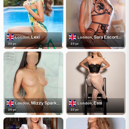
Lexi
Sara Escortss
London,
London,
20 yo
23 yo
Mizzy Sparkles
Essi
London,
London,
26 yo
22 yo