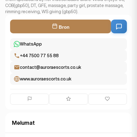
COB(gbp50), DT, GFE, massage, party girl, prostate massage,
rimming receiving, WS giving (gbp50).
Bron
WhatsApp
+44 7500 77 55 88
contact@auroraescorts.co.uk
www.auroraescorts.co.uk
Məlumat