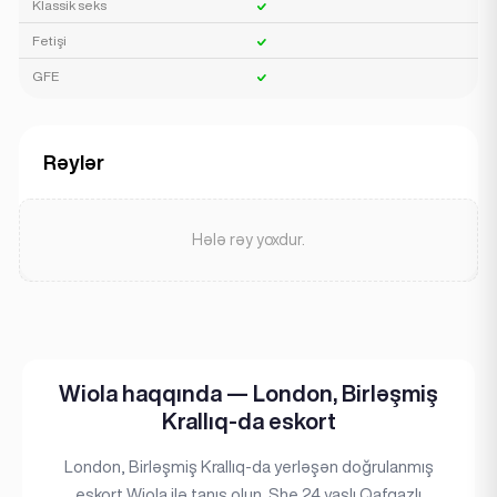
Klassik seks
Fetişi
GFE
Rəylər
Hələ rəy yoxdur.
Wiola haqqında — London, Birləşmiş
Krallıq-da eskort
London, Birləşmiş Krallıq-da yerləşən doğrulanmış
eskort Wiola ilə tanış olun. She 24 yaşlı Qafqazlı