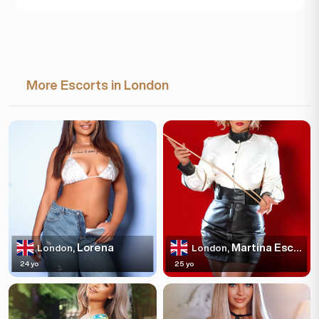
More Escorts in London
Lorena
Martina Escortss
London,
London,
24 yo
25 yo