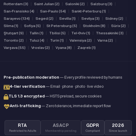
Rotterdam (3)
|
Saint Julian (2)
|
Saloniki (2)
|
Salzburq (3)
|
San-Fransisko (4)
|
San-Paulo (54)
|
Sankt-Peterburq (1)
|
Sarayevo (134)
|
Seged (2)
|
Sevilla (1)
|
Sevilya (3)
|
Sidney (2)
|
Slima (1)
|
Sofiya (5)
|
St Petersburg (5)
|
Stokholm (8)
|
Sürix (2)
|
Ştutqart (9)
|
Tallin (1)
|
Tbilisi (5)
|
Tel-Əviv (1)
|
Thessakiniki (3)
|
Toronto (2)
|
Tuluz (4)
|
Turin (1)
|
Valensiya (2)
|
Varna (2)
|
Varşava (55)
|
Vroslav (2)
|
Vyana (8)
|
Zaqreb (1)
Pre-publication moderation
— Every profile reviewed by humans
4-tier verification
— Email · phone · photo · live video
TLS 1.3 encrypted
— HSTS preload, secure cookies
Anti-trafficking
— Zero tolerance, immediate report flow
RTA
ASACP
GDPR
2026
Restricted to Adults
Membership pending
Compliant
Since launch