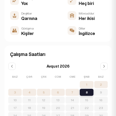
Yox
Heç biri
Deşiklər
Mövcuddur:
Qarnına
Hər ikisi
Görüşmə
Dillər
Kişilər
İngilizcə
Çalışma Saatları
Avqust 2026
BAZ
ÇƏR
ÇRX
CÜM
CME
ŞNB
BAZ
1
2
3
4
5
6
7
8
9
10
11
12
13
14
15
16
17
18
19
20
21
22
23
24
25
26
27
28
29
30