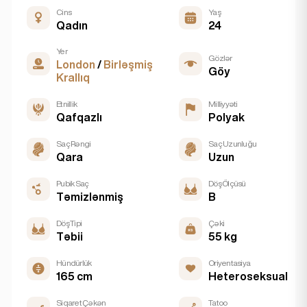
Cins
Yaş
Qadın
24
Yer
Gözlər
London
/
Birləşmiş
Göy
Krallıq
Etnillik
Milliyyəti
Qafqazlı
Polyak
Saç Rəngi
Saç Uzunluğu
Qara
Uzun
Pubik Saç
Döş Ölçüsü
Təmizlənmiş
B
Döş Tipi
Çəki
Təbii
55 kg
Hündürlük
Oriyentasiya
165 cm
Heteroseksual
Siqaret Çəkən
Tatoo