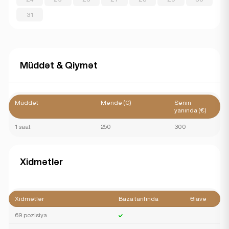
31
Müddət & Qiymət
Müddət
Məndə (€)
Sənin
yanında (€)
1 saat
250
300
Xidmətlər
Xidmətlər
Baza tarıfında
Əlavə
69 pozisiya