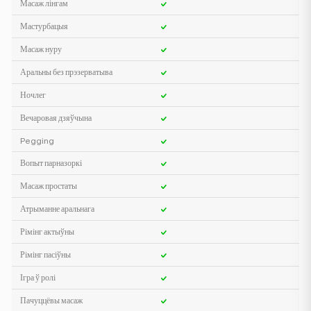
Масаж лінгам
Мастурбацыя
Масаж нуру
Аральны без прэзерватыва
Ночлег
Вечаровая дзяўчына
Pegging
Вопыт парназоркі
Масаж простаты
Атрыманне аральнага
Рімінг актыўны
Рімінг пасіўны
Ігра ў ролі
Пачуццёвы масаж