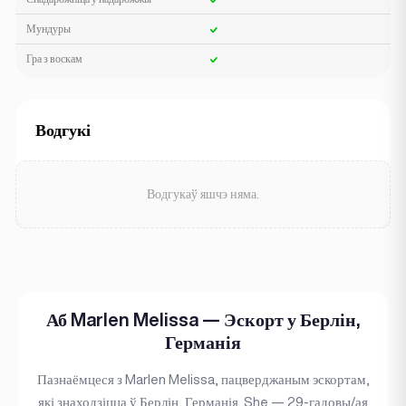
Мундуры
Гра з воскам
Водгукі
Водгукаў яшчэ няма.
Аб Marlen Melissa — Эскорт у Берлін,
Германія
Пазнаёмцеся з Marlen Melissa, пацверджаным эскортам,
які знаходзіцца ў Берлін, Германія. She — 29-гадовы/ая