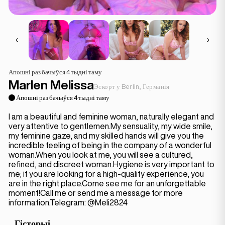
Апошні раз бачыўся 4 тыдні таму
Marlen Melissa
Эскорт у Berlin, Германія
Апошні раз бачыўся 4 тыдні таму
I am a beautiful and feminine woman, naturally elegant and
very attentive to gentlemen.My sensuality, my wide smile,
my feminine gaze, and my skilled hands will give you the
incredible feeling of being in the company of a wonderful
woman.When you look at me, you will see a cultured,
refined, and discreet woman.Hygiene is very important to
me; if you are looking for a high-quality experience, you
are in the right place.Come see me for an unforgettable
moment!Call me or send me a message for more
information.Telegram: @Meli2824
Гісторыі