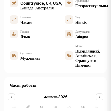
Арыентацыя
Countryside, UK, USA,
Гетэрасексуальны
Канада, Австралія
Паліючы
Тату
Часам
Ніякіх
Пярсінг
Даступна для
Язык
Абодва
Мовы
Нідэрляндскі,
Сустрэча з
Англійская,
Мужчыны
Францужскі,
Нямецкі
Часы работы
Жнівень 2026
ПН
АЎ
СР
ЧЦ
ПТ
СБ
НД