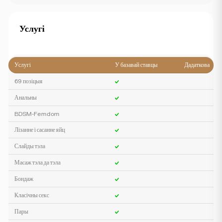
Услугі
Услугі
У базавай ставцы
Дадаткова
69 позіцыя
Анальны
BDSM-Femdom
Лізанне і сасанне яйц
Слайды тэла
Масаж тэла да тэла
Бондаж
Класічны секс
Пары