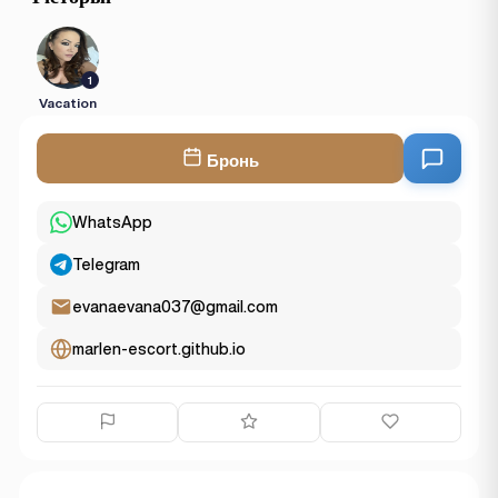
1
Vacation
Бронь
WhatsApp
Telegram
evanaevana037@gmail.com
marlen-escort.github.io