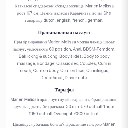
Кавказскі спадарожнік/спадарожніца. Marlen Melissa
рост 167 см, Цёмны валасы і Карычневы вочы. She
гаворыць dutch, english, french і german.
Прапанаваныя паслугі
Пры браніраванні Marlen Melissa можна чакаць шэраг
паслуг, уключаючы 69 position, Anal, BDSM-Femdom,
Ball licking & sucking, Body slides, Body to body
massage, Bondage, Classic sex, Couples, Cum in
mouth, Cum on body, Cum on face, Cunnilingus,
Deepthroat, Dinner date.
Тарыфы
Marlen Melissa прапануе гнуткія варыянты браніравання,
зручныя для твайго расклад. 30 min: €70 outcall. 1 hour:
€150 outcall. Overnight: €800 outcall.
Цікавіцеся убачыць больш? Прагляніце галерэю Marlen