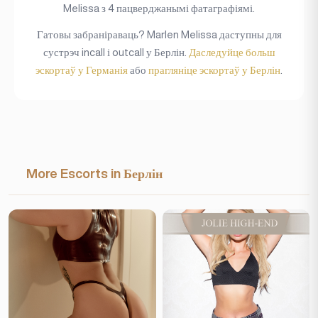
Melissa з 4 пацверджанымі фатаграфіямі.
Гатовы забраніраваць? Marlen Melissa даступны для
сустрэч incall і outcall у Берлін.
Даследуйце больш
эскортаў у Германія
або
прагляніце эскортаў у Берлін
.
More Escorts in Берлін