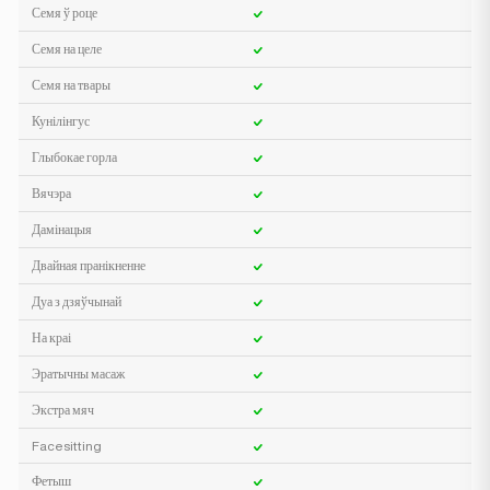
Семя ў роце
Семя на целе
Семя на твары
Кунілінгус
Глыбокае горла
Вячэра
Дамінацыя
Двайная пранікненне
Дуа з дзяўчынай
На краі
Эратычны масаж
Экстра мяч
Facesitting
Фетыш