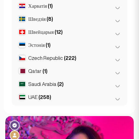
Харватія
(1)
Ліён
(7)
Марсэль
(2)
Шведзія
(8)
Загрэб
(1)
Монака
(1)
Швейцарыя
(12)
Стакгольм
(8)
Ніца
(5)
Эстонія
(1)
Базель
(2)
Парыж
(69)
Берн
(3)
Czech Republic
(222)
Талін
(1)
Тулуза
(4)
Жэнева
(2)
Qatar
(1)
Брно
(2)
Лазана
(3)
Прага
(220)
Saudi Arabia
(2)
Doha
(1)
Цюрых
(2)
UAE
(258)
Riyadh
(2)
Абу-Дабі
(2)
Дубай
(256)