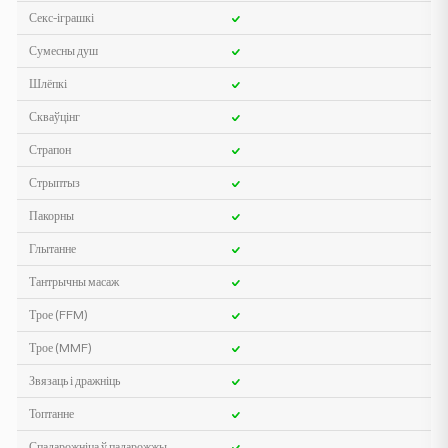
Секс-іграшкі
Сумесны душ
Шлёпкі
Скваўцінг
Страпон
Стрыптыз
Пакорны
Глытанне
Тантрычны масаж
Трое (FFM)
Трое (MMF)
Звязаць і дражніць
Топтанне
Спадарожніца ў падарожжы