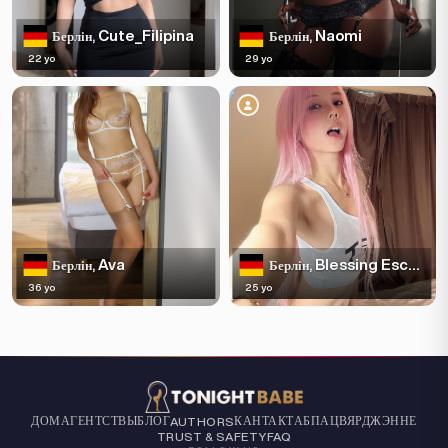
Cute_Filipina
Naomi
Берлін,
Берлін,
22 yo
29 yo
Ava
Blessing Escort
Берлін,
Берлін,
36 yo
25 yo
ДОМ
АГЕНТСТВЫ
БЛОГ
КАНТАКТ
АБ
ПАЦВЯРДЖЭННЕ
AUTHORS
TRUST & SAFETY
FAQ