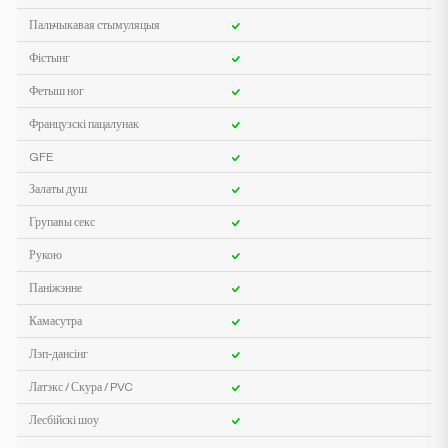
Пальчыкавая стымуляцыя
Фістынг
Фетыш ног
Французскі пацалунак
GFE
Залаты душ
Групавы секс
Рукою
Паніжэнне
Камасутра
Лэп-дансінг
Латэкс / Скура / PVC
Лесбійскі шоу