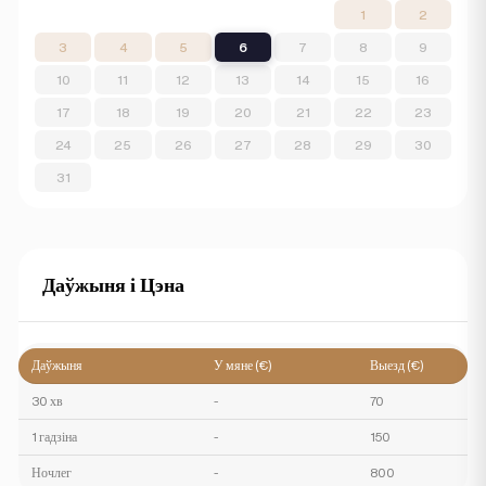
1
2
3
4
5
6
7
8
9
10
11
12
13
14
15
16
17
18
19
20
21
22
23
24
25
26
27
28
29
30
31
Даўжыня і Цэна
Даўжыня
У мяне (€)
Выезд (€)
30 хв
-
70
1 гадзіна
-
150
Ночлег
-
800