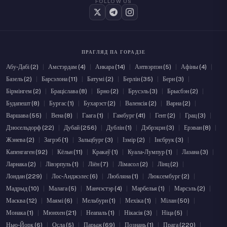
FOLLOW US
ПРАГЛЯД ПА ГОРАДЗЕ
Абу-Дабі (2)
|
Амстэрдам (4)
|
Анкара (14)
|
Антвэрпэн (5)
|
Афіны (4)
|
Базель (2)
|
Барсэлона (11)
|
Батумі (2)
|
Берлін (35)
|
Берн (3)
|
Бірмінгем (2)
|
Браціслава (8)
|
Брно (2)
|
Брусэль (3)
|
Брысбэн (2)
|
Будапешт (8)
|
Бургас (1)
|
Бухарэст (2)
|
Валенсія (2)
|
Варна (2)
|
Варшава (55)
|
Вена (8)
|
Гаага (1)
|
Гамбург (41)
|
Гент (2)
|
Грац (3)
|
Дзюсельдорф (22)
|
Дубай (256)
|
Дублін (1)
|
Дэбрэцэн (3)
|
Ерэван (8)
|
Жэнева (2)
|
Загрэб (1)
|
Зальцбург (3)
|
Ізмір (2)
|
Інсбрук (3)
|
Капенгаген (92)
|
Кёльн (11)
|
Кракаў (1)
|
Куала-Лумпур (1)
|
Лазана (3)
|
Ларнака (2)
|
Лівэрпуль (1)
|
Ліён (7)
|
Лімасол (2)
|
Лінц (2)
|
Лондан (229)
|
Лос-Анджэлес (6)
|
Любляна (1)
|
Люксембург (2)
|
Мадрыд (10)
|
Малага (5)
|
Манчэстэр (4)
|
Марбелья (1)
|
Марсэль (2)
|
Масква (12)
|
Маямі (6)
|
Мельбурн (1)
|
Мехіка (1)
|
Мілан (50)
|
Монака (1)
|
Мюнхен (21)
|
Неапаль (1)
|
Нікасія (3)
|
Ніца (5)
|
Нью-Йорк (6)
|
Осла (5)
|
Парыж (69)
|
Познань (1)
|
Прага (220)
|