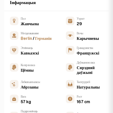
Інфармацыя
Пол
Узрост
Жанчына
29
Месцалакаванне
Вочы
Berlin
/
Германія
Карычневы
Этнічнасць
Грамадзянства
Кавказскі
Францужскі
Даўжыня воласа
Колер воласа
Сярэдняй
Цёмны
даўжыні
Лабковыя валасы
Тып грудзей
Абрэзаны
Натуральны
Вага
Рост
57 kg
167 cm
Падарожнічаць