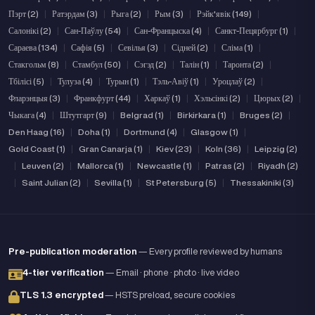
Пэрт (2)
|
Ратэрдам (3)
|
Рыга (2)
|
Рым (3)
|
Рэйк'явік (149)
|
Салонікі (2)
|
Сан-Паўлу (54)
|
Сан-Францыска (4)
|
Санкт-Пецярбург (1)
|
Сараева (134)
|
Сафія (5)
|
Севілья (3)
|
Сідней (2)
|
Сліма (1)
|
Стакгольм (8)
|
Стамбул (50)
|
Сэгэд (2)
|
Талін (1)
|
Таронта (2)
|
Тбілісі (5)
|
Тулуза (4)
|
Турын (1)
|
Тэль-Авіў (1)
|
Уроцлаў (2)
|
Фларэнцыя (3)
|
Франкфурт (44)
|
Харкаў (1)
|
Хэльсінкі (2)
|
Цюрых (2)
|
Чыкага (4)
|
Штутгарт (9)
|
Belgrad (1)
|
Birkirkara (1)
|
Bruges (2)
|
Den Haag (16)
|
Doha (1)
|
Dortmund (4)
|
Glasgow (1)
|
Gold Coast (1)
|
Gran Canarja (1)
|
Kiev (23)
|
Koln (36)
|
Leipzig (2)
|
Leuven (2)
|
Mallorca (1)
|
Newcastle (1)
|
Patras (2)
|
Riyadh (2)
|
Saint Julian (2)
|
Sevilla (1)
|
St Petersburg (5)
|
Thessakiniki (3)
Pre-publication moderation
— Every profile reviewed by humans
4-tier verification
— Email · phone · photo · live video
TLS 1.3 encrypted
— HSTS preload, secure cookies