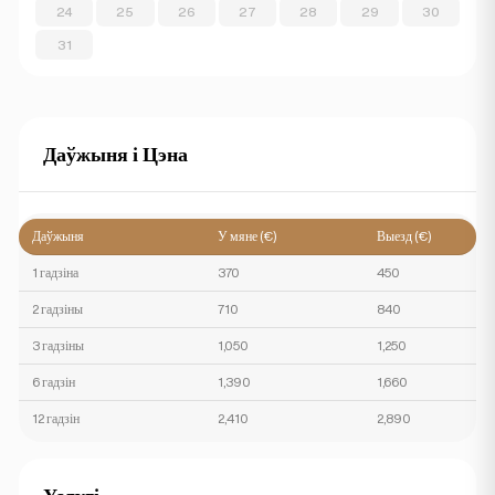
24
25
26
27
28
29
30
31
Даўжыня і Цэна
Даўжыня
У мяне (€)
Выезд (€)
1 гадзіна
370
450
2 гадзіны
710
840
3 гадзіны
1,050
1,250
6 гадзін
1,390
1,660
12 гадзін
2,410
2,890