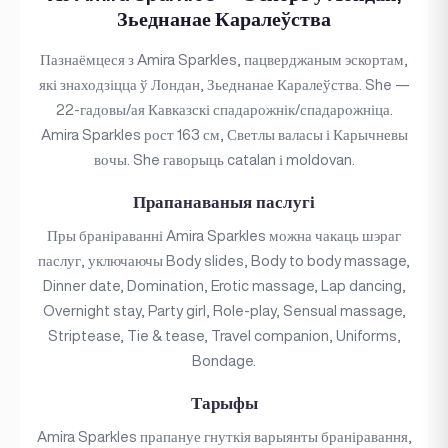
Зьеднанае Каралеўства
Пазнаёмцеся з Amira Sparkles, пацверджаным эскортам,
які знаходзіцца ў Лондан, Зьеднанае Каралеўства. She —
22-гадовы/ая Кавказскі спадарожнік/спадарожніца.
Amira Sparkles рост 163 см, Светлы валасы і Карычневы
вочы. She гаворыць catalan і moldovan.
Прапанаваныя паслугі
Пры браніраванні Amira Sparkles можна чакаць шэраг
паслуг, уключаючы Body slides, Body to body massage,
Dinner date, Domination, Erotic massage, Lap dancing,
Overnight stay, Party girl, Role-play, Sensual massage,
Striptease, Tie & tease, Travel companion, Uniforms,
Bondage.
Тарыфы
Amira Sparkles прапануе гнуткія варыянты браніравання,