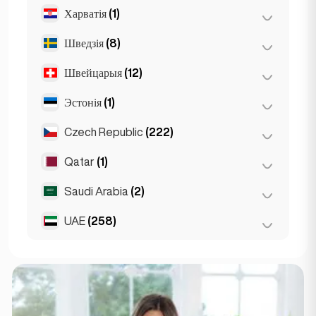
Харватія
(1)
Ліён
(7)
Марсэль
(2)
Шведзія
(8)
Загрэб
(1)
Монака
(1)
Швейцарыя
(12)
Стакгольм
(8)
Ніца
(5)
Эстонія
(1)
Базель
(2)
Парыж
(69)
Берн
(3)
Czech Republic
(222)
Талін
(1)
Тулуза
(4)
Жэнева
(2)
Qatar
(1)
Брно
(2)
Лазана
(3)
Прага
(220)
Saudi Arabia
(2)
Doha
(1)
Цюрых
(2)
UAE
(258)
Riyadh
(2)
Абу-Дабі
(2)
Дубай
(256)