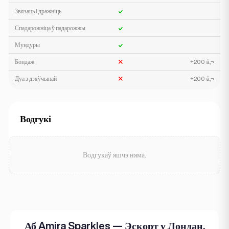
Звязаць і дражніць
Спадарожніца ў падарожжы
Мундуры
Бондаж
+200 â‚¬
Дуа з дзяўчынай
+200 â‚¬
Водгукі
Водгукаў яшчэ няма.
Аб Amira Sparkles — Эскорт у Лондан,