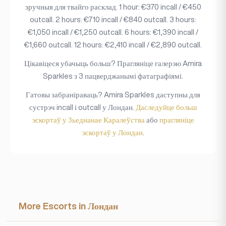
зручныя для твайго расклад. 1 hour: €370 incall / €450
outcall. 2 hours: €710 incall / €840 outcall. 3 hours:
€1,050 incall / €1,250 outcall. 6 hours: €1,390 incall /
€1,660 outcall. 12 hours: €2,410 incall / €2,890 outcall.
Цікавіцеся убачыць больш? Прагляніце галерэю Amira
Sparkles з 3 пацверджанымі фатаграфіямі.
Гатовы забраніраваць? Amira Sparkles даступны для
сустрэч incall і outcall у Лондан.
Даследуйце больш
эскортаў у Зьеднанае Каралеўства
або
прагляніце
эскортаў у Лондан
.
More Escorts in Лондан