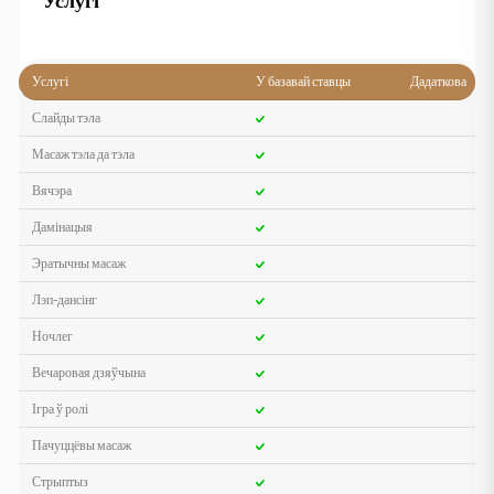
Услугі
Услугі
У базавай ставцы
Дадаткова
Слайды тэла
Масаж тэла да тэла
Вячэра
Дамінацыя
Эратычны масаж
Лэп-дансінг
Ночлег
Вечаровая дзяўчына
Ігра ў ролі
Пачуццёвы масаж
Стрыптыз