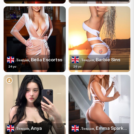
Bella Escortss
Barbie Sins
Лондан,
Лондан,
24 yo
26 yo
Anya
Emma Sparkles
Лондан,
Лондан,