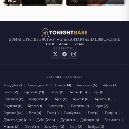
20 yo
21 yo
ДОМ
АГЕНТСТВЫ
БЛОГ
КАНТАКТ
АБ
ПАЦВЯРДЖЭННЕ
AUTHORS
TRUST & SAFETY
FAQ
FOLLOW US
ПРАГЛЯД ПА ГОРАДЗЕ
Абу-Дабі (2)
|
Амстэрдам (4)
|
Анкара (14)
|
Антвэрпэн (5)
|
Афіны (4)
|
Базель (2)
|
Барсэлона (11)
|
Батумі (2)
|
Берлін (35)
|
Берн (3)
|
Бірмінгем (2)
|
Браціслава (8)
|
Брно (2)
|
Брусэль (3)
|
Брысбэн (2)
|
Будапешт (8)
|
Бургас (1)
|
Бухарэст (2)
|
Валенсія (2)
|
Варна (2)
|
Варшава (55)
|
Вена (8)
|
Гаага (1)
|
Гамбург (41)
|
Гент (2)
|
Грац (3)
|
Дзюсельдорф (22)
|
Дубай (256)
|
Дублін (1)
|
Дэбрэцэн (3)
|
Ерэван (8)
|
Жэнева (2)
|
Загрэб (1)
|
Зальцбург (3)
|
Ізмір (2)
|
Інсбрук (3)
|