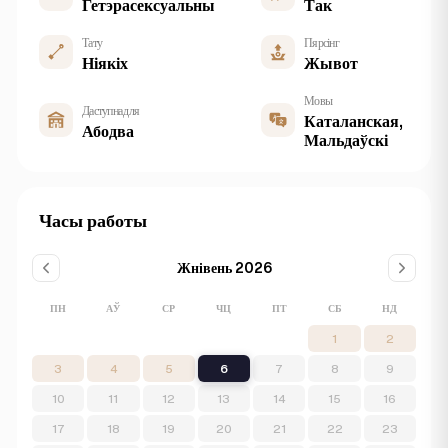
Гетэрасексуальны
Так
Тату
Пярсінг
Ніякіх
Жывот
Мовы
Даступна для
Каталанская,
Абодва
Мальдаўскі
Часы работы
Жнівень 2026
ПН
АЎ
СР
ЧЦ
ПТ
СБ
НД
1
2
3
4
5
6
7
8
9
10
11
12
13
14
15
16
17
18
19
20
21
22
23