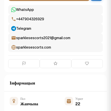
WhatsApp
+447904326929
Telegram
sparklesescorts2021@gmail.com
sparklesescorts.com
Інфармацыя
Пол
Узрост
Жанчына
22