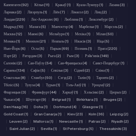
Капенгаген (92)
|
Кёльн (11)
|
Кракаў (1)
|
Куала-Лумпур (1)
|
Лазана (3)
|
Ларнака (2)
|
Лівэрпуль (1)
|
Ліён (7)
|
Лімасол (2)
|
Лінц (2)
|
Лондан (229)
|
Лос-Анджэлес (6)
|
Любляна (1)
|
Люксембург (2)
|
Мадрыд (10)
|
Малага (5)
|
Манчэстэр (4)
|
Марбелья (1)
|
Марсэль (2)
|
Масква (12)
|
Маямі (6)
|
Мельбурн (1)
|
Мехіка (1)
|
Мілан (50)
|
Монака (1)
|
Мюнхен (21)
|
Неапаль (1)
|
Нікасія (3)
|
Ніца (5)
|
Нью-Йорк (6)
|
Осла (5)
|
Парыж (69)
|
Познань (1)
|
Прага (220)
|
Пэрт (2)
|
Ратэрдам (3)
|
Рыга (2)
|
Рым (3)
|
Рэйк'явік (149)
|
Салонікі (2)
|
Сан-Паўлу (54)
|
Сан-Францыска (4)
|
Санкт-Пецярбург (1)
|
Сараева (134)
|
Сафія (5)
|
Севілья (3)
|
Сідней (2)
|
Сліма (1)
|
Стакгольм (8)
|
Стамбул (50)
|
Сэгэд (2)
|
Талін (1)
|
Таронта (2)
|
Тбілісі (5)
|
Тулуза (4)
|
Турын (1)
|
Тэль-Авіў (1)
|
Уроцлаў (2)
|
Фларэнцыя (3)
|
Франкфурт (44)
|
Харкаў (1)
|
Хэльсінкі (2)
|
Цюрых (2)
|
Чыкага (4)
|
Штутгарт (9)
|
Belgrad (1)
|
Birkirkara (1)
|
Bruges (2)
|
Den Haag (16)
|
Doha (1)
|
Dortmund (4)
|
Glasgow (1)
|
Gold Coast (1)
|
Gran Canarja (1)
|
Kiev (23)
|
Koln (36)
|
Leipzig (2)
|
Leuven (2)
|
Mallorca (1)
|
Newcastle (1)
|
Patras (2)
|
Riyadh (2)
|
Saint Julian (2)
|
Sevilla (1)
|
St Petersburg (5)
|
Thessakiniki (3)