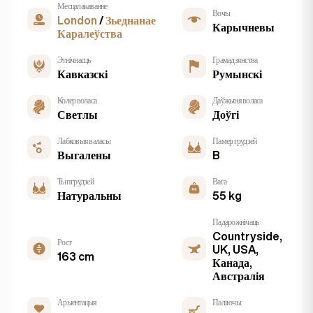
Месцалакаванне
Вочы
London
/
Зьеднанае
Карычневы
Каралеўства
Этнічнасць
Грамадзянства
Кавказскі
Румынскі
Колер воласа
Даўжыня воласа
Светлы
Доўгі
Лабковыя валасы
Памер грудзей
Выгалены
B
Тып грудзей
Вага
Натуральны
55 kg
Падарожнічаць
Countryside,
Рост
UK, USA,
163 cm
Канада,
Австралія
Арыентацыя
Паліючы