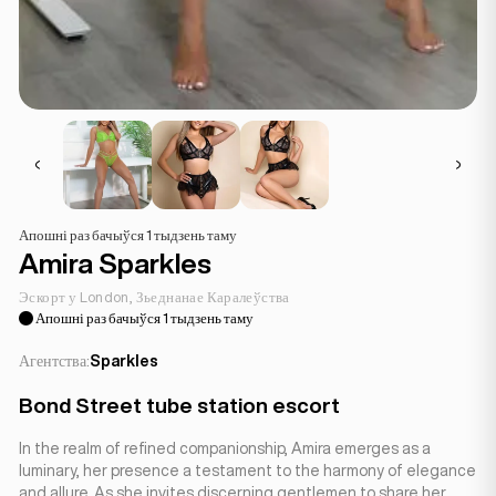
Апошні раз бачыўся 1 тыдзень таму
Amira Sparkles
Эскорт у London, Зьеднанае Каралеўства
Апошні раз бачыўся 1 тыдзень таму
Агентства:
Sparkles
Bond Street tube station escort
In the realm of refined companionship, Amira emerges as a
luminary, her presence a testament to the harmony of elegance
and allure. As she invites discerning gentlemen to share her