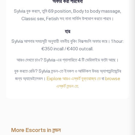
অফার করা পরিষেবা
Sylvia বুক করলে, তুমি 69 position, Body to body massage,
Classic sex, Fetish সহ নানা সার্ভিস উপভোগ করতে পারবে।
হার
Sylvia আপনার সময়সূচী অনুযায়ী নমনীয় বুকিং বিকল্পগুলি অফার করে। 1 hour:
€350 incall / €400 outcall.
আরও দেখতে চাও? Sylvia-এর গ্যালারিতে 4 টি ভেরিফাইড ফটো আছে।
বুক করতে রেডি? Sylvia লন্ডন-তে ইনকল ও আউটকল উভয় অ্যাপয়েন্টমেন্টের
জন্য অ্যাভেইলেবল।
Explore আরও এস্কর্ট যুক্তরাজ্য তে
বা
browse
এস্কর্ট লন্ডন তে
.
More Escorts in লন্ডন