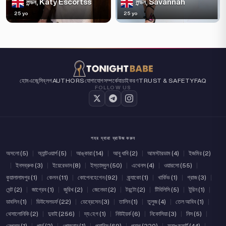
Katy Escortss
Savannah
লন্ডন,
লন্ডন,
25 yo
25 yo
হোম
এজেন্সি
ব্লগ
AUTHORS
যোগাযোগ
সম্পর্কে
যাচাইকরণ
TRUST & SAFETY
FAQ
FOLLOW US
শহর দ্বারা ব্রাউজ করুন
অসলো (5)
|
অ্যান্টওয়ার্প (5)
|
আঙ্কারা (14)
|
আবু ধাবি (2)
|
আমস্টারডাম (4)
|
ইজমির (2)
|
ইনসব্রুক (3)
|
ইয়েরেভান (8)
|
ইস্তাম্বুল (50)
|
এথেনস (4)
|
ওয়ারসো (55)
|
কুয়ালালামপুর (1)
|
কেলন (11)
|
কোপেনহেগেন (92)
|
ক্র্যাকো (1)
|
খার্কিভ (1)
|
গ্রাজ (3)
|
ঘেন্ট (2)
|
জাগ্রেব (1)
|
জুরিখ (2)
|
জেনেভা (2)
|
টরন্টো (2)
|
টিবিলিসি (5)
|
টুরিন (1)
|
ডাবলিন (1)
|
ডিউসেলডর্ফ (22)
|
ডেব্রেসেন (3)
|
তালিন (1)
|
তুলুজ (4)
|
তেল আবিব (1)
|
থেসালোনিকি (2)
|
দুবাই (256)
|
দ্য হেগ (1)
|
নিউইয়র্ক (6)
|
নিকোসিয়া (3)
|
নিস (5)
|
নেপলস (1)
|
পার্থ (2)
|
পোজনান (1)
|
প্যারিস (69)
|
প্রাগ (220)
|
ফ্রাঙ্কফার্ট (44)
|