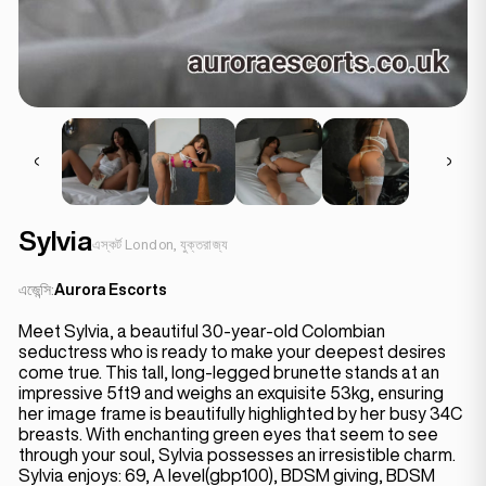
Sylvia
এস্কর্ট London, যুক্তরাজ্য
এজেন্সি:
Aurora Escorts
Meet Sylvia, a beautiful 30-year-old Colombian
seductress who is ready to make your deepest desires
come true. This tall, long-legged brunette stands at an
impressive 5ft9 and weighs an exquisite 53kg, ensuring
her image frame is beautifully highlighted by her busy 34C
breasts. With enchanting green eyes that seem to see
through your soul, Sylvia possesses an irresistible charm.
Sylvia enjoys: 69, A level(gbp100), BDSM giving, BDSM