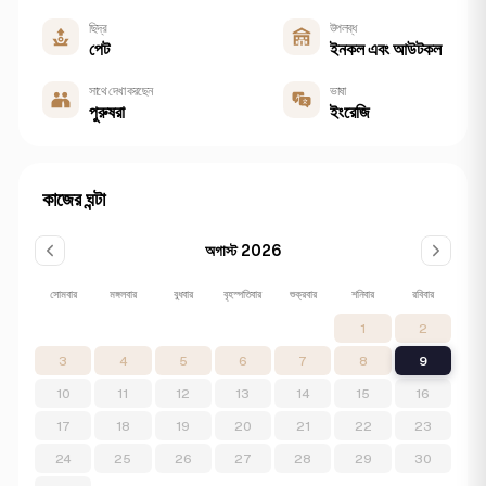
ছিদ্র
উপলব্ধ
পেট
ইনকল এবং আউটকল
সাথে দেখা করছেন
ভাষা
পুরুষরা
ইংরেজি
কাজের ঘন্টা
অগাস্ট 2026
সোমবার
মঙ্গলবার
বুধবার
বৃহস্পতিবার
শুক্রবার
শনিবার
রবিবার
1
2
3
4
5
6
7
8
9
10
11
12
13
14
15
16
17
18
19
20
21
22
23
24
25
26
27
28
29
30