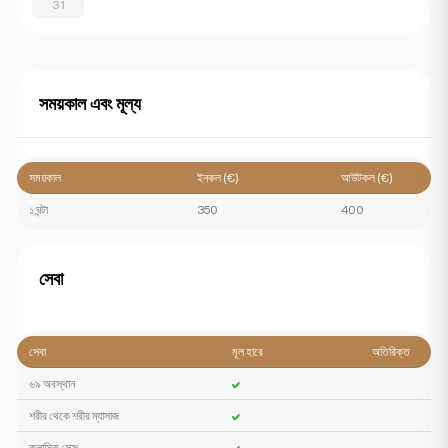
31
সময়কাল এবং মূল্য
সময়কাল
ইনকল (€)
আউটকল (€)
১ ঘন্টা
350
400
সেবা
সেবা
মূল হারে
অতিরিক্ত
৬৯ অবস্থান
শরীর থেকে শরীর ম্যাসাজ
ক্লাসিক সেক্স