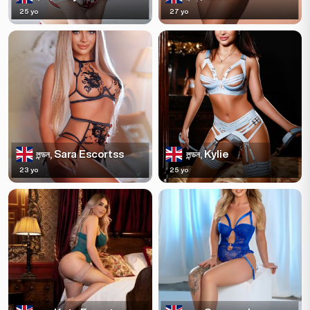
25 yo
27 yo
Sara Escortss
Kylie
লন্ডন,
লন্ডন,
23 yo
25 yo