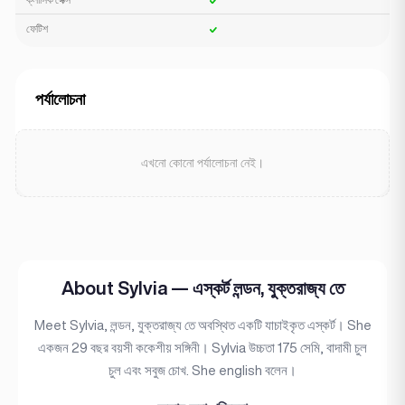
ফেটিশ
পর্যালোচনা
এখনো কোনো পর্যালোচনা নেই।
About Sylvia — এস্কর্ট লন্ডন, যুক্তরাজ্য তে
Meet Sylvia, লন্ডন, যুক্তরাজ্য তে অবস্থিত একটি যাচাইকৃত এস্কর্ট। She
একজন 29 বছর বয়সী ককেশীয় সঙ্গিনী। Sylvia উচ্চতা 175 সেমি, বাদামী চুল
চুল এবং সবুজ চোখ. She english বলেন।