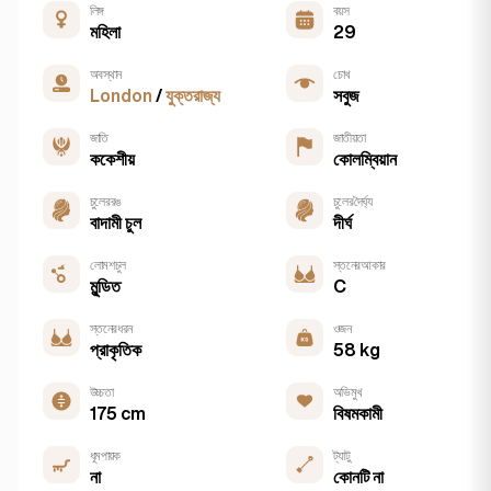
লিঙ্গ
বয়স
মহিলা
29
অবস্থান
চোখ
London
/
যুক্তরাজ্য
সবুজ
জাতি
জাতীয়তা
ককেশীয়
কোলম্বিয়ান
চুলের রঙ
চুলের দৈর্ঘ্য
বাদামী চুল
দীর্ঘ
লোমশ চুল
স্তনের আকার
মুন্ডিত
C
স্তনের ধরন
ওজন
প্রাকৃতিক
58 kg
উচ্চতা
অভিমুখ
175 cm
বিষমকামী
ধূমপায়ক
ট্যাটু
না
কোনটি না