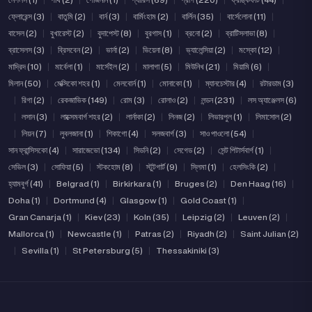
ফ্লোরেন্স (3)
|
বাতুমি (2)
|
বার্ন (3)
|
বার্মিংহাম (2)
|
বার্লিন (35)
|
বার্সেলোনা (11)
|
বাসেল (2)
|
বুখারেস্ট (2)
|
বুদাপেস্ট (8)
|
বুরগাস (1)
|
ব্রনো (2)
|
ব্রাটিসলাভা (8)
|
ব্রাসেলস (3)
|
ব্রিসবেন (2)
|
ভার্না (2)
|
ভিয়েনা (8)
|
ভ্যালেন্সিয়া (2)
|
মস্কো (12)
|
মাদ্রিদ (10)
|
মার্বেলা (1)
|
মার্সেইল (2)
|
মালাগা (5)
|
মিউনিখ (21)
|
মিয়ামি (6)
|
মিলান (50)
|
মেক্সিকো শহর (1)
|
মেলবোর্ন (1)
|
মোনাকো (1)
|
ম্যানচেস্টার (4)
|
রটারডাম (3)
|
রিগা (2)
|
রেকজাভিক (149)
|
রোম (3)
|
রোলাও (2)
|
লন্ডন (231)
|
লস অ্যাঞ্জেলস (6)
|
লসান (3)
|
লাক্সেমবার্গ শহর (2)
|
লার্নাকা (2)
|
লিনজ (2)
|
লিভারপুল (1)
|
লিমাসোল (2)
|
লিয়ন (7)
|
লুবলজানা (1)
|
শিকাগো (4)
|
সলজবার্গ (3)
|
সাও পাওলো (54)
|
সান ফ্রান্সিসকো (4)
|
সারাজেভো (134)
|
সিডনি (2)
|
সেগেড (2)
|
সেন্ট পিটার্সবার্গ (1)
|
সেভিল (3)
|
সোফিয়া (5)
|
স্টকহোম (8)
|
স্টুটগার্ট (9)
|
স্লিমা (1)
|
হেলসিংকি (2)
|
হ্যামবুর্গ (41)
|
Belgrad (1)
|
Birkirkara (1)
|
Bruges (2)
|
Den Haag (16)
|
Doha (1)
|
Dortmund (4)
|
Glasgow (1)
|
Gold Coast (1)
|
Gran Canarja (1)
|
Kiev (23)
|
Koln (35)
|
Leipzig (2)
|
Leuven (2)
|
Mallorca (1)
|
Newcastle (1)
|
Patras (2)
|
Riyadh (2)
|
Saint Julian (2)
|
Sevilla (1)
|
St Petersburg (5)
|
Thessakiniki (3)