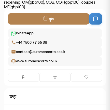
receiving, CIM(gbp100), COB, COF(gbp100), couples
MF(gbp100)...
বুকিং
WhatsApp
+44 7500 77 55 88
contact@auroraescorts.co.uk
www.auroraescorts.co.uk
তথ্য