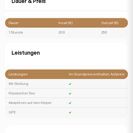
Dauer & Preis
Dauer
Incall (€)
Outcall (€)
1 Stunde
200
250
Leistungen
Leistungen
Im Grundpreis enthalten
Aufpreis
69-Stellung
Klassischer Sex
Abspritzen auf den Körper
GFE