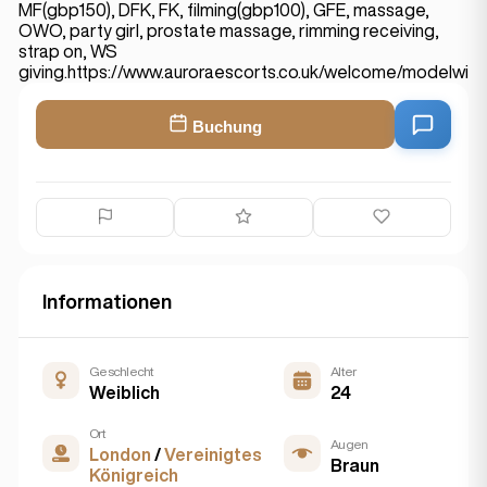
MF(gbp150), DFK, FK, filming(gbp100), GFE, massage,
OWO, party girl, prostate massage, rimming receiving,
strap on, WS
giving.https://www.auroraescorts.co.uk/welcome/modelwis
Buchung
Informationen
Geschlecht
Alter
Weiblich
24
Ort
Augen
London
/
Vereinigtes
Braun
Königreich