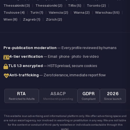
Thessakiniki (3)
|
Thessaloniki (2)
|
Tiflis (5)
|
Toronto (2)
|
Toulouse (4)
|
Turin (1)
|
Valencia (2)
|
Warna (2)
|
Warschau (55)
|
Wien (8)
|
Zagreb (1)
|
Zürich (2)
Pre-publication moderation
— Every profile reviewed by humans
4-tier verification
— Email · phone · photo · live video
TLS 1.3 encrypted
— HSTS preload, secure cookies
Anti-trafficking
— Zero tolerance, immediate report flow
RTA
ASACP
GDPR
2026
Restricted to Adults
Membership pending
Compliant
Since launch
This website is an advertising and informational platform only. We offer advertising space and
are not an escort agency, nor involved in escorting or prostitution in any way. We are not liable
for the content or conduct of third-party websites or individuals contactable through this
portal.