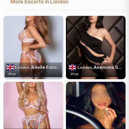
More Escorts in London
Adelle Escortss
Anemona Sparkles
London,
London,
29 yo
30 yo