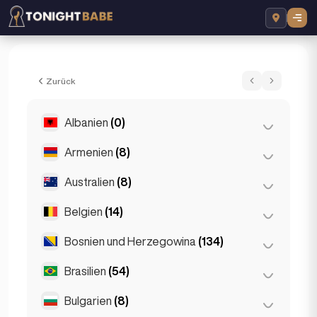
Irina - Escort in London, Vereinigtes Köni
Zurück
Albanien
(0)
Armenien
(8)
Tirana
(0)
Australien
(8)
Eriwan
(8)
Belgien
(14)
Brisbane
(2)
Gold Coast
(1)
Bosnien und Herzegowina
(134)
Antwerpen
(5)
Melbourne
(1)
Bruges
(2)
Brasilien
(54)
Sarajevo
(134)
Perth
(2)
Brüssel
(3)
Bulgarien
(8)
São Paulo
(54)
Sydney
(2)