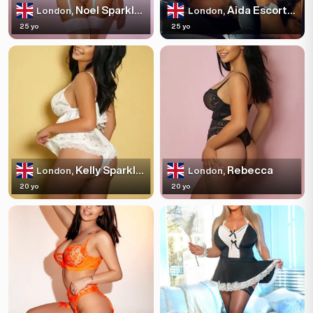
Noel Sparkles
Aida Escortss
London,
London,
25 yo
25 yo
Kelly Sparkles
Rebecca
London,
London,
20 yo
20 yo