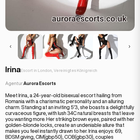
Irina
Escort in London, Vereinigtes Königreich
Agentur:
Aurora Escorts
Meet Irina, a 24-year-old bisexual escort hailing from
Romania with a charismatic personality and an alluring
charm. Standing at an inviting 5'3, she boasts a delightfully
curvaceous figure, with lush 34C natural breasts that leave
you wanting more. Her striking brown eyes, paired with her
golden-blonde locks, create an undeniable allure that
makes you feel instantly drawn to her. Irina enjoys: 69,
BDSM giving, CIM(gbp50), COB(gbp30), couples