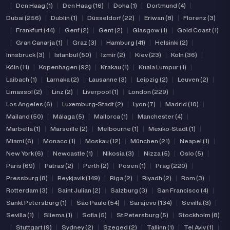
|
Den Haag (1)
|
Den Haag (16)
|
Doha (1)
|
Dortmund (4)
|
Dubai (256)
|
Dublin (1)
|
Düsseldorf (22)
|
Eriwan (8)
|
Florenz (3)
|
Frankfurt (44)
|
Genf (2)
|
Gent (2)
|
Glasgow (1)
|
Gold Coast (1)
|
Gran Canarja (1)
|
Graz (3)
|
Hamburg (41)
|
Helsinki (2)
|
Innsbruck (3)
|
Istanbul (50)
|
Izmir (2)
|
Kiev (23)
|
Koln (36)
|
Köln (11)
|
Kopenhagen (92)
|
Krakau (1)
|
Kuala Lumpur (1)
|
Laibach (1)
|
Larnaka (2)
|
Lausanne (3)
|
Leipzig (2)
|
Leuven (2)
|
Limassol (2)
|
Linz (2)
|
Liverpool (1)
|
London (229)
|
Los Angeles (6)
|
Luxemburg-Stadt (2)
|
Lyon (7)
|
Madrid (10)
|
Mailand (50)
|
Málaga (5)
|
Mallorca (1)
|
Manchester (4)
|
Marbella (1)
|
Marseille (2)
|
Melbourne (1)
|
Mexiko-Stadt (1)
|
Miami (6)
|
Monaco (1)
|
Moskau (12)
|
München (21)
|
Neapel (1)
|
New York (6)
|
Newcastle (1)
|
Nikosia (3)
|
Nizza (5)
|
Oslo (5)
|
Paris (69)
|
Patras (2)
|
Perth (2)
|
Posen (1)
|
Prag (220)
|
Pressburg (8)
|
Reykjavik (149)
|
Riga (2)
|
Riyadh (2)
|
Rom (3)
|
Rotterdam (3)
|
Saint Julian (2)
|
Salzburg (3)
|
San Francisco (4)
|
Sankt Petersburg (1)
|
São Paulo (54)
|
Sarajevo (134)
|
Sevilla (3)
|
Sevilla (1)
|
Sliema (1)
|
Sofia (5)
|
St Petersburg (5)
|
Stockholm (8)
|
Stuttgart (9)
|
Sydney (2)
|
Szeged (2)
|
Tallinn (1)
|
Tel Aviv (1)
|