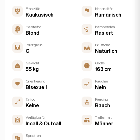
Ethnizität
Nationalität
Kaukasisch
Rumänisch
Haarfarbe
Intimbereich
Blond
Rasiert
Brustgröße
Brustform
C
Natürlich
Gewicht
Größe
55 kg
163 cm
Orientierung
Raucher
Bisexuell
Nein
Tattoo
Piercing
Keine
Bauch
Verfügbar für
Treffen mit
Incall & Outcall
Männer
Sprachen