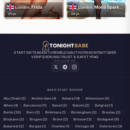
Frida
Mona Sparkles
London,
London,
25 yo
28 yo
STARTSEITE
AGENTUREN
BLOG
AUTHORS
KONTAKT
ÜBER
VERIFIZIERUNG
TRUST & SAFETY
FAQ
FOLLOW US
NACH STADT SUCHEN
Abu Dhabi (2)
|
Amsterdam (4)
|
Ankara (14)
|
Antwerpen (5)
|
Athen (4)
|
Barcelona (11)
|
Basel (2)
|
Batumi (2)
|
Belgrad (1)
|
Berlin (35)
|
Bern (3)
|
Birkirkara (1)
|
Birmingham (2)
|
Breslau (2)
|
Brisbane (2)
|
Bruges (2)
|
Brünn (2)
|
Brüssel (3)
|
Budapest (8)
|
Bukarest (2)
|
Burgas (1)
|
Charkiw (1)
|
Chicago (4)
|
Debrecen (3)