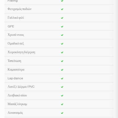
Fisting
Φετιχισμός ποδιών
Γαλλικό φιλί
GFE
Χρυσό ντους
Ομαδικό σεξ
Χειροκίνητη διέγερση
Ταπείνωση
Καμασούτρα
Lap dance
Λατέξ / Δέρμα / PVC
Λεσβιακό σόου
Μασάζ λίνγκαμ
Αυνανισμός