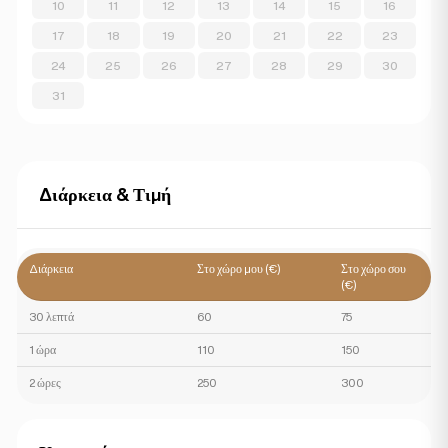
10
11
12
13
14
15
16
17
18
19
20
21
22
23
24
25
26
27
28
29
30
31
Διάρκεια & Τιμή
Διάρκεια
Στο χώρο μου (€)
Στο χώρο σου
(€)
30 λεπτά
60
75
1 ώρα
110
150
2 ώρες
250
300