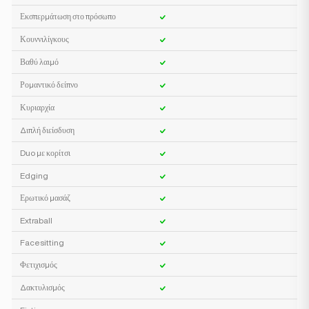
Εκσπερμάτωση στο πρόσωπο
Κουννιλίγκους
Βαθύ λαιμό
Ρομαντικό δείπνο
Κυριαρχία
Διπλή διείσδυση
Duo με κορίτσι
Edging
Ερωτικό μασάζ
Extraball
Facesitting
Φετιχισμός
Δακτυλισμός