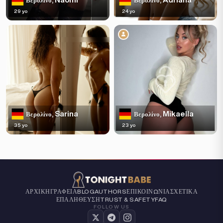
Βερολίνο,
Βερολίνο,
29 yo
24 yo
Sarina
Mikaella
Βερολίνο,
Βερολίνο,
35 yo
23 yo
ΑΡΧΙΚΉ
ΓΡΑΦΕΊΑ
ΕΠΙΚΟΙΝΩΝΊΑ
ΣΧΕΤΙΚΆ
BLOG
AUTHORS
ΕΠΑΛΉΘΕΥΣΗ
TRUST & SAFETY
FAQ
FOLLOW US