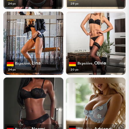
24 yo
28 yo
Lina
Olivia
Βερολίνο,
Βερολίνο,
24 yo
20 yo
Naomi
Adriana