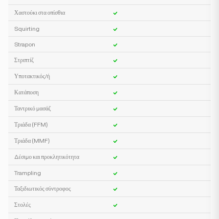
Χαστούκι στα οπίσθια
Squirting
Strapon
Στριπτίζ
Υποτακτικός/ή
Κατάποση
Ταντρικό μασάζ
Τριάδα (FFM)
Τριάδα (MMF)
Δέσιμο και προκλητικότητα
Trampling
Ταξιδιωτικός σύντροφος
Στολές