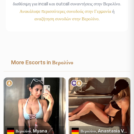
διαθέσιμη για incall και outcall συναντήσεις στην Βερολίνο.
Ανακάλυψε περισσότερες συνοδούς στην Γερμανία
ή
αναζήτηση συνοδών στην Βερολίνο
.
More Escorts in Βερολίνο
Myana
Anastasia Volkova
Βερολίνο,
Βερολίνο,