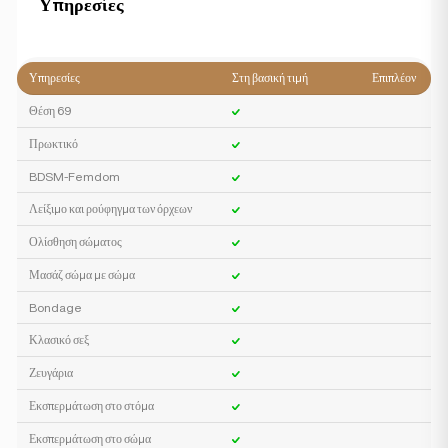
Υπηρεσίες
Υπηρεσίες
Στη βασική τιμή
Επιπλέον
Θέση 69
Πρωκτικό
BDSM-Femdom
Λείξιμο και ρούφηγμα των όρχεων
Ολίσθηση σώματος
Μασάζ σώμα με σώμα
Bondage
Κλασικό σεξ
Ζευγάρια
Εκσπερμάτωση στο στόμα
Εκσπερμάτωση στο σώμα