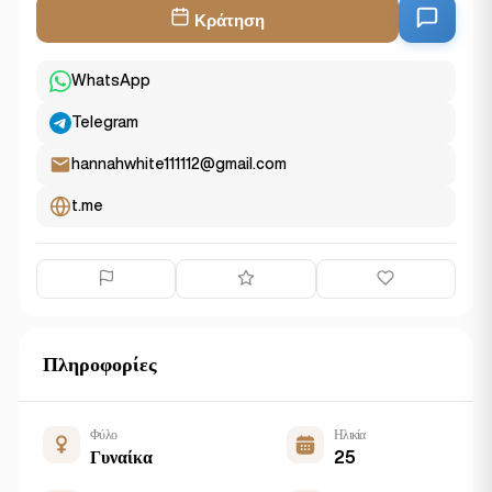
Κράτηση
WhatsApp
Telegram
hannahwhite111112@gmail.com
t.me
Πληροφορίες
Φύλο
Ηλικία
Γυναίκα
25