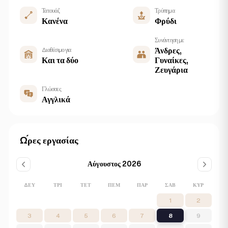
Τατουάζ
Τρύπημα
Κανένα
Φρύδι
Συνάντηση με
Διαθέσιμο για
Άνδρες,
Και τα δύο
Γυναίκες,
Ζευγάρια
Γλώσσες
Αγγλικά
Ώρες εργασίας
Αύγουστος 2026
ΔΕΥ
ΤΡΊ
ΤΕΤ
ΠΈΜ
ΠΑΡ
ΣΆΒ
ΚΥΡ
1
2
3
4
5
6
7
8
9