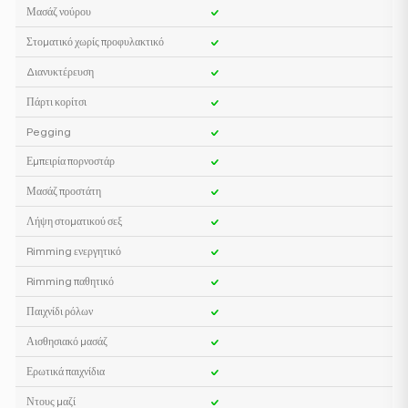
Μασάζ νούρου
Στοματικό χωρίς προφυλακτικό
Διανυκτέρευση
Πάρτι κορίτσι
Pegging
Εμπειρία πορνοστάρ
Μασάζ προστάτη
Λήψη στοματικού σεξ
Rimming ενεργητικό
Rimming παθητικό
Παιχνίδι ρόλων
Αισθησιακό μασάζ
Ερωτικά παιχνίδια
Ντους μαζί