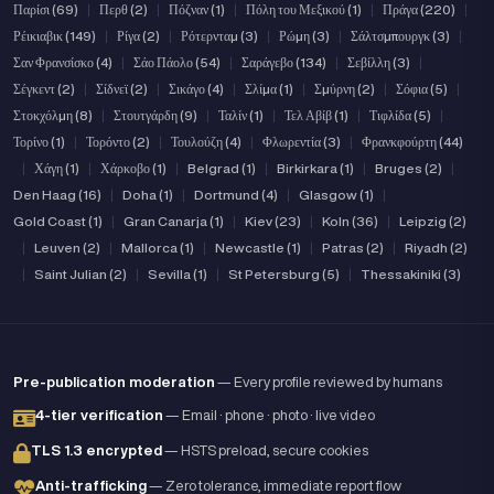
Παρίσι (69)
|
Περθ (2)
|
Πόζναν (1)
|
Πόλη του Μεξικού (1)
|
Πράγα (220)
|
Ρέικιαβικ (149)
|
Ρίγα (2)
|
Ρότερνταμ (3)
|
Ρώμη (3)
|
Σάλτσμπουργκ (3)
|
Σαν Φρανσίσκο (4)
|
Σάο Πάολο (54)
|
Σαράγεβο (134)
|
Σεβίλλη (3)
|
Σέγκεντ (2)
|
Σίδνεϊ (2)
|
Σικάγο (4)
|
Σλίμα (1)
|
Σμύρνη (2)
|
Σόφια (5)
|
Στοκχόλμη (8)
|
Στουτγάρδη (9)
|
Ταλίν (1)
|
Τελ Αβίβ (1)
|
Τιφλίδα (5)
|
Τορίνο (1)
|
Τορόντο (2)
|
Τουλούζη (4)
|
Φλωρεντία (3)
|
Φρανκφούρτη (44)
|
Χάγη (1)
|
Χάρκοβο (1)
|
Belgrad (1)
|
Birkirkara (1)
|
Bruges (2)
|
Den Haag (16)
|
Doha (1)
|
Dortmund (4)
|
Glasgow (1)
|
Gold Coast (1)
|
Gran Canarja (1)
|
Kiev (23)
|
Koln (36)
|
Leipzig (2)
|
Leuven (2)
|
Mallorca (1)
|
Newcastle (1)
|
Patras (2)
|
Riyadh (2)
|
Saint Julian (2)
|
Sevilla (1)
|
St Petersburg (5)
|
Thessakiniki (3)
Pre-publication moderation
— Every profile reviewed by humans
4-tier verification
— Email · phone · photo · live video
TLS 1.3 encrypted
— HSTS preload, secure cookies
Anti-trafficking
— Zero tolerance, immediate report flow