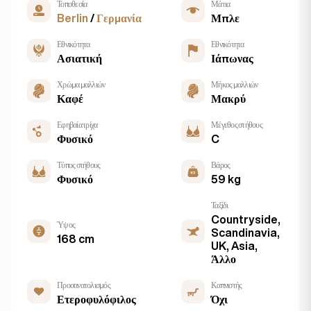
Τοποθεσία
Μάτια
Berlin
/
Γερμανία
Μπλε
Εθνικότητα
Εθνικότητα
Ασιατική
Ιάπωνας
Χρώμα μαλλιών
Μήκος μαλλιών
Καφέ
Μακρύ
Εφηβαία τρίχα
Μέγεθος στήθους
Φυσικό
C
Τύπος στήθους
Βάρος
Φυσικό
59 kg
Ταξίδι
Countryside,
Ύψος
Scandinavia,
168 cm
UK, Asia,
Άλλο
Προσανατολισμός
Καπνιστής
Ετεροφυλόφιλος
Όχι