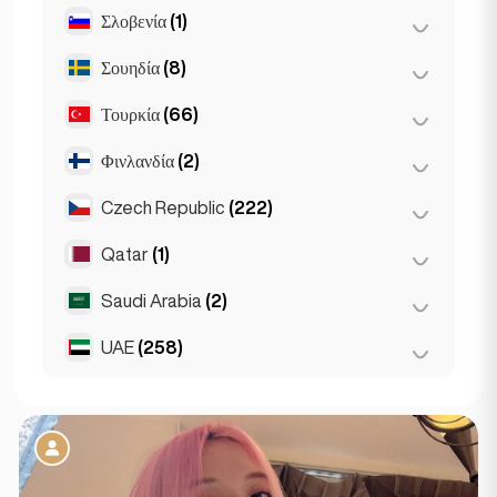
St Petersburg
(5)
Σλοβενία
(1)
Μπρατισλάβα
(8)
Σουηδία
(8)
Λιουμπλιάνα
(1)
Τουρκία
(66)
Στοκχόλμη
(8)
Φινλανδία
(2)
Άγκυρα
(14)
Κωνσταντινούπολη
(50)
Czech Republic
(222)
Ελσίνκι
(2)
Σμύρνη
(2)
Qatar
(1)
Μπρνο
(2)
Πράγα
(220)
Saudi Arabia
(2)
Doha
(1)
UAE
(258)
Riyadh
(2)
Άμπου Ντάμπι
(2)
Ντουμπάι
(256)