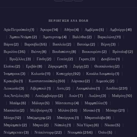
ΠΕΡΙΉΓΗΣΗ ΑΝΆ ΠΌΛΗ
Αγία Πετρούπολη (1)
|
Άγκυρα (14)
|
Αθήνα (4)
|
Αμβέρσα (5)
|
Αμβούργο (41)
|
Άμπου Ντάμπι (2)
|
Άμστερνταμ (4)
|
Βαλένθια (2)
|
Βαρκελώνη (11)
|
Βάρνα (2)
|
Βαρσοβία (55)
|
Βασιλεία (2)
|
Βατούμι (2)
|
Βέρνη (3)
|
Βερολίνο (35)
|
Βιέννη (8)
|
Βουδαπέστη (8)
|
Βουκουρέστι (2)
|
Βρότσλαβ (2)
|
Βρυξέλλες (3)
|
Γάνδη (2)
|
Γενεύη (2)
|
Γκρατς (3)
|
Δουβλίνο (1)
|
Ελσίνκι (2)
|
Ερεβάν (8)
|
Ζάγκρεμπ (1)
|
Ζυρίχη (2)
|
Θεσσαλονίκη (2)
|
Ίνσμπρουκ (3)
|
Κολωνία (11)
|
Κοπεγχάγη (92)
|
Κουάλα Λουμπούρ (1)
|
Κρακοβία (1)
|
Κωνσταντινούπολη (50)
|
Λάρνακα (2)
|
Λεμεσός (2)
|
Λευκωσία (3)
|
Λίβερπουλ (1)
|
Λιντς (2)
|
Λιουμπλιάνα (1)
|
Λονδίνο (231)
|
Λος Άντζελες (6)
|
Λουξεμβούργο (2)
|
Λυών (7)
|
Λωζάνη (3)
|
Μαδρίτη (10)
|
Μαϊάμι (6)
|
Μάλαγα (5)
|
Μάντσεστερ (4)
|
Μαρμπέλλα (1)
|
Μασσαλία (2)
|
Μελβούρνη (1)
|
Μιλάνο (50)
|
Μονακό (1)
|
Μόναχο (21)
|
Μόσχα (12)
|
Μπέρμιγχαμ (2)
|
Μπούργκας (1)
|
Μπρατισλάβα (8)
|
Μπρίσμπεϊν (2)
|
Μπρνο (2)
|
Νάπολη (1)
|
Νέα Υόρκη (6)
|
Νίκαια (5)
|
Ντέμπρετσεν (3)
|
Ντίσελντορφ (22)
|
Ντουμπάι (256)
|
Όσλο (5)
|