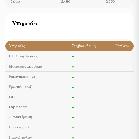
12 ώρες
2,480
2,950
Υπηρεσίες
Υπηρεσίες
Στη βασική τιμή
Επιπλέον
Ολίσθηση σώματος
Μασάζ σώμα με σώμα
Ρομαντικό δείπνο
Ερωτικό μασάζ
GFE
Lap dance
Διανυκτέρευση
Πάρτι κορίτσι
Παιχνίδι ρόλων