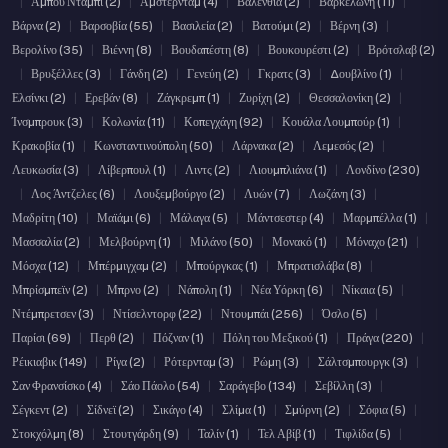
|
Άμπου Ντάμπι (2)
|
Άμστερνταμ (4)
|
Βαλένθια (2)
|
Βαρκελώνη (11)
|
Βάρνα (2)
|
Βαρσοβία (55)
|
Βασιλεία (2)
|
Βατούμι (2)
|
Βέρνη (3)
|
Βερολίνο (35)
|
Βιέννη (8)
|
Βουδαπέστη (8)
|
Βουκουρέστι (2)
|
Βρότσλαβ (2)
|
Βρυξέλλες (3)
|
Γάνδη (2)
|
Γενεύη (2)
|
Γκρατς (3)
|
Δουβλίνο (1)
|
Ελσίνκι (2)
|
Ερεβάν (8)
|
Ζάγκρεμπ (1)
|
Ζυρίχη (2)
|
Θεσσαλονίκη (2)
|
Ίνσμπρουκ (3)
|
Κολωνία (11)
|
Κοπεγχάγη (92)
|
Κουάλα Λουμπούρ (1)
|
Κρακοβία (1)
|
Κωνσταντινούπολη (50)
|
Λάρνακα (2)
|
Λεμεσός (2)
|
Λευκωσία (3)
|
Λίβερπουλ (1)
|
Λιντς (2)
|
Λιουμπλιάνα (1)
|
Λονδίνο (230)
|
Λος Άντζελες (6)
|
Λουξεμβούργο (2)
|
Λυών (7)
|
Λωζάνη (3)
|
Μαδρίτη (10)
|
Μαϊάμι (6)
|
Μάλαγα (5)
|
Μάντσεστερ (4)
|
Μαρμπέλλα (1)
|
Μασσαλία (2)
|
Μελβούρνη (1)
|
Μιλάνο (50)
|
Μονακό (1)
|
Μόναχο (21)
|
Μόσχα (12)
|
Μπέρμιγχαμ (2)
|
Μπούργκας (1)
|
Μπρατισλάβα (8)
|
Μπρίσμπεϊν (2)
|
Μπρνο (2)
|
Νάπολη (1)
|
Νέα Υόρκη (6)
|
Νίκαια (5)
|
Ντέμπρετσεν (3)
|
Ντίσελντορφ (22)
|
Ντουμπάι (256)
|
Όσλο (5)
|
Παρίσι (69)
|
Περθ (2)
|
Πόζναν (1)
|
Πόλη του Μεξικού (1)
|
Πράγα (220)
|
Ρέικιαβικ (149)
|
Ρίγα (2)
|
Ρότερνταμ (3)
|
Ρώμη (3)
|
Σάλτσμπουργκ (3)
|
Σαν Φρανσίσκο (4)
|
Σάο Πάολο (54)
|
Σαράγεβο (134)
|
Σεβίλλη (3)
|
Σέγκεντ (2)
|
Σίδνεϊ (2)
|
Σικάγο (4)
|
Σλίμα (1)
|
Σμύρνη (2)
|
Σόφια (5)
|
Στοκχόλμη (8)
|
Στουτγάρδη (9)
|
Ταλίν (1)
|
Τελ Αβίβ (1)
|
Τιφλίδα (5)
|