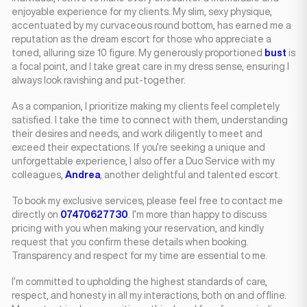
enjoyable experience for my clients. My slim, sexy physique,
accentuated by my curvaceous round bottom, has earned me a
reputation as the dream escort for those who appreciate a
toned, alluring size 10 figure. My generously proportioned
bust
is
a focal point, and I take great care in my dress sense, ensuring I
always look ravishing and put-together.
As a companion, I prioritize making my clients feel completely
satisfied. I take the time to connect with them, understanding
their desires and needs, and work diligently to meet and
exceed their expectations. If you’re seeking a unique and
unforgettable experience, I also offer a Duo Service with my
colleagues,
Andrea
, another delightful and talented escort.
To book my exclusive services, please feel free to contact me
directly on
07470627730
. I’m more than happy to discuss
pricing with you when making your reservation, and kindly
request that you confirm these details when booking.
Transparency and respect for my time are essential to me.
I’m committed to upholding the highest standards of care,
respect, and honesty in all my interactions, both on and offline.