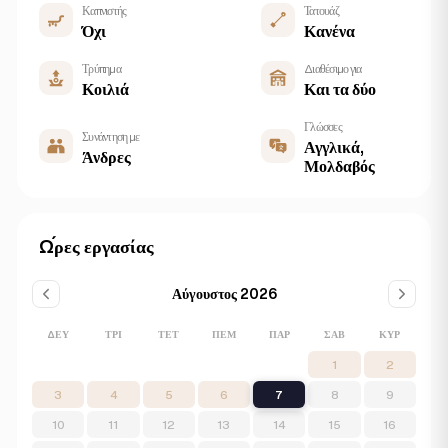
Καπνιστής
Τατουάζ
Όχι
Κανένα
Τρύπημα
Διαθέσιμο για
Κοιλιά
Και τα δύο
Γλώσσες
Συνάντηση με
Αγγλικά,
Άνδρες
Μολδαβός
Ώρες εργασίας
Αύγουστος 2026
ΔΕΥ
ΤΡΊ
ΤΕΤ
ΠΈΜ
ΠΑΡ
ΣΆΒ
ΚΥΡ
1
2
3
4
5
6
7
8
9
10
11
12
13
14
15
16