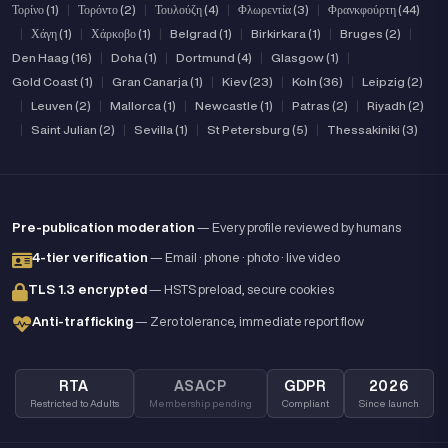
Τορίνο (1)
|
Τορόντο (2)
|
Τουλούζη (4)
|
Φλωρεντία (3)
|
Φρανκφούρτη (44)
|
Χάγη (1)
|
Χάρκοβο (1)
|
Belgrad (1)
|
Birkirkara (1)
|
Bruges (2)
|
Den Haag (16)
|
Doha (1)
|
Dortmund (4)
|
Glasgow (1)
|
Gold Coast (1)
|
Gran Canarja (1)
|
Kiev (23)
|
Koln (36)
|
Leipzig (2)
|
Leuven (2)
|
Mallorca (1)
|
Newcastle (1)
|
Patras (2)
|
Riyadh (2)
|
Saint Julian (2)
|
Sevilla (1)
|
St Petersburg (5)
|
Thessakiniki (3)
Pre-publication moderation
— Every profile reviewed by humans
4-tier verification
— Email · phone · photo · live video
TLS 1.3 encrypted
— HSTS preload, secure cookies
Anti-trafficking
— Zero tolerance, immediate report flow
RTA
ASACP
GDPR
2026
Restricted to Adults
Membership pending
Compliant
Since launch