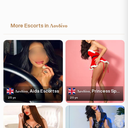
More Escorts in Λονδίνο
Aida Escortss
Princess Sparkles
Λονδίνο,
Λονδίνο,
25 yo
20 yo