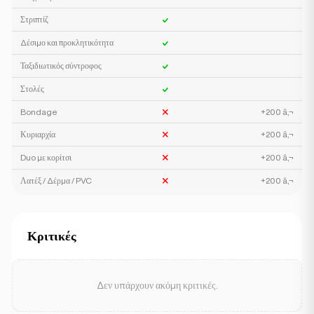
Στριπτίζ
Δέσιμο και προκλητικότητα
Ταξιδιωτικός σύντροφος
Στολές
Bondage
+200 â‚¬
Κυριαρχία
+200 â‚¬
Duo με κορίτσι
+200 â‚¬
Λατέξ / Δέρμα / PVC
+200 â‚¬
Κριτικές
Δεν υπάρχουν ακόμη κριτικές.