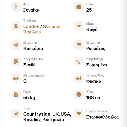
Φύλο
Ηλικία
Γυναίκα
25
Τοποθεσία
Μάτια
London
/
Ηνωμένο
Καφέ
Βασίλειο
Εθνικότητα
Εθνικότητα
Καυκάσια
Ρουμάνος
Χρώμα μαλλιών
Εφηβαία τρίχα
Ξανθό
Ξυρισμένο
Μέγεθος στήθους
Τύπος στήθους
C
Φυσικό
Βάρος
Ύψος
55 kg
168 cm
Ταξίδι
Προσανατολισμός
Countryside, UK, USA,
Ετεροφυλόφιλος
Καναδάς, Αυστραλία