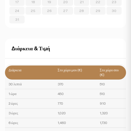
17
18
19
20
21
22
23
24
25
26
27
28
29
30
31
Διάρκεια & Τιμή
Διάρκεια
Στο χώρο μου (€)
Στο χώρο σου
(€)
30 λεπτά
370
510
1 ώρα
450
510
2 ώρες
770
910
3 ώρες
1,020
1,320
6 ώρες
1,460
1,730