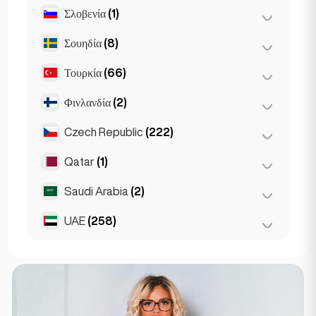
St Petersburg
(5)
Σλοβενία
(1)
Μπρατισλάβα
(8)
Σουηδία
(8)
Λιουμπλιάνα
(1)
Τουρκία
(66)
Στοκχόλμη
(8)
Φινλανδία
(2)
Άγκυρα
(14)
Κωνσταντινούπολη
(50)
Czech Republic
(222)
Ελσίνκι
(2)
Σμύρνη
(2)
Qatar
(1)
Μπρνο
(2)
Πράγα
(220)
Saudi Arabia
(2)
Doha
(1)
UAE
(258)
Riyadh
(2)
Άμπου Ντάμπι
(2)
Ντουμπάι
(256)