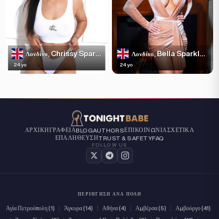
Chrissy Sparkles
Bella Sparkles
Λονδίνο,
Λονδίνο,
24 yo
24 yo
ΑΡΧΙΚΉ
ΓΡΑΦΕΊΑ
ΕΠΙΚΟΙΝΩΝΊΑ
ΣΧΕΤΙΚΆ
BLOG
AUTHORS
ΕΠΑΛΉΘΕΥΣΗ
TRUST & SAFETY
FAQ
FOLLOW US
ΠΕΡΙΉΓΗΣΗ ΑΝΆ ΠΌΛΗ
Αγία Πετρούπολη (1)
|
Άγκυρα (14)
|
Αθήνα (4)
|
Αμβέρσα (5)
|
Αμβούργο (41)