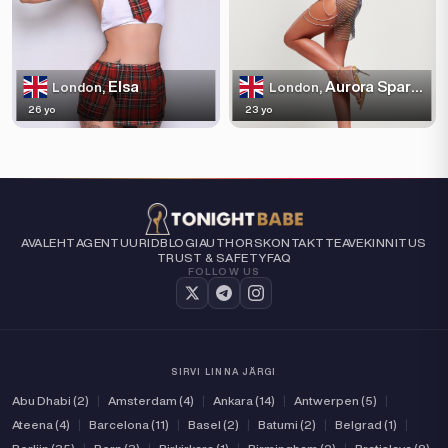
Elsa
Aurora Sparkles
London,
London,
26 yo
23 yo
AVALEHT
AGENTUURID
BLOGI
AUTHORS
KONTAKT
TEAVE
KINNITUS
TRUST & SAFETY
FAQ
FOLLOW US
SIRVI LINNA JÄRGI
Abu Dhabi (2)
|
Amsterdam (4)
|
Ankara (14)
|
Antwerpen (5)
|
Ateena (4)
|
Barcelona (11)
|
Basel (2)
|
Batumi (2)
|
Belgrad (1)
|