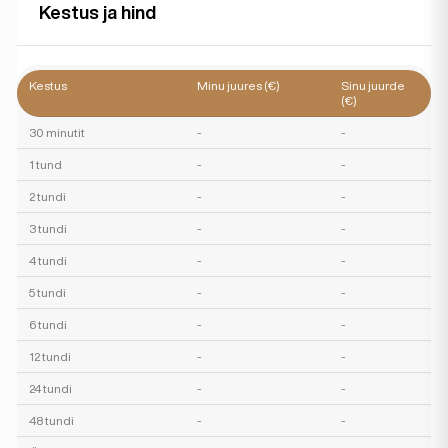
Kestus ja hind
Kestus
Minu juures (€)
Sinu juurde
(€)
30 minutit
-
-
1 tund
-
-
2 tundi
-
-
3 tundi
-
-
4 tundi
-
-
5 tundi
-
-
6 tundi
-
-
12 tundi
-
-
24 tundi
-
-
48 tundi
-
-