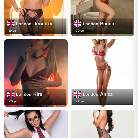
Jennifer
Bonnie
London,
London,
19 yo
20 yo
Kira
Anisa
London,
London,
26 yo
22 yo