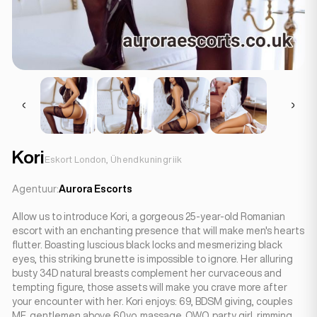
Kori
Eskort London, Ühendkuningriik
Agentuur:
Aurora Escorts
Allow us to introduce Kori, a gorgeous 25-year-old Romanian
escort with an enchanting presence that will make men's hearts
flutter. Boasting luscious black locks and mesmerizing black
eyes, this striking brunette is impossible to ignore. Her alluring
busty 34D natural breasts complement her curvaceous and
tempting figure, those assets will make you crave more after
your encounter with her. Kori enjoys: 69, BDSM giving, couples
MF, gentlemen above 60yo, massage, OWO, party girl, rimming