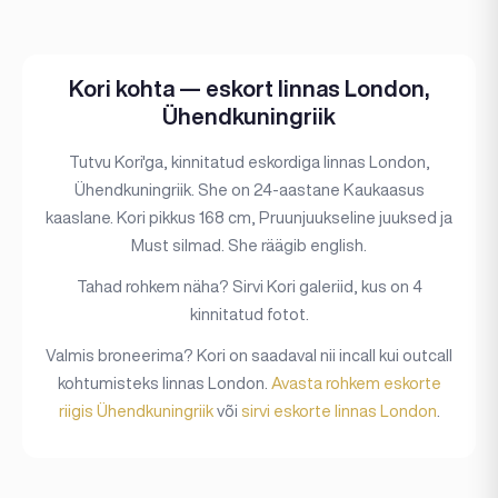
Kori kohta — eskort linnas London,
Ühendkuningriik
Tutvu Kori'ga, kinnitatud eskordiga linnas London,
Ühendkuningriik. She on 24-aastane Kaukaasus
kaaslane. Kori pikkus 168 cm, Pruunjuukseline juuksed ja
Must silmad. She räägib english.
Tahad rohkem näha? Sirvi Kori galeriid, kus on 4
kinnitatud fotot.
Valmis broneerima? Kori on saadaval nii incall kui outcall
kohtumisteks linnas London.
Avasta rohkem eskorte
riigis Ühendkuningriik
või
sirvi eskorte linnas London
.