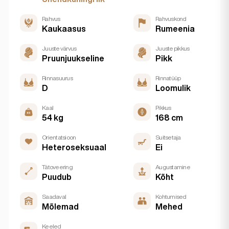
Rahvus
Rahvuskond
Kaukaasus
Rumeenia
Juuste värvus
Juuste pikkus
Pruunjuukseline
Pikk
Rinnasuurus
Rinnatüüp
D
Loomulik
Kaal
Pikkus
54 kg
168 cm
Orientatsioon
Suitsetaja
Heteroseksuaal
Ei
Tätoveering
Augustamine
Puudub
Kõht
Saadaval
Kohtumised
Mõlemad
Mehed
Keeled