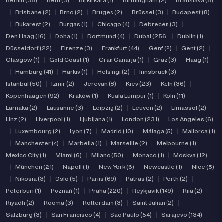
Berliin (35)
|
Bern (3)
|
Birkirkara (1)
|
Birmingham (2)
|
Bratislava (8)
|
Brisbane (2)
|
Brno (2)
|
Bruges (2)
|
Brüssel (3)
|
Budapest (8)
|
Bukarest (2)
|
Burgas (1)
|
Chicago (4)
|
Debrecen (3)
|
Den Haag (16)
|
Doha (1)
|
Dortmund (4)
|
Dubai (256)
|
Dublin (1)
|
Düsseldorf (22)
|
Firenze (3)
|
Frankfurt (44)
|
Genf (2)
|
Gent (2)
|
Glasgow (1)
|
Gold Coast (1)
|
Gran Canarja (1)
|
Graz (3)
|
Haag (1)
|
Hamburg (41)
|
Harkiv (1)
|
Helsingi (2)
|
Innsbruck (3)
|
Istanbul (50)
|
Izmir (2)
|
Jerevan (8)
|
Kiev (23)
|
Koln (36)
|
Kopenhaagen (92)
|
Kraków (1)
|
Kuala Lumpur (1)
|
Köln (11)
|
Larnaka (2)
|
Lausanne (3)
|
Leipzig (2)
|
Leuven (2)
|
Limassol (2)
|
Linz (2)
|
Liverpool (1)
|
Ljubljana (1)
|
London (231)
|
Los Angeles (6)
|
Luxembourg (2)
|
Lyon (7)
|
Madrid (10)
|
Málaga (5)
|
Mallorca (1)
|
Manchester (4)
|
Marbella (1)
|
Marseille (2)
|
Melbourne (1)
|
Mexico City (1)
|
Miami (6)
|
Milano (50)
|
Monaco (1)
|
Moskva (12)
|
München (21)
|
Napoli (1)
|
New York (6)
|
Newcastle (1)
|
Nice (5)
|
Nikosia (3)
|
Oslo (5)
|
Pariis (69)
|
Patras (2)
|
Perth (2)
|
Peterburi (1)
|
Poznań (1)
|
Praha (220)
|
Reykjavik (149)
|
Riia (2)
|
Riyadh (2)
|
Rooma (3)
|
Rotterdam (3)
|
Saint Julian (2)
|
Salzburg (3)
|
San Francisco (4)
|
São Paulo (54)
|
Sarajevo (134)
|