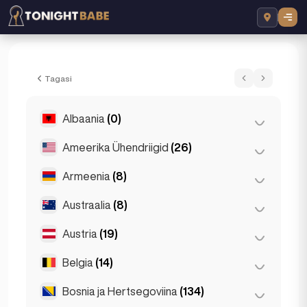
Kori - Eskort London, Ühendkuningriik
Tagasi
Albaania
(0)
Ameerika Ühendriigid
(26)
Tirana
(0)
Armeenia
(8)
Chicago
(4)
Los Angeles
(6)
Austraalia
(8)
Jerevan
(8)
Miami
(6)
Austria
(19)
Brisbane
(2)
New York
(6)
Gold Coast
(1)
Belgia
(14)
Graz
(3)
San Francisco
(4)
Melbourne
(1)
Innsbruck
(3)
Bosnia ja Hertsegoviina
(134)
Antwerpen
(5)