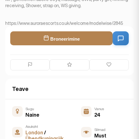
receiving, Shower, strap on, WS giving.
https://www.auroraescorts.co.uk/welcome/modelwise/2845
Broneerimine
Teave
Sugu
Vanus
Naine
24
Asukoht
Silmad
London
/
Must
Ühendkuningriik