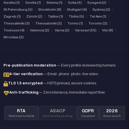
Sevilla (3)
|
Sevilla (1)
|
Sliema (1)
|
Sofia (5)
|
Szeged (2)
|
St Petersburg (5)
|
Stockholm (8)
|
Stuttgart (9)
|
Sydney (2)
|
Zagreb (1)
|
Zürich (2)
|
Tallinn (1)
|
Tbilisi (5)
|
Tel Aviv (1)
|
Thessakiniki (3)
|
Thessaloniki (2)
|
Torino (1)
|
Toronto (2)
|
Toulouse (4)
|
Valencia (2)
|
Varna (2)
|
Varssavi (55)
|
Viin (8)
|
Wrocław (2)
Pre-publication moderation
— Every profile reviewed by humans
4-tier verification
— Email · phone · photo · live video
TLS 1.3 encrypted
— HSTS preload, secure cookies
Anti-trafficking
— Zero tolerance, immediate report flow
RTA
ASACP
GDPR
2026
Restricted to Adults
Membership pending
Compliant
Since launch