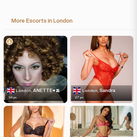
More Escorts in London
ANETTE♥️🍌
Sandra
London,
London,
34 yo
27 yo