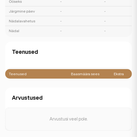
Ööseks
-
-
Järgmine päev
-
-
Nädalavahetus
-
-
Nädal
-
-
Teenused
Teenused
Baasmäära sees
Ekstra
Arvustused
Arvustusi veel pole.