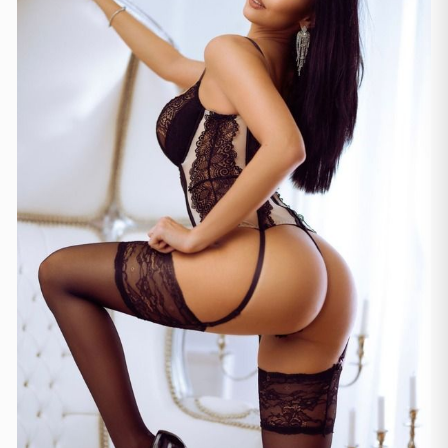
London
(231)
Manchester
(4)
Newcastle
(1)