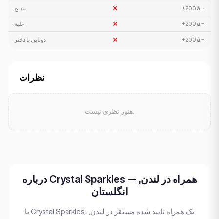
بندیج
+200 â‚¬
غلبه
+200 â‚¬
دوتایی با دختر
+200 â‚¬
نظرات
هنوز نظری نیست.
درباره Crystal Sparkles — همراه در لندن,
انگلستان
با Crystal Sparkles، یک همراه تایید شده مستقر در لندن,