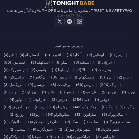
خانه
آژانس ها
وبلاگ
AUTHORS
تماس با ما
درباره
تایید
TRUST & SAFETY
FAQ
FOLLOW US
مرور براساس شهر
آتن (4)
|
آمستردام (4)
|
آنتورپ (5)
|
آنکارا (14)
|
ابوظبی (2)
|
ازمیر (2)
|
استانبول (50)
|
استکهلم (8)
|
اسلو (5)
|
اشبیلیه (3)
|
ایروان (8)
|
اینسبروک (3)
|
باتومی (2)
|
بارسلونا (11)
|
بالا (2)
|
بخارست (2)
|
براتیسلاوا (8)
|
برگاس (1)
|
برلین (35)
|
برمینگهام (2)
|
برن (3)
|
برنو (2)
|
بروکسل (3)
|
بریسبن (2)
|
بوداپست (8)
|
پاریس (69)
|
پراگ (220)
|
پرث (2)
|
پوزنان (1)
|
تالین (1)
|
تفلیس (5)
|
تل آویو (1)
|
تورنتو (2)
|
تورین (1)
|
تولوز (4)
|
خارکوف (1)
|
دبرجن (3)
|
دبی (256)
|
دوبلین (1)
|
دوسلدورف (22)
|
رم (3)
|
روتردام (3)
|
ریکیاویک (149)
|
ریگا (2)
|
زاگرب (1)
|
زوریخ (2)
|
ژنو (2)
|
سائوپائولو (54)
|
سارایوو (134)
|
سالزبورگ (3)
|
سالونیک (2)
|
سان فرانسیسکو (4)
|
سگد (2)
|
سلیمه (1)
|
سنت پترزبرگ (1)
|
سیدنی (2)
|
شتوتگارت (9)
|
شهر لوکزامبورگ (2)
|
شهر مکزیک (1)
|
شیکاگو (4)
|
صوفیا (5)
|
غنت (2)
|
فرانکفورت (44)
|
فلورانس (3)
|