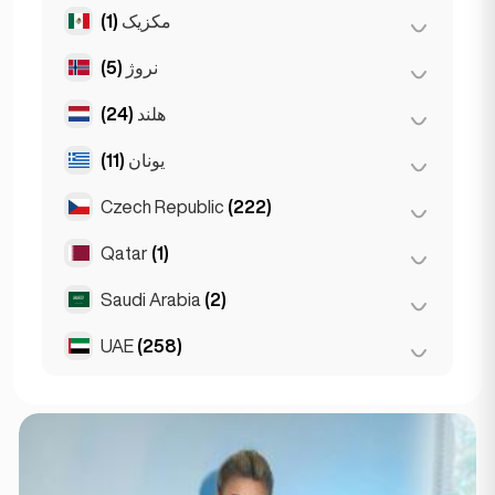
وروتسلاف
(2)
Saint Julian
(2)
(1)
مکزیک
بوداپست
(8)
دبرجن
(3)
(5)
نروژ
شهر مکزیک
(1)
سگد
(2)
(24)
هلند
اسلو
(5)
(11)
یونان
آمستردام
(4)
روتردام
(3)
Czech Republic
(222)
آتن
(4)
لاهه
(1)
سالونیک
(2)
Qatar
(1)
برنو
(2)
Den Haag
(16)
Patras
(2)
پراگ
(220)
Saudi Arabia
(2)
Doha
(1)
Thessakiniki
(3)
UAE
(258)
Riyadh
(2)
ابوظبی
(2)
دبی
(256)