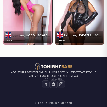
Coco Escortss
Roberta Escortss
Lontoo,
Lontoo,
26 yo
26 yo
KOTI
TOIMISTOT
BLOGI
AUTHORS
OTA YHTEYTTÄ
TIETOJA
VAHVISTUS
TRUST & SAFETY
FAQ
FOLLOW US
SELAA KAUPUNGIN MUKAAN