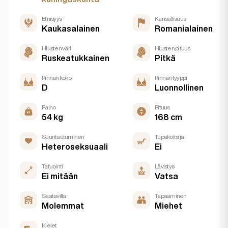
Etnisyys
Kansallisuus
Kaukasalainen
Romanialainen
Hiusten väri
Hiusten pituus
Ruskeatukkainen
Pitkä
Rinnan koko
Rinnan tyyppi
D
Luonnollinen
Paino
Pituus
54 kg
168 cm
Suuntautuminen
Tupakoitsija
Heteroseksuaali
Ei
Tatuointi
Lävistys
Ei mitään
Vatsa
Saatavilla
Tapaaminen
Molemmat
Miehet
Kielet