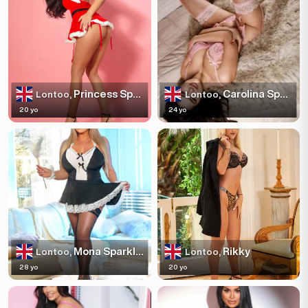
Princess Sparkles
Carolina Sparkles
Lontoo,
Lontoo,
20 yo
24 yo
Mona Sparkles
Rikky
Lontoo,
Lontoo,
28 yo
20 yo