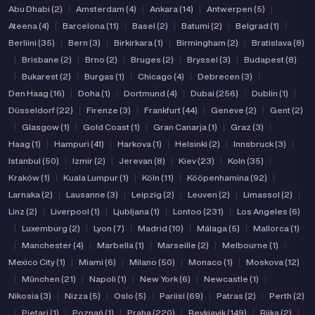
Abu Dhabi (2)
|
Amsterdam (4)
|
Ankara (14)
|
Antwerpen (5)
|
Ateena (4)
|
Barcelona (11)
|
Basel (2)
|
Batumi (2)
|
Belgrad (1)
|
Berliini (35)
|
Bern (3)
|
Birkirkara (1)
|
Birmingham (2)
|
Bratislava (8)
|
Brisbane (2)
|
Brno (2)
|
Bruges (2)
|
Bryssel (3)
|
Budapest (8)
|
Bukarest (2)
|
Burgas (1)
|
Chicago (4)
|
Debrecen (3)
|
Den Haag (16)
|
Doha (1)
|
Dortmund (4)
|
Dubai (256)
|
Dublin (1)
|
Düsseldorf (22)
|
Firenze (3)
|
Frankfurt (44)
|
Geneve (2)
|
Gent (2)
|
Glasgow (1)
|
Gold Coast (1)
|
Gran Canarja (1)
|
Graz (3)
|
Haag (1)
|
Hampuri (41)
|
Harkova (1)
|
Helsinki (2)
|
Innsbruck (3)
|
Istanbul (50)
|
Izmir (2)
|
Jerevan (8)
|
Kiev (23)
|
Koln (35)
|
Kraków (1)
|
Kuala Lumpur (1)
|
Köln (11)
|
Kööpenhamina (92)
|
Larnaka (2)
|
Lausanne (3)
|
Leipzig (2)
|
Leuven (2)
|
Limassol (2)
|
Linz (2)
|
Liverpool (1)
|
Ljubljana (1)
|
Lontoo (231)
|
Los Angeles (6)
|
Luxemburg (2)
|
Lyon (7)
|
Madrid (10)
|
Málaga (5)
|
Mallorca (1)
|
Manchester (4)
|
Marbella (1)
|
Marseille (2)
|
Melbourne (1)
|
Mexico City (1)
|
Miami (6)
|
Milano (50)
|
Monaco (1)
|
Moskova (12)
|
München (21)
|
Napoli (1)
|
New York (6)
|
Newcastle (1)
|
Nikosia (3)
|
Nizza (5)
|
Oslo (5)
|
Pariisi (69)
|
Patras (2)
|
Perth (2)
|
Pietari (1)
|
Poznań (1)
|
Praha (220)
|
Reykjavik (149)
|
Riika (2)
|