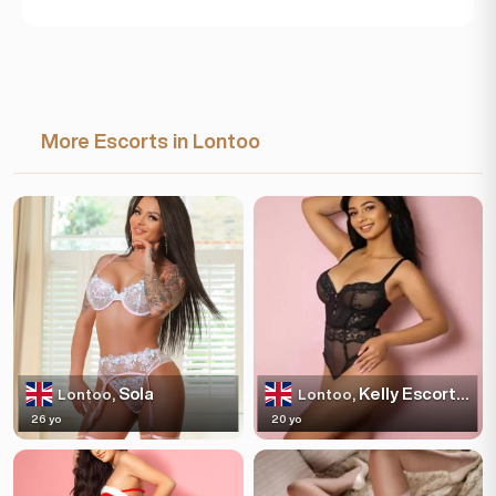
More Escorts in Lontoo
Sola
Kelly Escortss
Lontoo,
Lontoo,
26 yo
20 yo