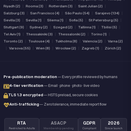
Riyadh (2)
|
Rooma (3)
|
Rotterdam (3)
|
Saint Julian (2)
|
Salzburg (3)
|
San Francisco (4)
|
São Paulo (54)
|
Sarajevo (134)
|
Sevilla (3)
|
Sevilla (1)
|
Sliema (1)
|
Sofia (5)
|
St Petersburg (5)
|
Stuttgart (9)
|
Sydney (2)
|
Szeged (2)
|
Tallinna (1)
|
Tbilisi (5)
|
Tel Aviv (1)
|
Thessakiniki (3)
|
Thessaloniki (2)
|
Torino (1)
|
Toronto (2)
|
Toulouse (4)
|
Tukholma (8)
|
Valencia (2)
|
Varna (2)
|
Varsova (55)
|
Wien (8)
|
Wrocław (2)
|
Zagreb (1)
|
Zürich (2)
Pre-publication moderation
— Every profile reviewed by humans
4-tier verification
— Email · phone · photo · live video
TLS 1.3 encrypted
— HSTS preload, secure cookies
Anti-trafficking
— Zero tolerance, immediate report flow
RTA
ASACP
GDPR
2026
Restricted to Adults
Membership pending
Compliant
Since launch