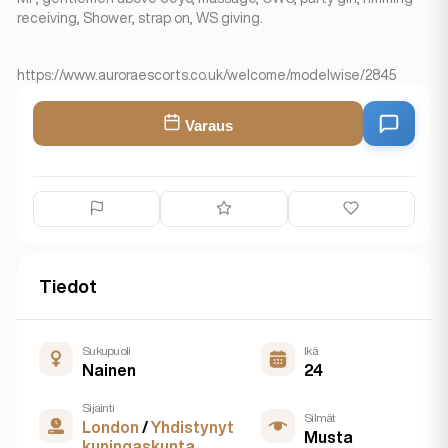
receiving, Shower, strap on, WS giving.
https://www.auroraescorts.co.uk/welcome/modelwise/2845
Varaus
Tiedot
Sukupuoli
Ikä
Nainen
24
Sijainti
Silmät
London
/
Yhdistynyt
Musta
kuningaskunta