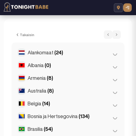
Kori - Escort London, Yhdistynyt kuninga
Takaisin
Alankomaat
(24)
Albania
(0)
Amsterdam
(4)
Den Haag
(16)
Armenia
(8)
Tirana
(0)
Haag
(1)
Australia
(8)
Jerevan
(8)
Rotterdam
(3)
Belgia
(14)
Brisbane
(2)
Gold Coast
(1)
Bosnia ja Hertsegovina
(134)
Antwerpen
(5)
Melbourne
(1)
Bruges
(2)
Brasilia
(54)
Sarajevo
(134)