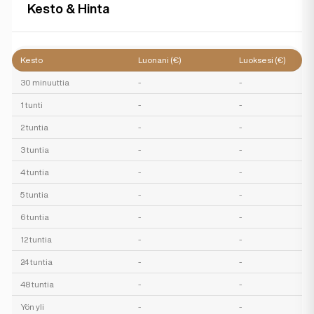
Kesto & Hinta
Kesto
Luonani (€)
Luoksesi (€)
30 minuuttia
-
-
1 tunti
-
-
2 tuntia
-
-
3 tuntia
-
-
4 tuntia
-
-
5 tuntia
-
-
6 tuntia
-
-
12 tuntia
-
-
24 tuntia
-
-
48 tuntia
-
-
Yön yli
-
-