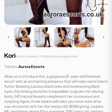
Kori
Escort London, Yhdistynyt kuningaskunta
Toimisto:
Aurora Escorts
Allow us to introduce Kori, a gorgeous 25-year-old Romanian
escort with an enchanting presence that will make men's hearts
flutter. Boasting luscious black locks and mesmerizing black
eyes, this striking brunette is impossible to ignore. Her alluring
busty 34D natural breasts complement her curvaceous and
tempting figure, those assets will make you crave more after
your encounter with her. Kori enjoys: 69, BDSM giving, couples
MF, gentlemen above 60yo, massage, OWO, party girl, rimming