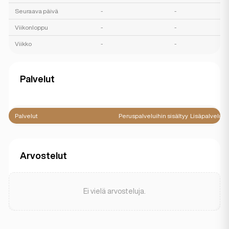
Seuraava päivä
-
-
Viikonloppu
-
-
Viikko
-
-
Palvelut
Palvelut
Peruspalveluihin sisältyy
Lisäpalvelut
Arvostelut
Ei vielä arvosteluja.