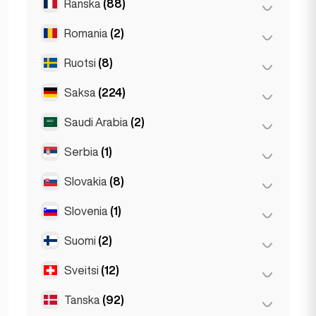
Ranska
(88)
Doha
(1)
Varsova
(55)
Romania
(2)
Lyon
(7)
Wrocław
(2)
Marseille
(2)
Ruotsi
(8)
Bukarest
(2)
Monaco
(1)
Saksa
(224)
Tukholma
(8)
Nizza
(5)
Saudi Arabia
(2)
Berliini
(35)
Pariisi
(69)
Dortmund
(4)
Serbia
(1)
Riyadh
(2)
Toulouse
(4)
Düsseldorf
(22)
Slovakia
(8)
Belgrad
(1)
Frankfurt
(44)
Slovenia
(1)
Bratislava
(8)
Hampuri
(41)
Suomi
(2)
Ljubljana
(1)
Koln
(35)
Sveitsi
(12)
Helsinki
(2)
Köln
(11)
Leipzig
(2)
Tanska
(92)
Basel
(2)