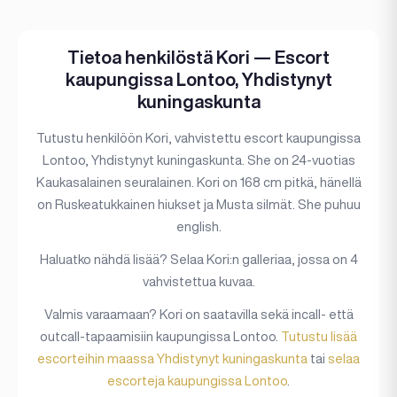
Tietoa henkilöstä Kori — Escort
kaupungissa Lontoo, Yhdistynyt
kuningaskunta
Tutustu henkilöön Kori, vahvistettu escort kaupungissa
Lontoo, Yhdistynyt kuningaskunta. She on 24-vuotias
Kaukasalainen seuralainen. Kori on 168 cm pitkä, hänellä
on Ruskeatukkainen hiukset ja Musta silmät. She puhuu
english.
Haluatko nähdä lisää? Selaa Kori:n galleriaa, jossa on 4
vahvistettua kuvaa.
Valmis varaamaan? Kori on saatavilla sekä incall- että
outcall-tapaamisiin kaupungissa Lontoo.
Tutustu lisää
escorteihin maassa Yhdistynyt kuningaskunta
tai
selaa
escorteja kaupungissa Lontoo
.