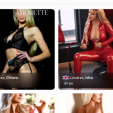
Chiara
Isha
es,
Londres,
27 yo