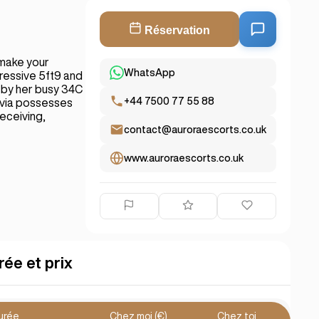
Réservation
 make your
WhatsApp
pressive 5ft9 and
d by her busy 34C
+44 7500 77 55 88
lvia possesses
receiving,
contact@auroraescorts.co.uk
www.auroraescorts.co.uk
rée et prix
urée
Chez moi (€)
Chez toi