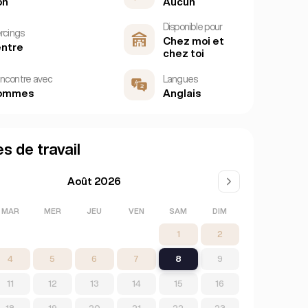
on
Aucun
Disponible pour
ercings
Chez moi et
ntre
chez toi
ncontre avec
Langues
ommes
Anglais
s de travail
Août 2026
MAR
MER
JEU
VEN
SAM
DIM
1
2
4
5
6
7
8
9
11
12
13
14
15
16