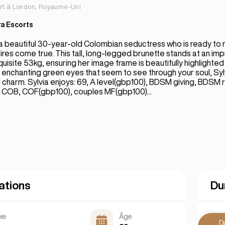
rt à London, Royaume-Uni
a Escorts
 a beautiful 30-year-old Colombian seductress who is ready to
es come true. This tall, long-legged brunette stands at an im
uisite 53kg, ensuring her image frame is beautifully highlighte
h enchanting green eyes that seem to see through your soul, Sy
le charm. Sylvia enjoys: 69, A level(gbp100), BDSM giving, BDSM 
 COB, COF(gbp100), couples MF(gbp100)...
ations
Du
xe
Âge
D