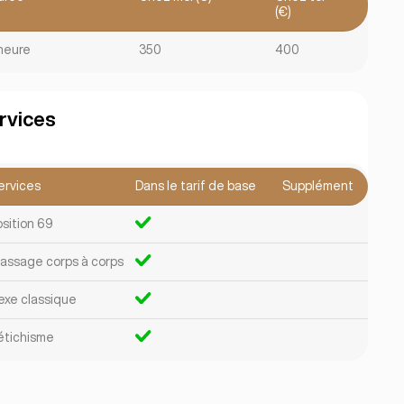
(€)
 heure
350
400
rvices
ervices
Dans le tarif de base
Supplément
osition 69
assage corps à corps
exe classique
étichisme