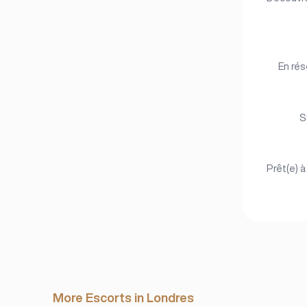
En rés
S
Prêt(e) à
More Escorts in Londres