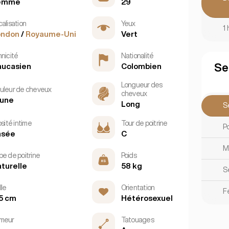
emme
29
alisation
Yeux
1
ondon
/
Royaume-Uni
Vert
hnicité
Nationalité
Se
aucasien
Colombien
Longueur des
uleur de cheveux
cheveux
rune
Long
S
osité intime
Tour de poitrine
P
asée
C
M
pe de poitrine
Poids
turelle
58 kg
S
lle
Orientation
F
5 cm
Hétérosexuel
meur
Tatouages