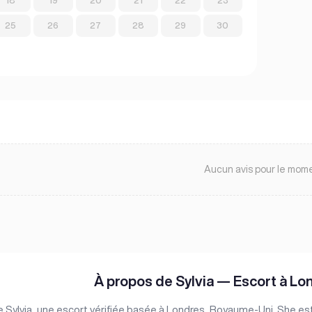
18
19
20
21
22
23
25
26
27
28
29
30
Aucun avis pour le mom
À propos de Sylvia — Escort à L
 Sylvia, une escort vérifiée basée à Londres, Royaume-Uni. She es