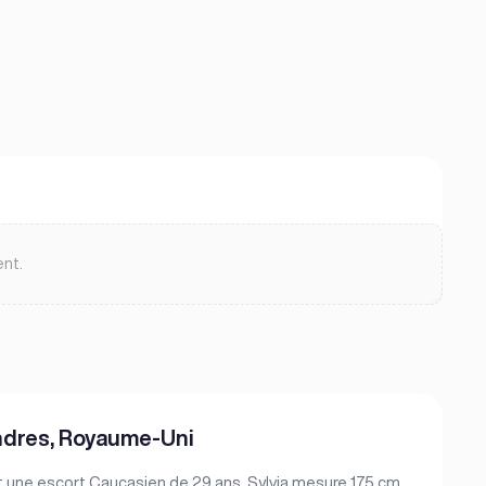
ent.
ondres, Royaume-Uni
t une escort Caucasien de 29 ans. Sylvia mesure 175 cm,