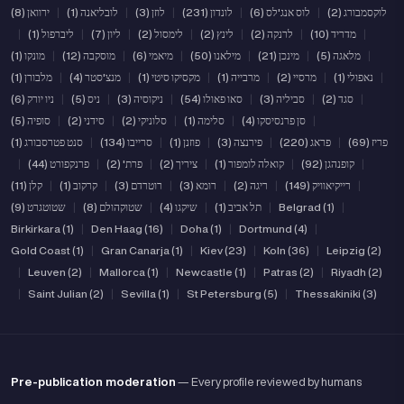
לוקסמבורג (2)
|
לוס אנג'לס (6)
|
לונדון (231)
|
לוזן (3)
|
לובליאנה (1)
|
ירוואן (8)
|
מדריד (10)
|
לרנקה (2)
|
לינץ (2)
|
לימסול (2)
|
ליון (7)
|
ליברפול (1)
|
|
מלאגה (5)
|
מינכן (21)
|
מילאנו (50)
|
מיאמי (6)
|
מוסקבה (12)
|
מונקו (1)
|
נאפולי (1)
|
מרסיי (2)
|
מרבייה (1)
|
מקסיקו סיטי (1)
|
מנצ'סטר (4)
|
מלבורן (1)
|
סגד (2)
|
סביליה (3)
|
סאו פאולו (54)
|
ניקוסיה (3)
|
ניס (5)
|
ניו יורק (6)
|
סן פרנסיסקו (4)
|
סלימה (1)
|
סלוניקי (2)
|
סידני (2)
|
סופיה (5)
פריז (69)
|
פראג (220)
|
פירנצה (3)
|
פוזנן (1)
|
סרייבו (134)
|
סנט פטרסבורג (1)
|
קופנהגן (92)
|
קואלה לומפור (1)
|
ציריך (2)
|
פרת' (2)
|
פרנקפורט (44)
|
|
רייקיאוויק (149)
|
ריגה (2)
|
רומא (3)
|
רוטרדם (3)
|
קרקוב (1)
|
קלן (11)
|
Belgrad (1)
|
תל אביב (1)
|
שיקגו (4)
|
שטוקהולם (8)
|
שטוטגרט (9)
Birkirkara (1)
|
Den Haag (16)
|
Doha (1)
|
Dortmund (4)
|
Gold Coast (1)
|
Gran Canarja (1)
|
Kiev (23)
|
Koln (36)
|
Leipzig (2)
|
Leuven (2)
|
Mallorca (1)
|
Newcastle (1)
|
Patras (2)
|
Riyadh (2)
|
Saint Julian (2)
|
Sevilla (1)
|
St Petersburg (5)
|
Thessakiniki (3)
Pre-publication moderation
— Every profile reviewed by humans