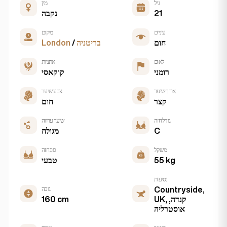
גיל
מין
21
נקבה
עיניים
מיקום
חום
בריטניה
/
London
לאום
אתניות
רומני
קוקאסי
אורך שיער
צבע שיער
קצר
חום
גודל חזה
שיער ערווה
C
מגולח
משקל
סוג חזה
55 kg
טבעי
נסיעות
Countryside,
גובה
UK, קנדה,
160 cm
אוסטרליה