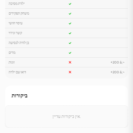
ילדת מסיבה
משחק תפקידים
עיסוי חושי
קשר וגירוי
בן לוויה לנסיעה
מדים
+200 â‚¬
זוגות
+200 â‚¬
דואו עם ילדה
ביקורות
אין ביקורות עדיין.