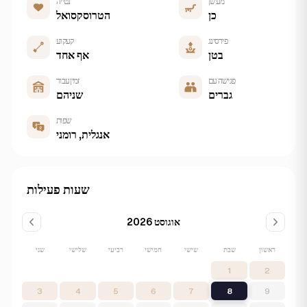
מעשן
נטייה
כן
הטרוסקסואל
פירסינג
קעקוע
בטן
אף אחד
פגישה עם
זמין עבור
גברים
שניהם
שפות
אנגלית, רומני
שעות פעילות
אוגוסט 2026
ראשון
שבת
שישי
חמישי
רביעי
שלישי
שני
1
2
3
4
5
6
7
8
9