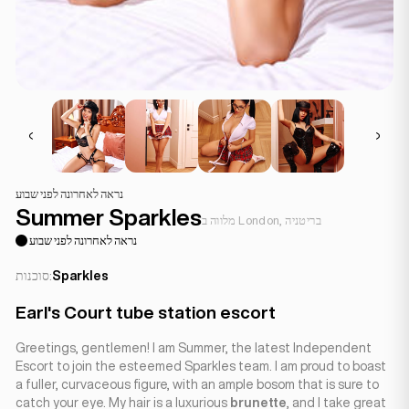
נראה לאחרונה לפני שבוע
Summer Sparkles
מלווה ב London, בריטניה
נראה לאחרונה לפני שבוע
Sparkles
סוכנות:
Earl's Court tube station escort
Greetings, gentlemen! I am Summer, the latest Independent
Escort to join the esteemed Sparkles team. I am proud to boast
a fuller, curvaceous figure, with an ample bosom that is sure to
catch your eye. My hair is a luxurious
brunette
, and I take great