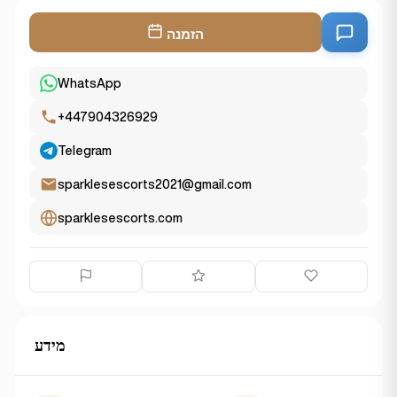
הזמנה
WhatsApp
+447904326929
Telegram
sparklesescorts2021@gmail.com
sparklesescorts.com
מידע