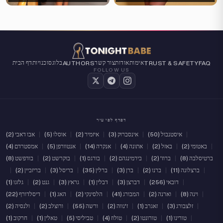
אימות
אודות
צור קשר
בלוג
סוכנויות
דף הבית
AUTHORS
TRUST & SAFETY
FAQ
FOLLOW US
דפדף לפי עיר
|
איסטנבול (50)
|
אינסברוק (3)
|
איזמיר (2)
|
אוסלו (5)
|
אבו דאבי (2)
|
באטומי (2)
|
באזל (2)
|
אתונה (4)
|
אנקרה (14)
|
אנטוורפן (5)
|
אמסטרדם (4)
ברטיסלבה (8)
|
ברוז' (2)
|
בירמינגהם (2)
|
בורגס (1)
|
בוקרשט (2)
|
בודפשט (8)
|
ברצלונה (11)
|
ברנו (2)
|
ברן (3)
|
ברלין (35)
|
בריסל (3)
|
בריזביין (2)
|
|
דובאי (256)
|
דברצן (3)
|
דבלין (1)
|
גראץ (3)
|
גנט (2)
|
גלזגו (1)
|
וינה (8)
|
וארנה (2)
|
המבורג (41)
|
הלסינקי (2)
|
האג (1)
|
דיסלדורף (22)
|
זלצבורג (3)
|
זאגרב (1)
|
ז'נווה (2)
|
ורשה (55)
|
ורוצלב (2)
|
ולנסיה (2)
|
טורינו (1)
|
טורונטו (2)
|
טולוז (4)
|
טביליסי (5)
|
טאלין (1)
|
חרקוב (1)