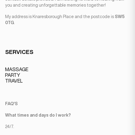
you and creating unforgettable memories together!
My address is Knaresborough Place and the postcode is
SW5
0TG
.
SERVICES
MASSAGE
PARTY
TRAVEL
FAQ'S
What times and days do I work?
24/7.