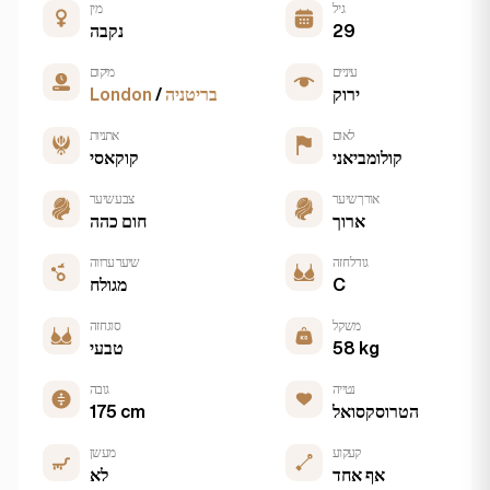
גיל
מין
29
נקבה
עיניים
מיקום
ירוק
בריטניה
/
London
לאום
אתניות
קולומביאני
קוקאסי
אורך שיער
צבע שיער
ארוך
חום כהה
גודל חזה
שיער ערווה
C
מגולח
משקל
סוג חזה
58 kg
טבעי
נטייה
גובה
הטרוסקסואל
175 cm
קעקוע
מעשן
אף אחד
לא