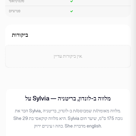
סקס קלאסי
פטישיזם
ביקורות
אין ביקורות עדיין.
על Sylvia — מלווה ב-לונדון, בריטניה
הכר את Sylvia, מלווה מאומת/ת שמבוסס/ת ב-לונדון, בריטניה.
She היא מלווה קוקאסי בת 29. Sylvia גובה 175 ס"מ, שיער חום
כהה ו עיניים ירוק. She מדברת english.