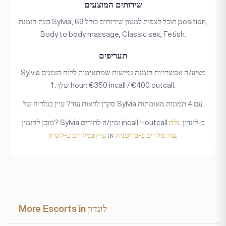
שירותים המוצעים
בעת הזמנת Sylvia, תוכל לצפות למגוון שירותים כולל 69 position,
Body to body massage, Classic sex, Fetish.
תעריפים
Sylvia מציע/ה אפשרויות הזמנה גמישות שמתאימות ללוח הזמנים
שלך. 1 hour: €350 incall / €400 outcall.
סקרן לראות עוד? עיין בגלריה של Sylvia עם 4 תמונות מאומתות.
מוכן להזמין? Sylvia זמין/ה לתורים incall ו-outcall ב-לונדון.
גלה
.
עוד מלווים ב-בריטניה
או
עיין במלווים ב-לונדון
More Escorts in לונדון