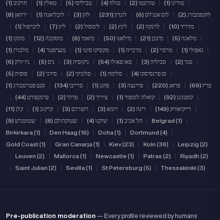
|
טורינו (1)
|
טורונטו (2)
|
טולוז (4)
|
טביליסי (5)
|
טאלין (1)
|
חרקוב (1)
לוקסמבורג (2)
|
לוס אנג'לס (6)
|
לונדון (231)
|
לוזן (3)
|
לובליאנה (1)
|
ירוואן (8)
|
מדריד (10)
|
לרנקה (2)
|
לינץ (2)
|
לימסול (2)
|
ליון (7)
|
ליברפול (1)
|
|
מלאגה (5)
|
מינכן (21)
|
מילאנו (50)
|
מיאמי (6)
|
מוסקבה (12)
|
מונקו (1)
|
נאפולי (1)
|
מרסיי (2)
|
מרבייה (1)
|
מקסיקו סיטי (1)
|
מנצ'סטר (4)
|
מלבורן (1)
|
סגד (2)
|
סביליה (3)
|
סאו פאולו (54)
|
ניקוסיה (3)
|
ניס (5)
|
ניו יורק (6)
|
סן פרנסיסקו (4)
|
סלימה (1)
|
סלוניקי (2)
|
סידני (2)
|
סופיה (5)
פריז (69)
|
פראג (220)
|
פירנצה (3)
|
פוזנן (1)
|
סרייבו (134)
|
סנט פטרסבורג (1)
|
קופנהגן (92)
|
קואלה לומפור (1)
|
ציריך (2)
|
פרת' (2)
|
פרנקפורט (44)
|
|
רייקיאוויק (149)
|
ריגה (2)
|
רומא (3)
|
רוטרדם (3)
|
קרקוב (1)
|
קלן (11)
|
Belgrad (1)
|
תל אביב (1)
|
שיקגו (4)
|
שטוקהולם (8)
|
שטוטגרט (9)
Birkirkara (1)
|
Den Haag (16)
|
Doha (1)
|
Dortmund (4)
|
Gold Coast (1)
|
Gran Canarja (1)
|
Kiev (23)
|
Koln (36)
|
Leipzig (2)
|
Leuven (2)
|
Mallorca (1)
|
Newcastle (1)
|
Patras (2)
|
Riyadh (2)
|
Saint Julian (2)
|
Sevilla (1)
|
St Petersburg (5)
|
Thessakiniki (3)
Pre-publication moderation
— Every profile reviewed by humans