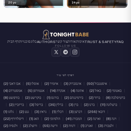
20 yo
24 yo
אימות
אודות
צור קשר
בלוג
סוכנויות
דף הבית
AUTHORS
TRUST & SAFETY
FAQ
FOLLOW US
דפדף לפי עיר
|
איסטנבול (50)
|
אינסברוק (3)
|
איזמיר (2)
|
אוסלו (5)
|
אבו דאבי (2)
|
באטומי (2)
|
באזל (2)
|
אתונה (4)
|
אנקרה (14)
|
אנטוורפן (5)
|
אמסטרדם (4)
ברטיסלבה (8)
|
ברוז' (2)
|
בירמינגהם (2)
|
בורגס (1)
|
בוקרשט (2)
|
בודפשט (8)
|
ברצלונה (11)
|
ברנו (2)
|
ברן (3)
|
ברלין (35)
|
בריסל (3)
|
בריזביין (2)
|
|
דובאי (256)
|
דברצן (3)
|
דבלין (1)
|
גראץ (3)
|
גנט (2)
|
גלזגו (1)
|
וינה (8)
|
וארנה (2)
|
המבורג (41)
|
הלסינקי (2)
|
האג (1)
|
דיסלדורף (22)
|
זלצבורג (3)
|
זאגרב (1)
|
ז'נווה (2)
|
ורשה (55)
|
ורוצלב (2)
|
ולנסיה (2)