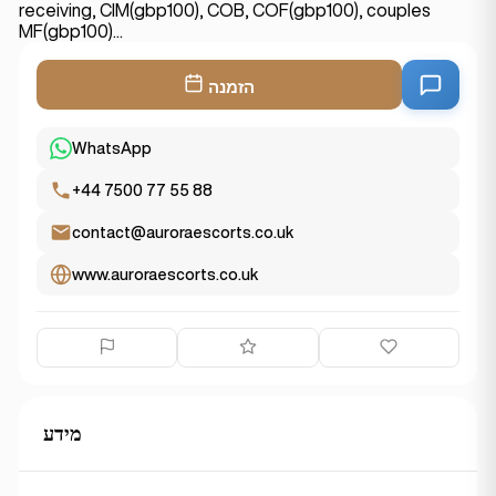
receiving, CIM(gbp100), COB, COF(gbp100), couples
MF(gbp100)...
הזמנה
WhatsApp
+44 7500 77 55 88
contact@auroraescorts.co.uk
www.auroraescorts.co.uk
מידע