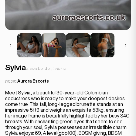
Sylvia
מלווה ב London, בריטניה
Aurora Escorts
סוכנות:
Meet Sylvia, a beautiful 30-year-old Colombian
seductress who is ready to make your deepest desires
come true. This tall, long-legged brunette stands at an
impressive 5ft9 and weighs an exquisite 53kg, ensuring
her image frame is beautifully highlighted by her busy 34C
breasts. With enchanting green eyes that seem to see
through your soul, Sylvia possesses an irresistible charm.
Sylvia enjoys: 69, A level(gbp100), BDSM giving, BDSM