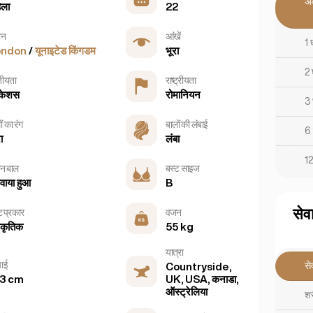
अ
िला
22
ान
आंखें
1 
ondon
/
यूनाइटेड किंगडम
भूरा
2 
तीयता
राष्ट्रीयता
केशस
रोमानियन
3 
ं का रंग
बालों की लंबाई
6 
ा
लंबा
12
न बाल
बस्ट साइज
डवाया हुआ
B
सेवा
ट प्रकार
वजन
ाकृतिक
55 kg
यात्रा
ाई
सेव
Countryside,
3 cm
UK, USA, कनाडा,
ऑस्ट्रेलिया
शर