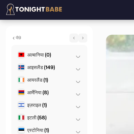
Amira Sparkles - में एस्कॉर्ट London, यूनाइटेड 
पीछे
अल्बानिया
(0)
आइसलैंड
(149)
तिराना
(0)
आयरलैंड
(1)
रेक्याविक
(149)
आर्मेनिया
(8)
डबलिन
(1)
इज़राइल
(1)
येरेवान
(8)
इटली
(58)
तेल अवीव
(1)
एस्टोनिया
(1)
ट्यूरिन
(1)