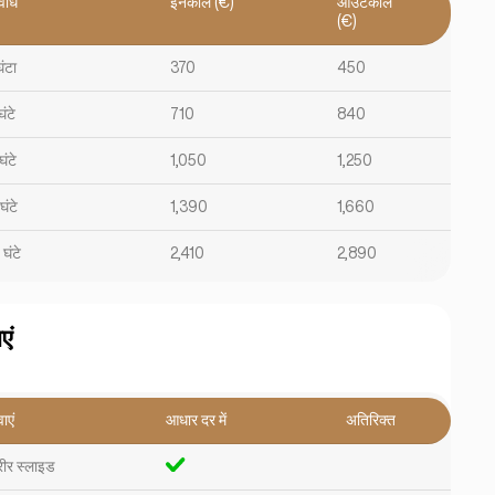
वधि
इनकॉल (€)
आउटकॉल
(€)
घंटा
370
450
घंटे
710
840
घंटे
1,050
1,250
घंटे
1,390
1,660
 घंटे
2,410
2,890
एं
ाएं
आधार दर में
अतिरिक्त
ीर स्लाइड