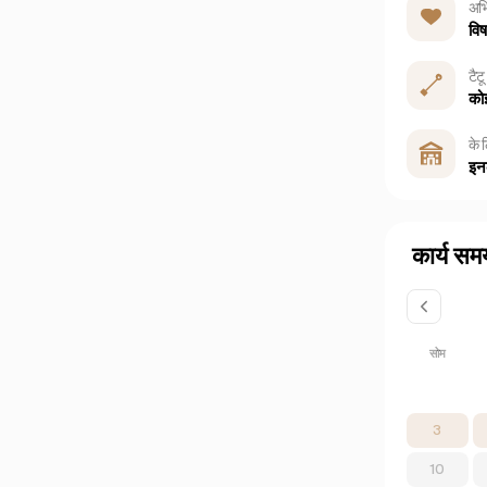
अभि
वि
टैटू
कोई
के 
इन
कार्य सम
सोम
3
10