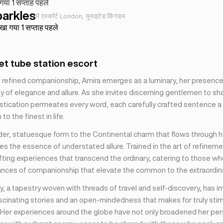
गया 1 सप्ताह पहले
parkles
में एस्कॉर्ट London, यूनाइटेड किंगडम
खा गया 1 सप्ताह पहले
t tube station escort
of refined companionship, Amira emerges as a luminary, her presenc
 of elegance and allure. As she invites discerning gentlemen to sha
istication permeates every word, each carefully crafted sentence a 
to the finest in life.
der, statuesque form to the Continental charm that flows through h
s the essence of understated allure. Trained in the art of refineme
afting experiences that transcend the ordinary, catering to those w
ances of companionship that elevate the common to the extraordina
y, a tapestry woven with threads of travel and self-discovery, has 
ascinating stories and an open-mindedness that makes for truly stim
 Her experiences around the globe have not only broadened her per