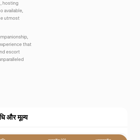
s, hosting
o available,
the utmost
companionship,
 experience that
end escort
unparalleled
ि और मूल्य