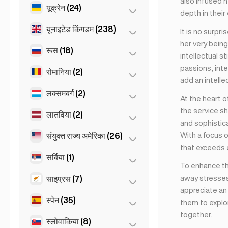
also infused h
Birkirkara
(1)
यूक्रेन
(24)
मेक्सिको सिटी
(1)
depth in their
Saint Julian
(2)
यूनाइटेड किंगडम
(238)
खारकीव
(1)
It is no surpr
her very being
Kiev
(23)
रूस
(18)
बर्मिंघम
(2)
intellectual s
passions, inte
मैनचेस्टर
(4)
रोमानिया
(2)
मॉस्को
(12)
add an intelle
लंदन
(229)
सेंट पीटर्सबर्ग
(1)
लक्समबर्ग
(2)
बुखारेस्ट
(2)
At the heart o
लिवरपूल
(1)
St Petersburg
(5)
the service sh
लातविया
(2)
लक्ज़मबर्ग
(2)
and sophistica
Glasgow
(1)
With a focus 
संयुक्त राज्य अमेरिका
(26)
रीगा
(2)
Newcastle
(1)
that exceeds 
सर्बिया
(1)
न्यूयॉर्क
(6)
To enhance th
मियामी
(6)
away stresses
साइप्रस
(7)
Belgrad
(1)
appreciate an 
लॉस एंजेलिस
(6)
स्पेन
(35)
निकोसिया
(3)
them to explor
शिकागो
(4)
together.
लार्नाका
(2)
स्लोवाकिया
(8)
बार्सिलोना
(11)