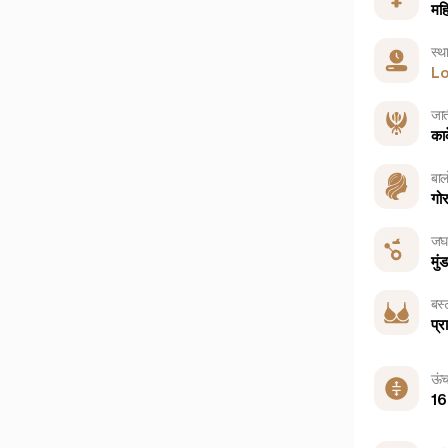
मह
स्थ
L
जा
का
बालो
गोर
जघ
मुं
बस्
प्र
ऊंच
16