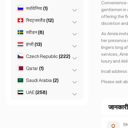
सैन फ्रांसिस्को
(4)
Convenience a
लिमासोल
(2)
मार्बेला
(1)
स्लोवेनिया
(1)
ब्रातिस्लावा
(8)
gentlemen in a
offering the f
मालागा
(5)
स्विट्जरलैंड
(12)
ल्युब्लाना
(1)
discretion and
मैड्रिड
(10)
स्वीडन
(8)
जिनेवा
(2)
As Amira invi
वेलेंसिया
(2)
her presence i
ज़्यूरिख
(2)
हंगरी
(13)
स्टॉकहोम
(8)
lingers long a
सेविले
(3)
बर्न
(3)
services, Ami
Czech Republic
(222)
डेब्रेसेन
(3)
Gran Canarja
(1)
luxury and del
बेसल
(2)
Mallorca
(1)
बुडापेस्ट
(8)
Qatar
(1)
प्राग
(220)
Incall addres
लुसाने
(3)
Sevilla
(1)
सेगेड
(2)
ब्रनो
(2)
Saudi Arabia
(2)
Doha
(1)
Please ask ab
UAE
(258)
Riyadh
(2)
अबू धाबी
(2)
जानकारी
दुबई
(256)
लिं