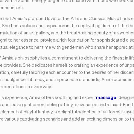
er with a vibrant energy, eager to be shared with those who seek an 
 encounters.
ise that Amira’s profound love for the Arts and Classical Music finds 
. She finds solace and inspiration in the captivating drama of the th
timulation of an art gallery, and the breathtaking beauty of a symph
gral to her essence, provide a rich foundation for sophisticated dis
ctual elegance to her time with gentlemen who share her appreciatio
f Amira’s philosophy lies a commitment to delivering the finest in lif
e provides. She dedicates herself to crafting an experience of unpar
tion, carefully tailoring each encounter to the desires of her discern
on indulgence, intimacy, and impeccable standards, Amira promises
expectations in every way.
is experience, Amira offers soothing and expert
massage
, design
 and leave gentlemen feeling utterly rejuvenated and relaxed. For 
element of playful fantasy, a delightful selection of uniforms is avai
e various captivating scenarios and add an exciting dimension to th