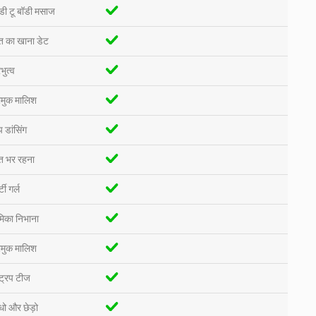
डी टू बॉडी मसाज
त का खाना डेट
भुत्व
मुक मालिश
प डांसिंग
त भर रहना
्टी गर्ल
मिका निभाना
मुक मालिश
ट्रिप टीज
ंधो और छेड़ो