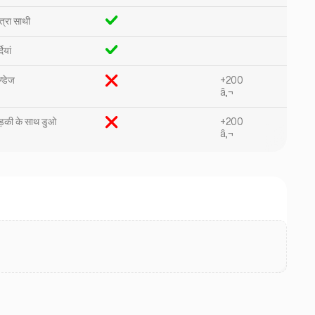
त्रा साथी
दियां
न्डेज
+200
â‚¬
़की के साथ डुओ
+200
â‚¬