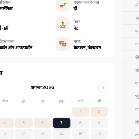
विन्यास
धूम्रपान करने वाला
बॉ
षमलैंगिक
हाँ
रा
छेदन
 नहीं
पेट
प्र
लिए उपलब्ध
भाषाएं
का
कॉल और आउटकॉल
कैटलन, मोल्दावन
लै
रा
य
पार
अगस्त 2026
भू
मंगल
बुध
गुरु
शुक्र
शनि
रवि
का
1
2
स्
4
5
6
7
8
9
11
12
13
14
15
16
बा