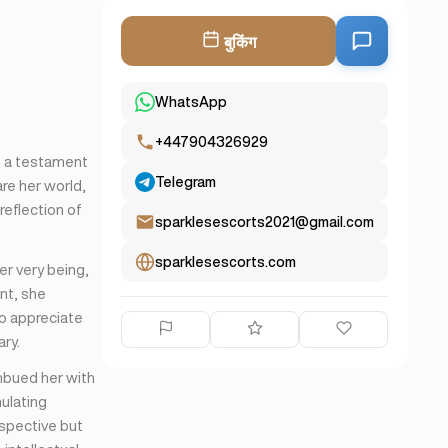
बुकिंग
WhatsApp
+447904326929
e a testament
Telegram
re her world,
reflection of
sparklesescorts2021@gmail.com
sparklesescorts.com
er very being,
nt, she
ho appreciate
ry.
imbued her with
ulating
spective but