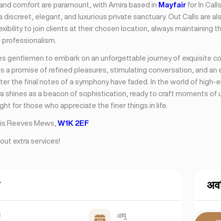
nd comfort are paramount, with Amira based in
Mayfair
for In Call
 discreet, elegant, and luxurious private sanctuary. Out Calls are als
lexibility to join clients at their chosen location, always maintaining 
 professionalism.
tes gentlemen to embark on an unforgettable journey of exquisite 
s a promise of refined pleasures, stimulating conversation, and an
fter the final notes of a symphony have faded. In the world of high-
ra shines as a beacon of sophistication, ready to craft moments of 
ight for those who appreciate the finer things in life.
s is Reeves Mews,
W1K 2EF
out extra services!
अवध
ग
आयु