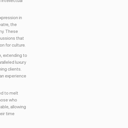
intellectual
expression in
eatre, the
ony. These
cussions that
n for culture.
e, extending to
alleled luxury
ing clients.
 an experience
ed to melt
those who
lable, allowing
eir time