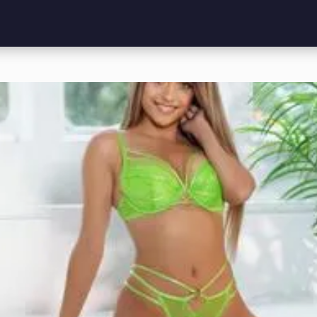
किंगडम