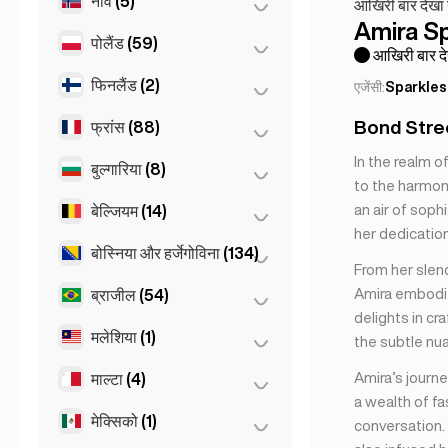
नॉर्वे
(5)
एम्स्टर्डम
(4)
आखिरी बार देखा 
स्टुटगार्ट
(9)
Amira S
इस्तांबुल
(50)
रॉटरडैम
(3)
पोलैंड
(59)
ओस्लो
(5)
हैम्बर्ग
(41)
आखिरी बार दे
हेग
(1)
Dortmund
(4)
फिनलैंड
(2)
क्राकोव
(1)
एजेंसी:
Sparkles
Den Haag
(16)
Koln
(36)
पोज़नान
(1)
Bond Stree
फ्रांस
(88)
हेलसिंकी
(2)
Leipzig
(2)
वारसॉ
(55)
In the realm 
बुल्गारिया
(8)
तूलूज़
(4)
to the harmony
व्रोत्स्लाव
(2)
नीस
(5)
an air of soph
बेल्जियम
(14)
बुर्गास
(1)
her dedication 
पेरिस
(69)
वर्ना
(2)
बोस्निया और हर्जेगोविना
(134)
एंटवर्प
(5)
From her slen
मार्सेय
(2)
सोफ़िया
(5)
गेंट
(2)
Amira embodie
ब्राजील
(54)
सराजेवो
(134)
मोनाको
(1)
delights in cr
ब्रसेल्स
(3)
मलेशिया
(1)
साओ पाउलो
(54)
the subtle nu
ल्यों
(7)
Bruges
(2)
Amira’s journe
माल्टा
(4)
कुआलालम्पुर
(1)
Leuven
(2)
a wealth of f
मेक्सिको
(1)
स्लीमा
(1)
conversation.