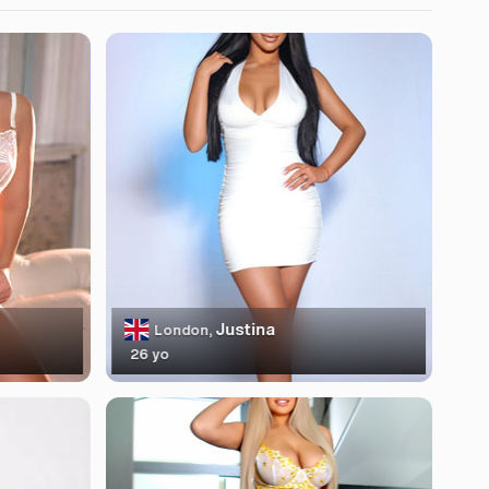
Justina
London,
26 yo