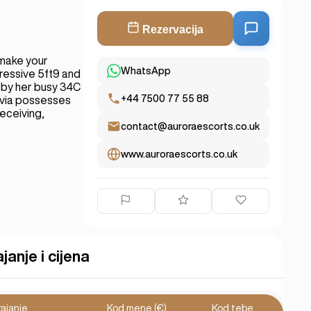
Rezervacija
 make your
WhatsApp
pressive 5ft9 and
d by her busy 34C
+44 7500 77 55 88
lvia possesses
receiving,
contact@auroraescorts.co.uk
www.auroraescorts.co.uk
janje i cijena
rajanje
Kod mene (€)
Kod tebe