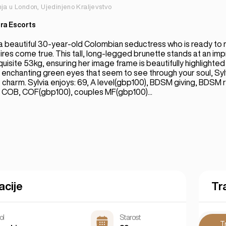
nja u London, Ujedinjeno Kraljevstvo
ra Escorts
 a beautiful 30-year-old Colombian seductress who is ready to
es come true. This tall, long-legged brunette stands at an im
uisite 53kg, ensuring her image frame is beautifully highlighte
h enchanting green eyes that seem to see through your soul, Sy
le charm. Sylvia enjoys: 69, A level(gbp100), BDSM giving, BDSM 
 COB, COF(gbp100), couples MF(gbp100)...
acije
Tra
ol
Starost
T