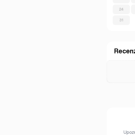
London
(231)
24
Manchester
(4)
31
Newcastle
(1)
Recenz
Upozn