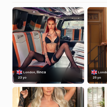
Ilinca
London,
Lond
23 yo
25 yo