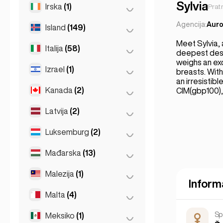
Solun
(2)
Tbilisi
(5)
Sylvia
Irska
(1)
Zagreb
(1)
Prat
Pariz
(69)
Thessakiniki
(3)
Agencija:
Auro
Island
(149)
Dublin
(1)
Toulouse
(4)
Meet Sylvia,
Italija
(58)
Reykjavik
(149)
deepest desir
weighs an exq
Izrael
(1)
Firenca
(3)
breasts. Wit
an irresistib
Milano
(50)
Kanada
(2)
Tel Aviv
(1)
CIM(gbp100),
Napoli
(0)
Latvija
(2)
Toronto
(2)
Napulj
(1)
Luksemburg
(2)
Riga
(2)
Rim
(3)
Mađarska
(13)
Luxembourg
(2)
Torino
(1)
Malezija
(1)
Budimpešta
(8)
Inform
Debrecen
(3)
Malta
(4)
Kuala Lumpur
(1)
Segedin
(2)
Sp
Meksiko
(1)
Birkirkara
(1)