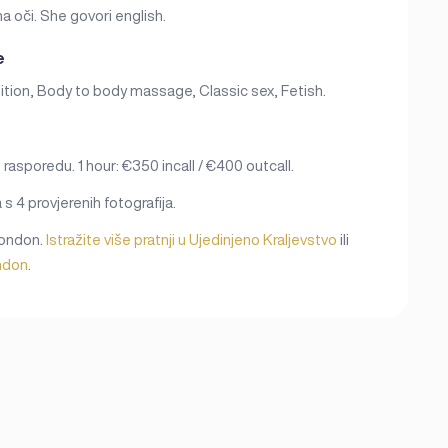
a oči. She govori english.
e
sition, Body to body massage, Classic sex, Fetish.
rasporedu. 1 hour: €350 incall / €400 outcall.
 s 4 provjerenih fotografija.
 London.
Istražite više pratnji u Ujedinjeno Kraljevstvo
ili
ondon
.