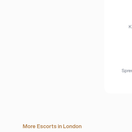
K
Sprem
More Escorts in London