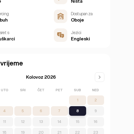
e
Ništa
ercing
Dostupan za
rbuh
Oboje
sret s
Jezici
škarci
Engleski
vrijeme
Kolovoz 2026
UTO
SRI
ČET
PET
SUB
NED
1
2
4
5
6
7
8
9
11
12
13
14
15
16
18
19
20
21
22
23