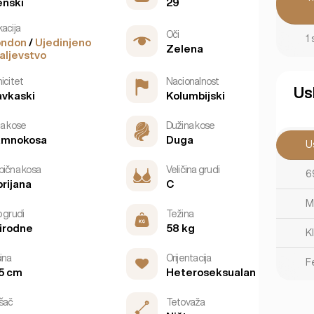
nski
29
kacija
Oči
1 
ondon
/
Ujedinjeno
Zelena
aljevstvo
icitet
Nacionalnost
Us
vkaski
Kolumbijski
ja kose
Dužina kose
amnokosa
Duga
U
bična kosa
Veličina grudi
6
rijana
C
Ma
p grudi
Težina
irodne
58 kg
K
ina
Orijentacija
F
5 cm
Heteroseksualan
šač
Tetovaža