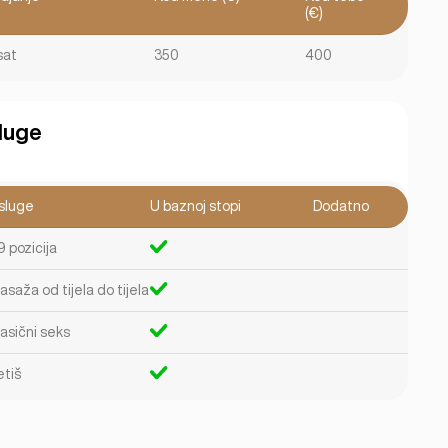
(€)
sat
350
400
luge
sluge
U baznoj stopi
Dodatno
9 pozicija
saža od tijela do tijela
lasični seks
etiš