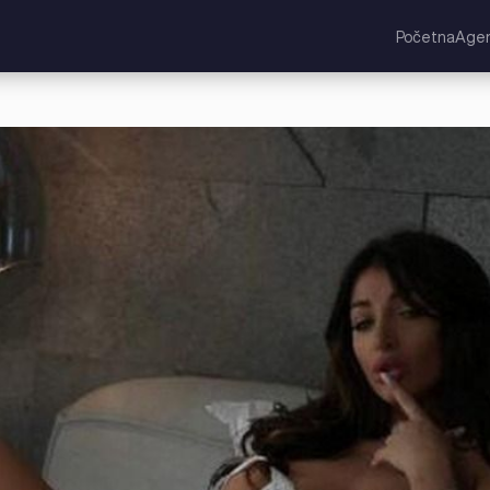
Početna
Agen
jevstvo