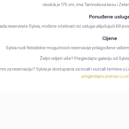
visok/a je 175 cm, ima Tamnokosa kosu i Zelen
Ponuđene uslug
ada rezervirate Sylvia, možete očekivati niz usluga uključujući 69 po
Cijene
Sylvia nudi fleksibilne mogućnosti rezervacije prilagođene vašem 
Željni vidjeti više? Pregledajte galeriju od Sylvia
ni za rezervaciju? Sylvia je dostupan/a za incall i outcall termine u
pregledajte pratnje u L