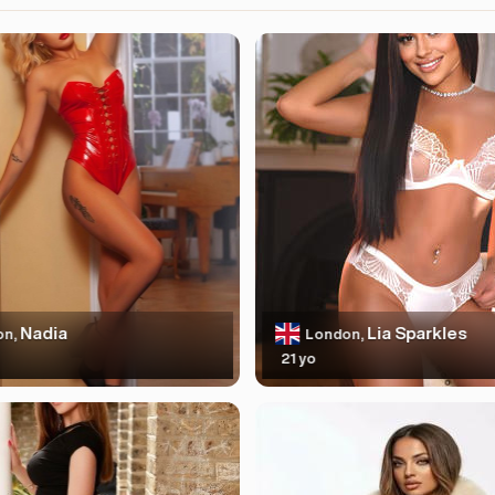
Nadia
Lia Sparkles
on,
London,
21 yo