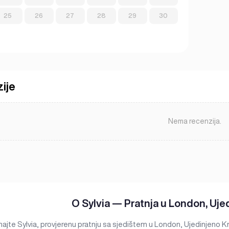
25
26
27
28
29
30
ije
Nema recenzija.
O Sylvia — Pratnja u London, Uje
ajte Sylvia, provjerenu pratnju sa sjedištem u London, Ujedinjeno Kra