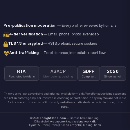
Pre-publication moderation
— Every profile reviewed by humans
4-tier verification
— Email · phone · photo · live video
TLS 1.3 encrypted
— HSTS preload, secure cookies
Anti-trafficking
— Zero tolerance, immediate report flow
RTA
ASACP
GDPR
2026
Restricted to Adults
Membership pending
Compliant
Since launch
This website is an advertising and informational platform only. We offer advertising space and
are not an escort agency, nor involved in escorting or prostitution in any way. We are not liable
for the content or conduct of third-party websites or individuals contactable through this
portal.
© 2026
TonightBabe.com
— Semua hak dilindungi.
Dibuat oleh
webnetwork.cz
/
webnetwork.dk
Syarat & Privasi
Privasi
Trust & Safety
18+
Hubungi Kami