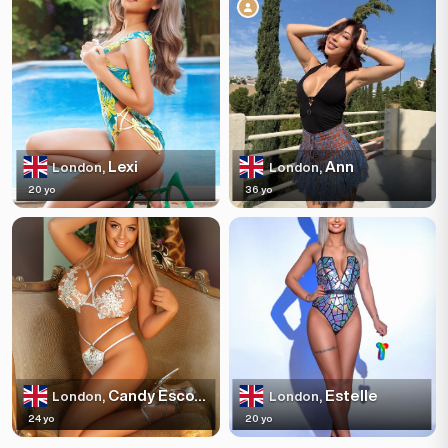
Lexi
Ann
London,
London,
20 yo
36 yo
Candy Escortss
Estelle
London,
London,
24 yo
20 yo