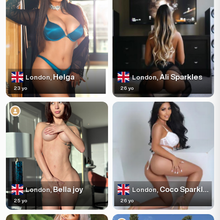
Helga
Ali Sparkles
London,
London,
23 yo
26 yo
Bella joy
Coco Sparkles
London,
London,
25 yo
26 yo