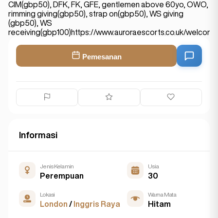
CIM(gbp50), DFK, FK, GFE, gentlemen above 60yo, OWO,
rimming giving(gbp50), strap on(gbp50), WS giving
(gbp50), WS
receiving(gbp100)https://www.auroraescorts.co.uk/welco
Pemesanan
Informasi
Jenis Kelamin
Usia
Perempuan
30
Lokasi
Warna Mata
London
/
Inggris Raya
Hitam