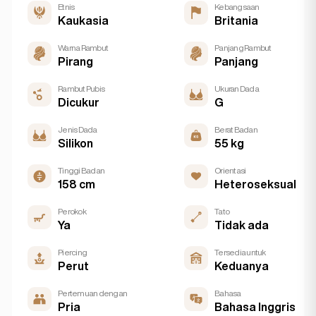
Etnis
Kebangsaan
Kaukasia
Britania
Warna Rambut
Panjang Rambut
Pirang
Panjang
Rambut Pubis
Ukuran Dada
Dicukur
G
Jenis Dada
Berat Badan
Silikon
55 kg
Tinggi Badan
Orientasi
158 cm
Heteroseksual
Perokok
Tato
Ya
Tidak ada
Piercing
Tersedia untuk
Perut
Keduanya
Pertemuan dengan
Bahasa
Pria
Bahasa Inggris