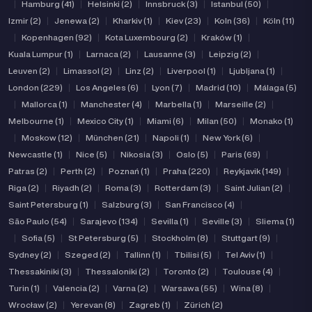
|
Hamburg (41)
|
Helsinki (2)
|
Innsbruck (3)
|
Istanbul (50)
|
Izmir (2)
|
Jenewa (2)
|
Kharkiv (1)
|
Kiev (23)
|
Koln (36)
|
Köln (11)
|
Kopenhagen (92)
|
Kota Luxembourg (2)
|
Kraków (1)
|
Kuala Lumpur (1)
|
Larnaca (2)
|
Lausanne (3)
|
Leipzig (2)
|
Leuven (2)
|
Limassol (2)
|
Linz (2)
|
Liverpool (1)
|
Ljubljana (1)
|
London (229)
|
Los Angeles (6)
|
Lyon (7)
|
Madrid (10)
|
Málaga (5)
|
Mallorca (1)
|
Manchester (4)
|
Marbella (1)
|
Marseille (2)
|
Melbourne (1)
|
Mexico City (1)
|
Miami (6)
|
Milan (50)
|
Monako (1)
|
Moskow (12)
|
München (21)
|
Napoli (1)
|
New York (6)
|
Newcastle (1)
|
Nice (5)
|
Nikosia (3)
|
Oslo (5)
|
Paris (69)
|
Patras (2)
|
Perth (2)
|
Poznań (1)
|
Praha (220)
|
Reykjavik (149)
|
Riga (2)
|
Riyadh (2)
|
Roma (3)
|
Rotterdam (3)
|
Saint Julian (2)
|
Saint Petersburg (1)
|
Salzburg (3)
|
San Francisco (4)
|
São Paulo (54)
|
Sarajevo (134)
|
Sevilla (1)
|
Seville (3)
|
Sliema (1)
|
Sofia (5)
|
St Petersburg (5)
|
Stockholm (8)
|
Stuttgart (9)
|
Sydney (2)
|
Szeged (2)
|
Tallinn (1)
|
Tbilisi (5)
|
Tel Aviv (1)
|
Thessakiniki (3)
|
Thessaloniki (2)
|
Toronto (2)
|
Toulouse (4)
|
Turin (1)
|
Valencia (2)
|
Varna (2)
|
Warsawa (55)
|
Wina (8)
|
Wrocław (2)
|
Yerevan (8)
|
Zagreb (1)
|
Zürich (2)