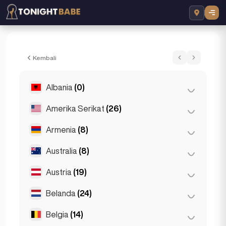
Poppy - Escort di London, Inggris Raya
Kembali
Albania
(0)
Amerika Serikat
(26)
Tirana
(0)
Armenia
(8)
Chicago
(4)
Los Angeles
(6)
Australia
(8)
Yerevan
(8)
Miami
(6)
Austria
(19)
Brisbane
(2)
New York
(6)
Gold Coast
(1)
Belanda
(24)
Graz
(3)
San Francisco
(4)
Melbourne
(1)
Innsbruck
(3)
Belgia
(14)
Amsterdam
(4)