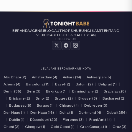
BERANDA
AGENSI
BLOG
AUTHORS
HUBUNGI KAMI
TENTANG
VERIFIKASI
TRUST & SAFETY
FAQ
FOLLOW US
JELAJAHI BERDASARKAN KOTA
Abu Dhabi (2)
|
Amsterdam (4)
|
Ankara (14)
|
Antwerpen (5)
|
Athena (4)
|
Barcelona (11)
|
Basel (2)
|
Batumi (2)
|
Belgrad (1)
|
Berlin (35)
|
Bern (3)
|
Birkirkara (1)
|
Birmingham (2)
|
Bratislava (8)
|
Brisbane (2)
|
Brno (2)
|
Bruges (2)
|
Brussel (3)
|
Bucharest (2)
|
Budapest (8)
|
Burgas (1)
|
Chicago (4)
|
Debrecen (3)
|
Den Haag (1)
|
Den Haag (16)
|
Doha (1)
|
Dortmund (4)
|
Dubai (256)
|
Dublin (1)
|
Düsseldorf (22)
|
Florence (3)
|
Frankfurt (44)
|
Ghent (2)
|
Glasgow (1)
|
Gold Coast (1)
|
Gran Canarja (1)
|
Graz (3)