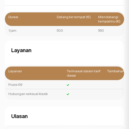
Durasi
Datang ke tempat (€)
Mendatangi
tempatmu (€)
1 jam
500
550
Layanan
Layanan
Termasuk dalam tarif
Tambahan
dasar
Posisi 69
Hubungan seksual klasik
Ulasan