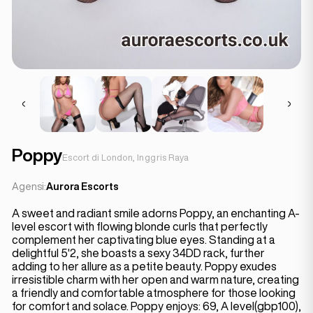
Poppy
Escort di London, Inggris Raya
Agensi:
Aurora Escorts
A sweet and radiant smile adorns Poppy, an enchanting A-
level escort with flowing blonde curls that perfectly
complement her captivating blue eyes. Standing at a
delightful 5'2, she boasts a sexy 34DD rack, further
adding to her allure as a petite beauty. Poppy exudes
irresistible charm with her open and warm nature, creating
a friendly and comfortable atmosphere for those looking
for comfort and solace. Poppy enjoys: 69, A level(gbp100),