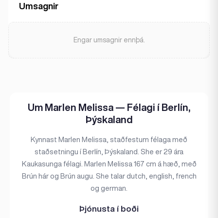
Umsagnir
Engar umsagnir ennþá.
Um Marlen Melissa — Félagi í Berlín,
Þýskaland
Kynnast Marlen Melissa, staðfestum félaga með
staðsetningu í Berlín, Þýskaland. She er 29 ára
Kaukasunga félagi. Marlen Melissa 167 cm á hæð, með
Brún hár og Brún augu. She talar dutch, english, french
og german.
Þjónusta í boði