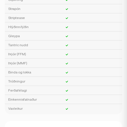
Strapón
Striptease
Hlýðinn/lýðin
Gleypa
Tantric nudd
Þrjóir (FFM)
Þrjóir (MMF)
Binda og lokka
Tróðningur
Ferðafélagi
Einkennisfatnaður
Vaxleikur