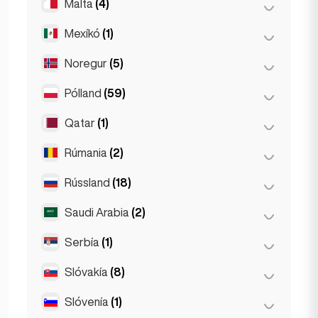
Malta
(4)
Kuala Lumpur
(1)
Mexíkó
(1)
Birkirkara
(1)
Saint Julian
(2)
Noregur
(5)
Mexíkóborg
(1)
Sliema
(1)
Pólland
(59)
Ósló
(5)
Qatar
(1)
Kraków
(1)
Poznań
(1)
Rúmania
(2)
Doha
(1)
Varsjá
(55)
Rússland
(18)
Búkarest
(2)
Wrocław
(2)
Saudi Arabia
(2)
Moskva
(12)
Sankti Pétursborg
(1)
Serbía
(1)
Riyadh
(2)
St Petersburg
(5)
Slóvakía
(8)
Belgrad
(1)
Slóvenía
(1)
Bratislava
(8)