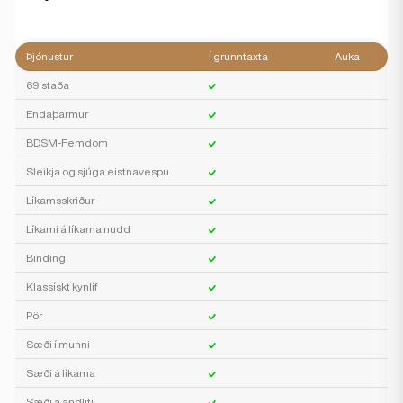
Þjónustur
Í grunntaxta
Auka
69 staða
Endaþarmur
BDSM-Femdom
Sleikja og sjúga eistnavespu
Líkamsskriður
Líkami á líkama nudd
Binding
Klassískt kynlíf
Pör
Sæði í munni
Sæði á líkama
Sæði á andliti