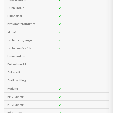
Cunnilingus
Djúphálsar
Kvöldmatstefnumót
Yfirráð
Tvöföld inngangur
Tvöfalt með stúlku
Brúnaverkun
Erótesk nudd
Aukaferli
Andlitssitting
Fetísmi
Fingraleikur
Hnefaleikur
Fótafetismi