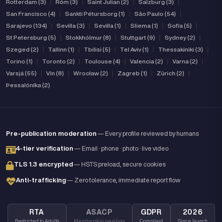
Rotterdam (3)
|
Róm (3)
|
Saint Julian (2)
|
Salzburg (3)
|
San Francisco (4)
|
Sankti Pétursborg (1)
|
São Paulo (54)
|
Sarajevo (134)
|
Sevilla (3)
|
Sevilla (1)
|
Sliema (1)
|
Sofía (5)
|
St Petersburg (5)
|
Stokkhólmur (8)
|
Stuttgart (9)
|
Sydney (2)
|
Szeged (2)
|
Tallinn (1)
|
Tbilisi (5)
|
Tel Aviv (1)
|
Thessakiniki (3)
|
Torino (1)
|
Toronto (2)
|
Toulouse (4)
|
Valencia (2)
|
Varna (2)
|
Varsjá (55)
|
Vín (8)
|
Wrocław (2)
|
Zagreb (1)
|
Zürich (2)
|
Þessalóníka (2)
Pre-publication moderation
— Every profile reviewed by humans
4-tier verification
— Email · phone · photo · live video
TLS 1.3 encrypted
— HSTS preload, secure cookies
Anti-trafficking
— Zero tolerance, immediate report flow
RTA
ASACP
GDPR
2026
Restricted to Adults
Membership pending
Compliant
Since launch