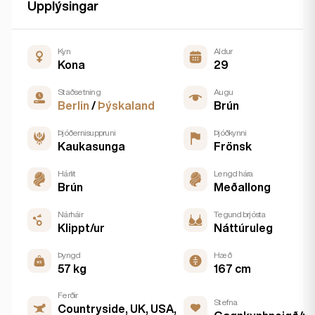
Upplýsingar
Kyn
Aldur
Kona
29
Staðsetning
Augu
Berlin
/
Þýskaland
Brún
Þjóðernisuppruni
Þjóðkynni
Kaukasunga
Frönsk
Hárlit
Lengd hára
Brún
Meðallong
Nárháir
Tegund brjósta
Klippt/ur
Náttúruleg
Þyngd
Hæð
57 kg
167 cm
Ferðir
Stefna
Countryside, UK, USA,