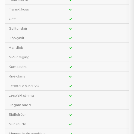
Franskt koss
GFE
Gylltur skúr
Hópkynlíf
Handjob
Niðurlæging
Kamasutra
Kné-dans
Latex / Leður / PVC
Lesbískt sýning
Lingam nudd
Sjálfsfróun
Nuru nudd
Munnmök án smokkva