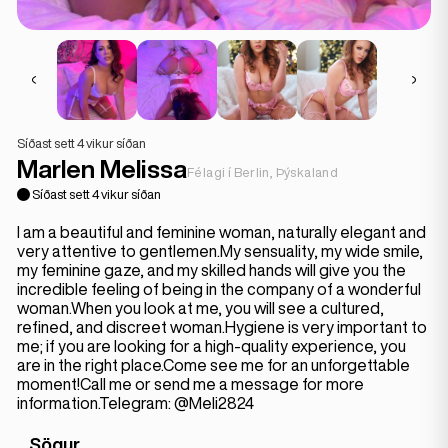
Síðast sett 4 vikur síðan
Marlen Melissa
Félagi í Berlin, Þýskaland
Síðast sett 4 vikur síðan
I am a beautiful and feminine woman, naturally elegant and
very attentive to gentlemen.My sensuality, my wide smile,
my feminine gaze, and my skilled hands will give you the
incredible feeling of being in the company of a wonderful
woman.When you look at me, you will see a cultured,
refined, and discreet woman.Hygiene is very important to
me; if you are looking for a high-quality experience, you
are in the right place.Come see me for an unforgettable
moment!Call me or send me a message for more
information.Telegram: @Meli2824
Sögur