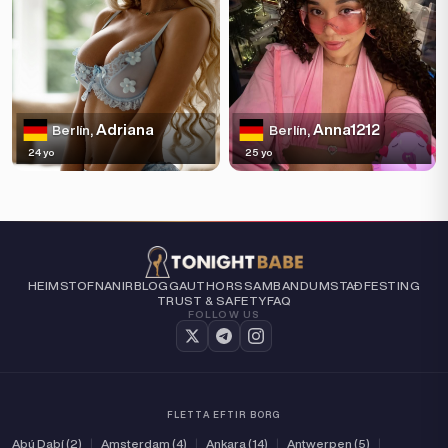
Adriana
Anna1212
Berlín,
Berlín,
24 yo
25 yo
HEIM
STOFNANIR
BLOGG
AUTHORS
SAMBAND
UM
STAÐFESTING
TRUST & SAFETY
FAQ
FOLLOW US
FLETTA EFTIR BORG
Abú Dabí (2)
|
Amsterdam (4)
|
Ankara (14)
|
Antwerpen (5)
|