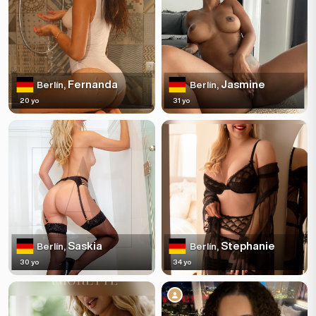
Fernanda
Jasmine
Berlín,
Berlín,
20 yo
31 yo
Saskia
Stephanie
Berlín,
Berlín,
30 yo
34 yo