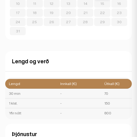
10
11
12
13
14
15
16
17
18
19
20
21
22
23
24
25
26
27
28
29
30
31
Lengd og verð
Lengd
Innkall (€)
Útkall (€)
30 min
-
70
1 klst.
-
150
Yfir nótt
-
800
Þjónustur