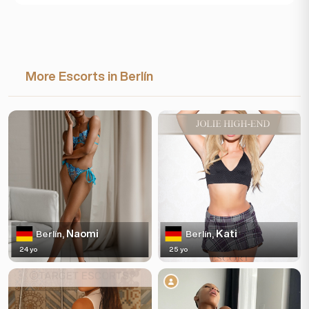
More Escorts in Berlín
Naomi
Kati
Berlín,
Berlín,
24 yo
25 yo