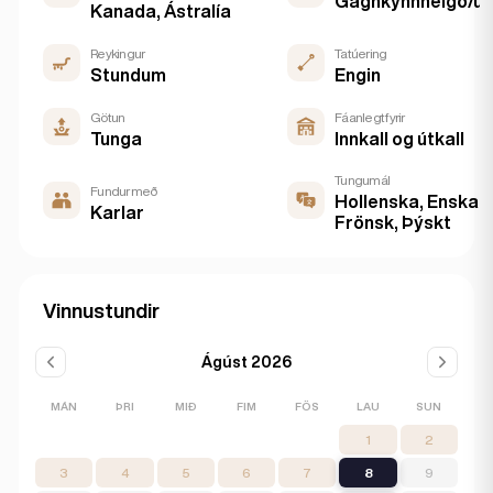
Gagnkynhneigð/ur
Kanada, Ástralía
Reykingur
Tatúering
Stundum
Engin
Götun
Fáanlegt fyrir
Tunga
Innkall og útkall
Tungumál
Fundur með
Hollenska, Enska,
Karlar
Frönsk, Þýskt
Vinnustundir
Ágúst 2026
MÁN
ÞRI
MIÐ
FIM
FÖS
LAU
SUN
1
2
3
4
5
6
7
8
9