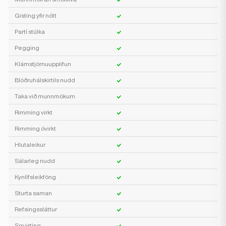
Gisting yfir nótt
Partí stúlka
Pegging
Klámstjörnuupplifun
Blöðruhálskirtils nudd
Taka við munnmökum
Rimming virkt
Rimming óvirkt
Hlutaleikur
Sálarleg nudd
Kynlífsleikföng
Sturta saman
Refsingssláttur
Squirting