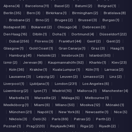
Aþena (4)
|
Barcelona (11)
|
Basel (2)
|
Batumi (2)
|
Belgrad (1)
|
Berlín (35)
|
Bern (3)
|
Birkirkara (1)
|
Birmingham (2)
|
Bratislava (8)
|
Brisbane (2)
|
Brno (2)
|
Bruges (2)
|
Brussel (3)
|
Burgas (1)
|
Búdapest (8)
|
Búkarest (2)
|
Chicago (4)
|
Debrecen (3)
|
Den Haag (16)
|
Díblín (1)
|
Doha (1)
|
Dortmund (4)
|
Düsseldorf (22)
|
Dúbaí (256)
|
Flórens (3)
|
Frankfurt (44)
|
Genf (2)
|
Gent (2)
|
Glasgow (1)
|
Gold Coast (1)
|
Gran Canarja (1)
|
Graz (3)
|
Haag (1)
|
Hamburg (41)
|
Helsinki (2)
|
Innsbruck (3)
|
Istanbúl (50)
|
Izmir (2)
|
Jerevan (8)
|
Kaupmannahöfn (92)
|
Kharkiv (1)
|
Kiev (23)
|
Koln (36)
|
Kraków (1)
|
Kuala Lumpur (1)
|
Köln (11)
|
Larnaca (2)
|
Lausanne (3)
|
Leipzig (2)
|
Leuven (2)
|
Limassol (2)
|
Linz (2)
|
Liverpool (1)
|
Ljubljana (1)
|
London (231)
|
Los Angeles (6)
|
Lúxemborg (2)
|
Lyon (7)
|
Madríd (10)
|
Mallorca (1)
|
Manchester (4)
|
Marbella (1)
|
Marseille (2)
|
Málaga (5)
|
Melbourne (1)
|
Mexíkóborg (1)
|
Miami (6)
|
Milano (50)
|
Moskva (12)
|
Mónakó (1)
|
München (21)
|
Napólí (1)
|
New York (6)
|
Newcastle (1)
|
Nice (5)
|
Níkósía (3)
|
Ósló (5)
|
París (69)
|
Patras (2)
|
Perth (2)
|
Poznań (1)
|
Prag (220)
|
Reykjavík (149)
|
Riga (2)
|
Riyadh (2)
|