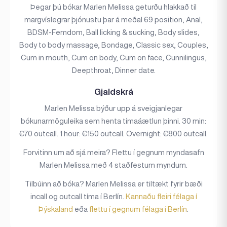
Þegar þú bókar Marlen Melissa geturðu hlakkað til
margvíslegrar þjónustu þar á meðal 69 position, Anal,
BDSM-Femdom, Ball licking & sucking, Body slides,
Body to body massage, Bondage, Classic sex, Couples,
Cum in mouth, Cum on body, Cum on face, Cunnilingus,
Deepthroat, Dinner date.
Gjaldskrá
Marlen Melissa býður upp á sveigjanlegar
bókunarmöguleika sem henta tímaáætlun þinni. 30 min:
€70 outcall. 1 hour: €150 outcall. Overnight: €800 outcall.
Forvitinn um að sjá meira? Flettu í gegnum myndasafn
Marlen Melissa með 4 staðfestum myndum.
Tilbúinn að bóka? Marlen Melissa er tiltækt fyrir bæði
incall og outcall tíma í Berlín.
Kannaðu fleiri félaga í
Þýskaland
eða
flettu í gegnum félaga í Berlín
.