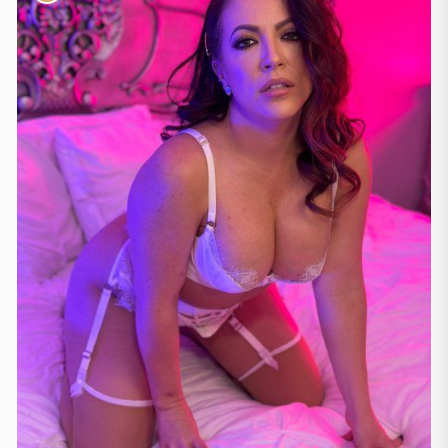
Frankfurt
(44)
Hamburg
(41)
Koln
(36)
Köln
(11)
Leipzig
(2)
München
(21)
Stuttgart
(9)