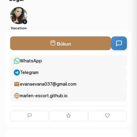
1
Vacation
Bókun
WhatsApp
Telegram
evanaevana037@gmail.com
marlen-escort.github.io