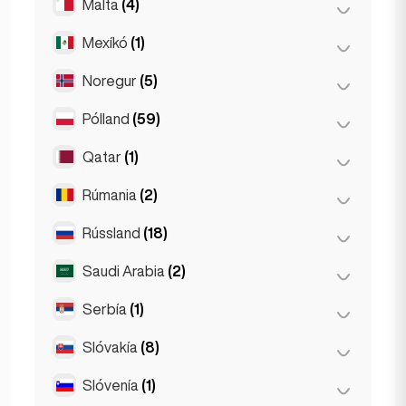
Malta
(4)
Kuala Lumpur
(1)
Mexíkó
(1)
Birkirkara
(1)
Saint Julian
(2)
Noregur
(5)
Mexíkóborg
(1)
Sliema
(1)
Pólland
(59)
Ósló
(5)
Qatar
(1)
Kraków
(1)
Poznań
(1)
Rúmania
(2)
Doha
(1)
Varsjá
(55)
Rússland
(18)
Búkarest
(2)
Wrocław
(2)
Saudi Arabia
(2)
Moskva
(12)
Sankti Pétursborg
(1)
Serbía
(1)
Riyadh
(2)
St Petersburg
(5)
Slóvakía
(8)
Belgrad
(1)
Slóvenía
(1)
Bratislava
(8)