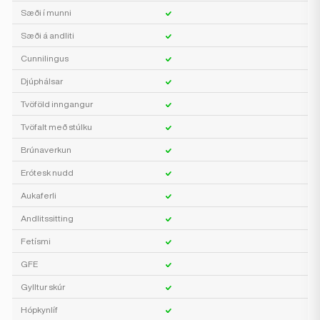
Sæði í munni
Sæði á andliti
Cunnilingus
Djúphálsar
Tvöföld inngangur
Tvöfalt með stúlku
Brúnaverkun
Erótesk nudd
Aukaferli
Andlitssitting
Fetísmi
GFE
Gylltur skúr
Hópkynlíf