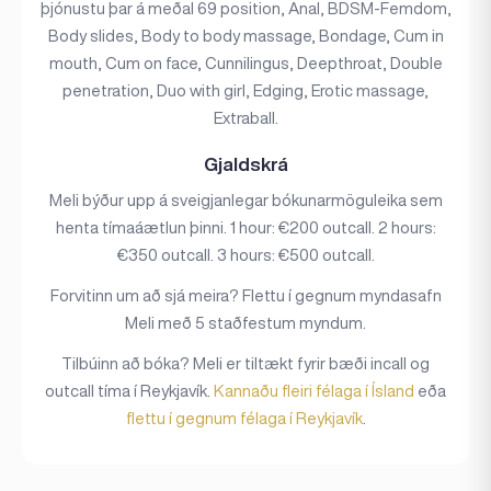
þjónustu þar á meðal 69 position, Anal, BDSM-Femdom,
Body slides, Body to body massage, Bondage, Cum in
mouth, Cum on face, Cunnilingus, Deepthroat, Double
penetration, Duo with girl, Edging, Erotic massage,
Extraball.
Gjaldskrá
Meli býður upp á sveigjanlegar bókunarmöguleika sem
henta tímaáætlun þinni. 1 hour: €200 outcall. 2 hours:
€350 outcall. 3 hours: €500 outcall.
Forvitinn um að sjá meira? Flettu í gegnum myndasafn
Meli með 5 staðfestum myndum.
Tilbúinn að bóka? Meli er tiltækt fyrir bæði incall og
outcall tíma í Reykjavík.
Kannaðu fleiri félaga í Ísland
eða
flettu í gegnum félaga í Reykjavík
.