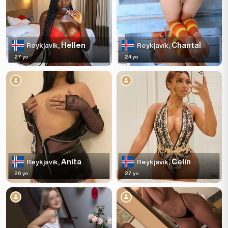
Hellen
Chantal
Reykjavík,
Reykjavík,
27 yo
24 yo
Anita
Celin
Reykjavík,
Reykjavík,
26 yo
27 yo