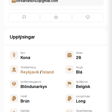
lorsandra992@gmail.com
Upplýsingar
Kyn
Aldur
Kona
26
Staðsetning
Augu
Reykjavik
/
Ísland
Blá
Þjóðernisuppruni
Þjóðkynni
Blöndunarkyn
Belgísk
Hárlit
Lengd hára
Brún
Long
Nárháir
Stærð brjósta