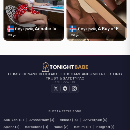
Annabella
A Ray of Fucking Sunshine
Reykjavík,
Reykjavík,
29 yo
26 yo
HEIM
STOFNANIR
BLOGG
AUTHORS
SAMBAND
UM
STAÐFESTING
TRUST & SAFETY
FAQ
FOLLOW US
FLETTA EFTIR BORG
Abú Dabí (2)
|
Amsterdam (4)
|
Ankara (14)
|
Antwerpen (5)
|
Aþena (4)
|
Barcelona (11)
|
Basel (2)
|
Batumi (2)
|
Belgrad (1)
|