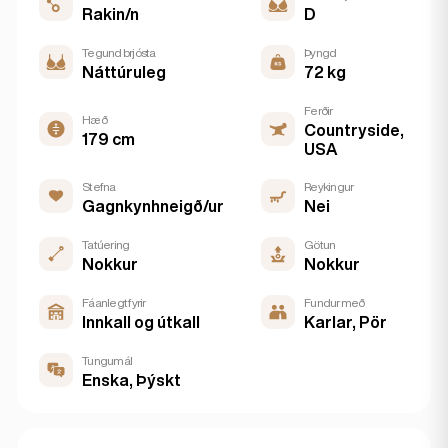
Rakin/n
D
Tegund brjósta
Þyngd
Náttúruleg
72 kg
Ferðir
Hæð
Countryside,
179 cm
USA
Stefna
Reykingur
Gagnkynhneigð/ur
Nei
Tatúering
Götun
Nokkur
Nokkur
Fáanlegt fyrir
Fundur með
Innkall og útkall
Karlar, Pör
Tungumál
Enska, Þýskt