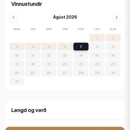
Vinnustundir
Ágúst 2026
MÁN
ÞRI
MIÐ
FIM
FÖS
LAU
SUN
1
2
3
4
5
6
7
8
9
10
11
12
13
14
15
16
17
18
19
20
21
22
23
24
25
26
27
28
29
30
31
Lengd og verð