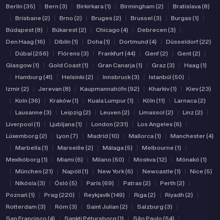
Berlín (35)
|
Bern (3)
|
Birkirkara (1)
|
Birmingham (2)
|
Bratislava (8)
|
Brisbane (2)
|
Brno (2)
|
Bruges (2)
|
Brussel (3)
|
Burgas (1)
|
Búdapest (8)
|
Búkarest (2)
|
Chicago (4)
|
Debrecen (3)
|
Den Haag (16)
|
Díblín (1)
|
Doha (1)
|
Dortmund (4)
|
Düsseldorf (22)
|
Dúbaí (256)
|
Flórens (3)
|
Frankfurt (44)
|
Genf (2)
|
Gent (2)
|
Glasgow (1)
|
Gold Coast (1)
|
Gran Canarja (1)
|
Graz (3)
|
Haag (1)
|
Hamburg (41)
|
Helsinki (2)
|
Innsbruck (3)
|
Istanbúl (50)
|
Izmir (2)
|
Jerevan (8)
|
Kaupmannahöfn (92)
|
Kharkiv (1)
|
Kiev (23)
|
Koln (36)
|
Kraków (1)
|
Kuala Lumpur (1)
|
Köln (11)
|
Larnaca (2)
|
Lausanne (3)
|
Leipzig (2)
|
Leuven (2)
|
Limassol (2)
|
Linz (2)
|
Liverpool (1)
|
Ljubljana (1)
|
London (231)
|
Los Angeles (6)
|
Lúxemborg (2)
|
Lyon (7)
|
Madríd (10)
|
Mallorca (1)
|
Manchester (4)
|
Marbella (1)
|
Marseille (2)
|
Málaga (5)
|
Melbourne (1)
|
Mexíkóborg (1)
|
Miami (6)
|
Milano (50)
|
Moskva (12)
|
Mónakó (1)
|
München (21)
|
Napólí (1)
|
New York (6)
|
Newcastle (1)
|
Nice (5)
|
Níkósía (3)
|
Ósló (5)
|
París (69)
|
Patras (2)
|
Perth (2)
|
Poznań (1)
|
Prag (220)
|
Reykjavík (149)
|
Riga (2)
|
Riyadh (2)
|
Rotterdam (3)
|
Róm (3)
|
Saint Julian (2)
|
Salzburg (3)
|
San Francisco (4)
|
Sankti Pétursborg (1)
|
São Paulo (54)
|