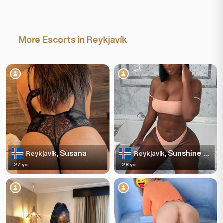
More Escorts in Reykjavík
Susana
Sunshine ✅✅💋7883995
Reykjavík,
Reykjavík,
27 yo
28 yo