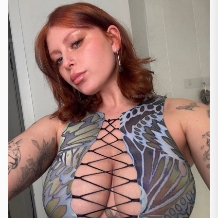
Frankfurt
(44)
Hamburg
(41)
Koln
(36)
Köln
(11)
Leipzig
(2)
München
(21)
Stuttgart
(9)