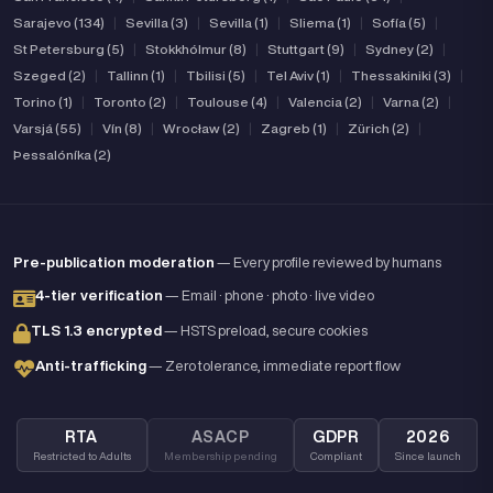
Sarajevo (134)
|
Sevilla (3)
|
Sevilla (1)
|
Sliema (1)
|
Sofía (5)
|
St Petersburg (5)
|
Stokkhólmur (8)
|
Stuttgart (9)
|
Sydney (2)
|
Szeged (2)
|
Tallinn (1)
|
Tbilisi (5)
|
Tel Aviv (1)
|
Thessakiniki (3)
|
Torino (1)
|
Toronto (2)
|
Toulouse (4)
|
Valencia (2)
|
Varna (2)
|
Varsjá (55)
|
Vín (8)
|
Wrocław (2)
|
Zagreb (1)
|
Zürich (2)
|
Þessalóníka (2)
Pre-publication moderation
— Every profile reviewed by humans
4-tier verification
— Email · phone · photo · live video
TLS 1.3 encrypted
— HSTS preload, secure cookies
Anti-trafficking
— Zero tolerance, immediate report flow
RTA
ASACP
GDPR
2026
Restricted to Adults
Membership pending
Compliant
Since launch