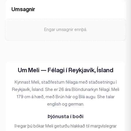
Umsagnir
Engar umsagnir ennþá.
Um Meli — Félagi í Reykjavík, Ísland
Kynnast Meli, staðfestum félaga með staðsetningu í
Reykjavík, Ísland. She er 26 ára Blöndunarkyn félagi. Meli
179 cm á hæð, með Brún hár og Blá augu. She talar
english og german.
Þjónusta í boði
Þegar þú bókar Meli geturðu hlakkað til margvíslegrar