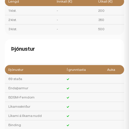
Lengd
Innkall (€)
Útkall (€)
1 klst.
-
200
2 klst.
-
350
3 klst.
-
500
Þjónustur
Þjónustur
Í grunntaxta
Auka
69 staða
Endaþarmur
BDSM-Femdom
Líkamsskriður
Líkami á líkama nudd
Binding