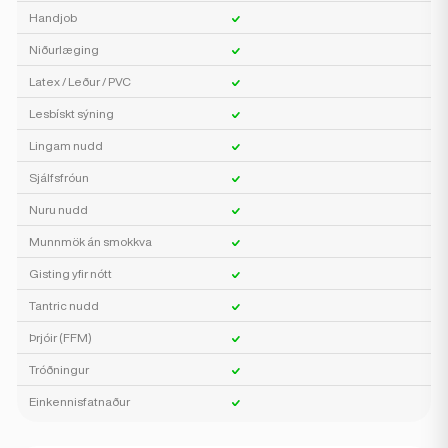
Handjob
Niðurlæging
Latex / Leður / PVC
Lesbískt sýning
Lingam nudd
Sjálfsfróun
Nuru nudd
Munnmök án smokkva
Gisting yfir nótt
Tantric nudd
Þrjóir (FFM)
Tróðningur
Einkennisfatnaður