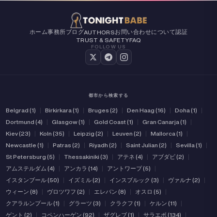
ホーム
事務所
ブログ
お問い合わせ
について
認証
AUTHORS
TRUST & SAFETY
FAQ
FOLLOW US
都市から検索する
Belgrad (1)
|
Birkirkara (1)
|
Bruges (2)
|
Den Haag (16)
|
Doha (1)
|
Dortmund (4)
|
Glasgow (1)
|
Gold Coast (1)
|
Gran Canarja (1)
|
Kiev (23)
|
Koln (35)
|
Leipzig (2)
|
Leuven (2)
|
Mallorca (1)
|
Newcastle (1)
|
Patras (2)
|
Riyadh (2)
|
Saint Julian (2)
|
Sevilla (1)
|
St Petersburg (5)
|
Thessakiniki (3)
|
アテネ (4)
|
アブダビ (2)
|
アムステルダム (4)
|
アンカラ (14)
|
アントワープ (5)
|
イスタンブール (50)
|
イズミル (2)
|
インスブルック (3)
|
ヴァルナ (2)
|
ウィーン (8)
|
ヴロツワフ (2)
|
エレバン (8)
|
オスロ (5)
|
クアラルンプール (1)
|
グラーツ (3)
|
クラクフ (1)
|
ケルン (11)
|
ゲント (2)
|
コペンハーゲン (92)
|
ザグレブ (1)
|
サラエボ (134)
|