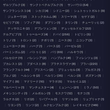
ザルツブルク (3)
|
サンクトペテルブルク (1)
|
サンパウロ (54)
|
サンフランシスコ (4)
|
シカゴ (4)
|
シドニー (2)
|
シュトゥットガルト (9)
|
ジュネーヴ (2)
|
ストックホルム (8)
|
スリーマ (1)
|
セゲド (2)
|
セビリア (3)
|
ソフィア (5)
|
ダブリン (1)
|
タリン (1)
|
チューリッヒ (2)
|
テッサロニキ (2)
|
デブレツェン (3)
|
デュッセルドルフ (22)
|
テルアビブ (1)
|
トゥールーズ (4)
|
ドバイ (256)
|
トビリシ (5)
|
トリノ (1)
|
トロント (2)
|
ナポリ (1)
|
ニース (5)
|
ニコシア (3)
|
ニューヨーク (6)
|
ハーグ (1)
|
パース (2)
|
バーゼル (2)
|
バーミンガム (2)
|
バトゥミ (2)
|
パリ (69)
|
ハルキウ (1)
|
バルセロナ (11)
|
バレンシア (2)
|
ハンブルク (41)
|
フィレンツェ (3)
|
ブカレスト (2)
|
ブダペスト (8)
|
ブラチスラヴァ (8)
|
プラハ (220)
|
フランクフルト (44)
|
ブリスベン (2)
|
ブリュッセル (3)
|
ブルガス (1)
|
ブルノ (2)
|
ヘルシンキ (2)
|
ベルリン (35)
|
ベルン (3)
|
ポズナン (1)
|
マイアミ (6)
|
マドリード (10)
|
マラガ (5)
|
マルセイユ (2)
|
マルベーリャ (1)
|
マンチェスター (4)
|
ミュンヘン (21)
|
ミラノ (50)
|
メキシコシティ (1)
|
メルボルン (1)
|
モスクワ (12)
|
モナコ (1)
|
ラルナカ (2)
|
リガ (2)
|
リバプール (1)
|
リマソル (2)
|
リュブリャナ (1)
|
リヨン (7)
|
リンツ (2)
|
ルクセンブルク (2)
|
レイキャビク (149)
|