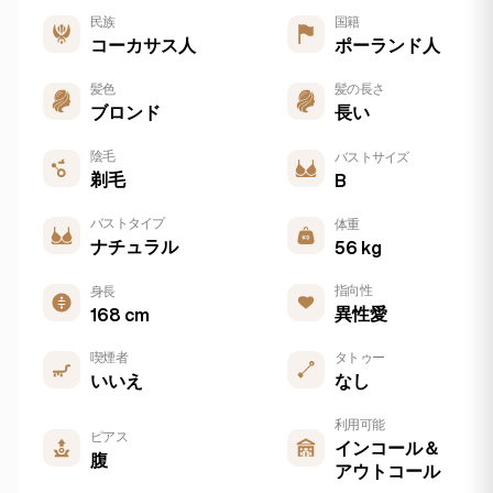
民族
国籍
コーカサス人
ポーランド人
髪色
髪の長さ
ブロンド
長い
陰毛
バストサイズ
剃毛
B
バストタイプ
体重
ナチュラル
56 kg
指向性
身長
異性愛
168 cm
喫煙者
タトゥー
いいえ
なし
利用可能
ピアス
インコール＆
腹
アウトコール