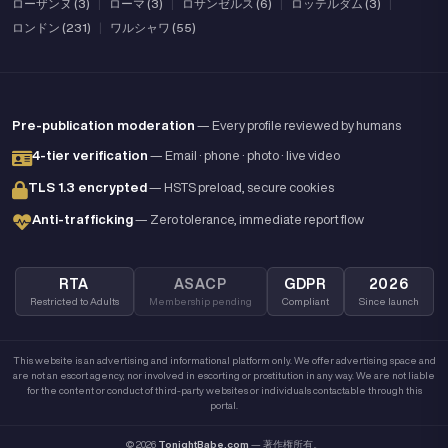
ローザンヌ (3)
|
ローマ (3)
|
ロサンゼルス (6)
|
ロッテルダム (3)
|
ロンドン (231)
|
ワルシャワ (55)
Pre-publication moderation
— Every profile reviewed by humans
4-tier verification
— Email · phone · photo · live video
TLS 1.3 encrypted
— HSTS preload, secure cookies
Anti-trafficking
— Zero tolerance, immediate report flow
RTA
ASACP
GDPR
2026
Restricted to Adults
Membership pending
Compliant
Since launch
This website is an advertising and informational platform only. We offer advertising space and
are not an escort agency, nor involved in escorting or prostitution in any way. We are not liable
for the content or conduct of third-party websites or individuals contactable through this
portal.
© 2026
TonightBabe.com
— 著作権所有。