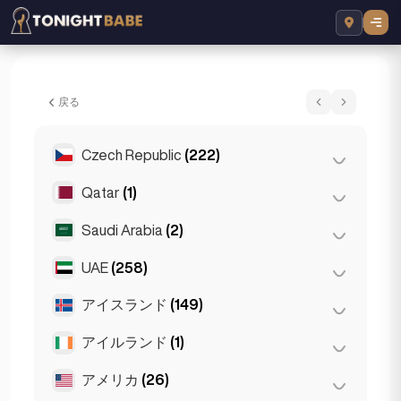
Mia - エスコート London, イギリス
戻る
Czech Republic
(222)
Qatar
(1)
プラハ
(220)
ブルノ
(2)
Saudi Arabia
(2)
Doha
(1)
UAE
(258)
Riyadh
(2)
アイスランド
(149)
アブダビ
(2)
ドバイ
(256)
アイルランド
(1)
レイキャビク
(149)
アメリカ
(26)
ダブリン
(1)