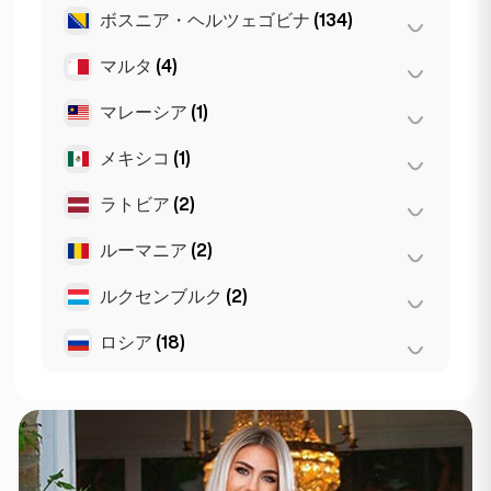
マルセイユ
(2)
ブルガス
(1)
Leuven
(2)
ボスニア・ヘルツェゴビナ
(134)
ヴロツワフ
(2)
モナコ
(1)
アントワープ
(5)
クラクフ
(1)
マルタ
(4)
サラエボ
(134)
リヨン
(7)
ゲント
(2)
ポズナン
(1)
マレーシア
(1)
Birkirkara
(1)
ブリュッセル
(3)
ワルシャワ
(55)
Saint Julian
(2)
メキシコ
(1)
クアラルンプール
(1)
スリーマ
(1)
ラトビア
(2)
メキシコシティ
(1)
ルーマニア
(2)
リガ
(2)
ルクセンブルク
(2)
ブカレスト
(2)
ロシア
(18)
ルクセンブルク
(2)
St Petersburg
(5)
サンクトペテルブルク
(1)
モスクワ
(12)