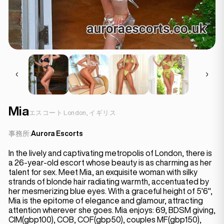
Mia
エスコート London, イギリス
事務所:
Aurora Escorts
In the lively and captivating metropolis of London, there is
a 26-year-old escort whose beauty is as charming as her
talent for sex. Meet Mia, an exquisite woman with silky
strands of blonde hair radiating warmth, accentuated by
her mesmerizing blue eyes. With a graceful height of 5'6",
Mia is the epitome of elegance and glamour, attracting
attention wherever she goes. Mia enjoys: 69, BDSM giving,
CIM(gbp100), COB, COF(gbp50), couples MF(gbp150),