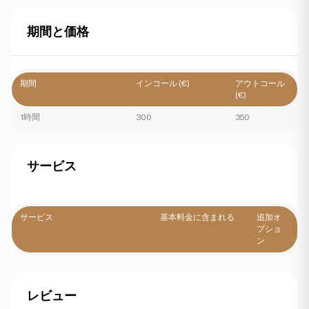
期間と価格
期間
インコール (€)
アウトコール
(€)
1時間
300
350
サービス
サービス
基本料金に含まれる
追加オ
プショ
ン
レビュー