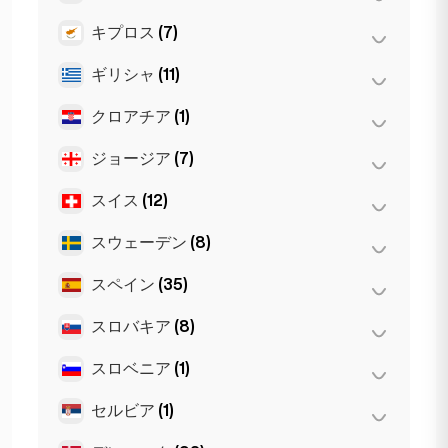
ブリスベン
(2)
グラーツ
(3)
アムステルダム
(4)
キプロス
(7)
トロント
(2)
メルボルン
(1)
ザルツブルク
(3)
ハーグ
(1)
ギリシャ
(11)
ニコシア
(3)
リンツ
(2)
ロッテルダム
(3)
ラルナカ
(2)
クロアチア
(1)
Patras
(2)
リマソル
(2)
Thessakiniki
(3)
ジョージア
(7)
ザグレブ
(1)
アテネ
(4)
スイス
(12)
トビリシ
(5)
テッサロニキ
(2)
バトゥミ
(2)
スウェーデン
(8)
ジュネーヴ
(2)
チューリッヒ
(2)
スペイン
(35)
ストックホルム
(8)
バーゼル
(2)
スロバキア
(8)
Gran Canarja
(1)
ベルン
(3)
Mallorca
(1)
スロベニア
(1)
ブラチスラヴァ
(8)
ローザンヌ
(3)
Sevilla
(1)
セルビア
(1)
リュブリャナ
(1)
セビリア
(3)