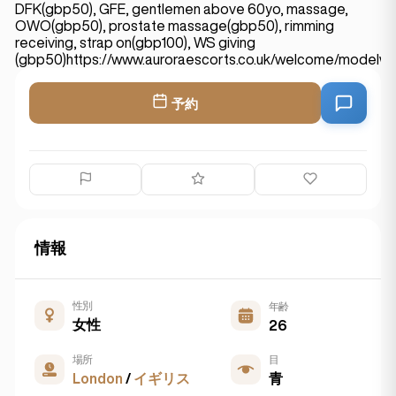
DFK(gbp50), GFE, gentlemen above 60yo, massage,
OWO(gbp50), prostate massage(gbp50), rimming
receiving, strap on(gbp100), WS giving
(gbp50)https://www.auroraescorts.co.uk/welcome/modelwi
予約
情報
性別
年齢
女性
26
場所
目
London
/
イギリス
青