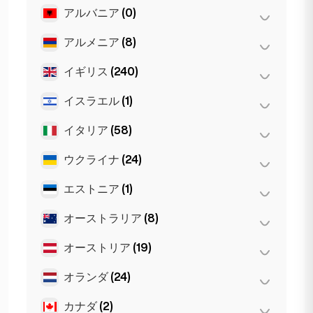
アルバニア
(0)
サンフランシスコ
(4)
シカゴ
(4)
アルメニア
(8)
ティラナ
(0)
ニューヨーク
(6)
イギリス
(240)
エレバン
(8)
マイアミ
(6)
イスラエル
(1)
Glasgow
(1)
ロサンゼルス
(6)
Newcastle
(1)
イタリア
(58)
テルアビブ
(1)
バーミンガム
(2)
ウクライナ
(24)
Napoli
(0)
マンチェスター
(4)
トリノ
(1)
エストニア
(1)
Kiev
(23)
リバプール
(1)
ナポリ
(1)
ハルキウ
(1)
オーストラリア
(8)
タリン
(1)
ロンドン
(231)
フィレンツェ
(3)
オーストリア
(19)
Gold Coast
(1)
ミラノ
(50)
シドニー
(2)
オランダ
(24)
インスブルック
(3)
ローマ
(3)
パース
(2)
ウィーン
(8)
カナダ
(2)
Den Haag
(16)