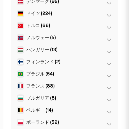
デンマーク
(92)
Belgrad
(1)
バルセロナ
(11)
ドイツ
(224)
コペンハーゲン
(92)
バレンシア
(2)
トルコ
(66)
Dortmund
(4)
マドリード
(10)
Koln
(35)
マラガ
(5)
ノルウェー
(5)
アンカラ
(14)
Leipzig
(2)
マルベーリャ
(1)
イスタンブール
(50)
ハンガリー
(13)
オスロ
(5)
ケルン
(11)
イズミル
(2)
フィンランド
(2)
セゲド
(2)
シュトゥットガルト
(9)
デブレツェン
(3)
ブラジル
(54)
ヘルシンキ
(2)
デュッセルドルフ
(22)
ブダペスト
(8)
フランス
(88)
サンパウロ
(54)
ハンブルク
(41)
フランクフルト
(44)
ブルガリア
(8)
トゥールーズ
(4)
ベルリン
(35)
ニース
(5)
ベルギー
(14)
ヴァルナ
(2)
ミュンヘン
(21)
パリ
(69)
ソフィア
(5)
ポーランド
(59)
Bruges
(2)