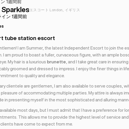
ン 1週間前
Sparkles
エスコート London, イギリス
イン 1週間前
es
rt tube station escort
ntlemen! I am Summer, the latest Independent Escort to join the 
 I am proud to boast a fuller, curvaceous figure, with an ample bos
eye. My hair is a luxurious
brunette
, and I take great care in ensuring
bly groomed and dressed to impress. I enjoy the finer things in lif
mmitment to quality and elegance.
ry clientele are gentlemen, I am also available to serve couples, wi
 pleasure of accommodating multiple parties. My attire is always im
de in presenting myself in the most sophisticated and alluring mann
 available most days, but I must admit that I have a preference for lo
tments. This allows me to provide the highest level of service and
y clients have come to expect from me.