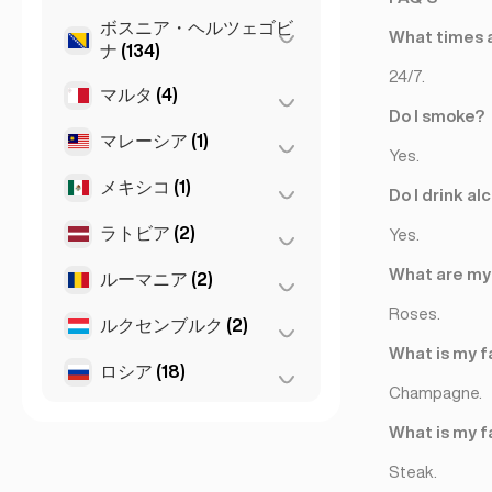
マルセイユ
(2)
ブルガス
(1)
Leuven
(2)
ボスニア・ヘルツェゴビ
ヴロツワフ
(2)
What times a
ナ
(134)
モナコ
(1)
アントワープ
(5)
クラクフ
(1)
24/7.
マルタ
(4)
サラエボ
(134)
リヨン
(7)
ゲント
(2)
ポズナン
(1)
Do I smoke?
マレーシア
(1)
Birkirkara
(1)
ブリュッセル
(3)
Yes.
ワルシャワ
(55)
Saint Julian
(2)
メキシコ
(1)
クアラルンプール
(1)
Do I drink al
スリーマ
(1)
ラトビア
(2)
メキシコシティ
(1)
Yes.
What are my 
ルーマニア
(2)
リガ
(2)
Roses.
ルクセンブルク
(2)
ブカレスト
(2)
What is my f
ロシア
(18)
ルクセンブルク
(2)
Champagne.
St Petersburg
(5)
What is my f
サンクトペテルブルク
(1)
Steak.