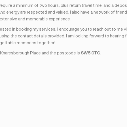
I require a minimum of two hours, plus return travel time, and a depos
nd energy are respected and valued. I also have a network of friend
 extensive and memorable experience.
erested in booking my services, I encourage you to reach out to me v
sing the contact details provided. I am looking forward to hearing 
rgettable memories together!
 Knaresborough Place and the postcode is
SW5 0TG
.