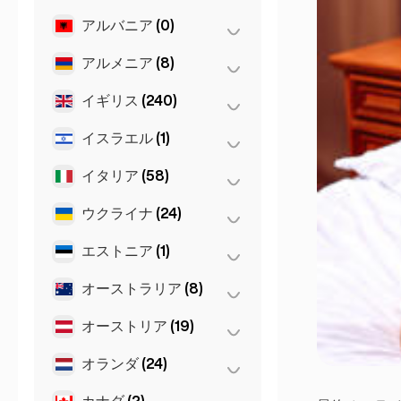
アルバニア
(0)
サンフランシスコ
(4)
シカゴ
(4)
アルメニア
(8)
ティラナ
(0)
ニューヨーク
(6)
イギリス
(240)
エレバン
(8)
マイアミ
(6)
イスラエル
(1)
Glasgow
(1)
ロサンゼルス
(6)
Newcastle
(1)
イタリア
(58)
テルアビブ
(1)
バーミンガム
(2)
ウクライナ
(24)
Napoli
(0)
マンチェスター
(4)
トリノ
(1)
エストニア
(1)
Kiev
(23)
リバプール
(1)
ナポリ
(1)
ハルキウ
(1)
オーストラリア
(8)
タリン
(1)
ロンドン
(231)
フィレンツェ
(3)
オーストリア
(19)
Gold Coast
(1)
ミラノ
(50)
シドニー
(2)
オランダ
(24)
インスブルック
(3)
ローマ
(3)
パース
(2)
ウィーン
(8)
カナダ
(2)