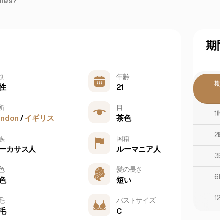
ples?
期
別
年齢
性
21
所
目
1
ondon
/
イギリス
茶色
2
族
国籍
ーカサス人
ルーマニア人
3
色
髪の長さ
6
色
短い
1
毛
バストサイズ
毛
C