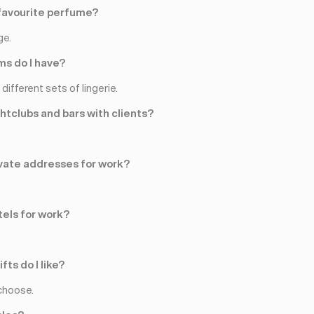
favourite perfume?
ge.
s do I have?
different sets of lingerie.
ghtclubs and bars with clients?
rivate addresses for work?
tels for work?
fts do I like?
choose.