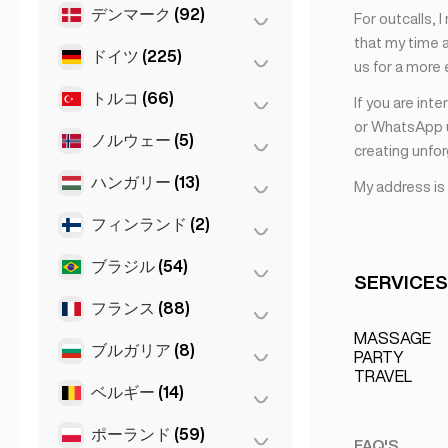
デンマーク
(92)
Belgrad
(1)
For outcalls, 
バルセロナ
(11)
that my time a
ドイツ
(225)
コペンハーゲン
(92)
us for a more
バレンシア
(2)
トルコ
(66)
Dortmund
(4)
If you are int
マドリード
(10)
or WhatsApp u
Koln
(36)
マラガ
(5)
ノルウェー
(5)
アンカラ
(14)
creating unfo
Leipzig
(2)
マルベーリャ
(1)
イスタンブール
(50)
ハンガリー
(13)
オスロ
(5)
My address is
ケルン
(11)
イズミル
(2)
フィンランド
(2)
セゲド
(2)
シュトゥットガルト
(9)
デブレツェン
(3)
ブラジル
(54)
ヘルシンキ
(2)
SERVICES
デュッセルドルフ
(22)
ブダペスト
(8)
フランス
(88)
サンパウロ
(54)
ハンブルク
(41)
MASSAGE
フランクフルト
(44)
ブルガリア
(8)
トゥールーズ
(4)
PARTY
TRAVEL
ベルリン
(35)
ニース
(5)
ベルギー
(14)
ヴァルナ
(2)
ミュンヘン
(21)
パリ
(69)
ソフィア
(5)
ポーランド
(59)
Bruges
(2)
FAQ'S