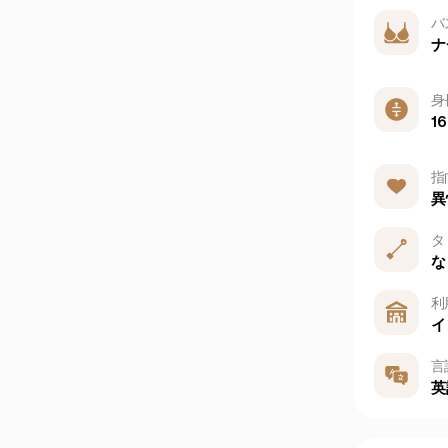
バ
ナ
身
1
指
異
タ
な
利
イ
言
英