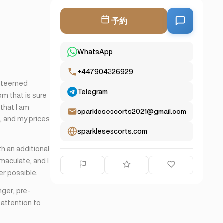
予約
WhatsApp
+447904326929
esteemed
Telegram
om that is sure
 that I am
sparklesescorts2021@gmail.com
e, and my prices
sparklesescorts.com
th an additional
maculate, and I
er possible.
nger, pre-
 attention to