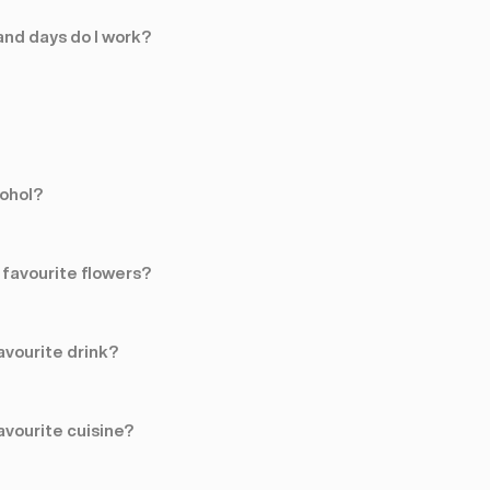
nd days do I work?
cohol?
favourite flowers?
avourite drink?
avourite cuisine?