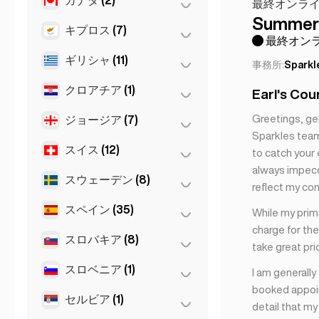
Den Haag
(16)
最終オンライ
ブリスベン
Summer 
(2)
グラーツ
(3)
アムステルダム
(4)
キプロス
(7)
トロント
(2)
最終オンラ
メルボルン
(1)
ザルツブルク
(3)
ハーグ
(1)
ギリシャ
(11)
ニコシア
(3)
事務所:
Sparkl
リンツ
(2)
ロッテルダム
(3)
ラルナカ
(2)
クロアチア
(1)
Patras
(2)
Earl's Cou
リマソル
(2)
Thessakiniki
(3)
Greetings, ge
ジョージア
(7)
ザグレブ
(1)
Sparkles team.
アテネ
(4)
スイス
(12)
トビリシ
(5)
to catch your 
テッサロニキ
(2)
always impecca
バトゥミ
(2)
スウェーデン
(8)
ジュネーヴ
(2)
reflect my co
チューリッヒ
(2)
スペイン
(35)
ストックホルム
(8)
While my prima
charge for the
バーゼル
(2)
スロバキア
(8)
Gran Canarja
(1)
take great pri
ベルン
(3)
Mallorca
(1)
スロベニア
(1)
ブラチスラヴァ
(8)
I am generally
ローザンヌ
(3)
booked appoin
Sevilla
(1)
セルビア
(1)
リュブリャナ
(1)
detail that m
セビリア
(3)