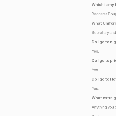
モスクワ
(12)
Which is my 
Baccarat Rou
What Uniform
Secretary and 
Do I go to ni
Yes.
Do I go to p
Yes.
Do I go to Ho
Yes.
What extra gi
Anything you 