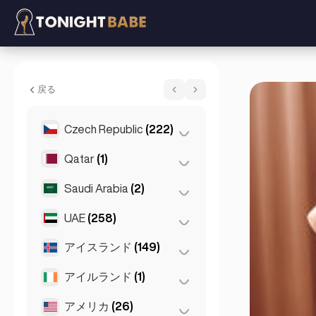
Summer Sparkles - エスコート London
戻る
Czech Republic
(222)
Qatar
(1)
プラハ
(220)
ブルノ
(2)
Saudi Arabia
(2)
Doha
(1)
UAE
(258)
Riyadh
(2)
アイスランド
(149)
アブダビ
(2)
ドバイ
(256)
アイルランド
(1)
レイキャビク
(149)
アメリカ
(26)
ダブリン
(1)