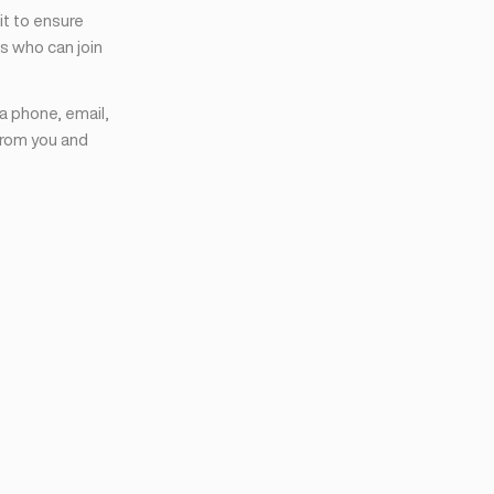
it to ensure
s who can join
ia phone, email,
from you and