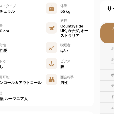
ストタイプ
体重
サ
チュラル
55 kg
旅行
長
Countryside,
UK, カナダ, オー
60 cm
ストラリア
向性
喫煙者
性愛
はい
トゥー
ピアス
し
腹
用可能
面会相手
ンコール＆アウトコール
男性
語
語, ルーマニア人