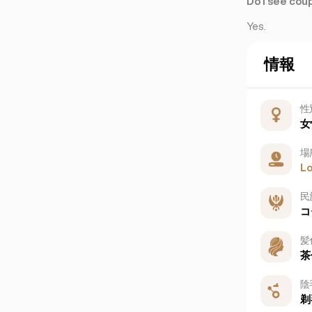
Do I see cou
Yes.
情報
性
女
場
L
民
コ
髪
茶
陰
剃