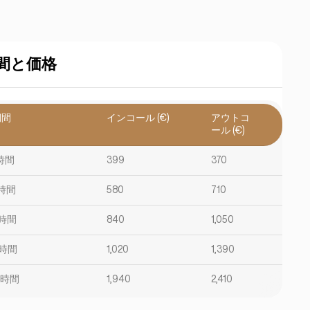
間と価格
期間
インコール (€)
アウトコ
ール (€)
時間
399
370
時間
580
710
時間
840
1,050
時間
1,020
1,390
2時間
1,940
2,410