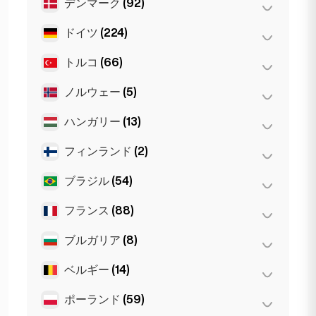
デンマーク
(92)
Belgrad
(1)
バルセロナ
(11)
ドイツ
(224)
コペンハーゲン
(92)
バレンシア
(2)
トルコ
(66)
Dortmund
(4)
マドリード
(10)
Koln
(35)
マラガ
(5)
ノルウェー
(5)
アンカラ
(14)
Leipzig
(2)
マルベーリャ
(1)
イスタンブール
(50)
ハンガリー
(13)
オスロ
(5)
ケルン
(11)
イズミル
(2)
フィンランド
(2)
セゲド
(2)
シュトゥットガルト
(9)
デブレツェン
(3)
ブラジル
(54)
ヘルシンキ
(2)
デュッセルドルフ
(22)
ブダペスト
(8)
フランス
(88)
サンパウロ
(54)
ハンブルク
(41)
フランクフルト
(44)
ブルガリア
(8)
トゥールーズ
(4)
ベルリン
(35)
ニース
(5)
ベルギー
(14)
ヴァルナ
(2)
ミュンヘン
(21)
パリ
(69)
ソフィア
(5)
ポーランド
(59)
Bruges
(2)