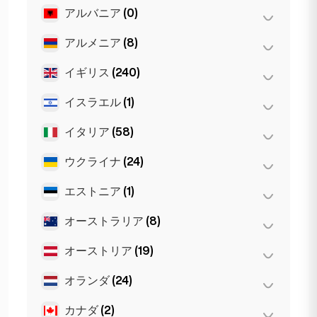
アルバニア
(0)
サンフランシスコ
(4)
シカゴ
(4)
アルメニア
(8)
ティラナ
(0)
ニューヨーク
(6)
イギリス
(240)
エレバン
(8)
マイアミ
(6)
イスラエル
(1)
Glasgow
(1)
ロサンゼルス
(6)
Newcastle
(1)
イタリア
(58)
テルアビブ
(1)
バーミンガム
(2)
ウクライナ
(24)
Napoli
(0)
マンチェスター
(4)
トリノ
(1)
エストニア
(1)
Kiev
(23)
リバプール
(1)
ナポリ
(1)
ハルキウ
(1)
オーストラリア
(8)
タリン
(1)
ロンドン
(231)
フィレンツェ
(3)
オーストリア
(19)
Gold Coast
(1)
ミラノ
(50)
シドニー
(2)
オランダ
(24)
インスブルック
(3)
ローマ
(3)
パース
(2)
ウィーン
(8)
カナダ
(2)
Den Haag
(16)