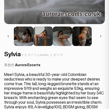
Sylvia
エスコート London, イギリス
事務所:
Aurora Escorts
Meet Sylvia, a beautiful 30-year-old Colombian
seductress who is ready to make your deepest desires
come true. This tall, long-legged brunette stands at an
impressive 5ft9 and weighs an exquisite 53kg, ensuring
her image frame is beautifully highlighted by her busy 34C
breasts. With enchanting green eyes that seem to see
through your soul, Sylvia possesses an irresistible charm.
Sylvia enjoys: 69, A level(gbp100), BDSM giving, BDSM