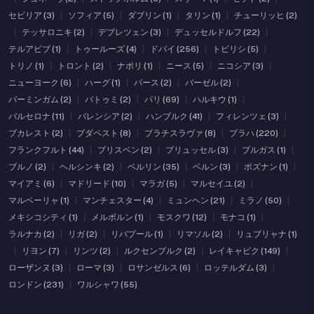
セビリア (3)
|
ソフィア (5)
|
ダブリン (1)
|
タリン (1)
|
チューリッヒ (2)
|
テッサロニキ (2)
|
デブレツェン (3)
|
デュッセルドルフ (22)
|
テルアビブ (1)
|
トゥールーズ (4)
|
ドバイ (256)
|
トビリシ (5)
|
トリノ (1)
|
トロント (2)
|
ナポリ (1)
|
ニース (5)
|
ニコシア (3)
|
ニューヨーク (6)
|
ハーグ (1)
|
パース (2)
|
バーゼル (2)
|
バーミンガム (2)
|
バトゥミ (2)
|
パリ (69)
|
ハルキウ (1)
|
バルセロナ (11)
|
バレンシア (2)
|
ハンブルク (41)
|
フィレンツェ (3)
|
ブカレスト (2)
|
ブダペスト (8)
|
ブラチスラヴァ (8)
|
プラハ (220)
|
フランクフルト (44)
|
ブリスベン (2)
|
ブリュッセル (3)
|
ブルガス (1)
|
ブルノ (2)
|
ヘルシンキ (2)
|
ベルリン (35)
|
ベルン (3)
|
ポズナン (1)
|
マイアミ (6)
|
マドリード (10)
|
マラガ (5)
|
マルセイユ (2)
|
マルベーリャ (1)
|
マンチェスター (4)
|
ミュンヘン (21)
|
ミラノ (50)
|
メキシコシティ (1)
|
メルボルン (1)
|
モスクワ (12)
|
モナコ (1)
|
ラルナカ (2)
|
リガ (2)
|
リバプール (1)
|
リマソル (2)
|
リュブリャナ (1)
|
リヨン (7)
|
リンツ (2)
|
ルクセンブルク (2)
|
レイキャビク (149)
|
ローザンヌ (3)
|
ローマ (3)
|
ロサンゼルス (6)
|
ロッテルダム (3)
|
ロンドン (231)
|
ワルシャワ (55)