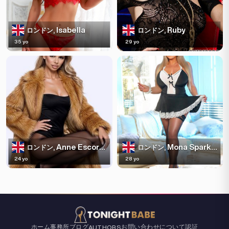
Isabella
Ruby
ロンドン,
ロンドン,
35 yo
29 yo
Anne Escortss
Mona Sparkles
ロンドン,
ロンドン,
24 yo
28 yo
ホーム
事務所
ブログ
お問い合わせ
について
認証
AUTHORS