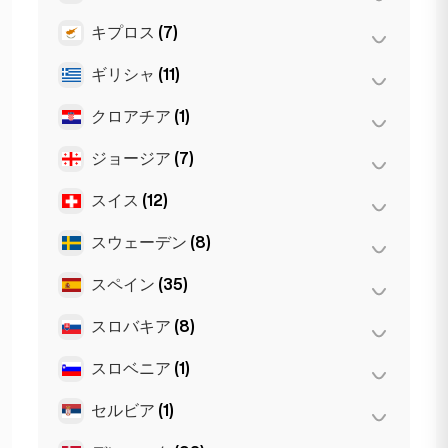
ブリスベン
(2)
グラーツ
(3)
アムステルダム
(4)
キプロス
(7)
トロント
(2)
メルボルン
(1)
ザルツブルク
(3)
ハーグ
(1)
ギリシャ
(11)
ニコシア
(3)
リンツ
(2)
ロッテルダム
(3)
ラルナカ
(2)
クロアチア
(1)
Patras
(2)
リマソル
(2)
Thessakiniki
(3)
ジョージア
(7)
ザグレブ
(1)
アテネ
(4)
スイス
(12)
トビリシ
(5)
テッサロニキ
(2)
バトゥミ
(2)
スウェーデン
(8)
ジュネーヴ
(2)
チューリッヒ
(2)
スペイン
(35)
ストックホルム
(8)
バーゼル
(2)
スロバキア
(8)
Gran Canarja
(1)
ベルン
(3)
Mallorca
(1)
スロベニア
(1)
ブラチスラヴァ
(8)
ローザンヌ
(3)
Sevilla
(1)
セルビア
(1)
リュブリャナ
(1)
セビリア
(3)