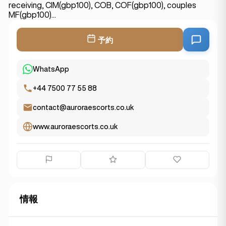
receiving, CIM(gbp100), COB, COF(gbp100), couples
MF(gbp100)...
予約
WhatsApp
+44 7500 77 55 88
contact@auroraescorts.co.uk
www.auroraescorts.co.uk
情報