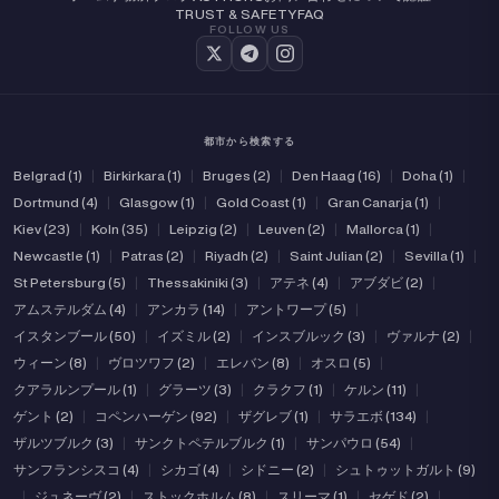
TRUST & SAFETY
FAQ
FOLLOW US
都市から検索する
Belgrad (1)
|
Birkirkara (1)
|
Bruges (2)
|
Den Haag (16)
|
Doha (1)
|
Dortmund (4)
|
Glasgow (1)
|
Gold Coast (1)
|
Gran Canarja (1)
|
Kiev (23)
|
Koln (35)
|
Leipzig (2)
|
Leuven (2)
|
Mallorca (1)
|
Newcastle (1)
|
Patras (2)
|
Riyadh (2)
|
Saint Julian (2)
|
Sevilla (1)
|
St Petersburg (5)
|
Thessakiniki (3)
|
アテネ (4)
|
アブダビ (2)
|
アムステルダム (4)
|
アンカラ (14)
|
アントワープ (5)
|
イスタンブール (50)
|
イズミル (2)
|
インスブルック (3)
|
ヴァルナ (2)
|
ウィーン (8)
|
ヴロツワフ (2)
|
エレバン (8)
|
オスロ (5)
|
クアラルンプール (1)
|
グラーツ (3)
|
クラクフ (1)
|
ケルン (11)
|
ゲント (2)
|
コペンハーゲン (92)
|
ザグレブ (1)
|
サラエボ (134)
|
ザルツブルク (3)
|
サンクトペテルブルク (1)
|
サンパウロ (54)
|
サンフランシスコ (4)
|
シカゴ (4)
|
シドニー (2)
|
シュトゥットガルト (9)
|
ジュネーヴ (2)
|
ストックホルム (8)
|
スリーマ (1)
|
セゲド (2)
|