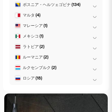
マルセイユ
(2)
ブルガス
(1)
Leuven
(2)
ボスニア・ヘルツェゴビナ
(134)
ヴロツワフ
(2)
モナコ
(1)
アントワープ
(5)
クラクフ
(1)
マルタ
(4)
サラエボ
(134)
リヨン
(7)
ゲント
(2)
ポズナン
(1)
マレーシア
(1)
Birkirkara
(1)
ブリュッセル
(3)
ワルシャワ
(55)
Saint Julian
(2)
メキシコ
(1)
クアラルンプール
(1)
スリーマ
(1)
ラトビア
(2)
メキシコシティ
(1)
ルーマニア
(2)
リガ
(2)
ルクセンブルク
(2)
ブカレスト
(2)
ロシア
(18)
ルクセンブルク
(2)
St Petersburg
(5)
サンクトペテルブルク
(1)
モスクワ
(12)