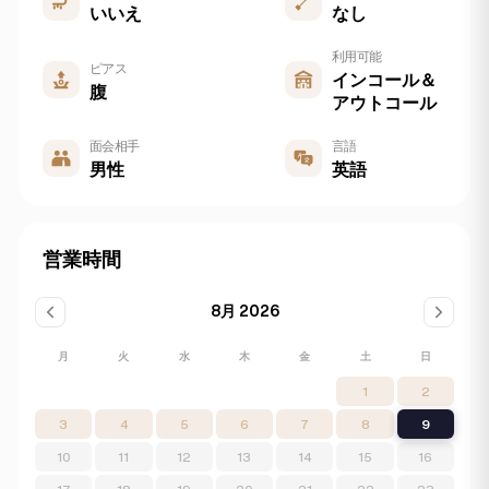
いいえ
なし
利用可能
ピアス
インコール＆
腹
アウトコール
面会相手
言語
男性
英語
営業時間
8月 2026
月
火
水
木
金
土
日
1
2
3
4
5
6
7
8
9
10
11
12
13
14
15
16