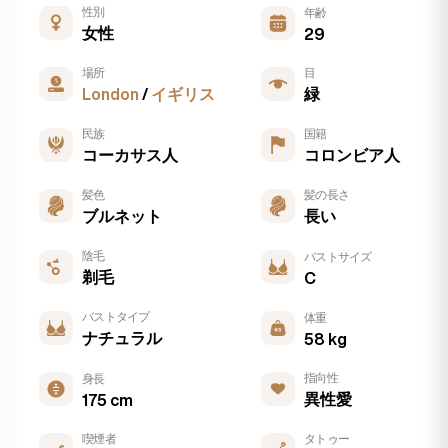
性別
年齢
女性
29
場所
目
London
/
イギリス
緑
民族
国籍
コーカサス人
コロンビア人
髪色
髪の長さ
ブルネット
長い
陰毛
バストサイズ
剃毛
C
バストタイプ
体重
ナチュラル
58 kg
指向性
身長
異性愛
175 cm
喫煙者
タトゥー