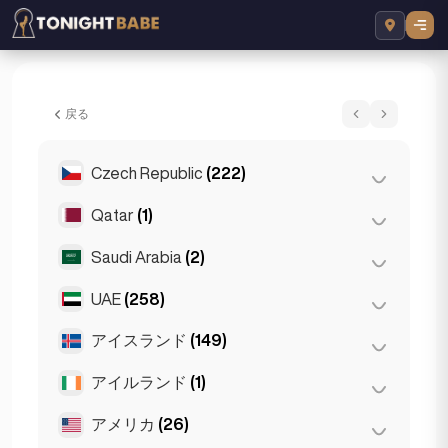
Sylvia - エスコート London, イギリス
戻る
Czech Republic
(222)
Qatar
(1)
プラハ
(220)
ブルノ
(2)
Saudi Arabia
(2)
Doha
(1)
UAE
(258)
Riyadh
(2)
アイスランド
(149)
アブダビ
(2)
ドバイ
(256)
アイルランド
(1)
レイキャビク
(149)
アメリカ
(26)
ダブリン
(1)