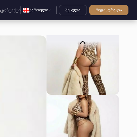
ქართული
შესვლა
რეგისტრაცია
ი
კონტაქტი