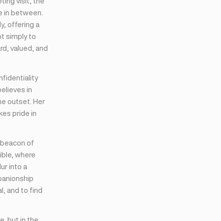
ting visit, the
e in between.
y, offering a
ot simply to
rd, valued, and
nfidentiality
elieves in
he outset. Her
kes pride in
a beacon of
ible, where
ur into a
panionship
l, and to find
e, but in the