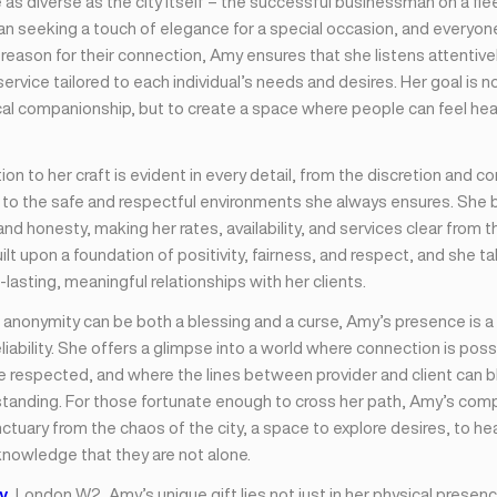
e as diverse as the city itself – the successful businessman on a flee
an seeking a touch of elegance for a special occasion, and everyon
eason for their connection, Amy ensures that she listens attentivel
ervice tailored to each individual’s needs and desires. Her goal is n
cal companionship, but to create a space where people can feel hea
on to her craft is evident in every detail, from the discretion and co
 to the safe and respectful environments she always ensures. She b
nd honesty, making her rates, availability, and services clear from t
ilt upon a foundation of positivity, fairness, and respect, and she ta
-lasting, meaningful relationships with her clients.
e anonymity can be both a blessing and a curse, Amy’s presence is 
iability. She offers a glimpse into a world where connection is poss
 respected, and where the lines between provider and client can bl
tanding. For those fortunate enough to cross her path, Amy’s com
ctuary from the chaos of the city, a space to explore desires, to hea
knowledge that they are not alone.
y
, London W2, Amy’s unique gift lies not just in her physical presenc