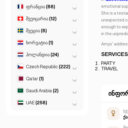
დებრეცენი
(3)
emotional sup
ფრანცია
(88)
ჰელსინკი
(2)
She is a test
სეგედი
(2)
შვეიცარია
(12)
ლიონი
(7)
unexpected of
enough to exp
მარსელი
(2)
შვეცია
(8)
ბაზელი
(2)
in the unpredi
მონაკო
(1)
ბერნი
(3)
ხორვატია
(1)
სტოქჰოლმი
(8)
Amys’ addres
ნიცა
(5)
ლოზანა
(3)
SERVICES
ჰოლანდია
(24)
ზაგრები
(1)
პარიზი
(69)
ჟენევა
(2)
PARTY
Czech Republic
(222)
ამსტერდამი
(4)
TRAVEL
ტულუზა
(4)
ციურიხი
(2)
როტერდამი
(3)
Qatar
(1)
ბრნო
(2)
ჰააგა
(1)
პრაღა
(220)
Saudi Arabia
(2)
Doha
(1)
ინფორ
Den Haag
(16)
UAE
(258)
Riyadh
(2)
სქ
აბუ-დაბი
(2)
ქ
დუბაი
(256)
მდ