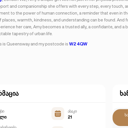
port and companionship she offers with every step, every touch, a
ament to the power of human connection, a reminder that even in t
 places, warmth, kindness, and understanding can be found. And fo
erience her care, Amy becomes a trusted ally, a confidante, and a
ctable tapestry of urban life.
s is Queensway and my postcode is
W2 4QW
მაცია
ხა
ესი
ასაკი
ხ
ალი
21
ებარეობა