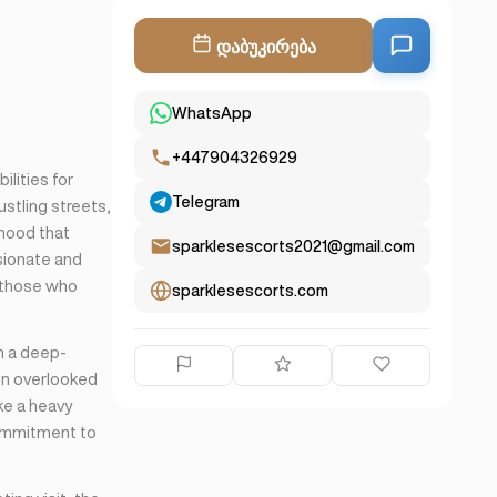
დაბუკირება
WhatsApp
+447904326929
ilities for
Telegram
stling streets,
rhood that
sparklesescorts2021@gmail.com
sionate and
 those who
sparklesescorts.com
m a deep-
en overlooked
ke a heavy
commitment to