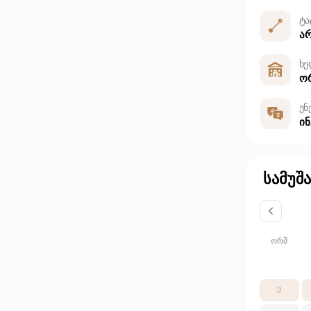
ტა
ა
ხე
ო
ენ
ი
სამუშ
ᲝᲠᲨ
3