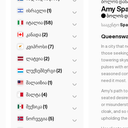
ჰამბურგი
(41)
ბოლოს დანა
მარბელია
(1)
სტამბოლი
(50)
Dortmund
(4)
Amy Spa
ისრაელი
(1)
რეიქიავიკი
(149)
სევილია
(3)
ბოლოს და
Koln
(36)
იტალია
(58)
თელ-ავივი
(1)
Gran Canarja
(1)
სააგენტო:
Spa
Leipzig
(2)
Mallorca
(1)
კანადა
(2)
მილანი
(50)
Queensway
Sevilla
(1)
ნეაპოლი
(1)
In a city that
კვიპროსი
(7)
ტორონტო
(2)
those seeking
რომი
(3)
ლატვია
(2)
ლარნაქა
(2)
towering skys
ტურინი
(1)
pulses with e
ლიმასოლი
(2)
ლუქსემბურგი
(2)
რიგა
(2)
seasoned comp
ფლორენცია
(3)
ნიქოსია
(3)
need it most.
მალაიზია
(1)
ლუქსემბურგი
(2)
Napoli
(0)
Amy’s path to 
მალტა
(4)
კუალა-ლუმპური
(1)
seated desire
or misunderst
მექსიკა
(1)
სლიემა
(1)
cloak, and so
Birkirkara
(1)
upholding the 
ნორვეგია
(5)
მეხიკო
(1)
Saint Julian
(2)