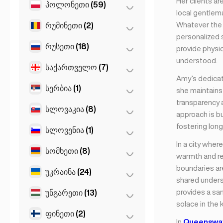
Her clients ar
პოლონეთი
(59)
ოსლო
(5)
local gentlem
Whatever the r
რუმინეთი
(2)
ვარშავა
(55)
personalized s
ვროცლავი
(2)
რუსეთი
(18)
ბუქარესტი
(2)
provide physi
understood.
კრაკოვი
(1)
საქართველო
(7)
მოსკოვი
(12)
Amy’s dedicati
პოზნანი
(1)
სანქტ-პეტერბურგი
(1)
სერბია
(1)
ბათუმი
(2)
she maintains
transparency a
St Petersburg
(5)
თბილისი
(5)
სლოვაკია
(8)
Belgrad
(1)
approach is bu
fostering long
სლოვენია
(1)
ბრატისლავა
(8)
In a city wher
სომხეთი
(8)
ლიუბლიანა
(1)
warmth and rel
boundaries are
უკრაინა
(24)
ერევანი
(8)
shared unders
provides a san
უნგარეთი
(13)
ხარკოვი
(1)
solace in the 
Kiev
(23)
ფინეთი
(2)
ბუდაპეშტი
(8)
In
Queenswa