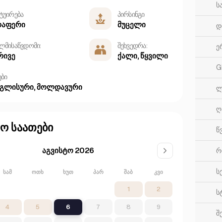
ს
ტუირება
პირსინგი
რაფერი
მუცელი
დ
ლმისაწვდომი:
შეხვედრა:
ე
რივე
ქალი, წყვილი
G
ები
ნგლისური, მოლდავური
ლ
ღ
აო საათები
წ
აგვისტო 2026
რ
ს
ᲡᲐᲛ
ᲝᲗᲮ
ᲮᲣᲗ
ᲞᲐᲠ
ᲨᲐᲑ
ᲙᲕᲘ
1
2
ს
4
5
6
7
8
9
შ