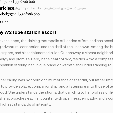
ხული 1 კვირის წინ
rkles
ესკორტი: London, გაერთიანებული სამეფო
ნახული 1 კვირის წინ
rkles
 W2 tube station escort
 never sleeps, the thriving metropolis of London offers endless possib
 adventure, connection, and the thrill of the unknown. Among the bu
crapers, and historic landmarks lies Queensway, a vibrant neighbo
nergy and promise. Here, in the heart of W2, resides Amy, a compas
anion offering her unique brand of warmth and understanding to
her calling was not born of circumstance or scandal, but rather fro
 to provide solace, companionship, and a listening ear to those oft
ood. She understands the stigma that can cling to her profession li
 she approaches each encounter with openness, empathy, and a 
highest standards of integrity.