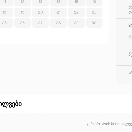
11
12
13
14
15
16
მ
თ
18
19
20
21
22
23
25
26
27
28
29
30
ფ
შ
წ
დ
ილვები
ჯერ არ არის მიმოხილვე