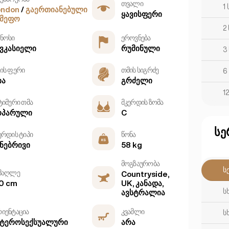
თვალი
1
ondon
/
გაერთიანებული
ყავისფერი
ამეფო
2
ნოსი
ეროვნება
ავკასიელი
რუმინული
3
ის ფერი
თმის სიგრძე
6
ია
გრძელი
1
ტიმური თმა
მკერდის ზომა
ოპარული
C
სე
ერდის ტიპი
წონა
ნებრივი
58 kg
მოგზაურობა
ს
მაღლე
Countryside,
0 cm
UK, კანადა,
ს
ავსტრალია
იენტაცია
კვამლი
ს
ეტეროსექსუალური
არა