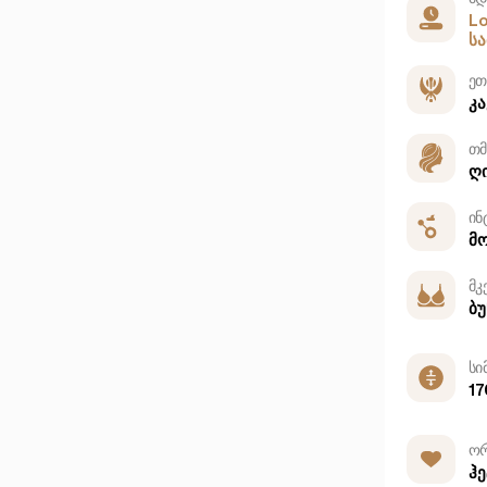
L
ს
ეთ
კ
თმ
ღ
ინ
მ
მკ
ბუ
სი
17
ორ
ჰ