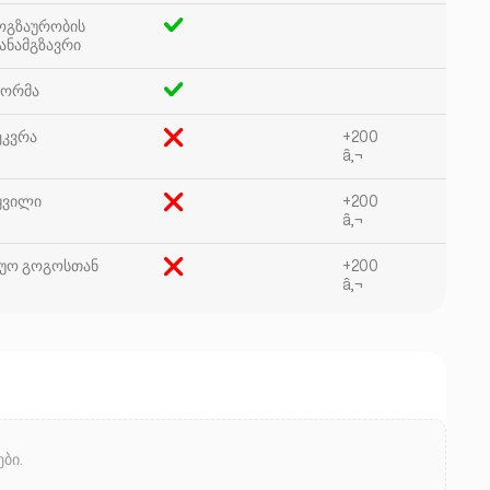
ოგზაურობის
ანამგზავრი
ორმა
ეკვრა
+200
â‚¬
ყვილი
+200
â‚¬
უო გოგოსთან
+200
â‚¬
ბი.