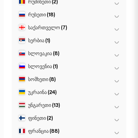
რუმინეთი
(2)
ვარშავა
(55)
ვროცლავი
(2)
რუსეთი
(18)
ბუქარესტი
(2)
კრაკოვი
(1)
საქართველო
(7)
მოსკოვი
(12)
პოზნანი
(1)
სანქტ-პეტერბურგი
(1)
სერბია
(1)
ბათუმი
(2)
St Petersburg
(5)
თბილისი
(5)
სლოვაკია
(8)
Belgrad
(1)
სლოვენია
(1)
ბრატისლავა
(8)
სომხეთი
(8)
ლიუბლიანა
(1)
უკრაინა
(24)
ერევანი
(8)
უნგარეთი
(13)
ხარკოვი
(1)
Kiev
(23)
ფინეთი
(2)
ბუდაპეშტი
(8)
დებრეცენი
(3)
ფრანცია
(88)
ჰელსინკი
(2)