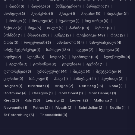
|
მაიამი (6)
|
მალაგა (5)
|
მანჩესტერი (4)
|
მარბელია (1)
|
მარსელი (2)
|
მელბურნი (1)
|
მეხიკო (1)
|
მილანი (50)
|
მიუნხენი (21)
|
მონაკო (1)
|
მოსკოვი (12)
|
ნეაპოლი (1)
|
ნიუ-იორქი (6)
|
ნიქოსია (3)
|
ნიცა (5)
|
ოსლო (5)
|
პარიზი (69)
|
პერთი (2)
|
პოზნანი (1)
|
პრაღა (220)
|
ჟენევა (2)
|
რეიქიავიკი (149)
|
რიგა (2)
|
რომი (3)
|
როტერდამი (3)
|
სან-პაოლო (54)
|
სან-ფრანცისკო (4)
|
სანქტ-პეტერბურგი (1)
|
სარაევო (134)
|
სეგედი (2)
|
სევილია (3)
|
სიდნეი (2)
|
სლიემა (1)
|
სოფია (5)
|
სტამბოლი (50)
|
სტოქჰოლმი (8)
|
ტალინი (1)
|
ტორონტო (2)
|
ტულუზა (4)
|
ტურინი (1)
|
ფლორენცია (3)
|
ფრანკფურტი (44)
|
შიკაგო (4)
|
შტუტგარტი (9)
|
ციურიხი (2)
|
ხარკოვი (1)
|
ჰააგა (1)
|
ჰამბურგი (41)
|
ჰელსინკი (2)
|
Belgrad (1)
|
Birkirkara (1)
|
Bruges (2)
|
Den Haag (16)
|
Doha (1)
|
Dortmund (4)
|
Glasgow (1)
|
Gold Coast (1)
|
Gran Canarja (1)
|
Kiev (23)
|
Koln (36)
|
Leipzig (2)
|
Leuven (2)
|
Mallorca (1)
|
Newcastle (1)
|
Patras (2)
|
Riyadh (2)
|
Saint Julian (2)
|
Sevilla (1)
|
St Petersburg (5)
|
Thessakiniki (3)