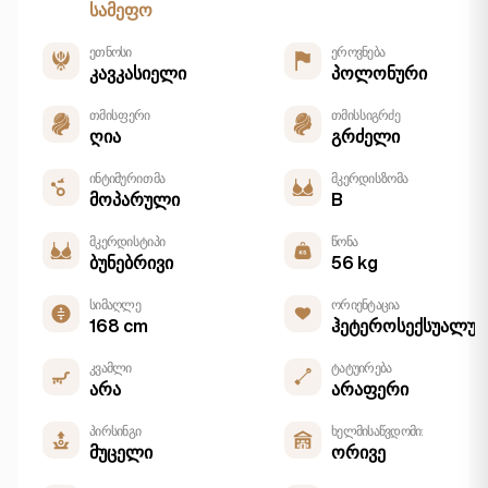
სამეფო
ეთნოსი
ეროვნება
კავკასიელი
პოლონური
თმის ფერი
თმის სიგრძე
ღია
გრძელი
ინტიმური თმა
მკერდის ზომა
მოპარული
B
მკერდის ტიპი
წონა
ბუნებრივი
56 kg
სიმაღლე
ორიენტაცია
168 cm
ჰეტეროსექსუალუ
კვამლი
ტატუირება
არა
არაფერი
პირსინგი
ხელმისაწვდომი:
მუცელი
ორივე