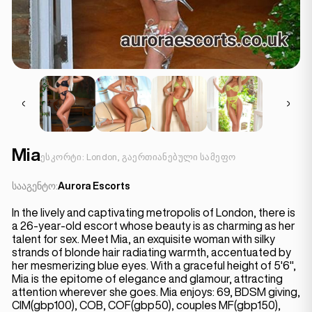
Mia
ესკორტი: London, გაერთიანებული სამეფო
სააგენტო:
Aurora Escorts
In the lively and captivating metropolis of London, there is
a 26-year-old escort whose beauty is as charming as her
talent for sex. Meet Mia, an exquisite woman with silky
strands of blonde hair radiating warmth, accentuated by
her mesmerizing blue eyes. With a graceful height of 5'6",
Mia is the epitome of elegance and glamour, attracting
attention wherever she goes. Mia enjoys: 69, BDSM giving,
CIM(gbp100), COB, COF(gbp50), couples MF(gbp150),