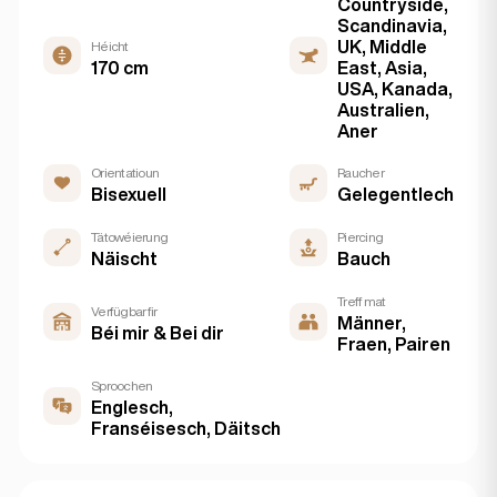
Countryside,
Scandinavia,
UK, Middle
Héicht
170 cm
East, Asia,
USA, Kanada,
Australien,
Aner
Orientatioun
Raucher
Bisexuell
Gelegentlech
Tätowéierung
Piercing
Näischt
Bauch
Treff mat
Verfügbar fir
Männer,
Béi mir & Bei dir
Fraen, Pairen
Sproochen
Englesch,
Franséisesch, Däitsch