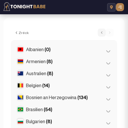
Pauline - Escort a Lyon, Frankräich
Zréck
Albanien
(0)
Armenien
(8)
Tirana
(0)
Australien
(8)
Jerewan
(8)
Belgien
(14)
Brisbane
(2)
Gold Coast
(1)
Bosnien an Herzegowina
(134)
Antwerpen
(5)
Melbourne
(1)
Brüggen
(2)
Brasilien
(54)
Sarajevo
(134)
Perth
(2)
Brüssel
(3)
Bulgarien
(8)
São Paulo
(54)
Sydney
(2)