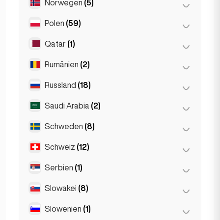
Norwegen
(5)
Amsterdam
(4)
Den Haag
(1)
Polen
(59)
Oslo
(5)
Den Haag
(16)
Qatar
(1)
Breslau
(2)
Rotterdam
(3)
Krakau
(1)
Rumänien
(2)
Doha
(1)
Posen
(1)
Russland
(18)
Bukarest
(2)
Warschau
(55)
Saudi Arabia
(2)
Moskau
(12)
Sankt Petersburg
(1)
Schweden
(8)
Riyadh
(2)
St Petersburg
(5)
Schweiz
(12)
Stockholm
(8)
Serbien
(1)
Basel
(2)
Bern
(3)
Slowakei
(8)
Belgrad
(1)
Genf
(2)
Slowenien
(1)
Bratislava
(8)