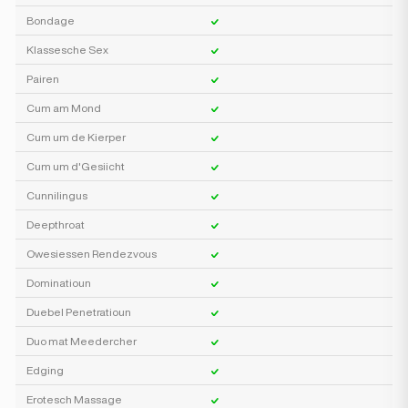
Bondage
Klassesche Sex
Pairen
Cum am Mond
Cum um de Kierper
Cum um d'Gesiicht
Cunnilingus
Deepthroat
Owesiessen Rendezvous
Dominatioun
Duebel Penetratioun
Duo mat Meedercher
Edging
Erotesch Massage