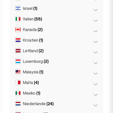
Paräis
(69)
Thessakiniki
(3)
Israel
(1)
Reykjavik
(149)
Toulouse
(4)
Thessaloniki
(2)
Italien
(58)
Tel Aviv
(1)
Kanada
(2)
Florenz
(3)
Mailand
(50)
Kroatien
(1)
Toronto
(2)
Napoli
(0)
Lettland
(2)
Zagreb
(1)
Neapel
(1)
Luxemburg
(2)
Riga
(2)
Roum
(3)
Malaysia
(1)
Lëtzebuerg
(2)
Turin
(1)
Malta
(4)
Kuala Lumpur
(1)
Mexiko
(1)
Birkirkara
(1)
Saint Julian
(2)
Niederlande
(24)
Mexiko-Stadt
(1)
Sliema
(1)