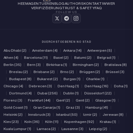
HEEM
AGENTUEREN
BLOG
AUTHORS
KONTAKT
IWWER
VERIFIZÉIERUNG
TRUST & SAFETY
FAQ
FOLLOW US
DUERCHSTOEBEREN NO STAD
Abu Dhabi (2)
|
Amsterdam (4)
|
Ankara (14)
|
Antwerpen (5)
|
Athen (4)
|
Barcelona (11)
|
Basel (2)
|
Batumi (2)
|
Belgrad (1)
|
Berlin (35)
|
Bern (3)
|
Birkirkara (1)
|
Birmingham (2)
|
Bratislava (8)
|
Breslau (2)
|
Brisbane (2)
|
Brno (2)
|
Brüggen (2)
|
Brüssel (3)
|
Budapest (8)
|
Bukarest (2)
|
Burgas (1)
|
Charkiw (1)
|
Chicago (4)
|
Debrecen (3)
|
Den Haag (1)
|
Den Haag (16)
|
Doha (1)
|
Dortmund (4)
|
Dubai (256)
|
Dublin (1)
|
Düsseldorf (22)
|
Florenz (3)
|
Frankfurt (44)
|
Genf (2)
|
Gent (2)
|
Glasgow (1)
|
Gold Coast (1)
|
Gran Canarja (1)
|
Graz (3)
|
Hamburg (41)
|
Helsinki (2)
|
Innsbruck (3)
|
Istanbul (50)
|
Izmir (2)
|
Jerewan (8)
|
Kiev (23)
|
Koln (36)
|
Köln (11)
|
Kopenhagen (92)
|
Krakau (1)
|
Kuala Lumpur (1)
|
Larnaca (2)
|
Lausanne (3)
|
Leipzig (2)
|