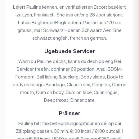
Léiert Pauline kennen, en verifizéierten Escort baséiert
zu Lyon, Frankräich. She ass en/eng 28 Joer ale/jonk
Latäin Begleeder/Begleederin. Pauline ass 170 cm
grouss, mat Schwaarz Hoer an Schwaarz Aen. She
schwätzt english, french an german.
Ugebuede Servicer
Wann du Pauline béchs, kanns du dech op eng Rei
Servicer freeën, dorënner 69 position, Anal, BDSM-
Femdom, Ball licking & sucking, Body slides, Body to
body massage, Bondage, Classic sex, Couples, Cum in
mouth, Cum on body, Cum on face, Cunnilingus,
Deepthroat, Dinner date.
Präisser
Pauline bitt flexibel Buchungsoptiounen déi op däi
Zäitplang passen. 30 min: €100 incall / €100 outcall. 1
hour: €150 incall / €160 outcall. 2 hours: €250 incall.