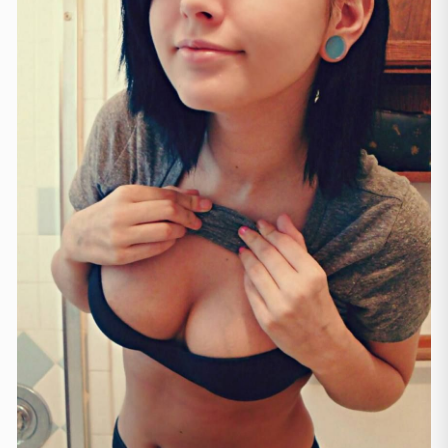
Manchester
(4)
Newcastle
(1)