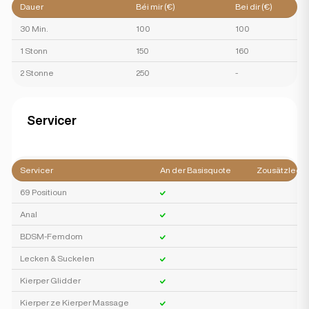
Dauer
Béi mir (€)
Bei dir (€)
30 Min.
100
100
1 Stonn
150
160
2 Stonne
250
-
Servicer
Servicer
An der Basisquote
Zousätzlech
69 Positioun
Anal
BDSM-Femdom
Lecken & Suckelen
Kierper Glidder
Kierper ze Kierper Massage