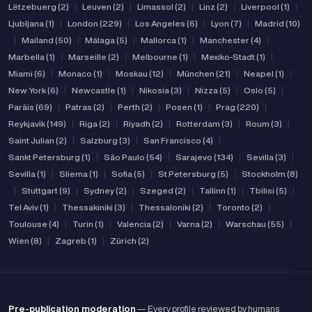
Lëtzebuerg (2)
|
Leuven (2)
|
Limassol (2)
|
Linz (2)
|
Liverpool (1)
|
Ljubljana (1)
|
London (229)
|
Los Angeles (6)
|
Lyon (7)
|
Madrid (10)
|
Mailand (50)
|
Málaga (5)
|
Mallorca (1)
|
Manchester (4)
|
Marbella (1)
|
Marseille (2)
|
Melbourne (1)
|
Mexiko-Stadt (1)
|
Miami (6)
|
Monaco (1)
|
Moskau (12)
|
München (21)
|
Neapel (1)
|
New York (6)
|
Newcastle (1)
|
Nikosia (3)
|
Nizza (5)
|
Oslo (5)
|
Paräis (69)
|
Patras (2)
|
Perth (2)
|
Posen (1)
|
Prag (220)
|
Reykjavik (149)
|
Riga (2)
|
Riyadh (2)
|
Rotterdam (3)
|
Roum (3)
|
Saint Julian (2)
|
Salzburg (3)
|
San Francisco (4)
|
Sankt Petersburg (1)
|
São Paulo (54)
|
Sarajevo (134)
|
Sevilla (3)
|
Sevilla (1)
|
Sliema (1)
|
Sofia (5)
|
St Petersburg (5)
|
Stockholm (8)
|
Stuttgart (9)
|
Sydney (2)
|
Szeged (2)
|
Tallinn (1)
|
Tbilisi (5)
|
Tel Aviv (1)
|
Thessakiniki (3)
|
Thessaloniki (2)
|
Toronto (2)
|
Toulouse (4)
|
Turin (1)
|
Valencia (2)
|
Varna (2)
|
Warschau (55)
|
Wien (8)
|
Zagreb (1)
|
Zürich (2)
Pre-publication moderation
— Every profile reviewed by humans