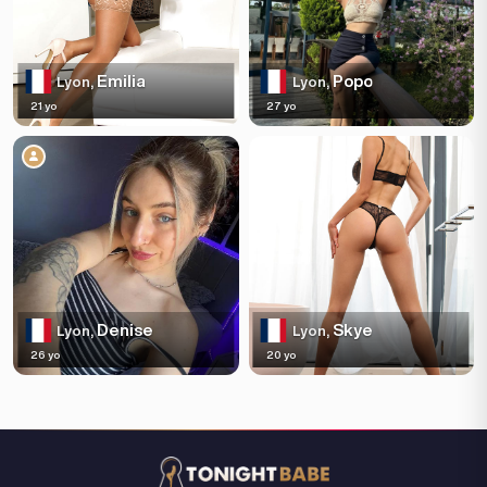
Emilia
Popo
Lyon,
Lyon,
21 yo
27 yo
Denise
Skye
Lyon,
Lyon,
26 yo
20 yo