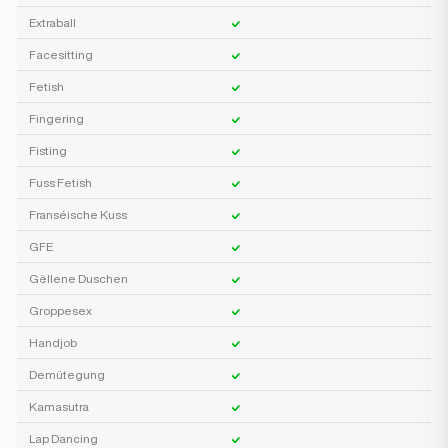
Extraball
Facesitting
Fetish
Fingering
Fisting
Fuss Fetish
Franséische Kuss
GFE
Gëllene Duschen
Groppesex
Handjob
Demütegung
Kamasutra
Lap Dancing