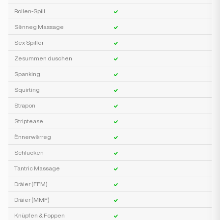
Rollen-Spill
Sënneg Massage
Sex Spiller
Zesummen duschen
Spanking
Squirting
Strapon
Striptease
Ënnerwërreg
Schlucken
Tantric Massage
Dräier (FFM)
Dräier (MMF)
Knüpfen & Foppen