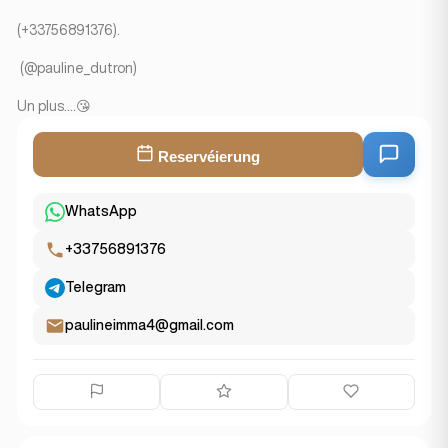
(+33756891376).
(@pauline_dutron)
Un plus....😘
Reservéierung
WhatsApp
+33756891376
Telegram
paulineimma4@gmail.com