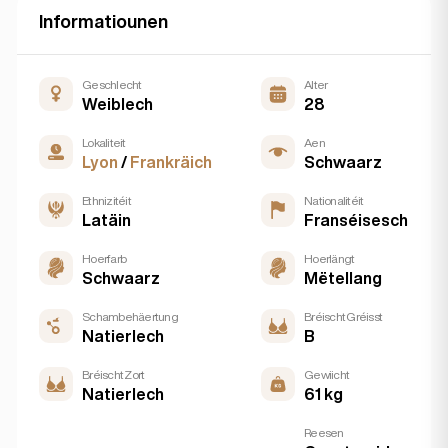
Informatiounen
Geschlecht
Alter
Weiblech
28
Lokaliteit
Aen
Lyon
/
Frankräich
Schwaarz
Ethnizitéit
Nationalitéit
Latäin
Franséisesch
Hoerfarb
Hoerlängt
Schwaarz
Mëtellang
Schambehäertung
Bréischt Gréisst
Natierlech
B
Bréischt Zort
Gewiicht
Natierlech
61 kg
Reesen