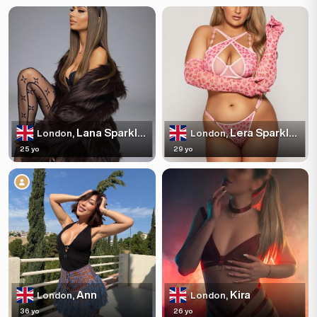
Lana Sparkles
Lera Sparkles
London,
London,
25 yo
29 yo
Ann
Kira
London,
London,
36 yo
26 yo