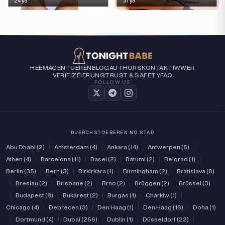
24 yo
31 yo
HEEM
AGENTUEREN
BLOG
AUTHORS
KONTAKT
IWWER
VERIFIZÉIERUNG
TRUST & SAFETY
FAQ
FOLLOW US
DUERCHSTOEBEREN NO STAD
Abu Dhabi (2)
|
Amsterdam (4)
|
Ankara (14)
|
Antwerpen (5)
|
Athen (4)
|
Barcelona (11)
|
Basel (2)
|
Batumi (2)
|
Belgrad (1)
|
Berlin (35)
|
Bern (3)
|
Birkirkara (1)
|
Birmingham (2)
|
Bratislava (8)
|
Breslau (2)
|
Brisbane (2)
|
Brno (2)
|
Brüggen (2)
|
Brüssel (3)
|
Budapest (8)
|
Bukarest (2)
|
Burgas (1)
|
Charkiw (1)
|
Chicago (4)
|
Debrecen (3)
|
Den Haag (1)
|
Den Haag (16)
|
Doha (1)
|
Dortmund (4)
|
Dubai (256)
|
Dublin (1)
|
Düsseldorf (22)
|