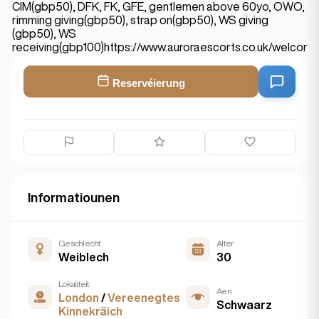
CIM(gbp50), DFK, FK, GFE, gentlemen above 60yo, OWO,
rimming giving(gbp50), strap on(gbp50), WS giving
(gbp50), WS
receiving(gbp100)https://www.auroraescorts.co.uk/welco
Reservéierung
Informatiounen
Geschlecht
Alter
Weiblech
30
Lokaliteit
Aen
London
/
Vereenegtes
Schwaarz
Kinnekräich