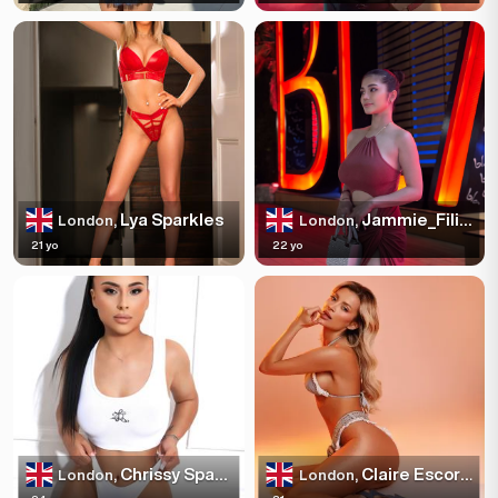
Lya Sparkles
Jammie_Filipina
London,
London,
21 yo
22 yo
Chrissy Sparkles
Claire Escortss
London,
London,