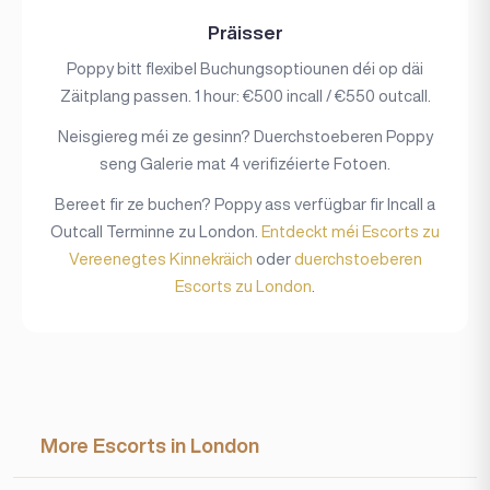
Präisser
Poppy bitt flexibel Buchungsoptiounen déi op däi
Zäitplang passen. 1 hour: €500 incall / €550 outcall.
Neisgiereg méi ze gesinn? Duerchstoeberen Poppy
seng Galerie mat 4 verifizéierte Fotoen.
Bereet fir ze buchen? Poppy ass verfügbar fir Incall a
Outcall Terminne zu London.
Entdeckt méi Escorts zu
Vereenegtes Kinnekräich
oder
duerchstoeberen
Escorts zu London
.
More Escorts in London