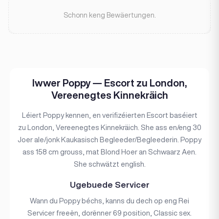
Schonn keng Bewäertungen.
Iwwer Poppy — Escort zu London,
Vereenegtes Kinnekräich
Léiert Poppy kennen, en verifizéierten Escort baséiert
zu London, Vereenegtes Kinnekräich. She ass en/eng 30
Joer ale/jonk Kaukasisch Begleeder/Begleederin. Poppy
ass 158 cm grouss, mat Blond Hoer an Schwaarz Aen.
She schwätzt english.
Ugebuede Servicer
Wann du Poppy béchs, kanns du dech op eng Rei
Servicer freeën, dorënner 69 position, Classic sex.