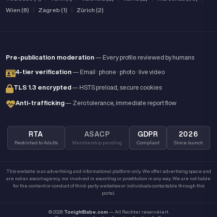
Wien (8)
|
Zagreb (1)
|
Zürich (2)
Pre-publication moderation
— Every profile reviewed by humans
4-tier verification
— Email · phone · photo · live video
TLS 1.3 encrypted
— HSTS preload, secure cookies
Anti-trafficking
— Zero tolerance, immediate report flow
RTA
ASACP
GDPR
2026
Restricted to Adults
Membership pending
Compliant
Since launch
This website is an advertising and informational platform only. We offer advertising space and
are not an escort agency, nor involved in escorting or prostitution in any way. We are not liable
for the content or conduct of third-party websites or individuals contactable through this
portal.
© 2026
TonightBabe.com
— All Rechter reservéiert.