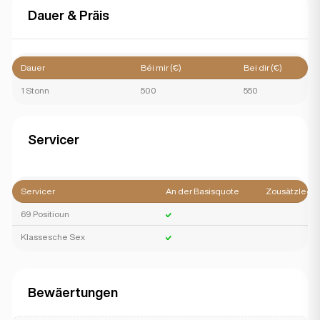
Dauer & Präis
Dauer
Béi mir (€)
Bei dir (€)
1 Stonn
500
550
Servicer
Servicer
An der Basisquote
Zousätzlech
69 Positioun
Klassesche Sex
Bewäertungen