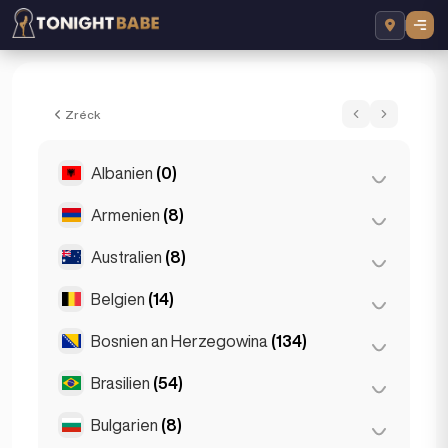
Poppy - Escort a London, Vereenegtes Ki
Zréck
Albanien
(0)
Armenien
(8)
Tirana
(0)
Australien
(8)
Jerewan
(8)
Belgien
(14)
Brisbane
(2)
Gold Coast
(1)
Bosnien an Herzegowina
(134)
Antwerpen
(5)
Melbourne
(1)
Brüggen
(2)
Brasilien
(54)
Sarajevo
(134)
Perth
(2)
Brüssel
(3)
Bulgarien
(8)
São Paulo
(54)
Sydney
(2)