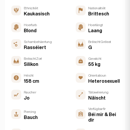
Ethnizitéit
Nationalitéit
Kaukasisch
Brittesch
Hoerfarb
Hoerlängt
Blond
Laang
Schambehäertung
Bréischt Gréisst
Rasséiert
G
Bréischt Zort
Gewiicht
Silikon
55 kg
Héicht
Orientatioun
158 cm
Heterosexuell
Raucher
Tätowéierung
Jo
Näischt
Verfügbar fir
Piercing
Béi mir & Bei
Bauch
dir