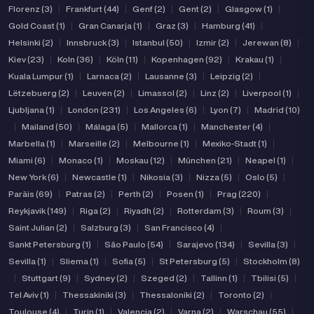
Florenz (3)
|
Frankfurt (44)
|
Genf (2)
|
Gent (2)
|
Glasgow (1)
|
Gold Coast (1)
|
Gran Canarja (1)
|
Graz (3)
|
Hamburg (41)
|
Helsinki (2)
|
Innsbruck (3)
|
Istanbul (50)
|
Izmir (2)
|
Jerewan (8)
|
Kiev (23)
|
Koln (36)
|
Köln (11)
|
Kopenhagen (92)
|
Krakau (1)
|
Kuala Lumpur (1)
|
Larnaca (2)
|
Lausanne (3)
|
Leipzig (2)
|
Lëtzebuerg (2)
|
Leuven (2)
|
Limassol (2)
|
Linz (2)
|
Liverpool (1)
|
Ljubljana (1)
|
London (231)
|
Los Angeles (6)
|
Lyon (7)
|
Madrid (10)
|
Mailand (50)
|
Málaga (5)
|
Mallorca (1)
|
Manchester (4)
|
Marbella (1)
|
Marseille (2)
|
Melbourne (1)
|
Mexiko-Stadt (1)
|
Miami (6)
|
Monaco (1)
|
Moskau (12)
|
München (21)
|
Neapel (1)
|
New York (6)
|
Newcastle (1)
|
Nikosia (3)
|
Nizza (5)
|
Oslo (5)
|
Paräis (69)
|
Patras (2)
|
Perth (2)
|
Posen (1)
|
Prag (220)
|
Reykjavik (149)
|
Riga (2)
|
Riyadh (2)
|
Rotterdam (3)
|
Roum (3)
|
Saint Julian (2)
|
Salzburg (3)
|
San Francisco (4)
|
Sankt Petersburg (1)
|
São Paulo (54)
|
Sarajevo (134)
|
Sevilla (3)
|
Sevilla (1)
|
Sliema (1)
|
Sofia (5)
|
St Petersburg (5)
|
Stockholm (8)
|
Stuttgart (9)
|
Sydney (2)
|
Szeged (2)
|
Tallinn (1)
|
Tbilisi (5)
|
Tel Aviv (1)
|
Thessakiniki (3)
|
Thessaloniki (2)
|
Toronto (2)
|
Toulouse (4)
|
Turin (1)
|
Valencia (2)
|
Varna (2)
|
Warschau (55)
|