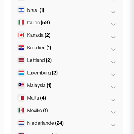
Paräis
(69)
Thessakiniki
(3)
Israel
(1)
Reykjavik
(149)
Toulouse
(4)
Thessaloniki
(2)
Italien
(58)
Tel Aviv
(1)
Kanada
(2)
Florenz
(3)
Mailand
(50)
Kroatien
(1)
Toronto
(2)
Napoli
(0)
Lettland
(2)
Zagreb
(1)
Neapel
(1)
Luxemburg
(2)
Riga
(2)
Roum
(3)
Malaysia
(1)
Lëtzebuerg
(2)
Turin
(1)
Malta
(4)
Kuala Lumpur
(1)
Mexiko
(1)
Birkirkara
(1)
Saint Julian
(2)
Niederlande
(24)
Mexiko-Stadt
(1)
Sliema
(1)