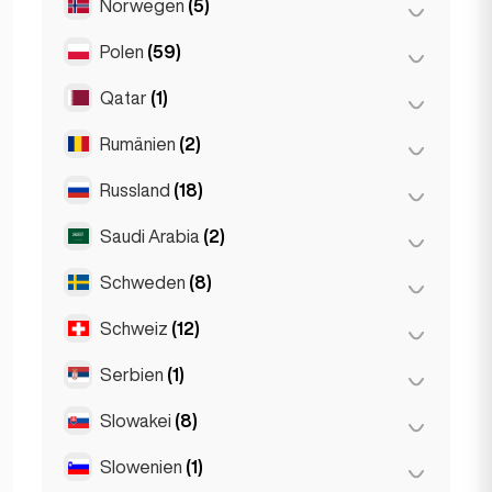
Norwegen
(5)
Amsterdam
(4)
Den Haag
(1)
Polen
(59)
Oslo
(5)
Den Haag
(16)
Qatar
(1)
Breslau
(2)
Rotterdam
(3)
Krakau
(1)
Rumänien
(2)
Doha
(1)
Posen
(1)
Russland
(18)
Bukarest
(2)
Warschau
(55)
Saudi Arabia
(2)
Moskau
(12)
Sankt Petersburg
(1)
Schweden
(8)
Riyadh
(2)
St Petersburg
(5)
Schweiz
(12)
Stockholm
(8)
Serbien
(1)
Basel
(2)
Bern
(3)
Slowakei
(8)
Belgrad
(1)
Genf
(2)
Slowenien
(1)
Bratislava
(8)