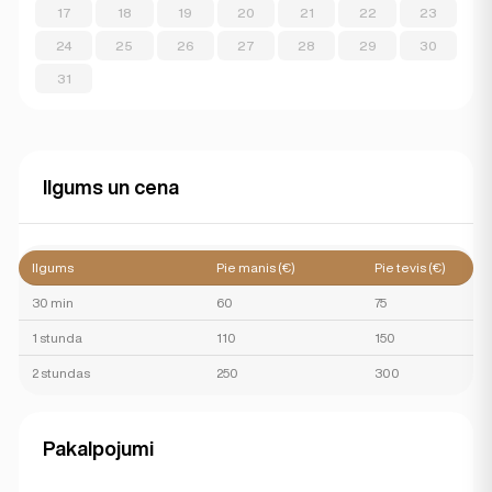
17
18
19
20
21
22
23
24
25
26
27
28
29
30
31
Ilgums un cena
Ilgums
Pie manis (€)
Pie tevis (€)
30 min
60
75
1 stunda
110
150
2 stundas
250
300
Pakalpojumi