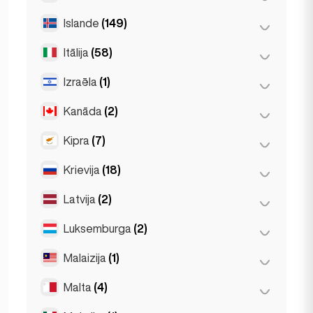
Tulūza
(4)
Islande
(149)
Dublina
(1)
Itālija
(58)
Reikjavīka
(149)
Izraēla
(1)
Florence
(3)
Milāna
(50)
Kanāda
(2)
Telaviva
(1)
Napoli
(0)
Kipra
(7)
Toronto
(2)
Neapole
(1)
Krievija
(18)
Larnaka
(2)
Roma
(3)
Limasols
(2)
Latvija
(2)
Maskava
(12)
Turīna
(1)
Nikozija
(3)
Sanktpēterburga
(1)
Luksemburga
(2)
Rīga
(2)
St Petersburg
(5)
Malaizija
(1)
Luksemburga
(2)
Malta
(4)
Kualalumpura
(1)