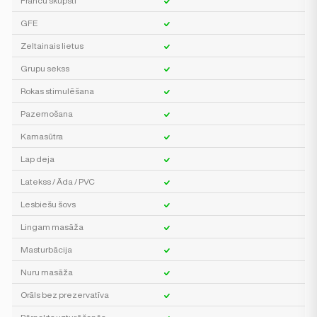
Franču skūpsti
GFE
Zeltainais lietus
Grupu sekss
Rokas stimulēšana
Pazemošana
Kamasūtra
Lap deja
Latekss / Āda / PVC
Lesbiešu šovs
Lingam masāža
Masturbācija
Nuru masāža
Orāls bez prezervatīva