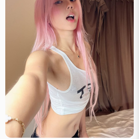
Hamburga
(41)
Koln
(36)
Ķelne
(11)
Leipzig
(2)
Minhene
(21)
Štutgarte
(9)