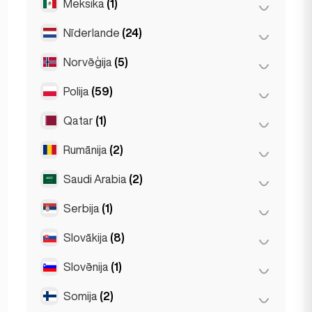
Meksika
(1)
Birkirkara
(1)
Saint Julian
(2)
Nīderlande
(24)
Mehiko
(1)
Slīma
(1)
Norvēģija
(5)
Amsterdama
(4)
Den Haag
(16)
Polija
(59)
Oslo
(5)
Hāga
(1)
Qatar
(1)
Krakova
(1)
Roterdama
(3)
Poznaņa
(1)
Rumānija
(2)
Doha
(1)
Varšava
(55)
Saudi Arabia
(2)
Bukareste
(2)
Vroclava
(2)
Serbija
(1)
Riyadh
(2)
Slovākija
(8)
Belgrad
(1)
Slovēnija
(1)
Bratislava
(8)
Somija
(2)
Ļubļana
(1)