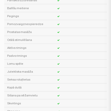
Pārnakts uzturēšanās
Ballīšu meitene
Pegings
Pornozvaigznes pieredze
Prostatas masāža
Orālā stimulēšana
Aktīvs rimings
Pasīvs rimings
Lomu spēle
Jutekliska masāža
Seksa rotaļlietas
Kopā dušā
Sišana pa sēžamvietu
Skvirtings