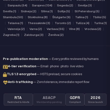
|
Sanpaulu (54)
|
Sarajevo (134)
|
Segeda (2)
|
Sevilja (3)
|
Sevilla (1)
|
Sidneja (2)
|
Slīma (1)
|
Sofija (5)
|
St Petersburg (5)
|
Stambula (50)
|
Stokholma (8)
|
Štutgarte (9)
|
Tallina (1)
|
Tbilisi (5)
|
Telaviva (1)
|
Thessakiniki (3)
|
Toronto (2)
|
Tulūza (4)
|
Turīna (1)
|
Valensija (2)
|
Varna (2)
|
Varšava (55)
|
Vīne (8)
|
Vroclava (2)
|
Zagreba (1)
|
Zalcburga (3)
|
Ženēva (2)
Pre-publication moderation
— Every profile reviewed by humans
4-tier verification
— Email · phone · photo · live video
TLS 1.3 encrypted
— HSTS preload, secure cookies
Anti-trafficking
— Zero tolerance, immediate report flow
RTA
ASACP
GDPR
2026
Restricted to Adults
Membership pending
Compliant
Since launch