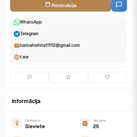
Rezervācija
WhatsApp
Telegram
hannahwhite111112@gmail.com
t.me
Informācija
Dzimums
Vecums
Sieviete
25