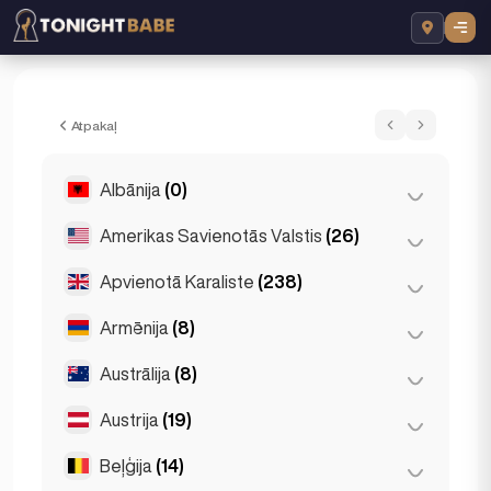
Blessing Escort - Eskorts Berlin, Vācija
Atpakaļ
Albānija
(0)
Amerikas Savienotās Valstis
(26)
Tirana
(0)
Apvienotā Karaliste
(238)
Čikāga
(4)
Losandželosa
(6)
Armēnija
(8)
Birmingema
(2)
Maiami
(6)
Glasgow
(1)
Austrālija
(8)
Erevāna
(8)
Ņujorka
(6)
Liverpūle
(1)
Austrija
(19)
Brisbena
(2)
Sanfrancisko
(4)
Londona
(229)
Gold Coast
(1)
Beļģija
(14)
Grāca
(3)
Mančestra
(4)