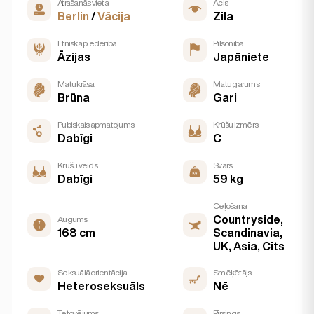
Atrašanās vieta
Acis
Berlin
/
Vācija
Zila
Etniskā piederība
Pilsonība
Āzijas
Japāniete
Matu krāsa
Matu garums
Brūna
Gari
Pubiskais apmatojums
Krūšu izmērs
Dabīgi
C
Krūšu veids
Svars
Dabīgi
59 kg
Ceļošana
Countryside,
Augums
168 cm
Scandinavia,
UK, Asia, Cits
Seksuālā orientācija
Smēķētājs
Heteroseksuāls
Nē
Tetovējums
Pīrsings