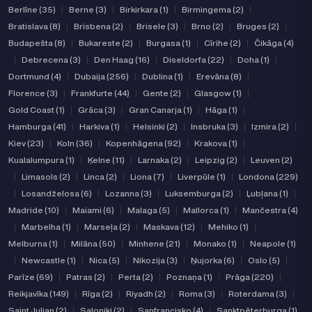
Berlīne (35)
|
Berne (3)
|
Birkirkara (1)
|
Birmingema (2)
|
Bratislava (8)
|
Brisbena (2)
|
Brisele (3)
|
Brno (2)
|
Bruges (2)
|
Budapešta (8)
|
Bukareste (2)
|
Burgasa (1)
|
Cīrihe (2)
|
Čikāga (4)
|
Debrecena (3)
|
Den Haag (16)
|
Diseldorfa (22)
|
Doha (1)
|
Dortmund (4)
|
Dubaija (256)
|
Dublina (1)
|
Erevāna (8)
|
Florence (3)
|
Frankfurte (44)
|
Gente (2)
|
Glasgow (1)
|
Gold Coast (1)
|
Grāca (3)
|
Gran Canarja (1)
|
Hāga (1)
|
Hamburga (41)
|
Harkiva (1)
|
Helsinki (2)
|
Insbruka (3)
|
Izmira (2)
|
Kiev (23)
|
Koln (36)
|
Kopenhāgena (92)
|
Krakova (1)
|
Kualalumpura (1)
|
Ķelne (11)
|
Larnaka (2)
|
Leipzig (2)
|
Leuven (2)
|
Limasols (2)
|
Linca (2)
|
Liona (7)
|
Liverpūle (1)
|
Londona (229)
|
Losandželosa (6)
|
Lozanna (3)
|
Luksemburga (2)
|
Ļubļana (1)
|
Madride (10)
|
Maiami (6)
|
Malaga (5)
|
Mallorca (1)
|
Mančestra (4)
|
Marbelha (1)
|
Marseļa (2)
|
Maskava (12)
|
Mehiko (1)
|
Melburna (1)
|
Milāna (50)
|
Minhene (21)
|
Monako (1)
|
Neapole (1)
|
Newcastle (1)
|
Nica (5)
|
Nikozija (3)
|
Ņujorka (6)
|
Oslo (5)
|
Parīze (69)
|
Patras (2)
|
Perta (2)
|
Poznaņa (1)
|
Prāga (220)
|
Reikjavīka (149)
|
Rīga (2)
|
Riyadh (2)
|
Roma (3)
|
Roterdama (3)
|
Saint Julian (2)
|
Saloniki (2)
|
Sanfrancisko (4)
|
Sanktpēterburga (1)