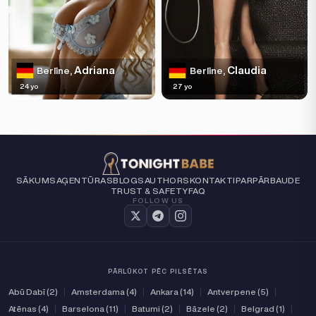
Adriana
Claudia
Berlīne,
Berlīne,
24 yo
27 yo
SĀKUMS
AĢENTŪRAS
BLOGS
AUTHORS
KONTAKTI
PAR
PĀRBAUDE
TRUST & SAFETY
FAQ
FOLLOW US
PĀRLŪKOT PĒC PILSĒTAS
Abū Dabī (2)
|
Amsterdama (4)
|
Ankara (14)
|
Antverpene (5)
|
Atēnas (4)
|
Barselona (11)
|
Batumi (2)
|
Bāzele (2)
|
Belgrad (1)
|