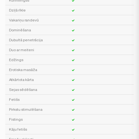
Kunnilingss
Dziļā rīkle
Vakariņu randevū
Dominēšana
Dubultā penetrācija
Duo ar meiteni
Edžings
Erotiska masāža
Atkārtota kārta
Sejas sēdēšana
Fetišs
Pirkstu stimulēšana
Fistings
Kāju fetišs