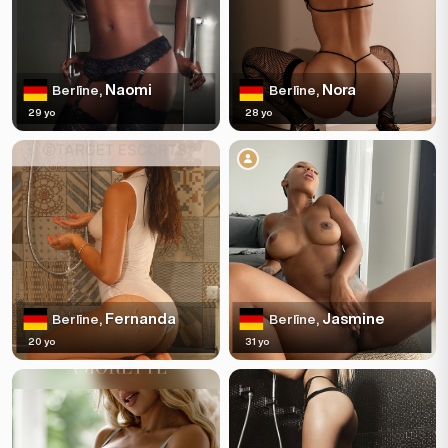
Naomi
Nora
Berlīne,
Berlīne,
29 yo
28 yo
Fernanda
Jasmine
Berlīne,
Berlīne,
20 yo
31 yo