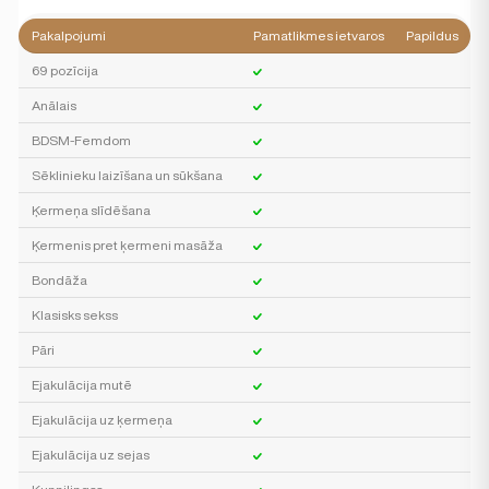
Pakalpojumi
Pamatlikmes ietvaros
Papildus
69 pozīcija
Anālais
BDSM-Femdom
Sēklinieku laizīšana un sūkšana
Ķermeņa slīdēšana
Ķermenis pret ķermeni masāža
Bondāža
Klasisks sekss
Pāri
Ejakulācija mutē
Ejakulācija uz ķermeņa
Ejakulācija uz sejas