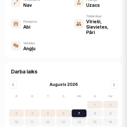
Nav
Uzacs
Tikšanās ar
Vīrieši,
Pieejams
Abi
Sievietes,
Pāri
Valodas
Angļu
Darba laiks
Augusts 2026
P
O
T
C
PK
S
SV
1
2
3
4
5
6
7
8
9
10
11
12
13
14
15
16