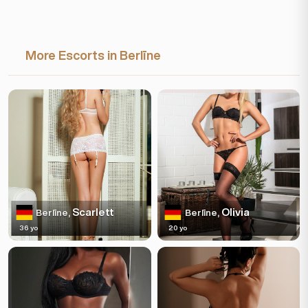
More Escorts in Berlīne
Scarlett
Olivia
Berlīne,
Berlīne,
36 yo
20 yo