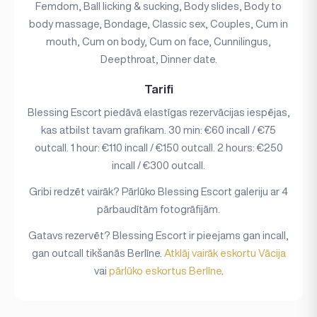
Femdom, Ball licking & sucking, Body slides, Body to
body massage, Bondage, Classic sex, Couples, Cum in
mouth, Cum on body, Cum on face, Cunnilingus,
Deepthroat, Dinner date.
Tarifi
Blessing Escort piedāvā elastīgas rezervācijas iespējas,
kas atbilst tavam grafikam. 30 min: €60 incall / €75
outcall. 1 hour: €110 incall / €150 outcall. 2 hours: €250
incall / €300 outcall.
Gribi redzēt vairāk? Pārlūko Blessing Escort galeriju ar 4
pārbaudītām fotogrāfijām.
Gatavs rezervēt? Blessing Escort ir pieejams gan incall,
gan outcall tikšanās Berlīne.
Atklāj vairāk eskortu Vācija
vai
pārlūko eskortus Berlīne
.