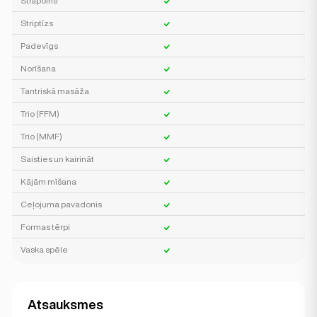
Strapoins
Striptīzs
Padevīgs
Norīšana
Tantriskā masāža
Trio (FFM)
Trio (MMF)
Saisties un kairināt
Kājām mīšana
Ceļojuma pavadonis
Formas tērpi
Vaska spēle
Atsauksmes