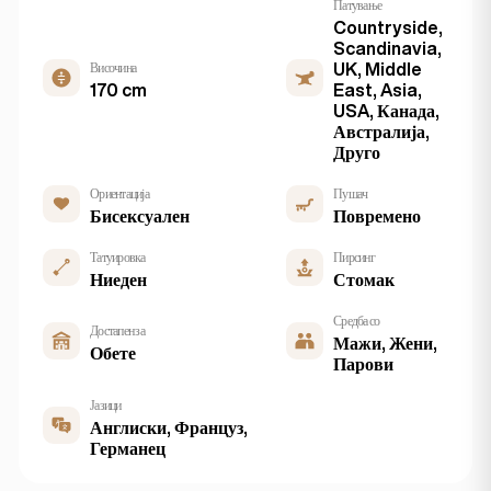
Патување
Countryside,
Scandinavia,
Височина
UK, Middle
170 cm
East, Asia,
USA, Канада,
Австралија,
Друго
Ориентација
Пушач
Бисексуален
Повремено
Татуировка
Пирсинг
Ниеден
Стомак
Средба со
Достапен за
Мажи, Жени,
Обете
Парови
Јазици
Англиски, Француз,
Германец