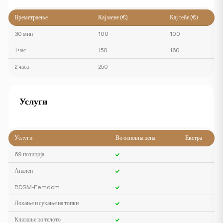
Времетраење
Кај мене (€)
Кај тебе (€)
30 мин
100
100
1 час
150
160
2 часа
250
-
Услуги
Услуги
Во основна цена
Екстра
69 позиција
Анален
BDSM-Femdom
Локање и сукање на топки
Клизање по телото