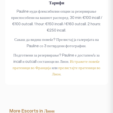
Тарифи
Pauline нуди флексибилни опции за резервирање
приспособени на вашиот распоред. 30 min: €100 incall /
€100 outcall. 1 hour: €150 incall / €160 outcall. 2 hours:
€250 incall.
Сакаш да видиш повеќе? Прелистај ја галеријата на
Pauline со 3 потврдени фотографии.
Подготвени за резервирање? Pauline е достапен/а за
incall и outcall состаноци во Лион.
Истражете повеќе
пратеници во Франција
или
прелистајте пратеници во
Лион
.
More Escorts in Лион