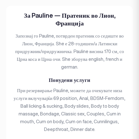
За Pauline — Пратеник во Лион,
Франција
Запознај го Pauline, потврден пратеник со седиште во
Лион, Франција. She е 28-годишен/а Латински
придружник/придружничка. Pauline висина 170 см, со
Црна коса и Црна очи. She зборува english, french и
german.
Понудени услуги
При резервирање Pauline, можете да очекувате низа
услуги вклучувајќи 69 position, Anal, BDSM-Femdom,
Ball licking & sucking, Body slides, Body to body
massage, Bondage, Classic sex, Couples, Cum in
mouth, Cum on body, Cum on face, Cunnilingus,
Deepthroat, Dinner date.