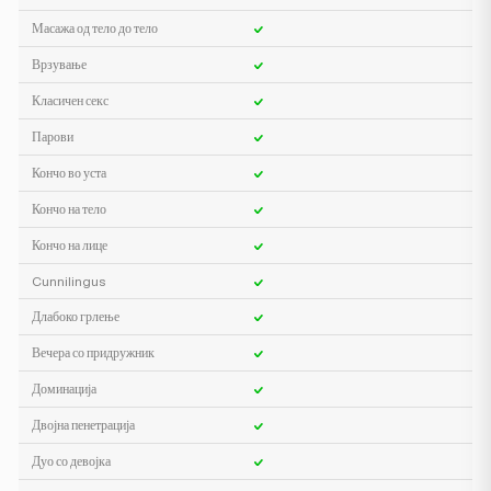
Масажа од тело до тело
Врзување
Класичен секс
Парови
Кончо во уста
Кончо на тело
Кончо на лице
Cunnilingus
Длабоко грлење
Вечера со придружник
Доминација
Двојна пенетрација
Дуо со девојка