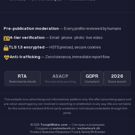
Pre-publication moderation
— Every profile reviewed by humans
4-tier verification
— Email · phone · photo · live video
TLS 1.3 encrypted
— HSTS preload, secure cookies
Anti-trafficking
— Zero tolerance, immediate report flow
RTA
ASACP
GDPR
2026
Restricted to Adults
Membership pending
Compliant
Since launch
This website is an advertising and informational platform only. We offer advertising space and
are not an escort agency, nor involved in escorting or prostitution in any way. We are not liable
for the content or conduct of third-party websites or individuals contactable through this
portal.
© 2026
TonightBabe.com
— Сите права се резервирани.
Создадено од
webnetwork.cz
/
webnetwork.dk
Услови и Приватност
Приватност
Trust & Safety
18+
Контакт