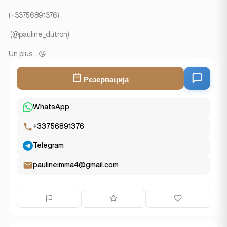
(+33756891376).
(@pauline_dutron)
Un plus....😘
Резервација
WhatsApp
+33756891376
Telegram
paulineimma4@gmail.com