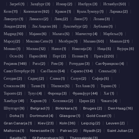
|
Загреб (1)
|
Залцбург (3)
|
Измир (2)
|
Инсбрук (3)
|
Истанбул (50)
|
Келн (11)
|
Копенхаген (92)
|
Краков (1)
|
Куала Лумпур (1)
|
Ларнака (2)
|
Ливерпул (1)
|
Лимасол (2)
|
Линц (2)
|
Лион (7)
|
Лозана (3)
|
Лондон (229)
|
Лос Анџелес (6)
|
Луксембург (2)
|
Љубљана (1)
|
Мадрид (10)
|
Мајами (6)
|
Малага (5)
|
Манчестер (4)
|
Марбеља (1)
|
Марсеј (2)
|
Мексико Сити (1)
|
Мелбурн (1)
|
Милано (50)
|
Минхен (21)
|
Монако (1)
|
Москва (12)
|
Напол (1)
|
Никозија (3)
|
Ница (5)
|
Њујорк (6)
|
Осло (5)
|
Париз (69)
|
Перт (2)
|
Познан (1)
|
Прага (220)
|
Рекјавик (149)
|
Рига (2)
|
Рим (3)
|
Ротердам (3)
|
Сан Франциско (4)
|
Санкт Петербург (1)
|
Сао Паоло (54)
|
Сараево (134)
|
Севиља (3)
|
Сегедин (2)
|
Сиднеј (2)
|
Слима (1)
|
Солун (2)
|
Софија (5)
|
Стокхолм (8)
|
Талин (1)
|
Тбилиси (5)
|
Тел Авив (1)
|
Торино (1)
|
Торонто (2)
|
Тулуз (4)
|
Фиренца (3)
|
Франкфурт (44)
|
Хаг (1)
|
Хамбург (41)
|
Харкив (1)
|
Хелсинки (2)
|
Цирих (2)
|
Чикаго (4)
|
Штутгарт (9)
|
Belgrad (1)
|
Birkirkara (1)
|
Bruges (2)
|
Den Haag (16)
|
Doha (1)
|
Dortmund (4)
|
Glasgow (1)
|
Gold Coast (1)
|
Gran Canarja (1)
|
Kiev (23)
|
Koln (36)
|
Leipzig (2)
|
Leuven (2)
|
Mallorca (1)
|
Newcastle (1)
|
Patras (2)
|
Riyadh (2)
|
Saint Julian (2)
|
Sevilla (1)
|
St Petersburg (5)
|
Thessakiniki (3)