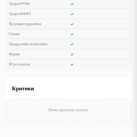
Тројка (FFM)
Тројка (MMF)
Врзување и дразнење
Газење
Придружник за патување
Форми
Игра со восок
Критики
Нема критики сеуште.