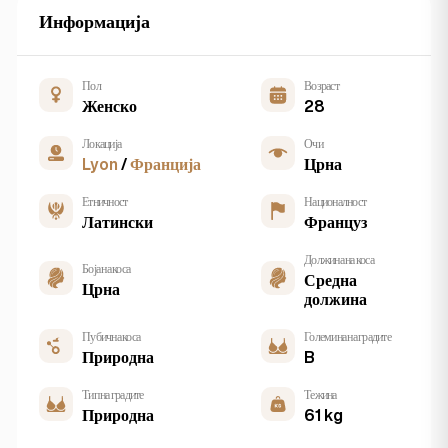
Информација
Пол
Возраст
Женско
28
Локација
Очи
Lyon
/
Франција
Црна
Етничност
Националност
Латински
Француз
Должина на коса
Боја на коса
Средна
Црна
должина
Пубична коса
Големина на градите
Природна
B
Тип на градите
Тежина
Природна
61 kg