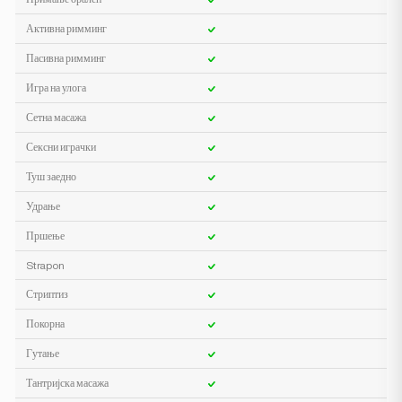
Активна римминг
Пасивна римминг
Игра на улога
Сетна масажа
Сексни играчки
Туш заедно
Удрање
Пршење
Strapon
Стриптиз
Покорна
Гутање
Тантријска масажа