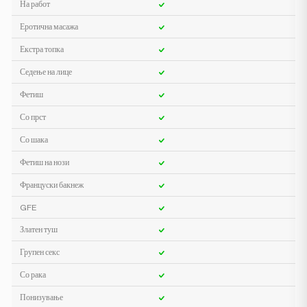
На работ
Еротична масажа
Екстра топка
Седење на лице
Фетиш
Со прст
Со шака
Фетиш на нози
Француски бакнеж
GFE
Златен туш
Групен секс
Со рака
Понизување