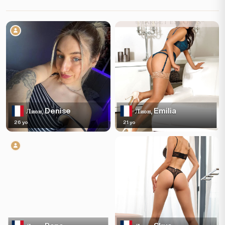
Denise
Emilia
Лион,
Лион,
26 yo
21 yo