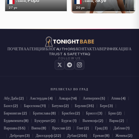
Popo
Skye
Лион,
Лион,
27 yo
20 yo
ПОЧЕТНА
АГЕНЦИИ
БЛОГ
КОНТАКТ
ЗА
ВЕРИФИКАЦИЈА
AUTHORS
TRUST & SAFETY
FAQ
FOLLOW US
ПРЕЛИСТАЈ ПО ГРАД
Абу Даби (2)
|
Амстердам (4)
|
Анкара (14)
|
Антверпен (5)
|
Атина (4)
|
Базел (2)
|
Барселона (11)
|
Батуми (2)
|
Берлин (35)
|
Берн (3)
|
Бирмингам (2)
|
Братислава (8)
|
Брисбен (2)
|
Брисел (3)
|
Брно (2)
|
Будимпешта (8)
|
Букурешт (2)
|
Бургас (1)
|
Валенсија (2)
|
Варна (2)
|
Варшава (55)
|
Виена (8)
|
Врослав (2)
|
Гент (2)
|
Грац (3)
|
Даблин (1)
|
Дебрецен (3)
|
Диселдорф (22)
|
Дубаи (256)
|
Ереван (8)
|
Женева (2)