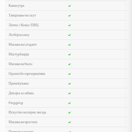
Камасутра
Танцување во скут
Латекс / Кожа / ПВЦ
Лезбејска шоу
Масажа на Lingam
Мастурбација
Масажа на Nuru
Орален без презервативи
Преноќување
Девојка за забава
Pegging
Искуство на порно звезда
Масажа на простата
Примање орален