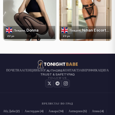
Donna
Nihan Escortss
Лондон,
Лондон,
22 yo
23 yo
ПОЧЕТНА
АГЕНЦИИ
БЛОГ
КОНТАКТ
ЗА
ВЕРИФИКАЦИЈА
AUTHORS
TRUST & SAFETY
FAQ
FOLLOW US
ПРЕЛИСТАЈ ПО ГРАД
Абу Даби (2)
|
Амстердам (4)
|
Анкара (14)
|
Антверпен (5)
|
Атина (4)
|