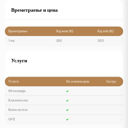
Времетраење и цена
Времетраење
Кај мене (€)
Кај тебе (€)
1 час
250
300
Услуги
Услуги
Во основна цена
Екстра
69 позиција
Класичен секс
Кончо на тело
GFE