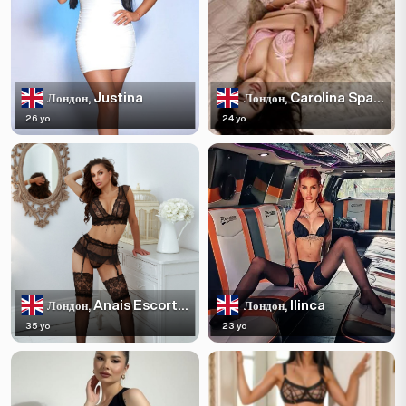
Justina
Carolina Sparkles
Лондон,
Лондон,
26 yo
24 yo
Anais Escortss
Ilinca
Лондон,
Лондон,
35 yo
23 yo