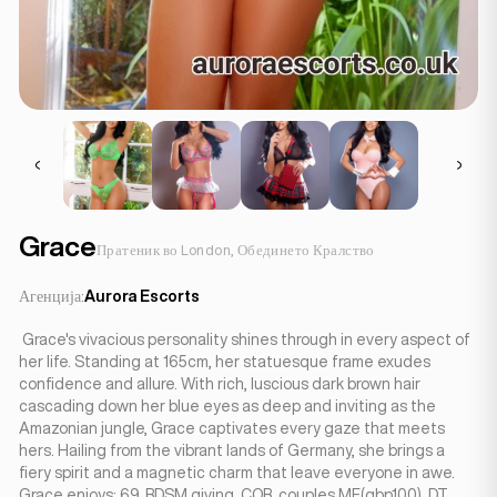
Grace
Пратеник во London, Обединето Кралство
Агенција:
Aurora Escorts
Grace's vivacious personality shines through in every aspect of
her life. Standing at 165cm, her statuesque frame exudes
confidence and allure. With rich, luscious dark brown hair
cascading down her blue eyes as deep and inviting as the
Amazonian jungle, Grace captivates every gaze that meets
hers. Hailing from the vibrant lands of Germany, she brings a
fiery spirit and a magnetic charm that leave everyone in awe.
Grace enjoys: 69, BDSM giving, COB, couples MF(gbp100), DT,