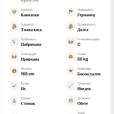
Кралство
Етничност
Националност
Кавкаски
Германец
Боја на коса
Должина на коса
Тмава коса
Долга
Пубична коса
Големина на градите
Побричана
C
Тип на градите
Тежина
Природна
55 kg
Височина
Ориентација
165 cm
Бисексуален
Пушач
Татуировка
Не
Ниеден
Пирсинг
Достапен за
Стомак
Обете
Јазици