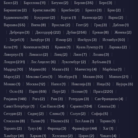
Базел (2)
|
Барселона (11)
|
Батуми (2)
|
Берлин (35)
|
Берн (3)
|
Бирмингам (2)
|
Братислава (8)
|
Брисбен (2)
|
Брисел (3)
|
Брно (2)
|
Будимпешта (8)
|
Букурешт (2)
|
Бургас (1)
|
Валенсија (2)
|
Варна (2)
|
Варшава (55)
|
Виена (8)
|
Врослав (2)
|
Гент (2)
|
Грац (3)
|
Даблин (1)
|
Дебрецен (3)
|
Диселдорф (22)
|
Дубаи (256)
|
Ереван (8)
|
Женева (2)
|
Загреб (1)
|
Залцбург (3)
|
Измир (2)
|
Инсбрук (3)
|
Истанбул (50)
|
Келн (11)
|
Копенхаген (92)
|
Краков (1)
|
Куала Лумпур (1)
|
Ларнака (2)
|
Ливерпул (1)
|
Лимасол (2)
|
Линц (2)
|
Лион (7)
|
Лозана (3)
|
Лондон (231)
|
Лос Анџелес (6)
|
Луксембург (2)
|
Љубљана (1)
|
Мадрид (10)
|
Мајами (6)
|
Малага (5)
|
Манчестер (4)
|
Марбеља (1)
|
Марсеј (2)
|
Мексико Сити (1)
|
Мелбурн (1)
|
Милано (50)
|
Минхен (21)
|
Монако (1)
|
Москва (12)
|
Напол (1)
|
Никозија (3)
|
Ница (5)
|
Њујорк (6)
|
Осло (5)
|
Париз (69)
|
Перт (2)
|
Познан (1)
|
Прага (220)
|
Рекјавик (149)
|
Рига (2)
|
Рим (3)
|
Ротердам (3)
|
Сан Франциско (4)
|
Санкт Петербург (1)
|
Сао Паоло (54)
|
Сараево (134)
|
Севиља (3)
|
Сегедин (2)
|
Сиднеј (2)
|
Слима (1)
|
Солун (2)
|
Софија (5)
|
Стокхолм (8)
|
Талин (1)
|
Тбилиси (5)
|
Тел Авив (1)
|
Торино (1)
|
Торонто (2)
|
Тулуз (4)
|
Фиренца (3)
|
Франкфурт (44)
|
Хаг (1)
|
Хамбург (41)
|
Харкив (1)
|
Хелсинки (2)
|
Цирих (2)
|
Чикаго (4)
|