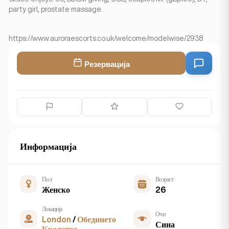
party girl, prostate massage.
https://www.auroraescorts.co.uk/welcome/modelwise/2938
Резервација
Информација
Пол
Возраст
Женско
26
Локација
Очи
London
/
Обединето
Сина