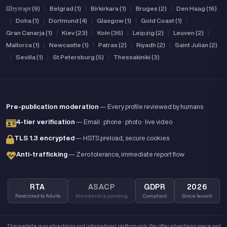
Штутгарт (9)
|
Belgrad (1)
|
Birkirkara (1)
|
Bruges (2)
|
Den Haag (16)
|
Doha (1)
|
Dortmund (4)
|
Glasgow (1)
|
Gold Coast (1)
|
Gran Canarja (1)
|
Kiev (23)
|
Koln (36)
|
Leipzig (2)
|
Leuven (2)
|
Mallorca (1)
|
Newcastle (1)
|
Patras (2)
|
Riyadh (2)
|
Saint Julian (2)
|
Sevilla (1)
|
St Petersburg (5)
|
Thessakiniki (3)
Pre-publication moderation
— Every profile reviewed by humans
4-tier verification
— Email · phone · photo · live video
TLS 1.3 encrypted
— HSTS preload, secure cookies
Anti-trafficking
— Zero tolerance, immediate report flow
RTA
ASACP
GDPR
2026
Restricted to Adults
Membership pending
Compliant
Since launch
This website is an advertising and informational platform only. We offer advertising space and