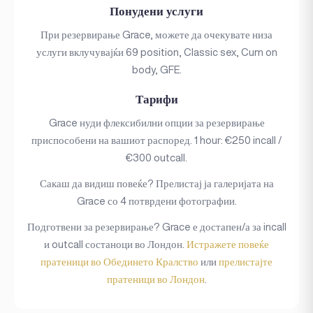
Понудени услуги
При резервирање Grace, можете да очекувате низа
услуги вклучувајќи 69 position, Classic sex, Cum on
body, GFE.
Тарифи
Grace нуди флексибилни опции за резервирање
приспособени на вашиот распоред. 1 hour: €250 incall /
€300 outcall.
Сакаш да видиш повеќе? Прелистај ја галеријата на
Grace со 4 потврдени фотографии.
Подготвени за резервирање? Grace е достапен/а за incall
и outcall состаноци во Лондон.
Истражете повеќе
пратеници во Обединето Кралство
или
прелистајте
пратеници во Лондон
.