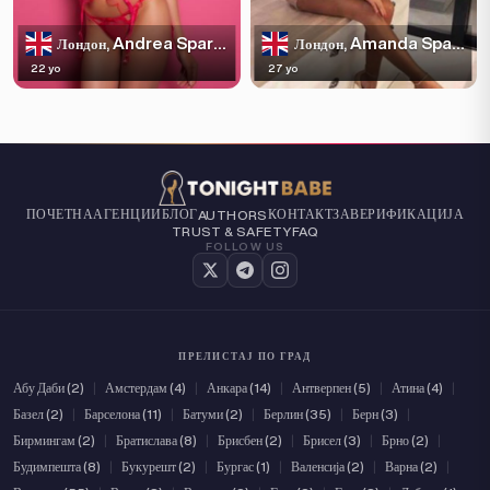
Andrea Sparkles
Amanda Sparkles
Лондон,
Лондон,
22 yo
27 yo
ПОЧЕТНА
АГЕНЦИИ
БЛОГ
КОНТАКТ
ЗА
ВЕРИФИКАЦИЈА
AUTHORS
TRUST & SAFETY
FAQ
FOLLOW US
ПРЕЛИСТАЈ ПО ГРАД
Абу Даби (2)
|
Амстердам (4)
|
Анкара (14)
|
Антверпен (5)
|
Атина (4)
|
Базел (2)
|
Барселона (11)
|
Батуми (2)
|
Берлин (35)
|
Берн (3)
|
Бирмингам (2)
|
Братислава (8)
|
Брисбен (2)
|
Брисел (3)
|
Брно (2)
|
Будимпешта (8)
|
Букурешт (2)
|
Бургас (1)
|
Валенсија (2)
|
Варна (2)
|