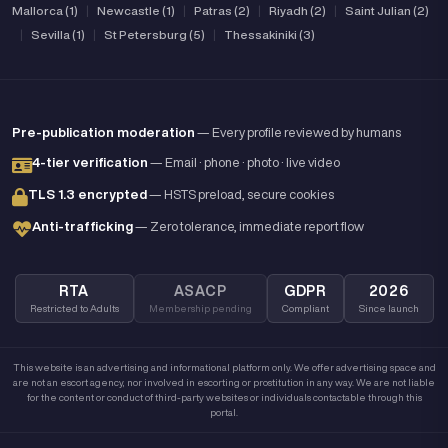
Mallorca (1)
|
Newcastle (1)
|
Patras (2)
|
Riyadh (2)
|
Saint Julian (2)
|
Sevilla (1)
|
St Petersburg (5)
|
Thessakiniki (3)
Pre-publication moderation
— Every profile reviewed by humans
4-tier verification
— Email · phone · photo · live video
TLS 1.3 encrypted
— HSTS preload, secure cookies
Anti-trafficking
— Zero tolerance, immediate report flow
RTA
ASACP
GDPR
2026
Restricted to Adults
Membership pending
Compliant
Since launch
This website is an advertising and informational platform only. We offer advertising space and
are not an escort agency, nor involved in escorting or prostitution in any way. We are not liable
for the content or conduct of third-party websites or individuals contactable through this
portal.