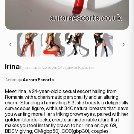
Irina
Пратеник во London, Обединето Кралство
Агенција:
Aurora Escorts
Meet Irina, a 24-year-old bisexual escort hailing from
Romania with a charismatic personality and an alluring
charm. Standing at an inviting 5'3, she boasts a delightfully
curvaceous figure, with lush 34C natural breasts that leave
you wanting more. Her striking brown eyes, paired with her
golden-blonde locks, create an undeniable allure that
makes you feel instantly drawn to her. Irina enjoys: 69,
BDSM giving, CIM(gbp50), COB(gbp30), couples