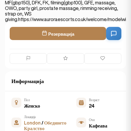
MF(gbp150), DFK, FK, filming(gbp100), GFE, massage,
OWO, party girl, prostate massage, rimming receiving,
strap on, WS
giving.https://www.auroraescorts.co.uk/welcome/modelwis
Резервација
Информација
Пол
Возраст
Женско
24
Локација
Очи
London
/
Обединето
Кафеава
Кралство