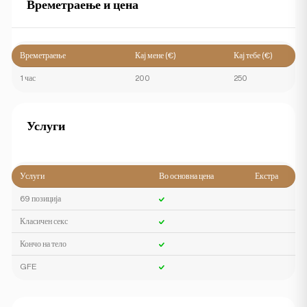
Времетраење и цена
Времетраење
Кај мене (€)
Кај тебе (€)
1 час
200
250
Услуги
Услуги
Во основна цена
Екстра
69 позиција
Класичен секс
Кончо на тело
GFE