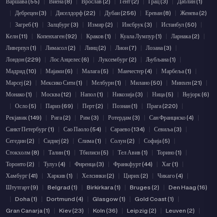
Варшава (55)
|
Виена (8)
|
Врослав (2)
|
Гент (2)
|
Грац (3)
|
Даблин (1)
|
Дебрецен (3)
|
Диселдорф (22)
|
Дубаи (256)
|
Ереван (8)
|
Женева (2)
|
Загреб (1)
|
Залцбург (3)
|
Измир (2)
|
Инсбрук (3)
|
Истанбул (50)
|
Келн (11)
|
Копенхаген (92)
|
Краков (1)
|
Куала Лумпур (1)
|
Ларнака (2)
|
Ливерпул (1)
|
Лимасол (2)
|
Линц (2)
|
Лион (7)
|
Лозана (3)
|
Лондон (229)
|
Лос Анџелес (6)
|
Луксембург (2)
|
Љубљана (1)
|
Мадрид (10)
|
Мајами (6)
|
Малага (5)
|
Манчестер (4)
|
Марбеља (1)
|
Марсеј (2)
|
Мексико Сити (1)
|
Мелбурн (1)
|
Милано (50)
|
Минхен (21)
|
Монако (1)
|
Москва (12)
|
Напол (1)
|
Никозија (3)
|
Ница (5)
|
Њујорк (6)
|
Осло (5)
|
Париз (69)
|
Перт (2)
|
Познан (1)
|
Прага (220)
|
Рекјавик (149)
|
Рига (2)
|
Рим (3)
|
Ротердам (3)
|
Сан Франциско (4)
|
Санкт Петербург (1)
|
Сао Паоло (54)
|
Сараево (134)
|
Севиља (3)
|
Сегедин (2)
|
Сиднеј (2)
|
Слима (1)
|
Солун (2)
|
Софија (5)
|
Стокхолм (8)
|
Талин (1)
|
Тбилиси (5)
|
Тел Авив (1)
|
Торино (1)
|
Торонто (2)
|
Тулуз (4)
|
Фиренца (3)
|
Франкфурт (44)
|
Хаг (1)
|
Хамбург (41)
|
Харкив (1)
|
Хелсинки (2)
|
Цирих (2)
|
Чикаго (4)
|
Штутгарт (9)
|
Belgrad (1)
|
Birkirkara (1)
|
Bruges (2)
|
Den Haag (16)
|
Doha (1)
|
Dortmund (4)
|
Glasgow (1)
|
Gold Coast (1)
|
Gran Canarja (1)
|
Kiev (23)
|
Koln (36)
|
Leipzig (2)
|
Leuven (2)
|