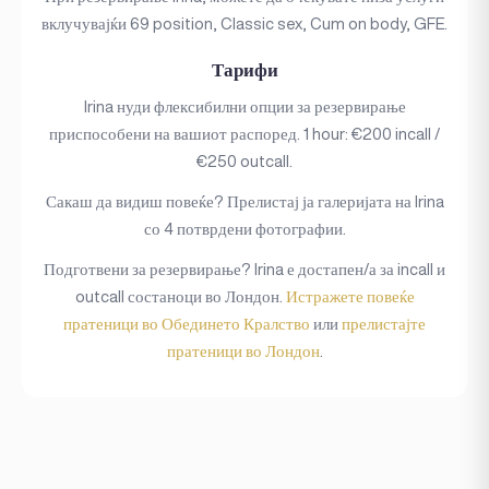
вклучувајќи 69 position, Classic sex, Cum on body, GFE.
Тарифи
Irina нуди флексибилни опции за резервирање
приспособени на вашиот распоред. 1 hour: €200 incall /
€250 outcall.
Сакаш да видиш повеќе? Прелистај ја галеријата на Irina
со 4 потврдени фотографии.
Подготвени за резервирање? Irina е достапен/а за incall и
outcall состаноци во Лондон.
Истражете повеќе
пратеници во Обединето Кралство
или
прелистајте
пратеници во Лондон
.