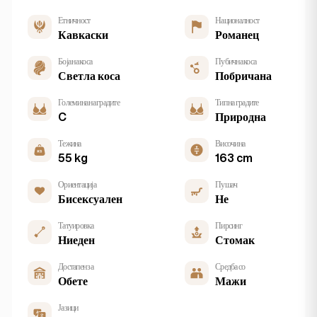
Етничност
Националност
Кавкаски
Романец
Боја на коса
Пубична коса
Светла коса
Побричана
Големина на градите
Тип на градите
C
Природна
Тежина
Височина
55 kg
163 cm
Ориентација
Пушач
Бисексуален
Не
Татуировка
Пирсинг
Ниеден
Стомак
Достапен за
Средба со
Обете
Мажи
Јазици