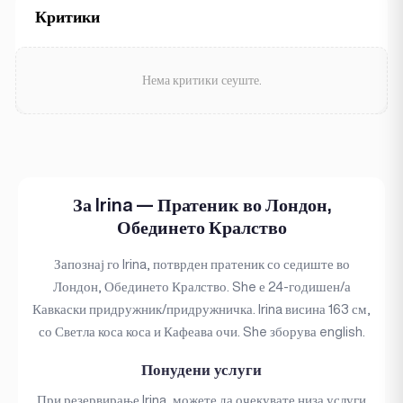
Критики
Нема критики сеуште.
За Irina — Пратеник во Лондон,
Обединето Кралство
Запознај го Irina, потврден пратеник со седиште во
Лондон, Обединето Кралство. She е 24-годишен/а
Кавкаски придружник/придружничка. Irina висина 163 см,
со Светла коса коса и Кафеава очи. She зборува english.
Понудени услуги
При резервирање Irina, можете да очекувате низа услуги