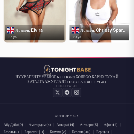
Elvira
Chrissy Sparkles
Лондон,
Лондон,
25 yo
24 yo
НҮҮР
АГЕНТУУР
БЛОГ
ХОЛБОО БАРИХ
ТУХАЙ
AUTHORS
БАТАЛГААЖУУЛАЛТ
TRUST & SAFETY
FAQ
FOLLOW US
ХОТООР ҮЗЭХ
Абу Даби (2)
|
Амстердам (4)
|
Анкара (14)
|
Антверп (5)
|
Афин (4)
|
Базель (2)
|
Барселон (11)
|
Батуми (2)
|
Берлин (35)
|
Берн (3)
|