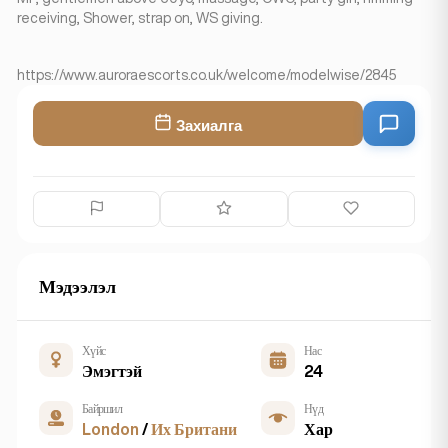
receiving, Shower, strap on, WS giving.
https://www.auroraescorts.co.uk/welcome/modelwise/2845
Захиалга
Мэдээлэл
Хүйс
Нас
Эмэгтэй
24
Байршил
Нүд
London
/
Их Британи
Хар