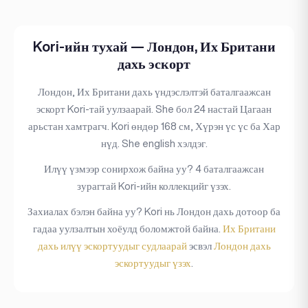
Kori-ийн тухай — Лондон, Их Британи
дахь эскорт
Лондон, Их Британи дахь үндэслэлтэй баталгаажсан
эскорт Kori-тай уулзаарай. She бол 24 настай Цагаан
арьстан хамтрагч. Kori өндөр 168 см, Хүрэн үс үс ба Хар
нүд. She english хэлдэг.
Илүү үзмээр сонирхож байна уу? 4 баталгаажсан
зурагтай Kori-ийн коллекцийг үзэх.
Захиалах бэлэн байна уу? Kori нь Лондон дахь дотоор ба
гадаа уулзалтын хоёулд боломжтой байна.
Их Британи
дахь илүү эскортуудыг судлаарай
эсвэл
Лондон дахь
эскортуудыг үзэх
.