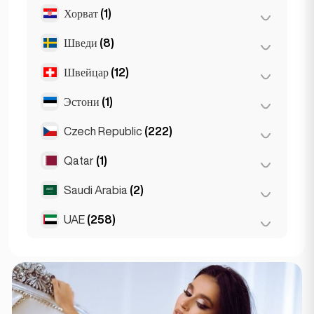
Хорват
(1)
Лион
(7)
Марсель
(2)
Шведи
(8)
Загреб
(1)
Монако
(1)
Швейцар
(12)
Стокгольм
(8)
Ниц
(5)
Эстони
(1)
Базель
(2)
Пари
(69)
Берн
(3)
Czech Republic
(222)
Таллин
(1)
Тулуза
(4)
Женева
(2)
Qatar
(1)
Брно
(2)
Лозанна
(3)
Прага
(220)
Saudi Arabia
(2)
Doha
(1)
Цюрих
(2)
UAE
(258)
Riyadh
(2)
Абу Даби
(2)
Дубай
(256)