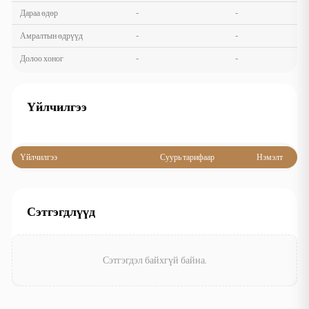
Дараа өдөр
-
-
Амралтын өдрүүд
-
-
Долоо хоног
-
-
Үйлчилгээ
Үйлчилгээ
Суурь тарифаар
Нэмэлт
Сэтгэгдлүүд
Сэтгэгдэл байхгүй байна.