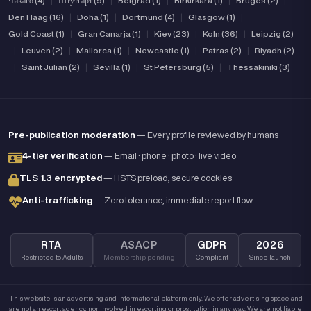
Чикаго (4)
|
Штутгарт (9)
|
Belgrad (1)
|
Birkirkara (1)
|
Bruges (2)
|
Den Haag (16)
|
Doha (1)
|
Dortmund (4)
|
Glasgow (1)
|
Gold Coast (1)
|
Gran Canarja (1)
|
Kiev (23)
|
Koln (36)
|
Leipzig (2)
|
Leuven (2)
|
Mallorca (1)
|
Newcastle (1)
|
Patras (2)
|
Riyadh (2)
|
Saint Julian (2)
|
Sevilla (1)
|
St Petersburg (5)
|
Thessakiniki (3)
Pre-publication moderation
— Every profile reviewed by humans
4-tier verification
— Email · phone · photo · live video
TLS 1.3 encrypted
— HSTS preload, secure cookies
Anti-trafficking
— Zero tolerance, immediate report flow
RTA
ASACP
GDPR
2026
Restricted to Adults
Membership pending
Compliant
Since launch
This website is an advertising and informational platform only. We offer advertising space and
are not an escort agency, nor involved in escorting or prostitution in any way. We are not liable