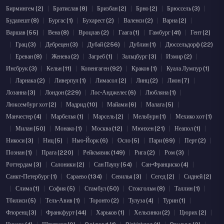
Бирмингем (2)
|
Братислав (8)
|
Бризбан (2)
|
Брно (2)
|
Брюссель (3)
|
Будапешт (8)
|
Бургас (1)
|
Бухарест (2)
|
Валенси (2)
|
Варна (2)
|
Варшав (55)
|
Вена (8)
|
Вроцлав (2)
|
Гаага (1)
|
Гамбург (41)
|
Гент (2)
|
Грац (3)
|
Дебрецен (3)
|
Дубай (256)
|
Дублин (1)
|
Дюссельдорф (22)
|
Ереван (8)
|
Женева (2)
|
Загреб (1)
|
Зальцбург (3)
|
Измир (2)
|
Инсбрук (3)
|
Кельн (11)
|
Копенгаген (92)
|
Краков (1)
|
Куала Лумпур (1)
|
Ларнака (2)
|
Ливерпул (1)
|
Лимасол (2)
|
Линц (2)
|
Лион (7)
|
Лозанна (3)
|
Лондон (229)
|
Лос-Анджелес (6)
|
Любляна (1)
|
Люксембург хот (2)
|
Мадрид (10)
|
Майами (6)
|
Малага (5)
|
Манчестер (4)
|
Марбелья (1)
|
Марсель (2)
|
Мельбурн (1)
|
Мехико хот (1)
|
Милан (50)
|
Монако (1)
|
Москва (12)
|
Мюнхен (21)
|
Неапол (1)
|
Никоси (3)
|
Ниц (5)
|
Нью-Йорк (6)
|
Осло (5)
|
Пари (69)
|
Перт (2)
|
Познан (1)
|
Прага (220)
|
Рейкъявик (149)
|
Рига (2)
|
Ром (3)
|
Роттердам (3)
|
Салоники (2)
|
Сан Паулу (54)
|
Сан-Франциско (4)
|
Санкт-Петербург (1)
|
Сараево (134)
|
Севилья (3)
|
Сегед (2)
|
Сидней (2)
|
Слима (1)
|
София (5)
|
Стамбул (50)
|
Стокгольм (8)
|
Таллин (1)
|
Тбилиси (5)
|
Тель-Авив (1)
|
Торонто (2)
|
Тулуза (4)
|
Турин (1)
|
Флоренц (3)
|
Франкфурт (44)
|
Харьков (1)
|
Хельсинки (2)
|
Цюрих (2)
|