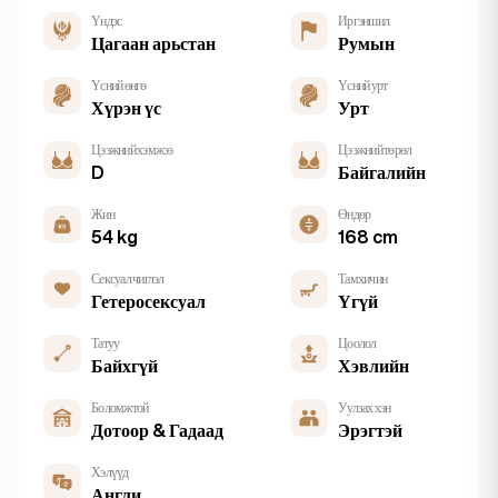
Үндэс
Иргэншил
Цагаан арьстан
Румын
Үсний өнгө
Үсний урт
Хүрэн үс
Урт
Цээжний хэмжээ
Цээжний төрөл
D
Байгалийн
Жин
Өндөр
54 kg
168 cm
Сексуал чиглэл
Тамхичин
Гетеросексуал
Үгүй
Татуу
Цоолол
Байхгүй
Хэвлийн
Боломжтой
Уулзах хэн
Дотоор & Гадаад
Эрэгтэй
Хэлүүд
Англи