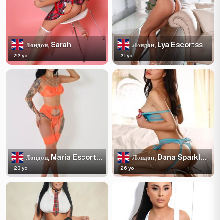
Sarah
Lya Escortss
Лондон,
Лондон,
22 yo
21 yo
Maria Escortss
Dana Sparkles
Лондон,
Лондон,
23 yo
26 yo