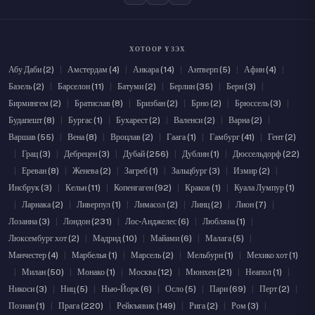
ХОТООР ҮЗЭХ
Абу Даби (2)
|
Амстердам (4)
|
Анкара (14)
|
Антверп (5)
|
Афин (4)
|
Базель (2)
|
Барселон (11)
|
Батуми (2)
|
Берлин (35)
|
Берн (3)
|
Бирмингем (2)
|
Братислав (8)
|
Бризбан (2)
|
Брно (2)
|
Брюссель (3)
|
Будапешт (8)
|
Бургас (1)
|
Бухарест (2)
|
Валенси (2)
|
Варна (2)
|
Варшав (55)
|
Вена (8)
|
Вроцлав (2)
|
Гаага (1)
|
Гамбург (41)
|
Гент (2)
|
Грац (3)
|
Дебрецен (3)
|
Дубай (256)
|
Дублин (1)
|
Дюссельдорф (22)
|
Ереван (8)
|
Женева (2)
|
Загреб (1)
|
Зальцбург (3)
|
Измир (2)
|
Инсбрук (3)
|
Кельн (11)
|
Копенгаген (92)
|
Краков (1)
|
Куала Лумпур (1)
|
Ларнака (2)
|
Ливерпул (1)
|
Лимасол (2)
|
Линц (2)
|
Лион (7)
|
Лозанна (3)
|
Лондон (231)
|
Лос-Анджелес (6)
|
Любляна (1)
|
Люксембург хот (2)
|
Мадрид (10)
|
Майами (6)
|
Малага (5)
|
Манчестер (4)
|
Марбелья (1)
|
Марсель (2)
|
Мельбурн (1)
|
Мехико хот (1)
|
Милан (50)
|
Монако (1)
|
Москва (12)
|
Мюнхен (21)
|
Неапол (1)
|
Никоси (3)
|
Ниц (5)
|
Нью-Йорк (6)
|
Осло (5)
|
Пари (69)
|
Перт (2)
|
Познан (1)
|
Прага (220)
|
Рейкъявик (149)
|
Рига (2)
|
Ром (3)
|