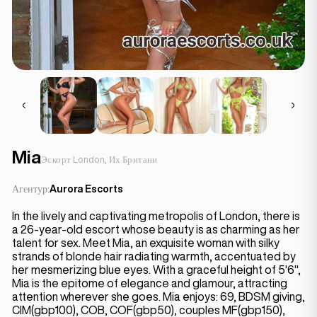
Mia
Эскорт London, Их Британи
Агентур:
Aurora Escorts
In the lively and captivating metropolis of London, there is
a 26-year-old escort whose beauty is as charming as her
talent for sex. Meet Mia, an exquisite woman with silky
strands of blonde hair radiating warmth, accentuated by
her mesmerizing blue eyes. With a graceful height of 5'6",
Mia is the epitome of elegance and glamour, attracting
attention wherever she goes. Mia enjoys: 69, BDSM giving,
CIM(gbp100), COB, COF(gbp50), couples MF(gbp150),