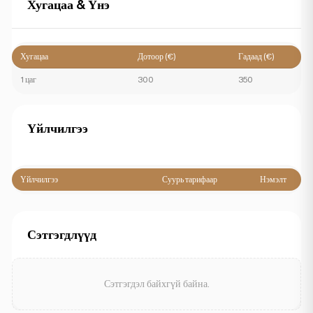
Хугацаа & Үнэ
Хугацаа
Дотоор (€)
Гадаад (€)
1 цаг
300
350
Үйлчилгээ
Үйлчилгээ
Суурь тарифаар
Нэмэлт
Сэтгэгдлүүд
Сэтгэгдэл байхгүй байна.