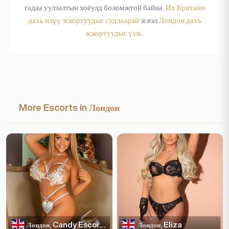
гадаа уулзалтын хоёулд боломжтой байна.
Их Британи
дахь илүү эскортуудыг судлаарай
эсвэл
Лондон дахь
эскортуудыг үзэх
.
More Escorts in Лондон
Candy Escortss
Eliza
Лондон,
Лондон,