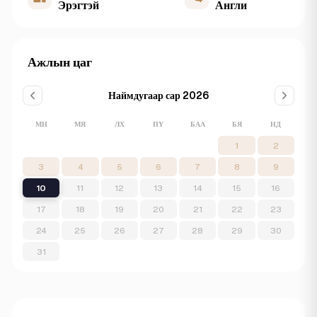
Эрэгтэй
Англи
Ажлын цаг
Наймдугаар сар 2026
МН
МЯ
ЛХ
ПҮ
БАА
БЯ
НД
1
2
3
4
5
6
7
8
9
10
11
12
13
14
15
16
17
18
19
20
21
22
23
24
25
26
27
28
29
30
31