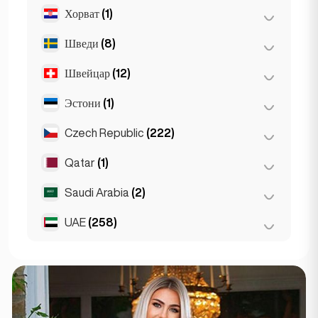
Хорват
(1)
Лион
(7)
Марсель
(2)
Шведи
(8)
Загреб
(1)
Монако
(1)
Швейцар
(12)
Стокгольм
(8)
Ниц
(5)
Эстони
(1)
Базель
(2)
Пари
(69)
Берн
(3)
Czech Republic
(222)
Таллин
(1)
Тулуза
(4)
Женева
(2)
Qatar
(1)
Брно
(2)
Лозанна
(3)
Прага
(220)
Saudi Arabia
(2)
Doha
(1)
Цюрих
(2)
UAE
(258)
Riyadh
(2)
Абу Даби
(2)
Дубай
(256)