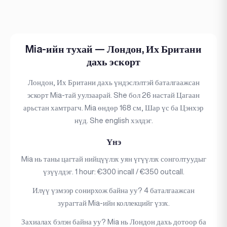
Mia-ийн тухай — Лондон, Их Британи
дахь эскорт
Лондон, Их Британи дахь үндэслэлтэй баталгаажсан
эскорт Mia-тай уулзаарай. She бол 26 настай Цагаан
арьстан хамтрагч. Mia өндөр 168 см, Шар үс ба Цэнхэр
нүд. She english хэлдэг.
Үнэ
Mia нь таны цагтай нийцүүлэх уян үгүүлэх сонголтуудыг
үзүүлдэг. 1 hour: €300 incall / €350 outcall.
Илүү үзмээр сонирхож байна уу? 4 баталгаажсан
зурагтай Mia-ийн коллекцийг үзэх.
Захиалах бэлэн байна уу? Mia нь Лондон дахь дотоор ба