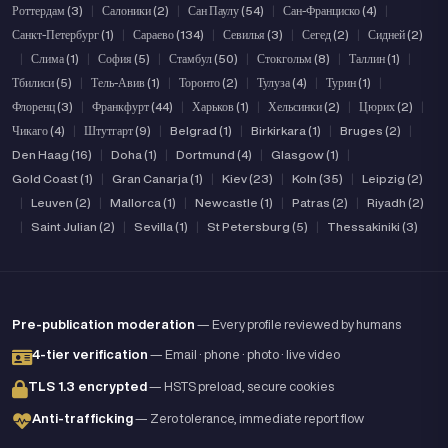
Роттердам (3)
|
Салоники (2)
|
Сан Паулу (54)
|
Сан-Франциско (4)
|
Санкт-Петербург (1)
|
Сараево (134)
|
Севилья (3)
|
Сегед (2)
|
Сидней (2)
|
Слима (1)
|
София (5)
|
Стамбул (50)
|
Стокгольм (8)
|
Таллин (1)
|
Тбилиси (5)
|
Тель-Авив (1)
|
Торонто (2)
|
Тулуза (4)
|
Турин (1)
|
Флоренц (3)
|
Франкфурт (44)
|
Харьков (1)
|
Хельсинки (2)
|
Цюрих (2)
|
Чикаго (4)
|
Штутгарт (9)
|
Belgrad (1)
|
Birkirkara (1)
|
Bruges (2)
|
Den Haag (16)
|
Doha (1)
|
Dortmund (4)
|
Glasgow (1)
|
Gold Coast (1)
|
Gran Canarja (1)
|
Kiev (23)
|
Koln (35)
|
Leipzig (2)
|
Leuven (2)
|
Mallorca (1)
|
Newcastle (1)
|
Patras (2)
|
Riyadh (2)
|
Saint Julian (2)
|
Sevilla (1)
|
St Petersburg (5)
|
Thessakiniki (3)
Pre-publication moderation
— Every profile reviewed by humans
4-tier verification
— Email · phone · photo · live video
TLS 1.3 encrypted
— HSTS preload, secure cookies
Anti-trafficking
— Zero tolerance, immediate report flow