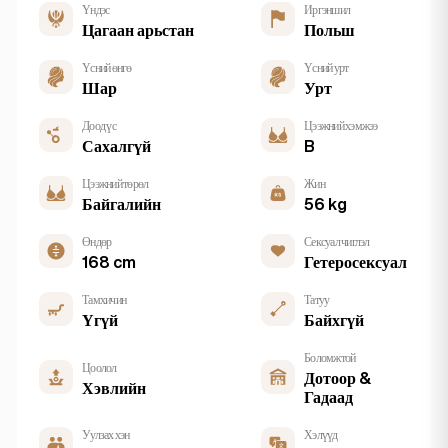
Үндэс
Иргэншил
Цагаан арьстан
Польш
Үсний өнгө
Үсний урт
Шар
Урт
Доод үс
Цээжний хэмжээ
Сахалгүй
B
Цээжний төрөл
Жин
Байгалийн
56 kg
Өндөр
Сексуал чиглэл
168 cm
Гетеросексуал
Тамхичин
Татуу
Үгүй
Байхгүй
Боломжтой
Цоолол
Дотоор &
Хэвлийн
Гадаад
Уулзах хэн
Хэлүүд