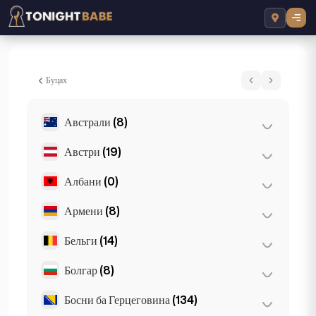
Mia - Эскорт London, Их Британи
Буцах
Австрали
(8)
Австри
(19)
Бризбан
(2)
Мельбурн
(1)
Албани
(0)
Вена
(8)
Перт
(2)
Грац
(3)
Армени
(8)
Тиран
(0)
Сидней
(2)
Зальцбург
(3)
Бельги
(14)
Ереван
(8)
Gold Coast
(1)
Инсбрук
(3)
Болгар
(8)
Антверп
(5)
Линц
(2)
Брюссель
(3)
Босни ба Герцеговина
(134)
Бургас
(1)