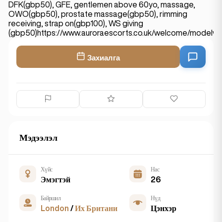
DFK(gbp50), GFE, gentlemen above 60yo, massage,
OWO(gbp50), prostate massage(gbp50), rimming
receiving, strap on(gbp100), WS giving
(gbp50)https://www.auroraescorts.co.uk/welcome/modelwi
Захиалга
Мэдээлэл
Хүйс
Нас
Эмэгтэй
26
Байршил
Нүд
London
/
Их Британи
Цэнхэр