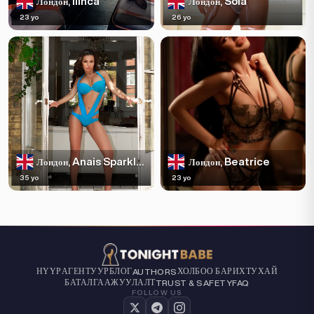
Ilinca
Sola
Лондон,
Лондон,
23 yo
26 yo
Anais Sparkles
Beatrice
Лондон,
Лондон,
35 yo
23 yo
НҮҮР
АГЕНТУУР
БЛОГ
ХОЛБОО БАРИХ
ТУХАЙ
AUTHORS
БАТАЛГААЖУУЛАЛТ
TRUST & SAFETY
FAQ
FOLLOW US