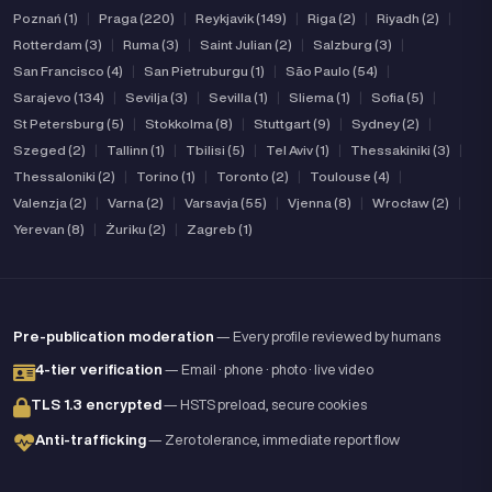
Poznań (1)
|
Praga (220)
|
Reykjavik (149)
|
Riga (2)
|
Riyadh (2)
|
Rotterdam (3)
|
Ruma (3)
|
Saint Julian (2)
|
Salzburg (3)
|
San Francisco (4)
|
San Pietruburgu (1)
|
São Paulo (54)
|
Sarajevo (134)
|
Sevilja (3)
|
Sevilla (1)
|
Sliema (1)
|
Sofia (5)
|
St Petersburg (5)
|
Stokkolma (8)
|
Stuttgart (9)
|
Sydney (2)
|
Szeged (2)
|
Tallinn (1)
|
Tbilisi (5)
|
Tel Aviv (1)
|
Thessakiniki (3)
|
Thessaloniki (2)
|
Torino (1)
|
Toronto (2)
|
Toulouse (4)
|
Valenzja (2)
|
Varna (2)
|
Varsavja (55)
|
Vjenna (8)
|
Wrocław (2)
|
Yerevan (8)
|
Żuriku (2)
|
Zagreb (1)
Pre-publication moderation
— Every profile reviewed by humans
4-tier verification
— Email · phone · photo · live video
TLS 1.3 encrypted
— HSTS preload, secure cookies
Anti-trafficking
— Zero tolerance, immediate report flow