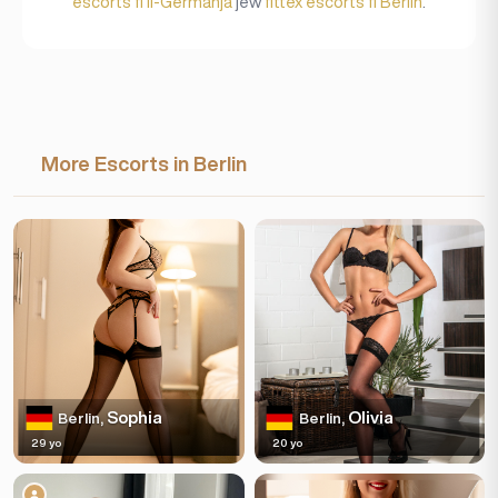
escorts fi Il-Ġermanja
jew
fittex escorts fi Berlin
.
More Escorts in Berlin
Sophia
Olivia
Berlin,
Berlin,
29 yo
20 yo