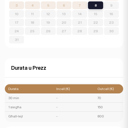
3
4
5
6
7
8
9
10
11
12
13
14
15
16
17
18
19
20
21
22
23
24
25
26
27
28
29
30
31
Durata u Prezz
Durata
Incall (€)
Outcall (€)
30 min
-
70
1 siegħa
-
150
Għall-lejl
-
800