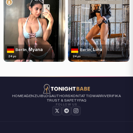
Myana
Lina
Berlin,
Berlin,
24 yo
24 yo
HOME
AĠENZIJI
BLOG
AUTHORS
KONTATTI
DWARRI
VERIFIKA
TRUST & SAFETY
FAQ
FOLLOW US