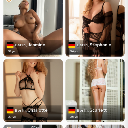
Jasmine
Stephanie
Berlin,
Berlin,
31 yo
34 yo
Charlotte
Scarlett
Berlin,
Berlin,
37 yo
36 yo