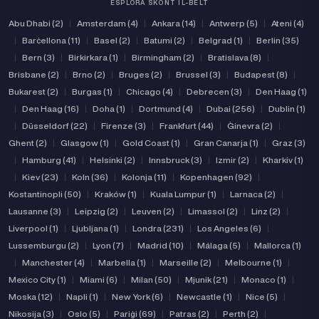
ESPLORA SKONT IL-BELT
Abu Dhabi (2)
|
Amsterdam (4)
|
Ankara (14)
|
Antwerp (5)
|
Ateni (4)
|
Barċellona (11)
|
Basel (2)
|
Batumi (2)
|
Belgrad (1)
|
Berlin (35)
|
Bern (3)
|
Birkirkara (1)
|
Birmingham (2)
|
Bratislava (8)
|
Brisbane (2)
|
Brno (2)
|
Bruges (2)
|
Brussel (3)
|
Budapest (8)
|
Bukarest (2)
|
Burgas (1)
|
Chicago (4)
|
Debrecen (3)
|
Den Haag (1)
|
Den Haag (16)
|
Doha (1)
|
Dortmund (4)
|
Dubai (256)
|
Dublin (1)
|
Düsseldorf (22)
|
Firenze (3)
|
Frankfurt (44)
|
Ġinevra (2)
|
Ghent (2)
|
Glasgow (1)
|
Gold Coast (1)
|
Gran Canarja (1)
|
Graz (3)
|
Hamburg (41)
|
Helsinki (2)
|
Innsbruck (3)
|
Izmir (2)
|
Kharkiv (1)
|
Kiev (23)
|
Koln (36)
|
Kolonja (11)
|
Kopenhagen (92)
|
Kostantinopli (50)
|
Kraków (1)
|
Kuala Lumpur (1)
|
Larnaca (2)
|
Lausanne (3)
|
Leipzig (2)
|
Leuven (2)
|
Limassol (2)
|
Linz (2)
|
Liverpool (1)
|
Ljubljana (1)
|
Londra (231)
|
Los Angeles (6)
|
Lussemburgu (2)
|
Lyon (7)
|
Madrid (10)
|
Málaga (5)
|
Mallorca (1)
|
Manchester (4)
|
Marbella (1)
|
Marseille (2)
|
Melbourne (1)
|
Mexico City (1)
|
Miami (6)
|
Milan (50)
|
Mjunik (21)
|
Monaco (1)
|
Moska (12)
|
Napli (1)
|
New York (6)
|
Newcastle (1)
|
Nice (5)
|
Nikosija (3)
|
Oslo (5)
|
Pariġi (69)
|
Patras (2)
|
Perth (2)
|