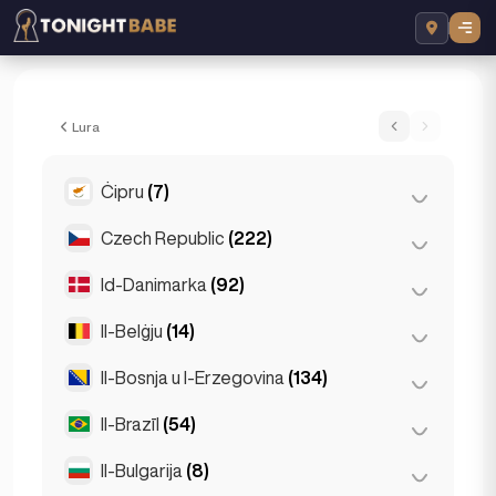
Marlen Melissa - Escort f' Berlin, Il-Ġerm
Lura
Ċipru
(7)
Czech Republic
(222)
Larnaca
(2)
Limassol
(2)
Id-Danimarka
(92)
Brno
(2)
Nikosija
(3)
Praga
(220)
Il-Belġju
(14)
Kopenhagen
(92)
Il-Bosnja u l-Erzegovina
(134)
Antwerp
(5)
Bruges
(2)
Il-Brazīl
(54)
Sarajevo
(134)
Brussel
(3)
Il-Bulgarija
(8)
São Paulo
(54)