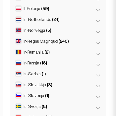
Stuttgart
(9)
Il-Polonja
(59)
Mexico City
(1)
In-Netherlands
(24)
Kraków
(1)
Poznań
(1)
In-Norveġja
(5)
Amsterdam
(4)
Varsavja
(55)
Den Haag
(1)
Ir-Reġnu Magħqud
(240)
Oslo
(5)
Wrocław
(2)
Den Haag
(16)
Ir-Rumanija
(2)
Birmingham
(2)
Rotterdam
(3)
Glasgow
(1)
Ir-Russja
(18)
Bukarest
(2)
Liverpool
(1)
Is-Serbja
(1)
Moska
(12)
Londra
(231)
San Pietruburgu
(1)
Is-Slovakkja
(8)
Belgrad
(1)
Manchester
(4)
St Petersburg
(5)
Is-Slovenja
(1)
Bratislava
(8)
Newcastle
(1)
Is-Svezja
(8)
Ljubljana
(1)