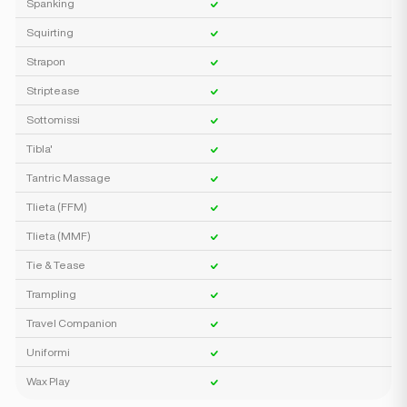
Spanking
Squirting
Strapon
Striptease
Sottomissi
Tibla'
Tantric Massage
Tlieta (FFM)
Tlieta (MMF)
Tie & Tease
Trampling
Travel Companion
Uniformi
Wax Play