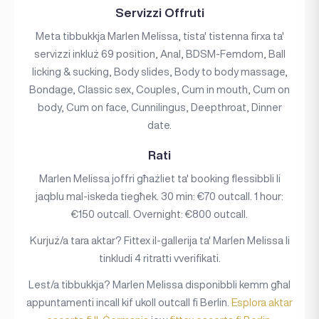
Servizzi Offruti
Meta tibbukkja Marlen Melissa, tista' tistenna firxa ta'
servizzi inkluż 69 position, Anal, BDSM-Femdom, Ball
licking & sucking, Body slides, Body to body massage,
Bondage, Classic sex, Couples, Cum in mouth, Cum on
body, Cum on face, Cunnilingus, Deepthroat, Dinner
date.
Rati
Marlen Melissa joffri għażliet ta' booking flessibbli li
jaqblu mal-iskeda tiegħek. 30 min: €70 outcall. 1 hour:
€150 outcall. Overnight: €800 outcall.
Kurjuż/a tara aktar? Fittex il-gallerija ta' Marlen Melissa li
tinkludi 4 ritratti vverifikati.
Lest/a tibbukkja? Marlen Melissa disponibbli kemm għal
appuntamenti incall kif ukoll outcall fi Berlin.
Esplora aktar