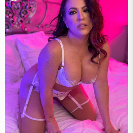
Mallorca
(1)
Marbella
(1)
Sevilja
(3)
Sevilla
(1)
Valenzja
(2)