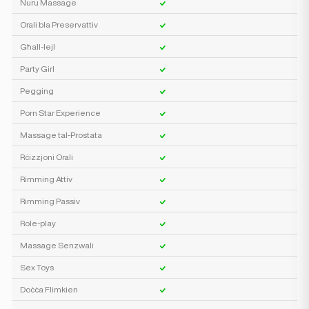
Nuru Massage
Orali bla Preservattiv
Għall-lejl
Party Girl
Pegging
Porn Star Experience
Massage tal-Prostata
Rċizzjoni Orali
Rimming Attiv
Rimming Passiv
Role-play
Massage Senzwali
Sex Toys
Doċċa Flimkien