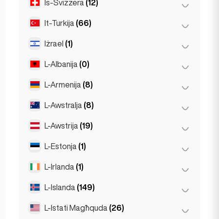
Is-Svizzera
(12)
Stokkolma
(8)
It-Turkija
(66)
Basel
(2)
Bern
(3)
Iżrael
(1)
Ankara
(14)
Ġinevra
(2)
Izmir
(2)
L-Albanija
(0)
Tel Aviv
(1)
Lausanne
(3)
Kostantinopli
(50)
L-Armenija
(8)
Tirana
(0)
Żuriku
(2)
L-Awstralja
(8)
Yerevan
(8)
L-Awstrija
(19)
Brisbane
(2)
Gold Coast
(1)
L-Estonja
(1)
Graz
(3)
Melbourne
(1)
Innsbruck
(3)
L-Irlanda
(1)
Tallinn
(1)
Perth
(2)
Linz
(2)
L-Islanda
(149)
Dublin
(1)
Sydney
(2)
Salzburg
(3)
L-Istati Magħquda
(26)
Reykjavik
(149)
Vjenna
(8)