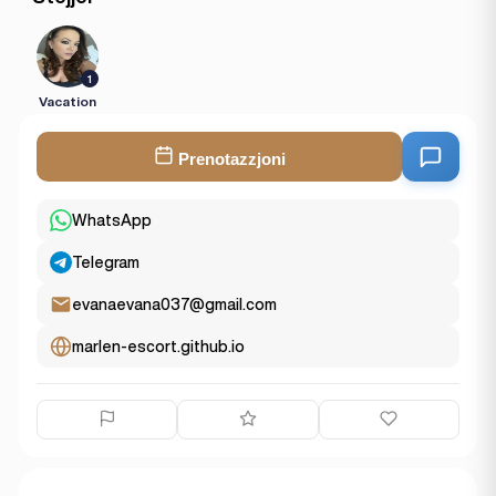
1
Vacation
Prenotazzjoni
WhatsApp
Telegram
evanaevana037@gmail.com
marlen-escort.github.io