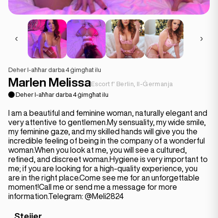
Deher l-aħħar darba 4 ġimgħat ilu
Marlen Melissa
Escort f' Berlin, Il-Ġermanja
Deher l-aħħar darba 4 ġimgħat ilu
I am a beautiful and feminine woman, naturally elegant and
very attentive to gentlemen.My sensuality, my wide smile,
my feminine gaze, and my skilled hands will give you the
incredible feeling of being in the company of a wonderful
woman.When you look at me, you will see a cultured,
refined, and discreet woman.Hygiene is very important to
me; if you are looking for a high-quality experience, you
are in the right place.Come see me for an unforgettable
moment!Call me or send me a message for more
information.Telegram: @Meli2824
Stejjer