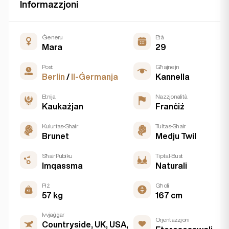
Informazzjoni
Ġeneru
Età
Mara
29
Post
Għajnejn
Berlin
/
Il-Ġermanja
Kannella
Etnija
Nazzjonalità
Kaukażjan
Franċiż
Kulur tas-Sħair
Tul tas-Sħair
Brunet
Medju Twil
Sħair Pubiku
Tip tal-Bust
Imqassma
Naturali
Piż
Għoli
57 kg
167 cm
Ivvjaġġar
Orjentazzjoni
Countryside, UK, USA,