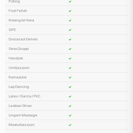
Fisting
Foot Fetish
Kissing bil-Ilsna
GFE
Doċċa tad-Deheb
Sess Gruppi
Handjob
Umiljazzjoni
Kamasutra
Lap Dancing
Latex / Ġerża / PVC
Lesbian Show
Lingam Massage
Masturbazzjoni