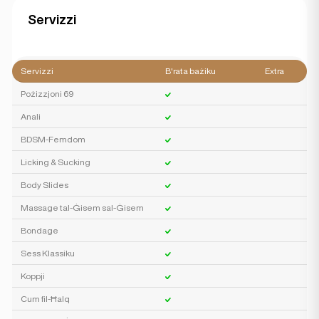
Servizzi
Servizzi
B'rata bażiku
Extra
Pożizzjoni 69
Anali
BDSM-Femdom
Licking & Sucking
Body Slides
Massage tal-Ġisem sal-Ġisem
Bondage
Sess Klassiku
Koppji
Cum fil-Ħalq