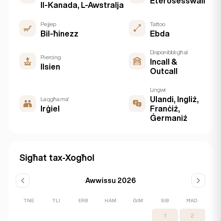
Eterosesswali
Il-Kanada, L-Awstralja
Pejjep
Tattoo
Bil-ħinezz
Ebda
Disponibbli għal
Piercing
Incall &
Ilsien
Outcall
Lingwi
Ulandi, Ingliż,
Laqgħa ma'
Irġiel
Franċiż,
Ġermaniż
Sigħat tax-Xogħol
Awwissu 2026
TNE
TLI
ERB
HAM
ĠIM
SIB
ĦAD
1
2