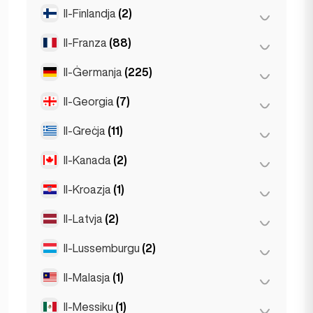
Ghent
(2)
Il-Finlandja
(2)
Burgas
(1)
Leuven
(2)
Sofia
(5)
Il-Franza
(88)
Helsinki
(2)
Varna
(2)
Il-Ġermanja
(225)
Lyon
(7)
Marseille
(2)
Il-Georgia
(7)
Berlin
(35)
Monaco
(1)
Dortmund
(4)
Il-Greċja
(11)
Batumi
(2)
Nice
(5)
Düsseldorf
(22)
Tbilisi
(5)
Il-Kanada
(2)
Ateni
(4)
Pariġi
(69)
Frankfurt
(44)
Patras
(2)
Il-Kroazja
(1)
Toronto
(2)
Toulouse
(4)
Hamburg
(41)
Thessakiniki
(3)
Il-Latvja
(2)
Zagreb
(1)
Koln
(36)
Thessaloniki
(2)
Il-Lussemburgu
(2)
Riga
(2)
Kolonja
(11)
Leipzig
(2)
Il-Malasja
(1)
Lussemburgu
(2)
Mjunik
(21)
Il-Messiku
(1)
Kuala Lumpur
(1)