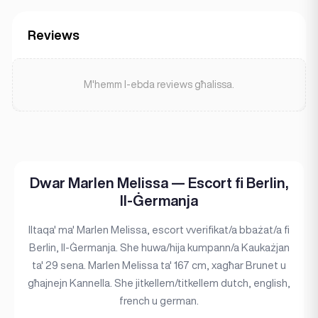
Reviews
M'hemm l-ebda reviews għalissa.
Dwar Marlen Melissa — Escort fi Berlin,
Il-Ġermanja
Iltaqa' ma' Marlen Melissa, escort vverifikat/a bbażat/a fi
Berlin, Il-Ġermanja. She huwa/hija kumpann/a Kaukażjan
ta' 29 sena. Marlen Melissa ta' 167 cm, xagħar Brunet u
għajnejn Kannella. She jitkellem/titkellem dutch, english,
french u german.