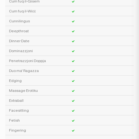
Cum fuq il-Ġisem
Cum fuq il-Wiċċ
Cunnilingus
Deepthroat
Dinner Date
Dominazzjoni
Penetrazzjoni Doppja
Duo ma' Ragazza
Edging
Massage Erotiku
Extraball
Facesitting
Fetish
Fingering