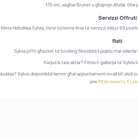
175 cm, xagħar Brunet u għajnejn Aħdar. She ji
Servizzi Offruti
Meta tibbukkja Sylvia, tista' tistenna firxa ta' servizzi inkluż 69 po
Rati
Sylvia joffri għażliet ta' booking flessibbli li jaqblu mal-iskeda
Kurjuż/a tara aktar? Fittex il-gallerija ta' Sylvia li 
bbukkja? Sylvia disponibbli kemm għal appuntamenti incall kif ukoll ou
jew
fittex escorts fi Lo