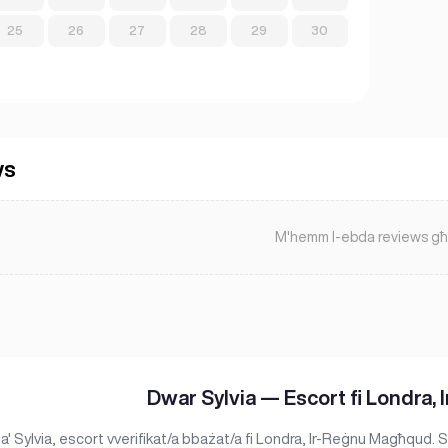
25
26
27
28
29
30
ws
M'hemm l-ebda reviews għa
Dwar Sylvia — Escort fi Londra
ma' Sylvia, escort vverifikat/a bbażat/a fi Londra, Ir-Reġnu Magħqud.