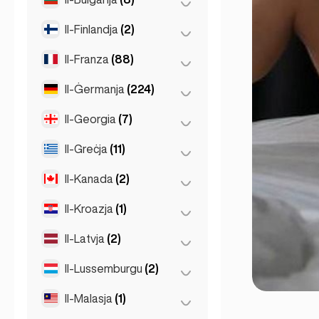
Ghent
(2)
Il-Finlandja
(2)
Burgas
(1)
Leuven
(2)
Sofia
(5)
Il-Franza
(88)
Helsinki
(2)
Varna
(2)
Il-Ġermanja
(224)
Lyon
(7)
Marseille
(2)
Il-Georgia
(7)
Berlin
(35)
Monaco
(1)
Dortmund
(4)
Il-Greċja
(11)
Batumi
(2)
Nice
(5)
Düsseldorf
(22)
Tbilisi
(5)
Il-Kanada
(2)
Ateni
(4)
Pariġi
(69)
Frankfurt
(44)
Patras
(2)
Il-Kroazja
(1)
Toronto
(2)
Toulouse
(4)
Hamburg
(41)
Thessakiniki
(3)
Il-Latvja
(2)
Zagreb
(1)
Koln
(35)
Thessaloniki
(2)
Il-Lussemburgu
(2)
Riga
(2)
Kolonja
(11)
Leipzig
(2)
Il-Malasja
(1)
Lussemburgu
(2)
Mjunik
(21)