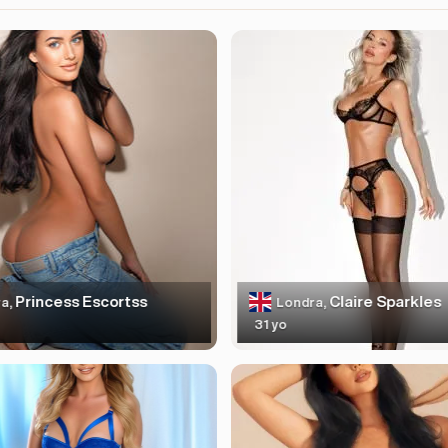
Princess Escortss
Claire Sparkles
a,
Londra,
31 yo