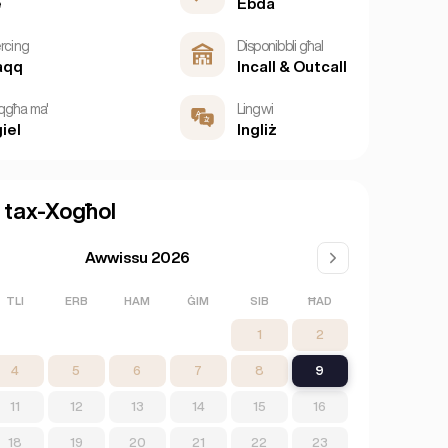
e
Ebda
ercing
Disponibbli għal
aqq
Incall & Outcall
qgħa ma'
Lingwi
ġiel
Ingliż
 tax-Xogħol
Awwissu 2026
TLI
ERB
HAM
ĠIM
SIB
ĦAD
1
2
4
5
6
7
8
9
11
12
13
14
15
16
18
19
20
21
22
23