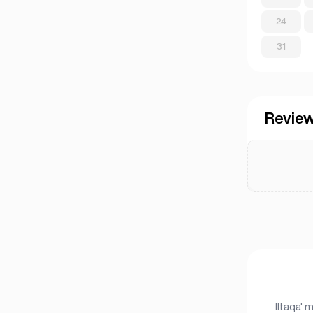
Mallorca
(1)
24
Marbella
(1)
31
Sevilja
(3)
Sevilla
(1)
Valenzja
(2)
Revie
Iltaqa' 