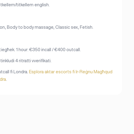
tkellem/titkellem english.
sition, Body to body massage, Classic sex, Fetish.
 tiegħek. 1 hour: €350 incall / €400 outcall.
tinkludi 4 ritratti vverifikati.
tcall fi Londra.
Esplora aktar escorts fi Ir-Reġnu Magħqud
ndra
.