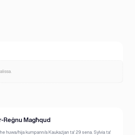
lissa.
, Ir-Reġnu Magħqud
 She huwa/hija kumpann/a Kaukażjan ta' 29 sena. Sylvia ta'