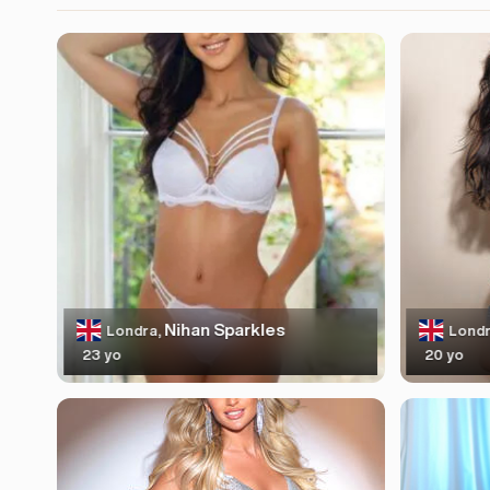
Nihan Sparkles
Londra,
Londr
23 yo
20 yo