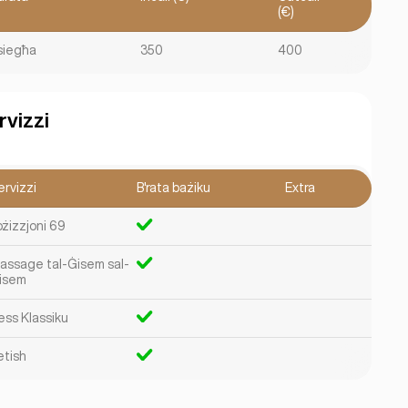
(€)
 siegħa
350
400
rvizzi
ervizzi
B'rata bażiku
Extra
ożizzjoni 69
assage tal-Ġisem sal-
isem
ess Klassiku
etish