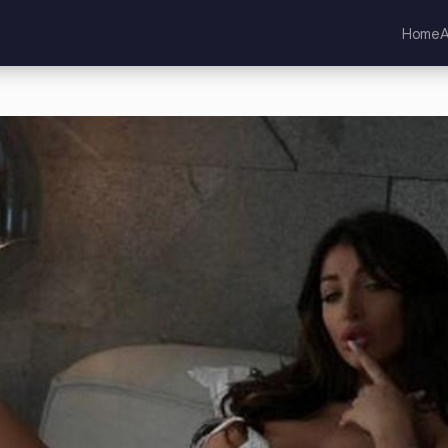
Home
A
qud