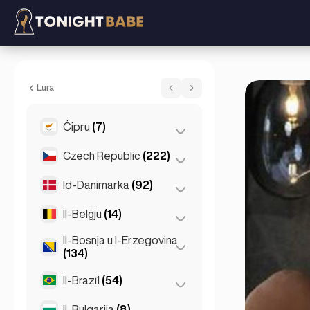
Sylvia - Escort f' London, Ir-Reġnu Magħ
Lura
Ċipru
(7)
Czech Republic
(222)
Larnaca
(2)
Limassol
(2)
Id-Danimarka
(92)
Brno
(2)
Nikosija
(3)
Praga
(220)
Il-Belġju
(14)
Kopenhagen
(92)
Il-Bosnja u l-Erzegovina
Antwerp
(5)
(134)
Bruges
(2)
Il-Brazīl
(54)
Sarajevo
(134)
Brussel
(3)
Il-Bulgarija
(8)
São Paulo
(54)