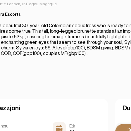
rt f' London, Ir-Reġnu Magħqud
ra Escorts
 a beautiful 30-year-old Colombian seductress who is ready to
es come true. This tall, long-legged brunette stands at an im
uisite 53kg, ensuring her image frame is beautifully highlighte
h enchanting green eyes that seem to see through your soul, Sy
le charm. Sylvia enjoys: 69, A level(gbp100), BDSM giving, BDSM 
 COB, COF(gbp100), couples MF(gbp100)...
azzjoni
Du
neru
Età
D