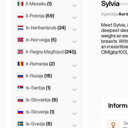
Sylvia
Il-Messiku
(1)
Kuala Lumpur
(1)
Esco
Stuttgart
(9)
Aġenzija:
Auro
Il-Polonja
(59)
Mexico City
(1)
Meet Sylvia,
In-Netherlands
(24)
Kraków
(1)
deepest desir
weighs an exq
Poznań
(1)
In-Norveġja
(5)
Amsterdam
(4)
breasts. Wit
an irresistib
Varsavja
(55)
Den Haag
(1)
Ir-Reġnu Magħqud
(240)
Oslo
(5)
CIM(gbp100),
Wrocław
(2)
Den Haag
(16)
Ir-Rumanija
(2)
Birmingham
(2)
Rotterdam
(3)
Glasgow
(1)
Ir-Russja
(18)
Bukarest
(2)
Liverpool
(1)
Is-Serbja
(1)
Moska
(12)
Londra
(231)
San Pietruburgu
(1)
Is-Slovakkja
(8)
Belgrad
(1)
Inform
Manchester
(4)
St Petersburg
(5)
Is-Slovenja
(1)
Bratislava
(8)
Newcastle
(1)
Ġe
Is-Svezja
(8)
Ljubljana
(1)