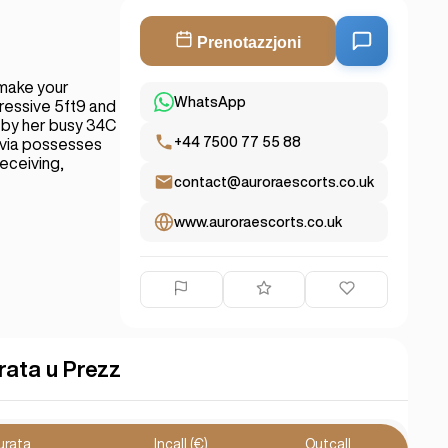
Prenotazzjoni
 make your
WhatsApp
pressive 5ft9 and
d by her busy 34C
+44 7500 77 55 88
lvia possesses
receiving,
contact@auroraescorts.co.uk
www.auroraescorts.co.uk
rata u Prezz
urata
Incall (€)
Outcall