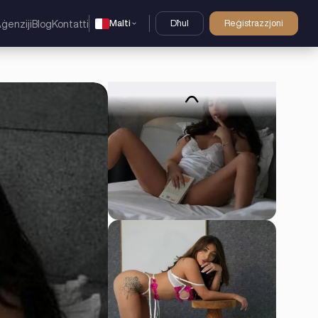
Malti
Dħul
Reġistrazzjoni
ġenziji
Blog
Kontatti