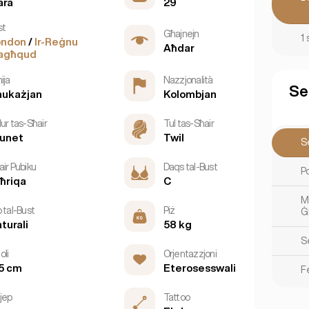
ara
29
st
Għajnejn
1
ondon
/
Ir-Reġnu
Aħdar
agħqud
ija
Nazzjonalità
Se
aukażjan
Kolombjan
ur tas-Sħair
Tul tas-Sħair
unet
Twil
S
air Pubiku
Daqs tal-Bust
P
ħriqa
C
M
 tal-Bust
Piż
Ġ
turali
58 kg
S
oli
Orjentazzjoni
5 cm
Eterosesswali
F
jjep
Tattoo