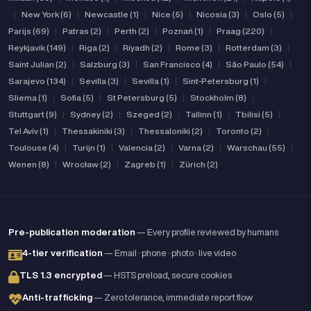
|
New York (6)
|
Newcastle (1)
|
Nice (5)
|
Nicosia (3)
|
Oslo (5)
|
Parijs (69)
|
Patras (2)
|
Perth (2)
|
Poznań (1)
|
Praag (220)
|
Reykjavik (149)
|
Riga (2)
|
Riyadh (2)
|
Rome (3)
|
Rotterdam (3)
|
Saint Julian (2)
|
Salzburg (3)
|
San Francisco (4)
|
São Paulo (54)
|
Sarajevo (134)
|
Sevilla (3)
|
Sevilla (1)
|
Sint-Petersburg (1)
|
Sliema (1)
|
Sofia (5)
|
St Petersburg (5)
|
Stockholm (8)
|
Stuttgart (9)
|
Sydney (2)
|
Szeged (2)
|
Tallinn (1)
|
Tbilisi (5)
|
Tel Aviv (1)
|
Thessakiniki (3)
|
Thessaloniki (2)
|
Toronto (2)
|
Toulouse (4)
|
Turijn (1)
|
Valencia (2)
|
Varna (2)
|
Warschau (55)
|
Wenen (8)
|
Wrocław (2)
|
Zagreb (1)
|
Zürich (2)
Pre-publication moderation
— Every profile reviewed by humans
4-tier verification
— Email · phone · photo · live video
TLS 1.3 encrypted
— HSTS preload, secure cookies
Anti-trafficking
— Zero tolerance, immediate report flow