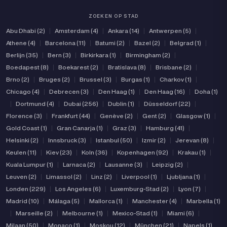
ZOEKEN OP STAD
Abu Dhabi (2)
|
Amsterdam (4)
|
Ankara (14)
|
Antwerpen (5)
|
Athene (4)
|
Barcelona (11)
|
Batumi (2)
|
Bazel (2)
|
Belgrad (1)
|
Berlijn (35)
|
Bern (3)
|
Birkirkara (1)
|
Birmingham (2)
|
Boedapest (8)
|
Boekarest (2)
|
Bratislava (8)
|
Brisbane (2)
|
Brno (2)
|
Bruges (2)
|
Brussel (3)
|
Burgas (1)
|
Charkov (1)
|
Chicago (4)
|
Debrecen (3)
|
Den Haag (1)
|
Den Haag (16)
|
Doha (1)
|
Dortmund (4)
|
Dubai (256)
|
Dublin (1)
|
Düsseldorf (22)
|
Florence (3)
|
Frankfurt (44)
|
Genève (2)
|
Gent (2)
|
Glasgow (1)
|
Gold Coast (1)
|
Gran Canarja (1)
|
Graz (3)
|
Hamburg (41)
|
Helsinki (2)
|
Innsbruck (3)
|
Istanbul (50)
|
Izmir (2)
|
Jerevan (8)
|
Keulen (11)
|
Kiev (23)
|
Koln (36)
|
Kopenhagen (92)
|
Krakau (1)
|
Kuala Lumpur (1)
|
Larnaca (2)
|
Lausanne (3)
|
Leipzig (2)
|
Leuven (2)
|
Limassol (2)
|
Linz (2)
|
Liverpool (1)
|
Ljubljana (1)
|
Londen (229)
|
Los Angeles (6)
|
Luxemburg-Stad (2)
|
Lyon (7)
|
Madrid (10)
|
Málaga (5)
|
Mallorca (1)
|
Manchester (4)
|
Marbella (1)
|
Marseille (2)
|
Melbourne (1)
|
Mexico-Stad (1)
|
Miami (6)
|
Milaan (50)
|
Monaco (1)
|
Moskou (12)
|
München (21)
|
Napels (1)