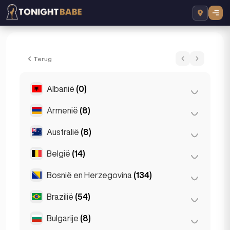
Mia - Escort in London, Verenigd Koninkri
Terug
Albanië
(0)
Armenië
(8)
Tirana
(0)
Australië
(8)
Jerevan
(8)
België
(14)
Brisbane
(2)
Gold Coast
(1)
Bosnië en Herzegovina
(134)
Antwerpen
(5)
Melbourne
(1)
Bruges
(2)
Brazilië
(54)
Sarajevo
(134)
Perth
(2)
Brussel
(3)
Bulgarije
(8)
São Paulo
(54)
Sydney
(2)