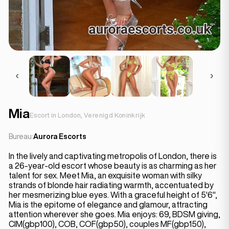
Mia
Escort in London, Verenigd Koninkrijk
Bureau:
Aurora Escorts
In the lively and captivating metropolis of London, there is
a 26-year-old escort whose beauty is as charming as her
talent for sex. Meet Mia, an exquisite woman with silky
strands of blonde hair radiating warmth, accentuated by
her mesmerizing blue eyes. With a graceful height of 5'6",
Mia is the epitome of elegance and glamour, attracting
attention wherever she goes. Mia enjoys: 69, BDSM giving,
CIM(gbp100), COB, COF(gbp50), couples MF(gbp150),