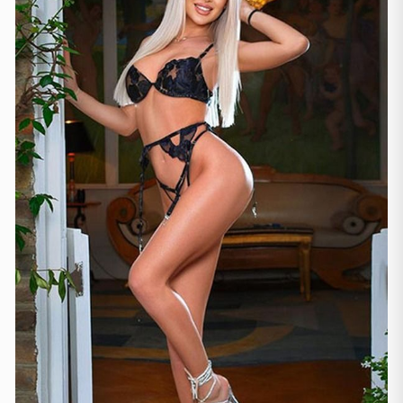
Lausanne
(3)
Zürich
(2)