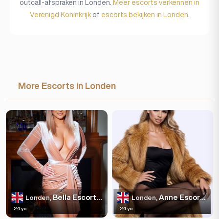
outcall-afspraken in Londen.
Meer escorts verkennen in
Verenigd Koninkrijk
of
escorts bekijken in Londen
.
More Escorts in Londen
Bella Escortss
Anne Escortss
Londen,
Londen,
24 yo
24 yo