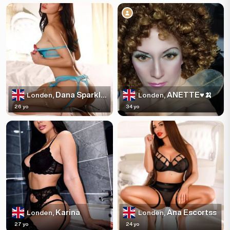
Dana Sparkles
ANETTE♥️🍌
Londen,
Londen,
26 yo
34 yo
Karina
Ana Escortss
Londen,
Londen,
27 yo
24 yo