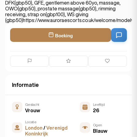
DFK(gbp50), GFE, gentlemen above 60yo, massage,
OWO(gbp50), prostate massage(gbp50), rimming
receiving, strap on(gbp100), WS giving
(gbp50)https://www.auroraescorts.co.uk/welcome/modelwi
Boeking
Informatie
Geslacht
Leeftijd
Vrouw
26
Locatie
Ogen
London
/
Verenigd
Blauw
Koninkrijk