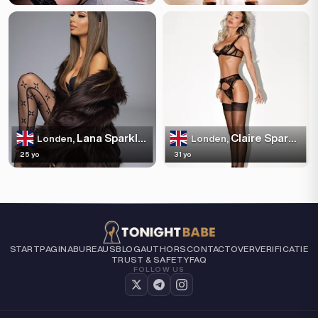
Lana Sparkles
Claire Sparkles
Londen,
Londen,
25 yo
31 yo
STARTPAGINA
BUREAUS
BLOG
AUTHORS
CONTACT
OVER
VERIFICATIE
TRUST & SAFETY
FAQ
FOLLOW US