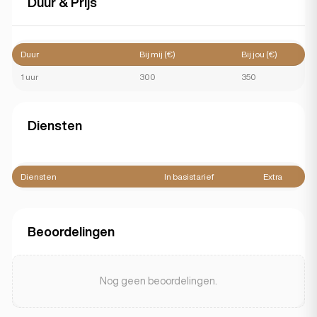
Duur & Prijs
Duur
Bij mij (€)
Bij jou (€)
1 uur
300
350
Diensten
Diensten
In basistarief
Extra
Beoordelingen
Nog geen beoordelingen.