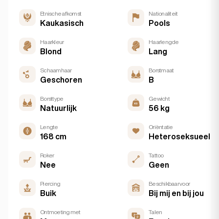
Etnische afkomst
Nationaliteit
Kaukasisch
Pools
Haarkleur
Haarlengde
Blond
Lang
Schaamhaar
Borstmaat
Geschoren
B
Borsttype
Gewicht
Natuurlijk
56 kg
Lengte
Oriëntatie
168 cm
Heteroseksueel
Roker
Tattoo
Nee
Geen
Piercing
Beschikbaar voor
Buik
Bij mij en bij jou
Ontmoeting met
Talen