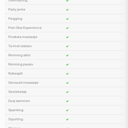
Overnatting
Party jente
Pegging
Porn Star Experience
Prostata massasje
Ta imot oralsex
Rimming aktiv
Rimming passiv
Rollespill
Sensuell massasje
Sexleketøy
Dusj sammen
Spanking
Squirting