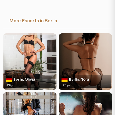
More Escorts in Berlin
Olivia
Nora
Berlin,
Berlin,
20 yo
28 yo