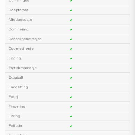
Cunnilingus
Deepthroat
Middagsdate
Dominering
Dobbel penetrasjon
Duo med jente
Edging
Erotisk massasje
Extraball
Facesitting
Fetisj
Fingering
Fisting
Fotfetisj