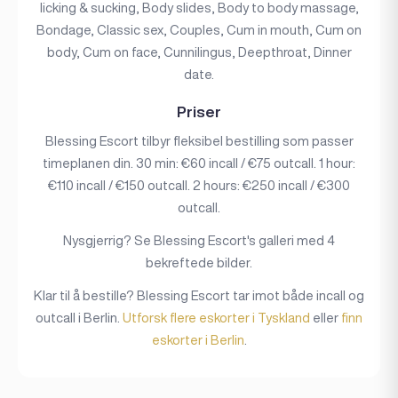
licking & sucking, Body slides, Body to body massage,
Bondage, Classic sex, Couples, Cum in mouth, Cum on
body, Cum on face, Cunnilingus, Deepthroat, Dinner
date.
Priser
Blessing Escort tilbyr fleksibel bestilling som passer
timeplanen din. 30 min: €60 incall / €75 outcall. 1 hour:
€110 incall / €150 outcall. 2 hours: €250 incall / €300
outcall.
Nysgjerrig? Se Blessing Escort's galleri med 4
bekreftede bilder.
Klar til å bestille? Blessing Escort tar imot både incall og
outcall i Berlin.
Utforsk flere eskorter i Tyskland
eller
finn
eskorter i Berlin
.