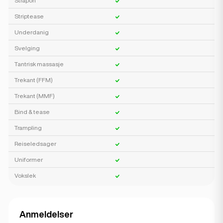
Strapon
Striptease
Underdanig
Svelging
Tantrisk massasje
Trekant (FFM)
Trekant (MMF)
Bind & tease
Trampling
Reiseledsager
Uniformer
Vokslek
Anmeldelser