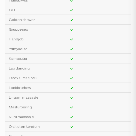
Fransk kyss
GFE
Golden shower
Gruppesex
Handjob
Ydmykelse
Kamasutra
Lap dancing
Latex / Lær / PVC
Lesbisk show
Lingam massasje
Masturbering
Nuru massasje
Oralt uten kondom