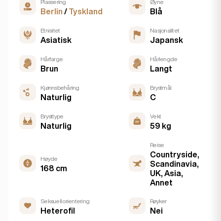
Plassering
Øyne
Berlin
/
Tyskland
Blå
Etnisitet
Nasjonalitet
Asiatisk
Japansk
Hårfarge
Hårlengde
Brun
Langt
Kjønnsbehåring
Brystmål
Naturlig
C
Brysttype
Vekt
Naturlig
59 kg
Reise
Countryside,
Høyde
Scandinavia,
168 cm
UK, Asia,
Annet
Seksuell orientering
Røyker
Heterofil
Nei