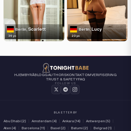
Scarlett
Lucy
Berlin,
Berlin,
36 yo
23 yo
HJEM
BYRÅ
BLOGG
AUTHORS
KONTAKT
OM
VERIFISERING
TRUST & SAFETY
FAQ
FOLLOW US
BLA ETTER BY
Abu Dhabi (2)
|
Amsterdam (4)
|
Ankara (14)
|
Antwerpen (5)
|
Aten (4)
|
Barcelona (11)
|
Basel (2)
|
Batumi (2)
|
Belgrad (1)
|