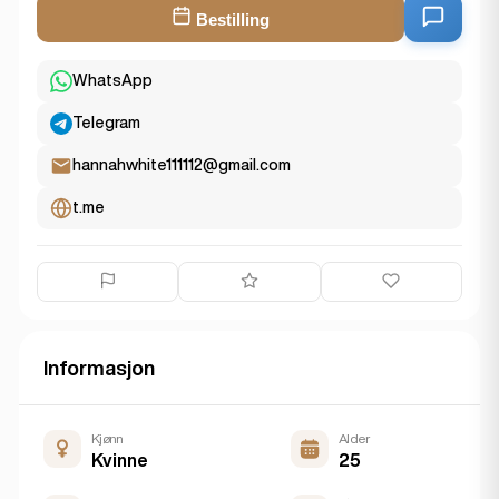
Bestilling
WhatsApp
Telegram
hannahwhite111112@gmail.com
t.me
Informasjon
Kjønn
Alder
Kvinne
25