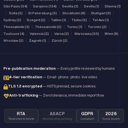
São Paulo (54)
|
Sarajevo (134)
|
Sevilla (3)
|
Sevilla (1)
|
Sliema (1)
|
Sofia (5)
|
St Petersburg (5)
|
Stockholm (8)
|
Stuttgart (9)
|
Sydney (2)
|
Szeged (2)
|
Tallinn (1)
|
Tbilisi (5)
|
Tel Aviv (1)
|
Thessakiniki (3)
|
Thessaloniki (2)
|
Torino (1)
|
Toronto (2)
|
Toulouse (4)
|
Valencia (2)
|
Varna (2)
|
Warszawa (55)
|
Wien (8)
|
Wrocław (2)
|
Zagreb (1)
|
Zürich (2)
Pre-publication moderation
— Every profile reviewed by humans
4-tier verification
— Email · phone · photo · live video
TLS 1.3 encrypted
— HSTS preload, secure cookies
Anti-trafficking
— Zero tolerance, immediate report flow
RTA
ASACP
GDPR
2026
Restricted to Adults
Membership pending
Compliant
Since launch