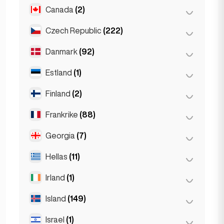
Gent
(2)
Canada
(2)
Burgas
(1)
Leuven
(2)
Sofia
(5)
Czech Republic
(222)
Toronto
(2)
Varna
(2)
Danmark
(92)
Brno
(2)
Praha
(220)
Estland
(1)
København
(92)
Finland
(2)
Tallinn
(1)
Frankrike
(88)
Helsingfors
(2)
Georgia
(7)
Lyon
(7)
Marseille
(2)
Hellas
(11)
Batumi
(2)
Monaco
(1)
Tbilisi
(5)
Irland
(1)
Aten
(4)
Nice
(5)
Patras
(2)
Island
(149)
Dublin
(1)
Paris
(69)
Thessakiniki
(3)
Israel
(1)
Reykjavík
(149)