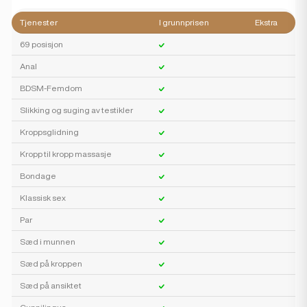
Tjenester
I grunnprisen
Ekstra
69 posisjon
Anal
BDSM-Femdom
Slikking og suging av testikler
Kroppsglidning
Kropp til kropp massasje
Bondage
Klassisk sex
Par
Sæd i munnen
Sæd på kroppen
Sæd på ansiktet