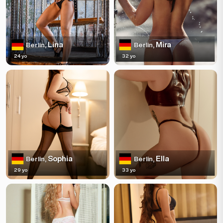
Lina
Mira
Berlin,
Berlin,
24 yo
32 yo
Sophia
Ella
Berlin,
Berlin,
29 yo
33 yo