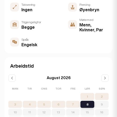
Tatovering
Piercing
Ingen
Øyenbryn
Møte med
Tilgjengelig for
Menn,
Begge
Kvinner, Par
Språk
Engelsk
Arbeidstid
August 2026
MAN
TIR
ONS
TOR
FRE
LØR
SØN
1
2
3
4
5
6
7
8
9
10
11
12
13
14
15
16