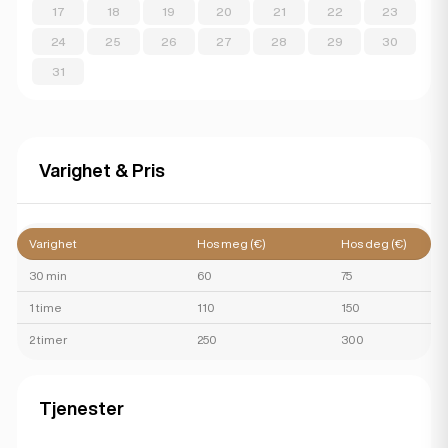
17
18
19
20
21
22
23
24
25
26
27
28
29
30
31
Varighet & Pris
Varighet
Hos meg (€)
Hos deg (€)
30 min
60
75
1 time
110
150
2 timer
250
300
Tjenester