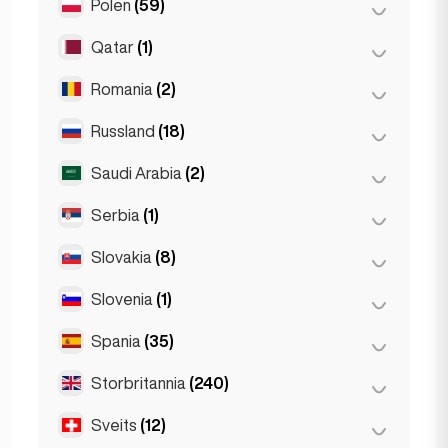
Polen
(59)
Oslo
(5)
Haag
(1)
Qatar
(1)
Kraków
(1)
Rotterdam
(3)
Poznań
(1)
Romania
(2)
Doha
(1)
Warszawa
(55)
Russland
(18)
Bucuresti
(2)
Wrocław
(2)
Saudi Arabia
(2)
Moskva
(12)
Sankt Petersburg
(1)
Serbia
(1)
Riyadh
(2)
St Petersburg
(5)
Slovakia
(8)
Belgrad
(1)
Slovenia
(1)
Bratislava
(8)
Spania
(35)
Ljubljana
(1)
Storbritannia
(240)
Barcelona
(11)
Gran Canarja
(1)
Sveits
(12)
Birmingham
(2)