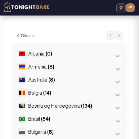
Blessing Escort - Escort i Berlin, Tyskland
Tilbake
Albania
(0)
Armenia
(8)
Tirana
(0)
Australia
(8)
Jerevan
(8)
Belgia
(14)
Brisbane
(2)
Gold Coast
(1)
Bosnia og Hercegovina
(134)
Antwerpen
(5)
Melbourne
(1)
Brugge
(2)
Brasil
(54)
Sarajevo
(134)
Perth
(2)
Brussel
(3)
Bulgaria
(8)
São Paulo
(54)
Sydney
(2)