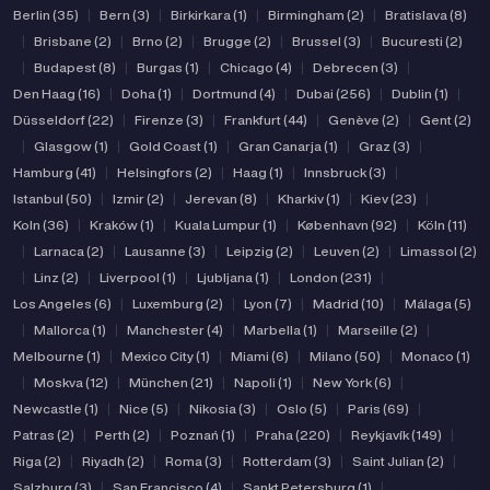
Berlin (35)
|
Bern (3)
|
Birkirkara (1)
|
Birmingham (2)
|
Bratislava (8)
|
Brisbane (2)
|
Brno (2)
|
Brugge (2)
|
Brussel (3)
|
Bucuresti (2)
|
Budapest (8)
|
Burgas (1)
|
Chicago (4)
|
Debrecen (3)
|
Den Haag (16)
|
Doha (1)
|
Dortmund (4)
|
Dubai (256)
|
Dublin (1)
|
Düsseldorf (22)
|
Firenze (3)
|
Frankfurt (44)
|
Genève (2)
|
Gent (2)
|
Glasgow (1)
|
Gold Coast (1)
|
Gran Canarja (1)
|
Graz (3)
|
Hamburg (41)
|
Helsingfors (2)
|
Haag (1)
|
Innsbruck (3)
|
Istanbul (50)
|
Izmir (2)
|
Jerevan (8)
|
Kharkiv (1)
|
Kiev (23)
|
Koln (36)
|
Kraków (1)
|
Kuala Lumpur (1)
|
København (92)
|
Köln (11)
|
Larnaca (2)
|
Lausanne (3)
|
Leipzig (2)
|
Leuven (2)
|
Limassol (2)
|
Linz (2)
|
Liverpool (1)
|
Ljubljana (1)
|
London (231)
|
Los Angeles (6)
|
Luxemburg (2)
|
Lyon (7)
|
Madrid (10)
|
Málaga (5)
|
Mallorca (1)
|
Manchester (4)
|
Marbella (1)
|
Marseille (2)
|
Melbourne (1)
|
Mexico City (1)
|
Miami (6)
|
Milano (50)
|
Monaco (1)
|
Moskva (12)
|
München (21)
|
Napoli (1)
|
New York (6)
|
Newcastle (1)
|
Nice (5)
|
Nikosia (3)
|
Oslo (5)
|
Paris (69)
|
Patras (2)
|
Perth (2)
|
Poznań (1)
|
Praha (220)
|
Reykjavík (149)
|
Riga (2)
|
Riyadh (2)
|
Roma (3)
|
Rotterdam (3)
|
Saint Julian (2)
|
Salzburg (3)
|
San Francisco (4)
|
Sankt Petersburg (1)
|