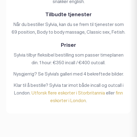
snakker english.
Tilbudte tjenester
Når du bestiller Sylvia, kan du se frem til tjenester som
69 position, Body to body massage, Classic sex, Fetish.
Priser
Sylvia tilbyr fleksibel bestilling som passer timeplanen
din. 1 hour: €350 incall / €400 outcall.
Nysgjerrig? Se Sylvia's galleri med 4 bekreftede bilder.
Klar til å bestille? Sylvia tar imot både incall og outcall i
London.
Utforsk flere eskorter i Storbritannia
eller
finn
eskorter i London
.