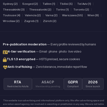
Sydney (2)
|
Szeged (2)
|
Tallinn (1)
|
Tbilisi (5)
|
Tel Aviv (1)
|
Thessakiniki (3)
|
Thessaloniki (2)
|
Torino (1)
|
Toronto (2)
|
Toulouse (4)
|
Valencia (2)
|
Varna (2)
|
Warszawa (55)
|
Wien (8)
|
Wrocław (2)
|
Zagreb (1)
|
Zürich (2)
Pre-publication moderation
— Every profile reviewed by humans
4-tier verification
— Email · phone · photo · live video
TLS 1.3 encrypted
— HSTS preload, secure cookies
Anti-trafficking
— Zero tolerance, immediate report flow
RTA
ASACP
GDPR
2026
Restricted to Adults
Membership pending
Compliant
Since launch
This website is an advertising and informational platform only. We offer advertising space and
are not an escort agency, nor involved in escorting or prostitution in any way. We are not liable