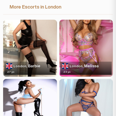
More Escorts in London
Barbie
Melissa
London,
London,
27 yo
23 yo