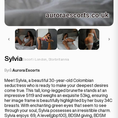
Sylvia
Escort i London, Storbritannia
Byrå:
Aurora Escorts
Meet Sylvia, a beautiful 30-year-old Colombian
seductress who is ready to make your deepest desires
come true. This tall, long-legged brunette stands at an
impressive 5ft9 and weighs an exquisite 53kg, ensuring
her image frame is beautifully highlighted by her busy 34C
breasts. With enchanting green eyes that seem to see
through your soul, Sylvia possesses an irresistible charm.
Sylvia enjoys: 69, A level(gbp100), BDSM giving, BDSM