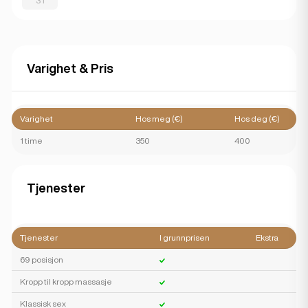
31
Varighet & Pris
Varighet
Hos meg (€)
Hos deg (€)
1 time
350
400
Tjenester
Tjenester
I grunnprisen
Ekstra
69 posisjon
Kropp til kropp massasje
Klassisk sex