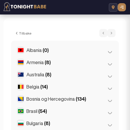
Sylvia - Escort i London, Storbritannia
Tilbake
Albania
(0)
Armenia
(8)
Tirana
(0)
Australia
(8)
Jerevan
(8)
Belgia
(14)
Brisbane
(2)
Gold Coast
(1)
Bosnia og Hercegovina
(134)
Antwerpen
(5)
Melbourne
(1)
Brugge
(2)
Brasil
(54)
Sarajevo
(134)
Perth
(2)
Brussel
(3)
Bulgaria
(8)
São Paulo
(54)
Sydney
(2)