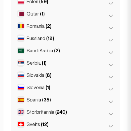
Polen
(59)
Oslo
(5)
Haag
(1)
Qatar
(1)
Kraków
(1)
Rotterdam
(3)
Poznań
(1)
Romania
(2)
Doha
(1)
Warszawa
(55)
Russland
(18)
Bucuresti
(2)
Wrocław
(2)
Saudi Arabia
(2)
Moskva
(12)
Sankt Petersburg
(1)
Serbia
(1)
Riyadh
(2)
St Petersburg
(5)
Slovakia
(8)
Belgrad
(1)
Slovenia
(1)
Bratislava
(8)
Spania
(35)
Ljubljana
(1)
Storbritannia
(240)
Barcelona
(11)
Gran Canarja
(1)
Sveits
(12)
Birmingham
(2)