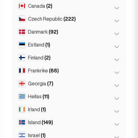
Gent
(2)
Canada
(2)
Burgas
(1)
Leuven
(2)
Sofia
(5)
Czech Republic
(222)
Toronto
(2)
Varna
(2)
Danmark
(92)
Brno
(2)
Praha
(220)
Estland
(1)
København
(92)
Finland
(2)
Tallinn
(1)
Frankrike
(88)
Helsingfors
(2)
Georgia
(7)
Lyon
(7)
Marseille
(2)
Hellas
(11)
Batumi
(2)
Monaco
(1)
Tbilisi
(5)
Irland
(1)
Aten
(4)
Nice
(5)
Patras
(2)
Island
(149)
Dublin
(1)
Paris
(69)
Thessakiniki
(3)
Israel
(1)
Reykjavík
(149)