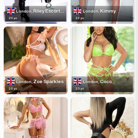
Riley Escortss
Kimmy
London,
London,
20 yo
22 yo
Zoe Sparkles
Coco
London,
London,
25 yo
23 yo