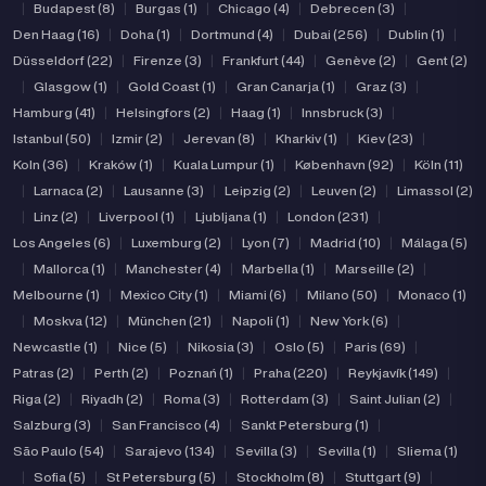
|
Budapest (8)
|
Burgas (1)
|
Chicago (4)
|
Debrecen (3)
|
Den Haag (16)
|
Doha (1)
|
Dortmund (4)
|
Dubai (256)
|
Dublin (1)
|
Düsseldorf (22)
|
Firenze (3)
|
Frankfurt (44)
|
Genève (2)
|
Gent (2)
|
Glasgow (1)
|
Gold Coast (1)
|
Gran Canarja (1)
|
Graz (3)
|
Hamburg (41)
|
Helsingfors (2)
|
Haag (1)
|
Innsbruck (3)
|
Istanbul (50)
|
Izmir (2)
|
Jerevan (8)
|
Kharkiv (1)
|
Kiev (23)
|
Koln (36)
|
Kraków (1)
|
Kuala Lumpur (1)
|
København (92)
|
Köln (11)
|
Larnaca (2)
|
Lausanne (3)
|
Leipzig (2)
|
Leuven (2)
|
Limassol (2)
|
Linz (2)
|
Liverpool (1)
|
Ljubljana (1)
|
London (231)
|
Los Angeles (6)
|
Luxemburg (2)
|
Lyon (7)
|
Madrid (10)
|
Málaga (5)
|
Mallorca (1)
|
Manchester (4)
|
Marbella (1)
|
Marseille (2)
|
Melbourne (1)
|
Mexico City (1)
|
Miami (6)
|
Milano (50)
|
Monaco (1)
|
Moskva (12)
|
München (21)
|
Napoli (1)
|
New York (6)
|
Newcastle (1)
|
Nice (5)
|
Nikosia (3)
|
Oslo (5)
|
Paris (69)
|
Patras (2)
|
Perth (2)
|
Poznań (1)
|
Praha (220)
|
Reykjavík (149)
|
Riga (2)
|
Riyadh (2)
|
Roma (3)
|
Rotterdam (3)
|
Saint Julian (2)
|
Salzburg (3)
|
San Francisco (4)
|
Sankt Petersburg (1)
|
São Paulo (54)
|
Sarajevo (134)
|
Sevilla (3)
|
Sevilla (1)
|
Sliema (1)
|
Sofia (5)
|
St Petersburg (5)
|
Stockholm (8)
|
Stuttgart (9)
|