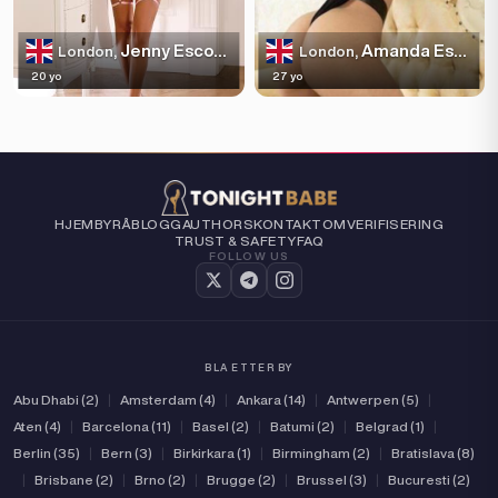
Jenny Escortss
Amanda Escortss
London,
London,
20 yo
27 yo
HJEM
BYRÅ
BLOGG
AUTHORS
KONTAKT
OM
VERIFISERING
TRUST & SAFETY
FAQ
FOLLOW US
BLA ETTER BY
Abu Dhabi (2)
|
Amsterdam (4)
|
Ankara (14)
|
Antwerpen (5)
|
Aten (4)
|
Barcelona (11)
|
Basel (2)
|
Batumi (2)
|
Belgrad (1)
|
Berlin (35)
|
Bern (3)
|
Birkirkara (1)
|
Birmingham (2)
|
Bratislava (8)
|
Brisbane (2)
|
Brno (2)
|
Brugge (2)
|
Brussel (3)
|
Bucuresti (2)