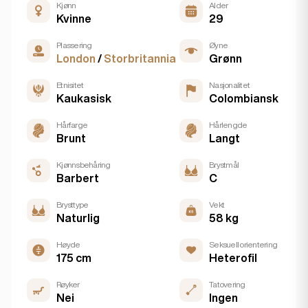
Kjønn
Alder
Kvinne
29
Plassering
Øyne
London
/
Storbritannia
Grønn
Etnisitet
Nasjonalitet
Kaukasisk
Colombiansk
Hårfarge
Hårlengde
Brunt
Langt
Kjønnsbehåring
Brystmål
Barbert
C
Brysttype
Vekt
Naturlig
58 kg
Høyde
Seksuell orientering
175 cm
Heterofil
Røyker
Tatovering
Nei
Ingen