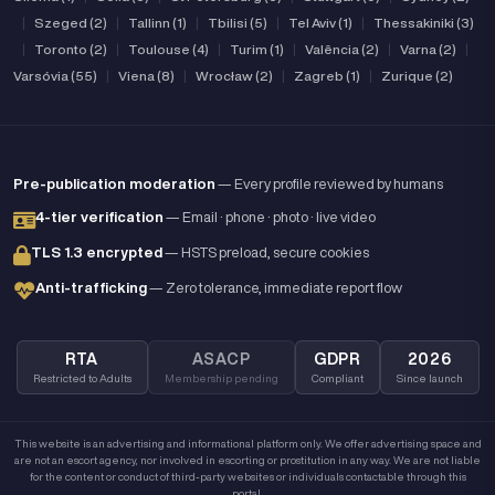
|
Szeged (2)
|
Tallinn (1)
|
Tbilisi (5)
|
Tel Aviv (1)
|
Thessakiniki (3)
|
Toronto (2)
|
Toulouse (4)
|
Turim (1)
|
Valência (2)
|
Varna (2)
|
Varsóvia (55)
|
Viena (8)
|
Wrocław (2)
|
Zagreb (1)
|
Zurique (2)
Pre-publication moderation
— Every profile reviewed by humans
4-tier verification
— Email · phone · photo · live video
TLS 1.3 encrypted
— HSTS preload, secure cookies
Anti-trafficking
— Zero tolerance, immediate report flow
RTA
ASACP
GDPR
2026
Restricted to Adults
Membership pending
Compliant
Since launch
This website is an advertising and informational platform only. We offer advertising space and
are not an escort agency, nor involved in escorting or prostitution in any way. We are not liable
for the content or conduct of third-party websites or individuals contactable through this
portal.