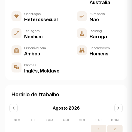
Austrália
Orientação
Fumadora
Heterossexual
Não
Tatuagem
Piercing
Nenhum
Barriga
Disponível para
Encontro com
Ambos
Homens
Idiomas
Inglês, Moldavo
Horário de trabalho
Agosto 2026
SEG
TER
QUA
QUI
SEX
SÁB
DOM
1
2