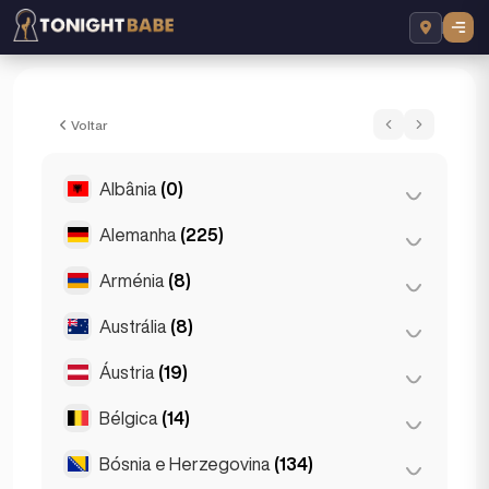
Kelly Sparkles - Acompanhante em Londo
Voltar
Albânia
(0)
Alemanha
(225)
Tirana
(0)
Arménia
(8)
Berlim
(35)
Colónia
(11)
Austrália
(8)
Ierevan
(8)
Dortmund
(4)
Áustria
(19)
Brisbane
(2)
Düsseldorf
(22)
Gold Coast
(1)
Bélgica
(14)
Graz
(3)
Francoforte
(44)
Melbourne
(1)
Innsbruck
(3)
Bósnia e Herzegovina
(134)
Antuérpia
(5)
Hamburgo
(41)