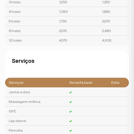
3 horas
1,050
1,250
4 horas
1,390
1,660
5 horas
1,730
2,070
6 horas
2,070
2,480
12 horas
4,070
4,930
Serviços
Serviços
Na tarifa base
Extra
Jantar a dois
Massagem erótica
GFE
Lap dance
Pernoita