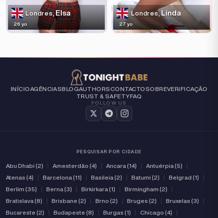
Elsa
Linda
Londres,
Londres,
26 yo
27 yo
INÍCIO
AGÊNCIAS
BLOG
AUTHORS
CONTACTO
SOBRE
VERIFICAÇÃO
TRUST & SAFETY
FAQ
FOLLOW US
PESQUISAR POR CIDADE
Abu Dhabi (2)
|
Amesterdão (4)
|
Ancara (14)
|
Antuérpia (5)
|
Atenas (4)
|
Barcelona (11)
|
Basileia (2)
|
Batumi (2)
|
Belgrad (1)
|
Berlim (35)
|
Berna (3)
|
Birkirkara (1)
|
Birmingham (2)
|
Bratislava (8)
|
Brisbane (2)
|
Brno (2)
|
Bruges (2)
|
Bruxelas (3)
|
Bucareste (2)
|
Budapeste (8)
|
Burgas (1)
|
Chicago (4)
|