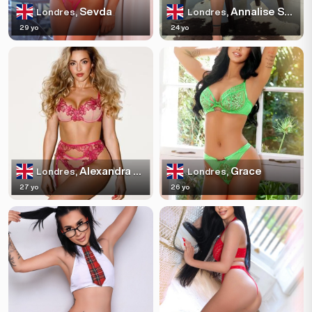
Sevda
Annalise Sparkles
Londres,
Londres,
29 yo
24 yo
Alexandra Escortss
Grace
Londres,
Londres,
27 yo
26 yo