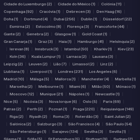
Cidade do Luxemburgo (2)
|
Cidade do México (1)
|
Colónia (11)
|
Copenhaga (92)
|
Cracóvia (1)
|
Debrecen (3)
|
Den Haag (16)
|
Doha (1)
|
Dortmund (4)
|
Dubai (256)
|
Dublin (1)
|
Düsseldorf (22)
|
Esmirna (2)
|
Estocolmo (8)
|
Florença (3)
|
Francoforte (44)
|
Gante (2)
|
Genebra (2)
|
Glasgow (1)
|
Gold Coast (1)
|
Gran Canarja (1)
|
Graz (3)
|
Haia (1)
|
Hamburgo (41)
|
Helsínquia (2)
|
Ierevan (8)
|
Innsbruck (3)
|
Istambul (50)
|
Kharkiv (1)
|
Kiev (23)
|
Koln (36)
|
Kuala Lumpur (1)
|
Larnaca (2)
|
Lausana (3)
|
Leipzig (2)
|
Leuven (2)
|
Lião (7)
|
Limassol (2)
|
Linz (2)
|
Liubliana (1)
|
Liverpool (1)
|
Londres (231)
|
Los Angeles (6)
|
Madrid (10)
|
Málaga (5)
|
Mallorca (1)
|
Manchester (4)
|
Marbella (1)
|
Marselha (2)
|
Melbourne (1)
|
Miami (6)
|
Milão (50)
|
Mónaco (1)
|
Moscovo (12)
|
Munique (21)
|
Nápoles (1)
|
Newcastle (1)
|
Nice (5)
|
Nicósia (3)
|
Nova Iorque (6)
|
Oslo (5)
|
Paris (69)
|
Patras (2)
|
Perth (2)
|
Poznań (1)
|
Praga (220)
|
Reiquiavique (149)
|
Riga (2)
|
Riyadh (2)
|
Roma (3)
|
Roterdão (3)
|
Saint Julian (2)
|
Salónica (2)
|
Salzburgo (3)
|
São Francisco (4)
|
São Paulo (54)
|
São Petersburgo (1)
|
Sarajevo (134)
|
Sevilha (3)
|
Sevilla (1)
|
Sliema (1)
|
Sófia (5)
|
St Petersburg (5)
|
Stuttgart (9)
|
Sydney (2)