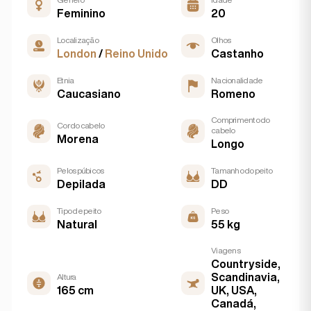
Feminino
20
Localização
Olhos
London
/
Reino Unido
Castanho
Etnia
Nacionalidade
Caucasiano
Romeno
Comprimento do
Cor do cabelo
cabelo
Morena
Longo
Pelos púbicos
Tamanho do peito
Depilada
DD
Tipo de peito
Peso
Natural
55 kg
Viagens
Countryside,
Scandinavia,
Altura
165 cm
UK, USA,
Canadá,