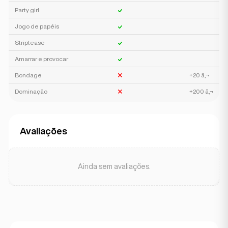
Party girl
Jogo de papéis
Striptease
Amarrar e provocar
Bondage
+20 â‚¬
Dominação
+200 â‚¬
Avaliações
Ainda sem avaliações.