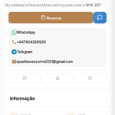
My address is Reeves Mews and my postcode is
W1K 2EF
.
Reserva
WhatsApp
+447904326929
Telegram
sparklesescorts2021@gmail.com
Informação
Género
Idade