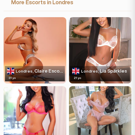
More Escorts in Londres
Claire Escortss
Lia Sparkles
Londres,
Londres,
31 yo
21 yo