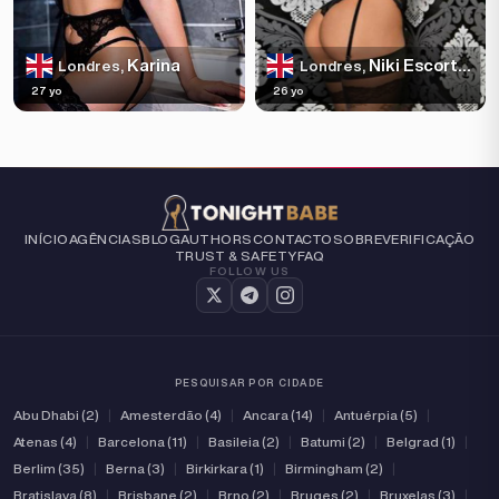
Karina
Niki Escortss
Londres,
Londres,
27 yo
26 yo
INÍCIO
AGÊNCIAS
BLOG
AUTHORS
CONTACTO
SOBRE
VERIFICAÇÃO
TRUST & SAFETY
FAQ
FOLLOW US
PESQUISAR POR CIDADE
Abu Dhabi (2)
|
Amesterdão (4)
|
Ancara (14)
|
Antuérpia (5)
|
Atenas (4)
|
Barcelona (11)
|
Basileia (2)
|
Batumi (2)
|
Belgrad (1)
|
Berlim (35)
|
Berna (3)
|
Birkirkara (1)
|
Birmingham (2)
|
Bratislava (8)
|
Brisbane (2)
|
Brno (2)
|
Bruges (2)
|
Bruxelas (3)
|