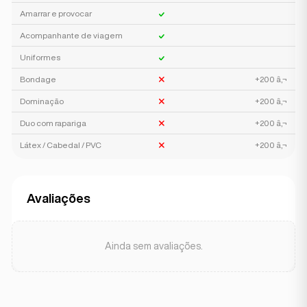
Amarrar e provocar
Acompanhante de viagem
Uniformes
Bondage
+200 â‚¬
Dominação
+200 â‚¬
Duo com rapariga
+200 â‚¬
Látex / Cabedal / PVC
+200 â‚¬
Avaliações
Ainda sem avaliações.