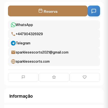
Reserva
WhatsApp
+447904326929
Telegram
sparklesescorts2021@gmail.com
sparklesescorts.com
Informação