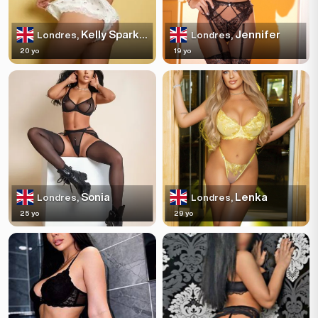
Kelly Sparkles
Jennifer
Londres,
Londres,
20 yo
19 yo
Sonia
Lenka
Londres,
Londres,
25 yo
29 yo