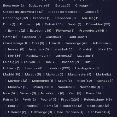
Bucareste (2)
|
Budapeste (8)
|
Burgas (1)
|
Chicago (4)
|
Cidade do Luxemburgo (2)
|
Cidade do México (1)
|
Colónia (11)
|
Copenhaga (92)
|
Cracóvia (1)
|
Debrecen (3)
|
Den Haag (16)
|
Doha (1)
|
Dortmund (4)
|
Dubai (256)
|
Dublin (1)
|
Düsseldorf (22)
|
Esmirna (2)
|
Estocolmo (8)
|
Florença (3)
|
Francoforte (44)
|
Gante (2)
|
Genebra (2)
|
Glasgow (1)
|
Gold Coast (1)
|
Gran Canarja (1)
|
Graz (3)
|
Haia (1)
|
Hamburgo (41)
|
Helsínquia (2)
|
Ierevan (8)
|
Innsbruck (3)
|
Istambul (50)
|
Kharkiv (1)
|
Kiev (23)
|
Koln (36)
|
Kuala Lumpur (1)
|
Larnaca (2)
|
Lausana (3)
|
Leipzig (2)
|
Leuven (2)
|
Lião (7)
|
Limassol (2)
|
Linz (2)
|
Liubliana (1)
|
Liverpool (1)
|
Londres (229)
|
Los Angeles (6)
|
Madrid (10)
|
Málaga (5)
|
Mallorca (1)
|
Manchester (4)
|
Marbella (1)
|
Marselha (2)
|
Melbourne (1)
|
Miami (6)
|
Milão (50)
|
Mónaco (1)
|
Moscovo (12)
|
Munique (21)
|
Nápoles (1)
|
Newcastle (1)
|
Nice (5)
|
Nicósia (3)
|
Nova Iorque (6)
|
Oslo (5)
|
Paris (69)
|
Patras (2)
|
Perth (2)
|
Poznań (1)
|
Praga (220)
|
Reiquiavique (149)
|
Riga (2)
|
Riyadh (2)
|
Roma (3)
|
Roterdão (3)
|
Saint Julian (2)
|
Salónica (2)
|
Salzburgo (3)
|
São Francisco (4)
|
São Paulo (54)