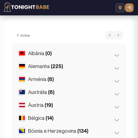
Martina Sparkles - Acompanhante em Lo
Voltar
Albânia
(0)
Alemanha
(225)
Tirana
(0)
Arménia
(8)
Berlim
(35)
Colónia
(11)
Austrália
(8)
Ierevan
(8)
Dortmund
(4)
Áustria
(19)
Brisbane
(2)
Düsseldorf
(22)
Gold Coast
(1)
Bélgica
(14)
Graz
(3)
Francoforte
(44)
Melbourne
(1)
Innsbruck
(3)
Bósnia e Herzegovina
(134)
Antuérpia
(5)
Hamburgo
(41)