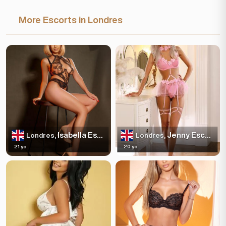
More Escorts in Londres
Isabella Escortss
Jenny Escortss
Londres,
Londres,
21 yo
20 yo