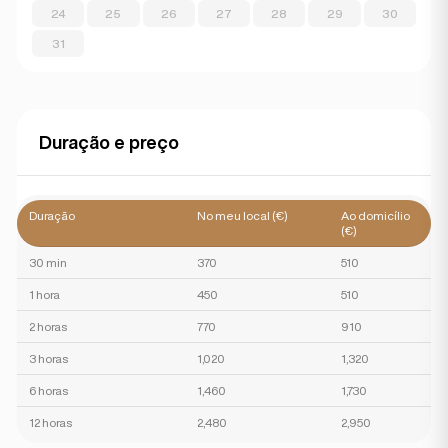
24
25
26
27
28
29
30
31
Duração e preço
Duração
No meu local (€)
Ao domicílio
(€)
30 min
370
510
1 hora
450
510
2 horas
770
910
3 horas
1,020
1,320
6 horas
1,460
1,730
12 horas
2,480
2,950