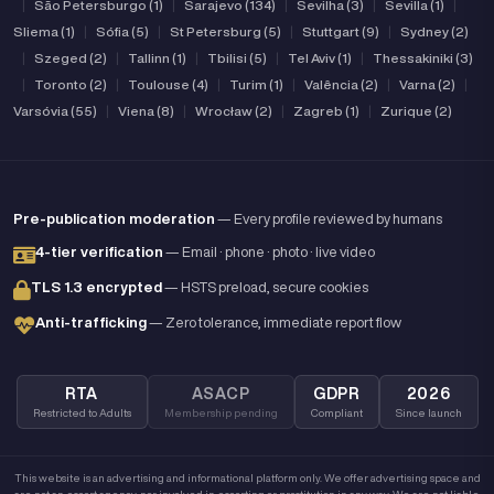
|
São Petersburgo (1)
|
Sarajevo (134)
|
Sevilha (3)
|
Sevilla (1)
|
Sliema (1)
|
Sófia (5)
|
St Petersburg (5)
|
Stuttgart (9)
|
Sydney (2)
|
Szeged (2)
|
Tallinn (1)
|
Tbilisi (5)
|
Tel Aviv (1)
|
Thessakiniki (3)
|
Toronto (2)
|
Toulouse (4)
|
Turim (1)
|
Valência (2)
|
Varna (2)
|
Varsóvia (55)
|
Viena (8)
|
Wrocław (2)
|
Zagreb (1)
|
Zurique (2)
Pre-publication moderation
— Every profile reviewed by humans
4-tier verification
— Email · phone · photo · live video
TLS 1.3 encrypted
— HSTS preload, secure cookies
Anti-trafficking
— Zero tolerance, immediate report flow
RTA
ASACP
GDPR
2026
Restricted to Adults
Membership pending
Compliant
Since launch
This website is an advertising and informational platform only. We offer advertising space and