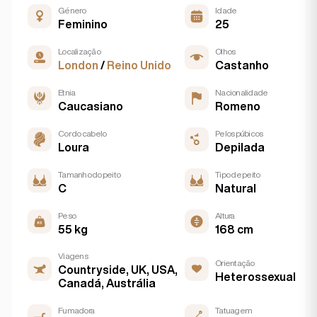
Género
Idade
Feminino
25
Localização
Olhos
London
/
Reino Unido
Castanho
Etnia
Nacionalidade
Caucasiano
Romeno
Cor do cabelo
Pelos púbicos
Loura
Depilada
Tamanho do peito
Tipo de peito
C
Natural
Peso
Altura
55 kg
168 cm
Viagens
Orientação
Countryside, UK, USA,
Heterossexual
Canadá, Austrália
Fumadora
Tatuagem