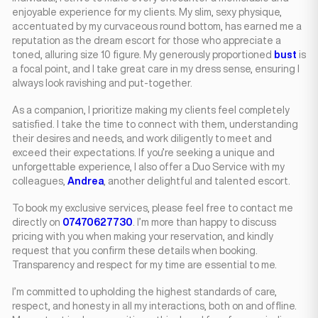
enjoyable experience for my clients. My slim, sexy physique,
accentuated by my curvaceous round bottom, has earned me a
reputation as the dream escort for those who appreciate a
toned, alluring size 10 figure. My generously proportioned
bust
is
a focal point, and I take great care in my dress sense, ensuring I
always look ravishing and put-together.
As a companion, I prioritize making my clients feel completely
satisfied. I take the time to connect with them, understanding
their desires and needs, and work diligently to meet and
exceed their expectations. If you’re seeking a unique and
unforgettable experience, I also offer a Duo Service with my
colleagues,
Andrea
, another delightful and talented escort.
To book my exclusive services, please feel free to contact me
directly on
07470627730
. I’m more than happy to discuss
pricing with you when making your reservation, and kindly
request that you confirm these details when booking.
Transparency and respect for my time are essential to me.
I’m committed to upholding the highest standards of care,
respect, and honesty in all my interactions, both on and offline.