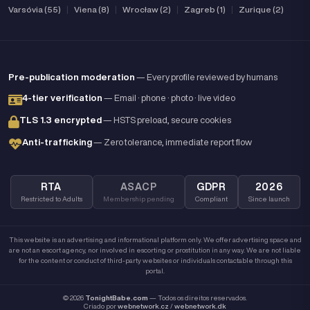
Varsóvia (55)
|
Viena (8)
|
Wrocław (2)
|
Zagreb (1)
|
Zurique (2)
Pre-publication moderation
— Every profile reviewed by humans
4-tier verification
— Email · phone · photo · live video
TLS 1.3 encrypted
— HSTS preload, secure cookies
Anti-trafficking
— Zero tolerance, immediate report flow
RTA
ASACP
GDPR
2026
Restricted to Adults
Membership pending
Compliant
Since launch
This website is an advertising and informational platform only. We offer advertising space and
are not an escort agency, nor involved in escorting or prostitution in any way. We are not liable
for the content or conduct of third-party websites or individuals contactable through this
portal.
© 2026
TonightBabe.com
— Todos os direitos reservados.
Criado por
webnetwork.cz
/
webnetwork.dk