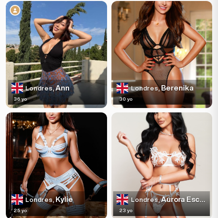
Ann
Berenika
Londres,
Londres,
36 yo
30 yo
Kylie
Aurora Escortss
Londres,
Londres,
25 yo
23 yo