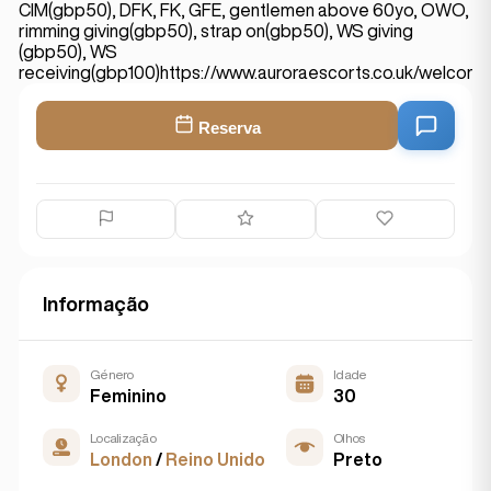
CIM(gbp50), DFK, FK, GFE, gentlemen above 60yo, OWO,
rimming giving(gbp50), strap on(gbp50), WS giving
(gbp50), WS
receiving(gbp100)https://www.auroraescorts.co.uk/welco
Reserva
Informação
Género
Idade
Feminino
30
Localização
Olhos
London
/
Reino Unido
Preto