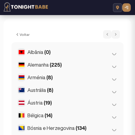
Poppy - Acompanhante em London, Rein
Voltar
Albânia
(0)
Alemanha
(225)
Tirana
(0)
Arménia
(8)
Berlim
(35)
Colónia
(11)
Austrália
(8)
Ierevan
(8)
Dortmund
(4)
Áustria
(19)
Brisbane
(2)
Düsseldorf
(22)
Gold Coast
(1)
Bélgica
(14)
Graz
(3)
Francoforte
(44)
Melbourne
(1)
Innsbruck
(3)
Bósnia e Herzegovina
(134)
Antuérpia
(5)
Hamburgo
(41)