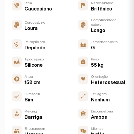
Etnia
Nacionalidade
Caucasiano
Britânico
Comprimento do
Cor do cabelo
cabelo
Loura
Longo
Pelos púbicos
Tamanho do peito
Depilada
G
Tipo de peito
Peso
Silicone
55 kg
Altura
Orientação
158 cm
Heterossexual
Fumadora
Tatuagem
Sim
Nenhum
Piercing
Disponível para
Barriga
Ambos
Encontro com
Idiomas