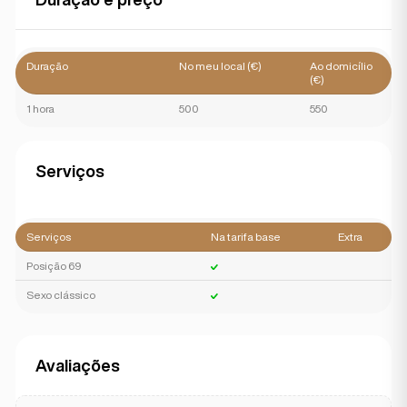
Duração
No meu local (€)
Ao domicílio
(€)
1 hora
500
550
Serviços
Serviços
Na tarifa base
Extra
Posição 69
Sexo clássico
Avaliações