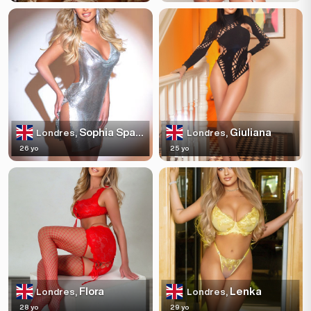
Sophia Sparkles
Giuliana
Londres,
Londres,
26 yo
25 yo
Flora
Lenka
Londres,
Londres,
28 yo
29 yo