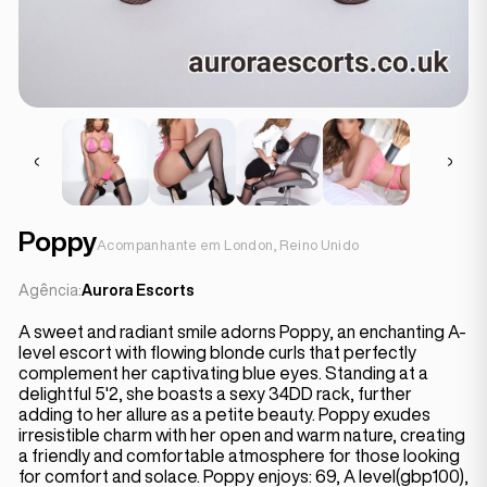
Poppy
Acompanhante em London, Reino Unido
Agência:
Aurora Escorts
A sweet and radiant smile adorns Poppy, an enchanting A-
level escort with flowing blonde curls that perfectly
complement her captivating blue eyes. Standing at a
delightful 5'2, she boasts a sexy 34DD rack, further
adding to her allure as a petite beauty. Poppy exudes
irresistible charm with her open and warm nature, creating
a friendly and comfortable atmosphere for those looking
for comfort and solace. Poppy enjoys: 69, A level(gbp100),