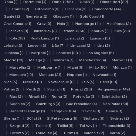
Doha (1)
|
Dortmund (4)
|
Dubai (256)
|
Dublin (1)
|
Düsseldorf (22)
|
Esmirna (2)
|
Estocolmo (8)
|
Florença (3)
|
Francoforte (44)
|
Gante (2)
|
Genebra (2)
|
Glasgow (1)
|
Gold Coast (1)
|
Gran Canarja (1)
|
Graz (3)
|
Haia (1)
|
Hamburgo (41)
|
Helsínquia (2)
|
Ierevan (8)
|
Innsbruck (3)
|
Istambul (50)
|
Kharkiv (1)
|
Kiev (23)
|
Koln (36)
|
Kuala Lumpur (1)
|
Larnaca (2)
|
Lausana (3)
|
Leipzig (2)
|
Leuven (2)
|
Lião (7)
|
Limassol (2)
|
Linz (2)
|
Liubliana (1)
|
Liverpool (1)
|
Londres (231)
|
Los Angeles (6)
|
Madrid (10)
|
Málaga (5)
|
Mallorca (1)
|
Manchester (4)
|
Marbella (1)
|
Marselha (2)
|
Melbourne (1)
|
Miami (6)
|
Milão (50)
|
Mónaco (1)
|
Moscovo (12)
|
Munique (21)
|
Nápoles (1)
|
Newcastle (1)
|
Nice (5)
|
Nicósia (3)
|
Nova Iorque (6)
|
Oslo (5)
|
Paris (69)
|
Patras (2)
|
Perth (2)
|
Poznań (1)
|
Praga (220)
|
Reiquiavique (149)
|
Riga (2)
|
Riyadh (2)
|
Roma (3)
|
Roterdão (3)
|
Saint Julian (2)
|
Salónica (2)
|
Salzburgo (3)
|
São Francisco (4)
|
São Paulo (54)
|
São Petersburgo (1)
|
Sarajevo (134)
|
Sevilha (3)
|
Sevilla (1)
|
Sliema (1)
|
Sófia (5)
|
St Petersburg (5)
|
Stuttgart (9)
|
Sydney (2)
|
Szeged (2)
|
Tallinn (1)
|
Tbilisi (5)
|
Tel Aviv (1)
|
Thessakiniki (3)
|
Toronto (2)
|
Toulouse (4)
|
Turim (1)
|
Valência (2)
|
Varna (2)
|