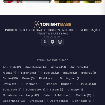
INÍCIO
AGÊNCIAS
BLOG
AUTHORS
CONTACTO
SOBRE
VERIFICAÇÃO
TRUST & SAFETY
FAQ
FOLLOW US
PESQUISAR POR CIDADE
Abu Dhabi (2)
|
Amesterdão (4)
|
Ancara (14)
|
Antuérpia (5)
|
Atenas (4)
|
Barcelona (11)
|
Basileia (2)
|
Batumi (2)
|
Belgrad (1)
|
Berlim (35)
|
Berna (3)
|
Birkirkara (1)
|
Birmingham (2)
|
Bratislava (8)
|
Brisbane (2)
|
Brno (2)
|
Bruges (2)
|
Bruxelas (3)
|
Bucareste (2)
|
Budapeste (8)
|
Burgas (1)
|
Chicago (4)
|
Cidade do Luxemburgo (2)
|
Cidade do México (1)
|
Colónia (11)
|
Copenhaga (92)
|
Cracóvia (1)
|
Debrecen (3)
|
Den Haag (16)
|