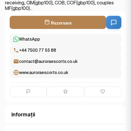
receiving, CIM(gbp100), COB, COF(gbp100), couples
MF(gbp100)...
Rezervare
WhatsApp
+44 7500 77 55 88
contact@auroraescorts.co.uk
www.auroraescorts.co.uk
Informații