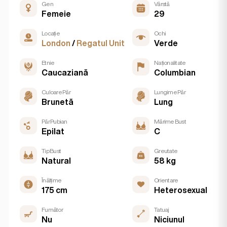
Gen
Vârstă
Femeie
29
Locație
Ochi
London
/
Regatul Unit
Verde
Etnie
Naționalitate
Caucaziană
Columbian
Culoare Păr
Lungime Păr
Brunetă
Lung
Păr Pubian
Mărime Bust
Epilat
C
Tip Bust
Greutate
Natural
58 kg
Înălțime
Orientare
175 cm
Heterosexual
Fumător
Tatuaj
Nu
Niciunul