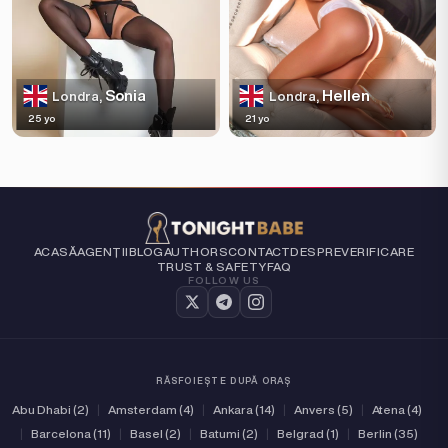
Sonia
Hellen
Londra,
Londra,
25 yo
21 yo
ACASĂ
AGENȚII
BLOG
AUTHORS
CONTACT
DESPRE
VERIFICARE
TRUST & SAFETY
FAQ
FOLLOW US
RĂSFOIEȘTE DUPĂ ORAȘ
Abu Dhabi (2)
|
Amsterdam (4)
|
Ankara (14)
|
Anvers (5)
|
Atena (4)
|
Barcelona (11)
|
Basel (2)
|
Batumi (2)
|
Belgrad (1)
|
Berlin (35)