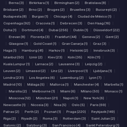
|
Berna (3)
|
Birkirkara (1)
|
Birmingham (2)
|
Bratislava (8)
|
Brisbane (2)
|
Brno (2)
|
Bruges (2)
|
Bruxelles (3)
|
București (2)
|
Budapesta (8)
|
Burgas (1)
|
Chicago (4)
|
Ciudad de México (1)
|
Copenhaga (92)
|
Cracovia (1)
|
Debrecen (3)
|
Den Haag (16)
|
Doha (1)
|
Dortmund (4)
|
Dubai (256)
|
Dublin (1)
|
Düsseldorf (22)
|
Erevan (8)
|
Florența (3)
|
Frankfurt (44)
|
Geneva (2)
|
Gent (2)
|
Glasgow (1)
|
Gold Coast (1)
|
Gran Canarja (1)
|
Graz (3)
|
Haga (1)
|
Hamburg (41)
|
Harkov (1)
|
Helsinki (2)
|
Innsbruck (3)
|
Istanbul (50)
|
Izmir (2)
|
Kiev (23)
|
Koln (35)
|
Köln (11)
|
Kuala Lumpur (1)
|
Larnaca (2)
|
Lausanne (3)
|
Leipzig (2)
|
Leuven (2)
|
Limassol (2)
|
Linz (2)
|
Liverpool (1)
|
Ljubljana (1)
|
Londra (231)
|
Los Angeles (6)
|
Luxemburg (2)
|
Lyon (7)
|
Madrid (10)
|
Málaga (5)
|
Mallorca (1)
|
Manchester (4)
|
Marbella (1)
|
Marsilia (2)
|
Melbourne (1)
|
Miami (6)
|
Milano (50)
|
Monaco (1)
|
Moscova (12)
|
München (21)
|
Napoli (1)
|
New York (6)
|
Newcastle (1)
|
Nicosia (3)
|
Nisa (5)
|
Oslo (5)
|
Paris (69)
|
Patras (2)
|
Perth (2)
|
Poznań (1)
|
Praga (220)
|
Reykjavik (149)
|
Riga (2)
|
Riyadh (2)
|
Roma (3)
|
Rotterdam (3)
|
Saint Julian (2)
|
Salonic (2)
|
Salzburg (3)
|
San Francisco (4)
|
Sankt Petersburg (1)