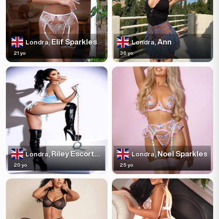
Elif Sparkles
Ann
Londra,
Londra,
21 yo
36 yo
Riley Escortss
Noel Sparkles
Londra,
Londra,
20 yo
25 yo