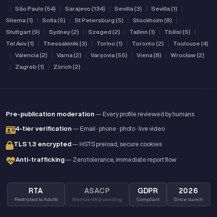
|
São Paulo (54)
|
Sarajevo (134)
|
Sevilla (3)
|
Sevilla (1)
|
Sliema (1)
|
Sofia (5)
|
St Petersburg (5)
|
Stockholm (8)
|
Stuttgart (9)
|
Sydney (2)
|
Szeged (2)
|
Tallinn (1)
|
Tbilisi (5)
|
Tel Aviv (1)
|
Thessakiniki (3)
|
Torino (1)
|
Toronto (2)
|
Toulouse (4)
|
Valencia (2)
|
Varna (2)
|
Varșovia (55)
|
Viena (8)
|
Wrocław (2)
|
Zagreb (1)
|
Zürich (2)
Pre-publication moderation
— Every profile reviewed by humans
4-tier verification
— Email · phone · photo · live video
TLS 1.3 encrypted
— HSTS preload, secure cookies
Anti-trafficking
— Zero tolerance, immediate report flow
RTA
ASACP
GDPR
2026
Restricted to Adults
Membership pending
Compliant
Since launch