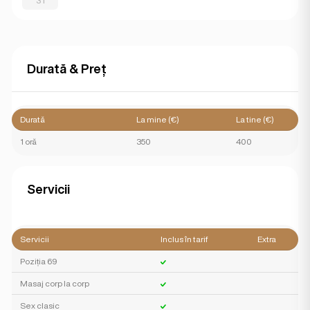
31
Durată & Preț
Durată
La mine (€)
La tine (€)
1 oră
350
400
Servicii
Servicii
Inclus în tarif
Extra
Poziția 69
Masaj corp la corp
Sex clasic