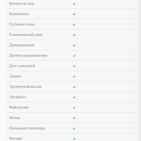
Кончить на лицо
Куннилингус
Глубокая глотка
Романтический ужин
Доминирование
Двойное проникновение
Дуэт с девушкой
Эджинг
Эротический массаж
Экстрабол
Фейсситтинг
Фетиш
Пальцевая стимуляция
Фистинг