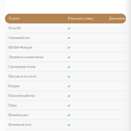
Услуги
В базовую ставку
Дополнительн
Поза 69
Анальный секс
BDSM-Фемдом
Лизание и сосание яичек
Скольжение телом
Массаж тело в тело
Бондаж
Классический секс
Пары
Кончить в рот
Кончить на тело