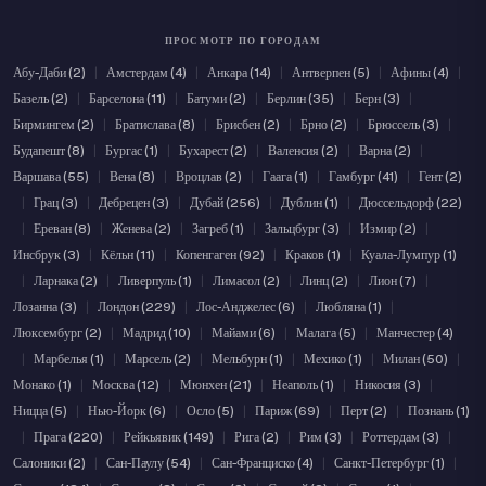
ПРОСМОТР ПО ГОРОДАМ
Абу-Даби (2)
|
Амстердам (4)
|
Анкара (14)
|
Антверпен (5)
|
Афины (4)
|
Базель (2)
|
Барселона (11)
|
Батуми (2)
|
Берлин (35)
|
Берн (3)
|
Бирмингем (2)
|
Братислава (8)
|
Брисбен (2)
|
Брно (2)
|
Брюссель (3)
|
Будапешт (8)
|
Бургас (1)
|
Бухарест (2)
|
Валенсия (2)
|
Варна (2)
|
Варшава (55)
|
Вена (8)
|
Вроцлав (2)
|
Гаага (1)
|
Гамбург (41)
|
Гент (2)
|
Грац (3)
|
Дебрецен (3)
|
Дубай (256)
|
Дублин (1)
|
Дюссельдорф (22)
|
Ереван (8)
|
Женева (2)
|
Загреб (1)
|
Зальцбург (3)
|
Измир (2)
|
Инсбрук (3)
|
Кёльн (11)
|
Копенгаген (92)
|
Краков (1)
|
Куала-Лумпур (1)
|
Ларнака (2)
|
Ливерпуль (1)
|
Лимасол (2)
|
Линц (2)
|
Лион (7)
|
Лозанна (3)
|
Лондон (229)
|
Лос-Анджелес (6)
|
Любляна (1)
|
Люксембург (2)
|
Мадрид (10)
|
Майами (6)
|
Малага (5)
|
Манчестер (4)
|
Марбелья (1)
|
Марсель (2)
|
Мельбурн (1)
|
Мехико (1)
|
Милан (50)
|
Монако (1)
|
Москва (12)
|
Мюнхен (21)
|
Неаполь (1)
|
Никосия (3)
|
Ницца (5)
|
Нью-Йорк (6)
|
Осло (5)
|
Париж (69)
|
Перт (2)
|
Познань (1)
|
Прага (220)
|
Рейкьявик (149)
|
Рига (2)
|
Рим (3)
|
Роттердам (3)
|
Салоники (2)
|
Сан-Паулу (54)
|
Сан-Франциско (4)
|
Санкт-Петербург (1)
|