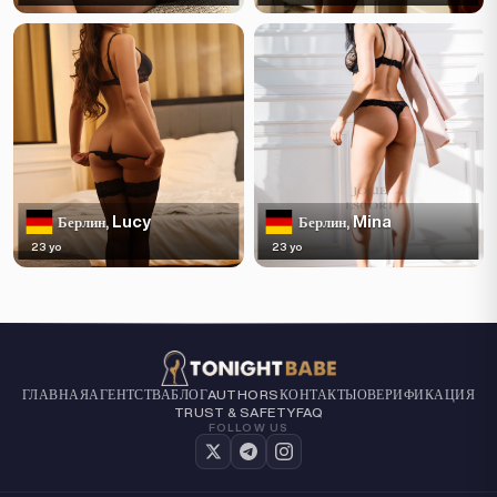
Lucy
Mina
Берлин,
Берлин,
23 yo
23 yo
ГЛАВНАЯ
АГЕНТСТВА
БЛОГ
КОНТАКТЫ
О
ВЕРИФИКАЦИЯ
AUTHORS
TRUST & SAFETY
FAQ
FOLLOW US