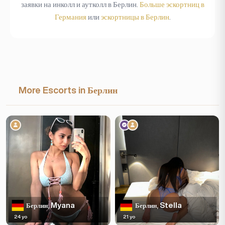
заявки на инколл и аутколл в Берлин.
Больше эскортниц в
Германия
или
эскортницы в Берлин
.
More Escorts in Берлин
Myana
Stella
Берлин,
Берлин,
24 yo
21 yo