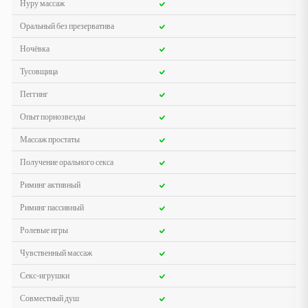
Нуру массаж
Оральный без презерватива
Ночёвка
Тусовщица
Пеггинг
Опыт порнозвезды
Массаж простаты
Получение орального секса
Риминг активный
Риминг пассивный
Ролевые игры
Чувственный массаж
Секс-игрушки
Совместный душ