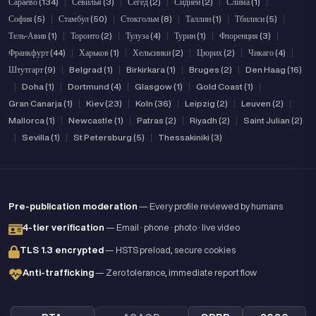
Сараево (134)
|
Севилья (3)
|
Сегед (2)
|
Сидней (2)
|
Слима (1)
|
София (5)
|
Стамбул (50)
|
Стокгольм (8)
|
Таллин (1)
|
Тбилиси (5)
|
Тель-Авив (1)
|
Торонто (2)
|
Тулуза (4)
|
Турин (1)
|
Флоренция (3)
|
Франкфурт (44)
|
Харьков (1)
|
Хельсинки (2)
|
Цюрих (2)
|
Чикаго (4)
|
Штутгарт (9)
|
Belgrad (1)
|
Birkirkara (1)
|
Bruges (2)
|
Den Haag (16)
|
Doha (1)
|
Dortmund (4)
|
Glasgow (1)
|
Gold Coast (1)
|
Gran Canarja (1)
|
Kiev (23)
|
Koln (36)
|
Leipzig (2)
|
Leuven (2)
|
Mallorca (1)
|
Newcastle (1)
|
Patras (2)
|
Riyadh (2)
|
Saint Julian (2)
|
Sevilla (1)
|
St Petersburg (5)
|
Thessakiniki (3)
Pre-publication moderation
— Every profile reviewed by humans
4-tier verification
— Email · phone · photo · live video
TLS 1.3 encrypted
— HSTS preload, secure cookies
Anti-trafficking
— Zero tolerance, immediate report flow