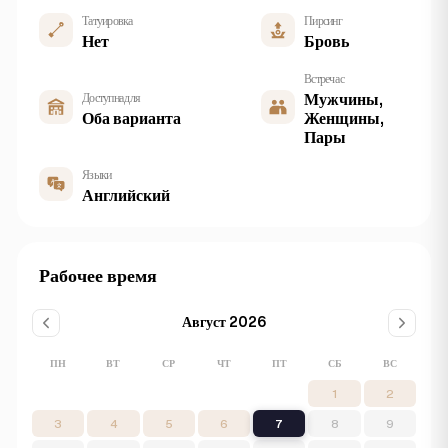
Татуировка
Пирсинг
Нет
Бровь
Встреча с
Доступна для
Мужчины,
Оба варианта
Женщины,
Пары
Языки
Английский
Рабочее время
Август 2026
ПН
ВТ
СР
ЧТ
ПТ
СБ
ВС
1
2
3
4
5
6
7
8
9