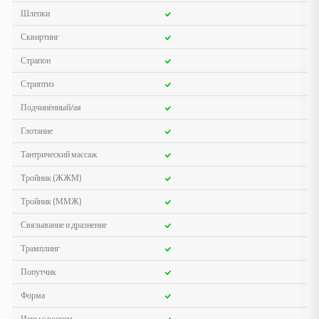
Шлепки
Сквиртинг
Страпон
Стриптиз
Подчинённый/ая
Глотание
Тантрический массаж
Тройник (ЖЖМ)
Тройник (ММЖ)
Связывание и дразнение
Трамплинг
Попутчик
Форма
Игры с воском