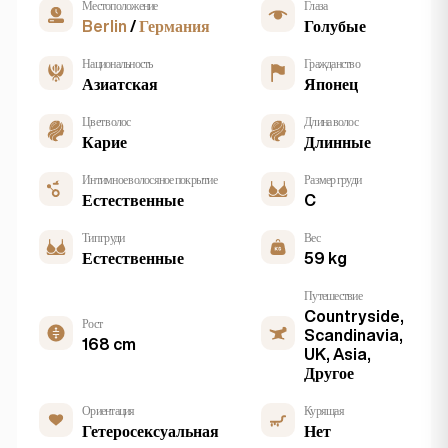
Местоположение
Глаза
Berlin
/
Германия
Голубые
Национальность
Гражданство
Азиатская
Японец
Цвет волос
Длина волос
Карие
Длинные
Интимное волосяное покрытие
Размер груди
Естественные
C
Тип груди
Вес
Естественные
59 kg
Путешествие
Countryside,
Рост
Scandinavia,
168 cm
UK, Asia,
Другое
Ориентация
Курящая
Гетеросексуальная
Нет