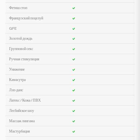
Фетиш стоп
Французский поцелуй
GFE
Золотой дождь
Групповой секс
Ручная стимуляция
Унижение
Камасутра
Лэп-данс
Латекс / Кожа / ПВХ
Лесбийское шоу
Массаж лингама
Мастурбация