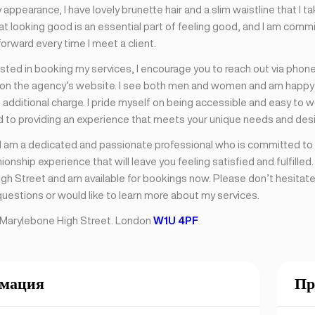
 appearance, I have lovely brunette hair and a slim waistline that I t
that looking good is an essential part of feeling good, and I am comm
orward every time I meet a client.
rested in booking my services, I encourage you to reach out via phone
on the agency’s website. I see both men and women and am happy 
 additional charge. I pride myself on being accessible and easy to wo
to providing an experience that meets your unique needs and desi
, I am a dedicated and passionate professional who is committed to 
onship experience that will leave you feeling satisfied and fulfilled.
gh Street and am available for bookings now. Please don’t hesitate 
uestions or would like to learn more about my services.
on Marylebone High Street. London
W1U 4PF
мация
Пр