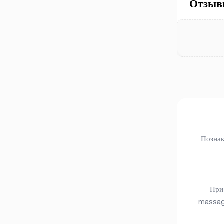
Отзы
Познак
При 
massage