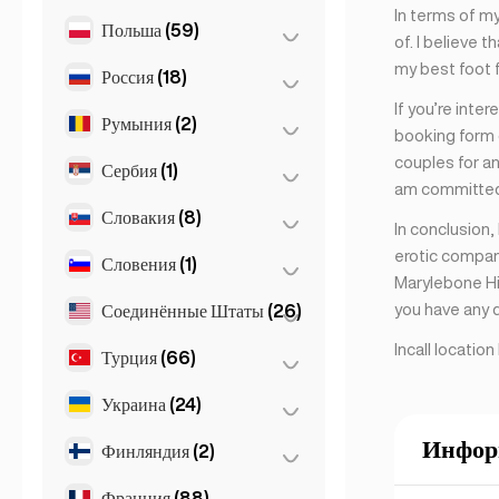
In terms of my
Гаага
(1)
Польша
(59)
Осло
(5)
of. I believe 
Роттердам
(3)
my best foot f
Россия
(18)
Варшава
(55)
Den Haag
(16)
If you’re inte
Вроцлав
(2)
Румыния
(2)
Москва
(12)
booking form 
Краков
(1)
couples for an
Санкт-Петербург
(1)
Сербия
(1)
Бухарест
(2)
am committed 
Познань
(1)
St Petersburg
(5)
Словакия
(8)
Belgrad
(1)
In conclusion
erotic compani
Словения
(1)
Братислава
(8)
Marylebone Hi
you have any q
Соединённые Штаты
(26)
Любляна
(1)
Incall locati
Турция
(66)
Лос-Анджелес
(6)
Майами
(6)
Украина
(24)
Анкара
(14)
Нью-Йорк
(6)
Измир
(2)
Инфор
Финляндия
(2)
Харьков
(1)
Сан-Франциско
(4)
Стамбул
(50)
Kiev
(23)
Франция
(88)
Хельсинки
(2)