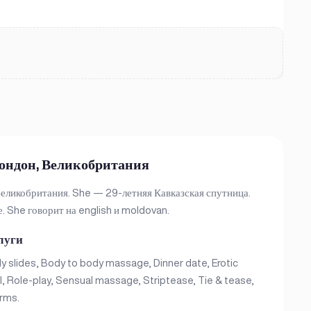
Лондон, Великобритания
Великобритания. She — 29-летняя Кавказская спутница.
е. She говорит на english и moldovan.
луги
y slides, Body to body massage, Dinner date, Erotic
l, Role-play, Sensual massage, Striptease, Tie & tease,
rms.