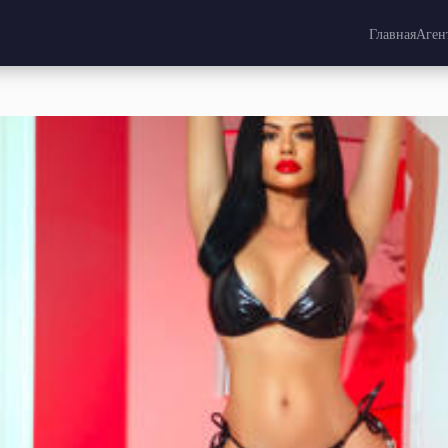
Главная
Аген
икобритания