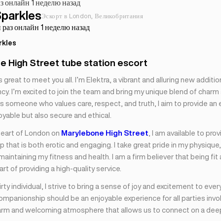
з онлайн 1 неделю назад
Sparkles
Эскорт в London, Великобритания
раз онлайн 1 неделю назад
rkles
 High Street tube station escort
’s great to meet you all. I’m Elektra, a vibrant and alluring new additio
cy. I’m excited to join the team and bring my unique blend of charm
As someone who values care, respect, and truth, I aim to provide an
joyable but also secure and ethical.
heart of London on
Marylebone High Street
, I am available to pro
that is both erotic and engaging. I take great pride in my physique,
aintaining my fitness and health. I am a firm believer that being fit 
art of providing a high-quality service.
irty individual, I strive to bring a sense of joy and excitement to ever
ompanionship should be an enjoyable experience for all parties invol
arm and welcoming atmosphere that allows us to connect on a deep