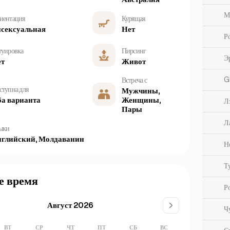
М
иентация
Курящая
сексуальная
Нет
Р
туировка
Пирсинг
Э
ет
Живот
G
Встреча с
ступна для
Мужчины,
а варианта
Женщины,
Л
Пары
Л
ыки
глийский, Молдаванин
Н
Т
е время
Р
Август 2026
Ч
ВТ
СР
ЧТ
ПТ
СБ
ВС