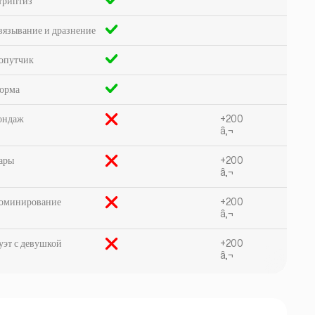
триптиз
вязывание и дразнение
опутчик
орма
ондаж
+200
â‚¬
ары
+200
â‚¬
оминирование
+200
â‚¬
уэт с девушкой
+200
â‚¬