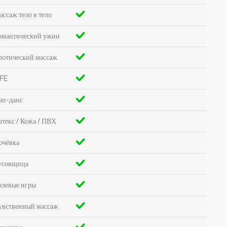
ассаж тело в тело
омантический ужин
ротический массаж
FE
эп-данс
атекс / Кожа / ПВХ
очёвка
усовщица
олевые игры
увственный массаж