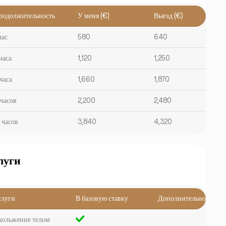
родолжительность
У меня (€)
Выезд (€)
час
580
640
часа
1,120
1,250
часа
1,660
1,870
 часов
2,200
2,480
 часов
3,840
4,320
луги
слуги
В базовую ставку
Дополнительно
кольжение телом