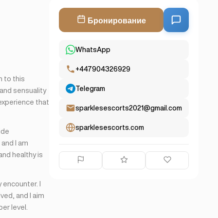
Бронирование
WhatsApp
+447904326929
n to this
Telegram
 and sensuality
 experience that
sparklesescorts2021@gmail.com
sparklesescorts.com
vide
 and I am
and healthy is
y encounter. I
ved, and I aim
er level.