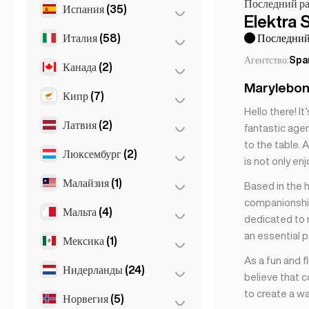
Dortmund
(4)
Последний ра
Испания
(35)
Рейкьявик
(149)
Elektra 
Koln
(36)
Италия
(58)
Барселона
(11)
Последний 
Leipzig
(2)
Агентство:
Spa
Валенсия
(2)
Канада
(2)
Милан
(50)
Marylebone
Мадрид
(10)
Неаполь
(1)
Кипр
(7)
Торонто
(2)
Hello there! It
Малага
(5)
Рим
(3)
Латвия
(2)
Ларнака
(2)
fantastic agen
Марбелья
(1)
Турин
(1)
to the table. 
Лимасол
(2)
Люксембург
(2)
Рига
(2)
is not only en
Севилья
(3)
Флоренция
(3)
Никосия
(3)
Малайзия
(1)
Люксембург
(2)
Based in the 
Gran Canarja
(1)
Napoli
(0)
companionship 
Mallorca
(1)
Мальта
(4)
Куала-Лумпур
(1)
dedicated to m
Sevilla
(1)
an essential p
Мексика
(1)
Слима
(1)
As a fun and fl
Birkirkara
(1)
Нидерланды
(24)
Мехико
(1)
believe that c
Saint Julian
(2)
to create a w
Норвегия
(5)
Амстердам
(4)