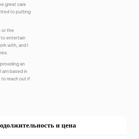
ake great care
itted to putting
 or the
to entertain
rk with, and I
res.
providing an
 I am based in
to reach out if
одолжительность и цена