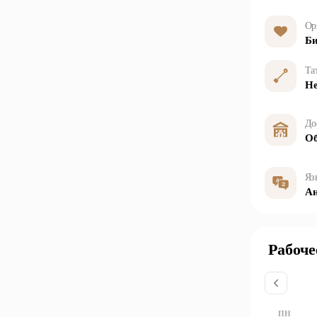
Ор
Би
Та
Н
До
Об
Яз
Ан
Рабоче
ПН