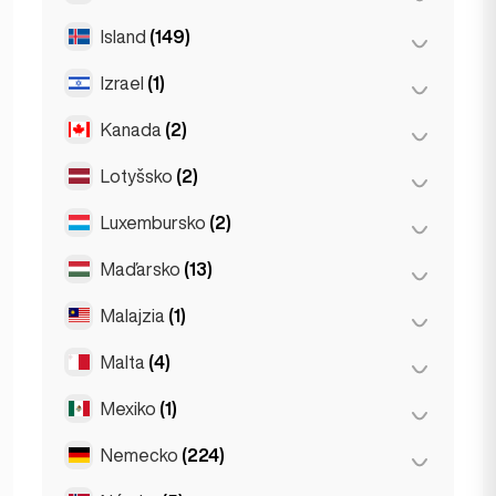
Toulouse
(4)
Haag
(1)
Island
(149)
Dublin
(1)
Rotterdam
(3)
Izrael
(1)
Reykjavík
(149)
Kanada
(2)
Tel Aviv
(1)
Lotyšsko
(2)
Toronto
(2)
Luxembursko
(2)
Riga
(2)
Maďarsko
(13)
Luxemburg
(2)
Malajzia
(1)
Budapešť
(8)
Debrecen
(3)
Malta
(4)
Kuala Lumpur
(1)
Szeged
(2)
Mexiko
(1)
Birkirkara
(1)
Saint Julian
(2)
Nemecko
(224)
Ciudad de México
(1)
Sliema
(1)