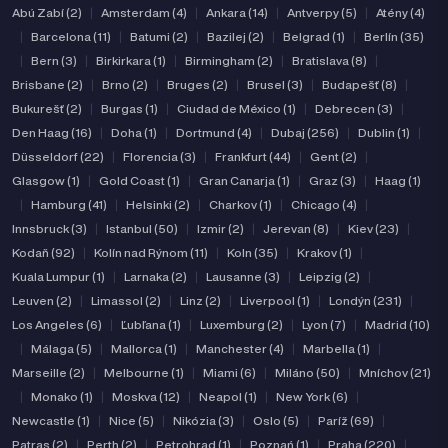
Abú Zabí (2)
|
Amsterdam (4)
|
Ankara (14)
|
Antverpy (5)
|
Atény (4)
|
Barcelona (11)
|
Batumi (2)
|
Bazilej (2)
|
Belgrad (1)
|
Berlín (35)
|
Bern (3)
|
Birkirkara (1)
|
Birmingham (2)
|
Bratislava (8)
|
Brisbane (2)
|
Brno (2)
|
Bruges (2)
|
Brusel (3)
|
Budapešť (8)
|
Bukurešť (2)
|
Burgas (1)
|
Ciudad de México (1)
|
Debrecen (3)
|
Den Haag (16)
|
Doha (1)
|
Dortmund (4)
|
Dubaj (256)
|
Dublin (1)
|
Düsseldorf (22)
|
Florencia (3)
|
Frankfurt (44)
|
Gent (2)
|
Glasgow (1)
|
Gold Coast (1)
|
Gran Canarja (1)
|
Graz (3)
|
Haag (1)
|
Hamburg (41)
|
Helsinki (2)
|
Charkov (1)
|
Chicago (4)
|
Innsbruck (3)
|
Istanbul (50)
|
Izmir (2)
|
Jerevan (8)
|
Kiev (23)
|
Kodaň (92)
|
Kolín nad Rýnom (11)
|
Koln (35)
|
Krakov (1)
|
Kuala Lumpur (1)
|
Larnaka (2)
|
Lausanne (3)
|
Leipzig (2)
|
Leuven (2)
|
Limassol (2)
|
Linz (2)
|
Liverpool (1)
|
Londýn (231)
|
Los Angeles (6)
|
Ľubľana (1)
|
Luxemburg (2)
|
Lyon (7)
|
Madrid (10)
|
Málaga (5)
|
Mallorca (1)
|
Manchester (4)
|
Marbella (1)
|
Marseille (2)
|
Melbourne (1)
|
Miami (6)
|
Miláno (50)
|
Mníchov (21)
|
Monako (1)
|
Moskva (12)
|
Neapol (1)
|
New York (6)
|
Newcastle (1)
|
Nice (5)
|
Nikózia (3)
|
Oslo (5)
|
Paríž (69)
|
Patras (2)
|
Perth (2)
|
Petrohrad (1)
|
Poznań (1)
|
Praha (220)
|