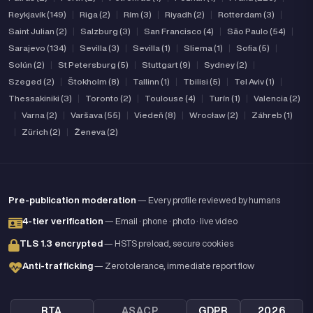
Reykjavík (149)
|
Riga (2)
|
Rím (3)
|
Riyadh (2)
|
Rotterdam (3)
|
Saint Julian (2)
|
Salzburg (3)
|
San Francisco (4)
|
São Paulo (54)
|
Sarajevo (134)
|
Sevilla (3)
|
Sevilla (1)
|
Sliema (1)
|
Sofia (5)
|
Solún (2)
|
St Petersburg (5)
|
Stuttgart (9)
|
Sydney (2)
|
Szeged (2)
|
Štokholm (8)
|
Tallinn (1)
|
Tbilisi (5)
|
Tel Aviv (1)
|
Thessakiniki (3)
|
Toronto (2)
|
Toulouse (4)
|
Turín (1)
|
Valencia (2)
|
Varna (2)
|
Varšava (55)
|
Viedeň (8)
|
Wrocław (2)
|
Záhreb (1)
|
Zürich (2)
|
Ženeva (2)
Pre-publication moderation
— Every profile reviewed by humans
4-tier verification
— Email · phone · photo · live video
TLS 1.3 encrypted
— HSTS preload, secure cookies
Anti-trafficking
— Zero tolerance, immediate report flow
RTA
ASACP
GDPR
2026