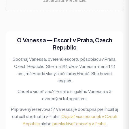
Zatiaľ žiadne recenzie.
O Vanessa — Escort v Praha, Czech
Republic
Spoznaj Vanessa, overenú escortu pôsobiacu v Praha,
Czech Republic. She má 28 rokov. Vanessa meria 173
cm, má Hnedá vlasy a oči farby Hnedá. She hovorí
english.
Chcete vidieť viac? Pozrite si galériu Vanessa s 3
overenými fotografiami.
Pripravený rezervovať? Vanessa je dostupná pre incall aj
outcall stretnutia v Praha.
Objaviť viac escoriek v Czech
Republic
alebo
prehľadávať escorty v Praha
.