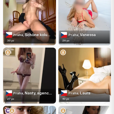
Schöne kolumbianische Dame
Vanessa
Praha,
Praha,
30 yo
26 yo
Nasty, agency My Fair Lady
Laura
Praha,
Praha,
27 yo
40 yo