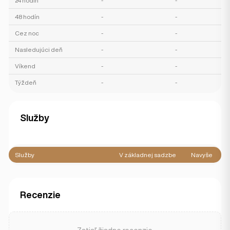
24 hodín
-
-
48 hodín
-
-
Cez noc
-
-
Nasledujúci deň
-
-
Víkend
-
-
Týždeň
-
-
Služby
Služby
V základnej sadzbe
Navyše
Recenzie