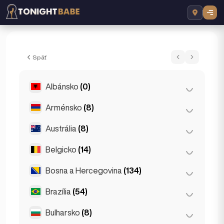
Vanessa - Escort v Prague, Czech Republ
Späť
Albánsko
(0)
Arménsko
(8)
Tirana
(0)
Austrália
(8)
Jerevan
(8)
Belgicko
(14)
Brisbane
(2)
Gold Coast
(1)
Bosna a Hercegovina
(134)
Antverpy
(5)
Melbourne
(1)
Bruges
(2)
Brazília
(54)
Sarajevo
(134)
Perth
(2)
Brusel
(3)
Bulharsko
(8)
São Paulo
(54)
Sydney
(2)