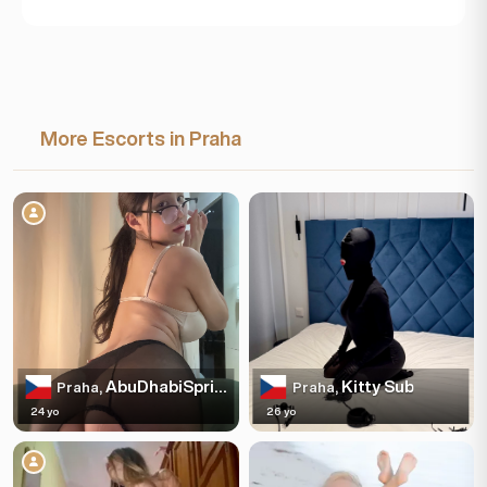
More Escorts in Praha
AbuDhabiSpring
Kitty Sub
Praha,
Praha,
24 yo
26 yo