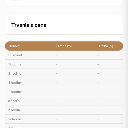
Trvanie a cena
Trvanie
U mňa (€)
U teba (€)
30 minút
-
-
1 hodina
-
-
2 hodiny
-
-
3 hodiny
-
-
4 hodiny
-
-
5 hodín
-
-
6 hodín
-
-
12 hodín
-
-