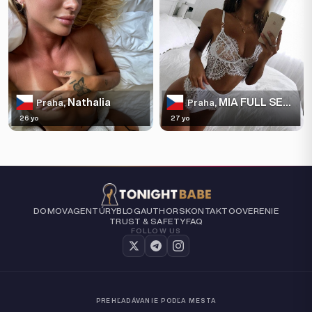
Nathalia
MIA FULL SERVICE
Praha,
Praha,
26 yo
27 yo
DOMOV
AGENTÚRY
BLOG
AUTHORS
KONTAKT
O
OVERENIE
TRUST & SAFETY
FAQ
FOLLOW US
PREHĽADÁVANIE PODĽA MESTA