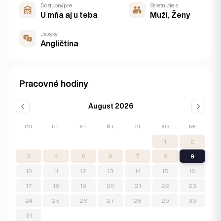
Dostupný pre
Stretnutie s
U mňa aj u teba
Muži, Ženy
Jazyky
Angličtina
Pracovné hodiny
August 2026
PO
UT
ST
ŠT
PI
SO
NE
1
2
3
4
5
6
7
8
9
10
11
12
13
14
15
16
17
18
19
20
21
22
23
24
25
26
27
28
29
30
31