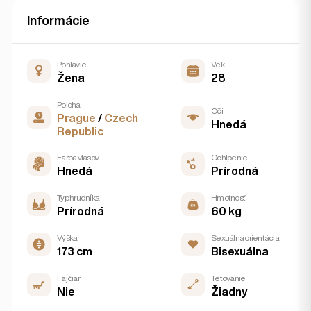
Informácie
Pohlavie
Vek
Žena
28
Poloha
Oči
Prague
/
Czech
Hnedá
Republic
Farba vlasov
Ochlpenie
Hnedá
Prírodná
Typ hrudníka
Hmotnosť
Prírodná
60 kg
Výška
Sexuálna orientácia
173 cm
Bisexuálna
Fajčiar
Tetovanie
Nie
Žiadny