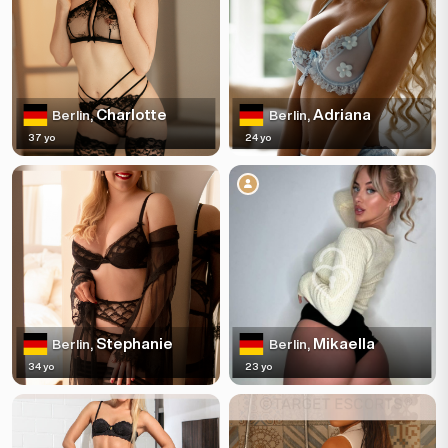
Charlotte
Adriana
Berlin,
Berlin,
37 yo
24 yo
Stephanie
Mikaella
Berlin,
Berlin,
34 yo
23 yo