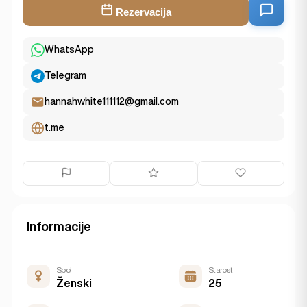
Rezervacija
WhatsApp
Telegram
hannahwhite111112@gmail.com
t.me
Informacije
Spol
Starost
Ženski
25