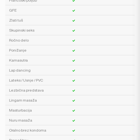
Francoski poljub
GFE
Zlati tuš
Skupinski seks
Ročno delo
Ponižanje
Kamasutra
Lap dancing
Lateks / Usnje / PVC
Lezbična predstava
Lingam masaža
Masturbacija
Nuru masaža
Oralno brez kondoma