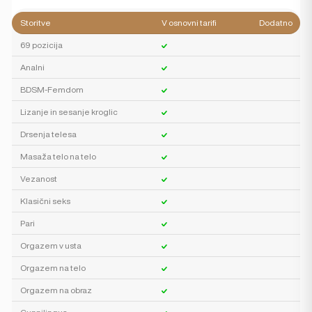
Storitve
V osnovni tarifi
Dodatno
69 pozicija
Analni
BDSM-Femdom
Lizanje in sesanje kroglic
Drsenja telesa
Masaža telo na telo
Vezanost
Klasični seks
Pari
Orgazem v usta
Orgazem na telo
Orgazem na obraz