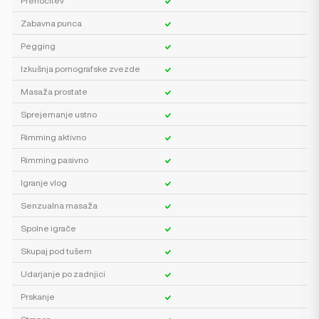
Prenočitev
Zabavna punca
Pegging
Izkušnja pornografske zvezde
Masaža prostate
Sprejemanje ustno
Rimming aktivno
Rimming pasivno
Igranje vlog
Senzualna masaža
Spolne igrače
Skupaj pod tušem
Udarjanje po zadnjici
Prskanje