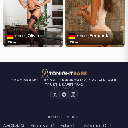
Olivia
Fernanda
Berlin,
Berlin,
20 yo
20 yo
DOMOV
AGENCIJE
BLOG
AUTHORS
KONTAKT
O
PREVERJANJE
TRUST & SAFETY
FAQ
FOLLOW US
BRSKAJ PO MESTIH
Abu Dhabi (2)
|
Amsterdam (4)
|
Ankara (14)
|
Antwerpen (5)
|