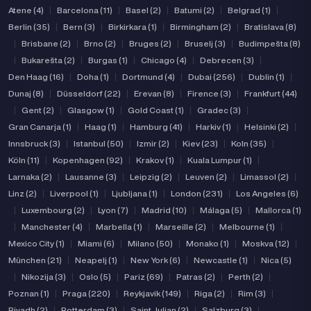
Atene (4)
|
Barcelona (11)
|
Basel (2)
|
Batumi (2)
|
Belgrad (1)
|
Berlin (35)
|
Bern (3)
|
Birkirkara (1)
|
Birmingham (2)
|
Bratislava (8)
|
Brisbane (2)
|
Brno (2)
|
Bruges (2)
|
Bruselj (3)
|
Budimpešta (8)
|
Bukarešta (2)
|
Burgas (1)
|
Chicago (4)
|
Debrecen (3)
|
Den Haag (16)
|
Doha (1)
|
Dortmund (4)
|
Dubai (256)
|
Dublin (1)
|
Dunaj (8)
|
Düsseldorf (22)
|
Erevan (8)
|
Firence (3)
|
Frankfurt (44)
|
Gent (2)
|
Glasgow (1)
|
Gold Coast (1)
|
Gradec (3)
|
Gran Canarja (1)
|
Haag (1)
|
Hamburg (41)
|
Harkiv (1)
|
Helsinki (2)
|
Innsbruck (3)
|
Istanbul (50)
|
Izmir (2)
|
Kiev (23)
|
Koln (35)
|
Köln (11)
|
Kopenhagen (92)
|
Krakov (1)
|
Kuala Lumpur (1)
|
Larnaka (2)
|
Lausanne (3)
|
Leipzig (2)
|
Leuven (2)
|
Limassol (2)
|
Linz (2)
|
Liverpool (1)
|
Ljubljana (1)
|
London (231)
|
Los Angeles (6)
|
Luxembourg (2)
|
Lyon (7)
|
Madrid (10)
|
Málaga (5)
|
Mallorca (1)
|
Manchester (4)
|
Marbella (1)
|
Marseille (2)
|
Melbourne (1)
|
Mexico City (1)
|
Miami (6)
|
Milano (50)
|
Monako (1)
|
Moskva (12)
|
München (21)
|
Neapelj (1)
|
New York (6)
|
Newcastle (1)
|
Nica (5)
|
Nikozija (3)
|
Oslo (5)
|
Pariz (69)
|
Patras (2)
|
Perth (2)
|
Poznan (1)
|
Praga (220)
|
Reykjavik (149)
|
Riga (2)
|
Rim (3)
|
Riyadh (2)
|
Rotterdam (3)
|
Saint Julian (2)
|
Salzburg (3)
|