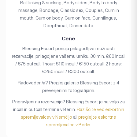
Ball licking & sucking, Body slides, Body to body
massage, Bondage, Classic sex, Couples, Cum in
mouth, Cum on body, Cum on face, Cunnilingus,
Deepthroat, Dinner date.
Cene
Blessing Escort ponuja prilagodljive možnosti
rezervacije, prilagojene vašemu urniku. 30 min: €60 incall
/ €75 outcall. 1 hour: €110 incall / €150 outcall. 2 hours:
€250 incall / €300 outcall.
Radoveden/a? Preglej galerijo Blessing Escort z 4
preverjenimi fotografijami.
Pripravljeni na rezervacijo? Blessing Escort je na voljo za
incall in outcall termine v Berlin.
Raziščite več eskortnih
spremljevalcev v Nemčijo
ali
preglejte eskortne
spremljevalce v Berlin
.