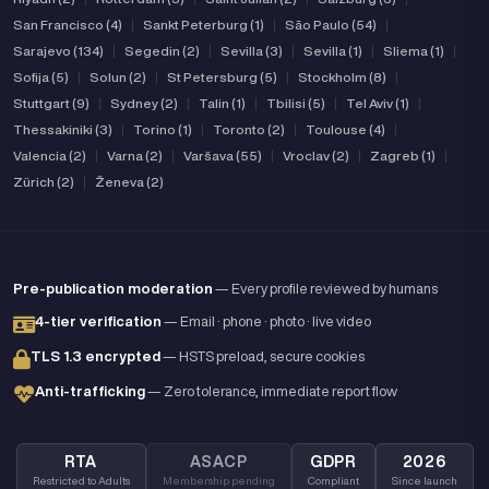
San Francisco (4)
|
Sankt Peterburg (1)
|
São Paulo (54)
|
Sarajevo (134)
|
Segedin (2)
|
Sevilla (3)
|
Sevilla (1)
|
Sliema (1)
|
Sofija (5)
|
Solun (2)
|
St Petersburg (5)
|
Stockholm (8)
|
Stuttgart (9)
|
Sydney (2)
|
Talin (1)
|
Tbilisi (5)
|
Tel Aviv (1)
|
Thessakiniki (3)
|
Torino (1)
|
Toronto (2)
|
Toulouse (4)
|
Valencia (2)
|
Varna (2)
|
Varšava (55)
|
Vroclav (2)
|
Zagreb (1)
|
Zürich (2)
|
Ženeva (2)
Pre-publication moderation
— Every profile reviewed by humans
4-tier verification
— Email · phone · photo · live video
TLS 1.3 encrypted
— HSTS preload, secure cookies
Anti-trafficking
— Zero tolerance, immediate report flow
RTA
ASACP
GDPR
2026
Restricted to Adults
Membership pending
Compliant
Since launch