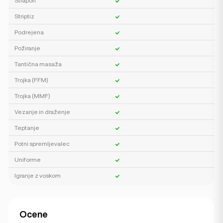
Strapon
Striptiz
Podrejena
Požiranje
Tantična masaža
Trojka (FFM)
Trojka (MMF)
Vezanje in draženje
Teptanje
Potni spremljevalec
Uniforme
Igranje z voskom
Ocene