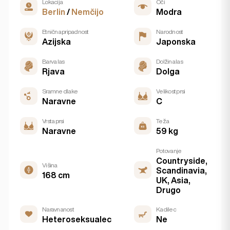
Lokacija
Oči
Berlin
/
Nemčijo
Modra
Etnična pripadnost
Narodnost
Azijska
Japonska
Barva las
Dolžina las
Rjava
Dolga
Sramne dlake
Velikost prsi
Naravne
C
Vrsta prsi
Teža
Naravne
59 kg
Potovanje
Countryside,
Višina
Scandinavia,
168 cm
UK, Asia,
Drugo
Naravnanost
Kadilec
Heteroseksualec
Ne