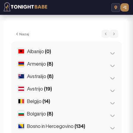
Blessing Escort - Eskort v Berlin, Nemčijo
Nazaj
Albanijo
(0)
Armenijo
(8)
Tirana
(0)
Avstralijo
(8)
Erevan
(8)
Avstrijo
(19)
Brisbane
(2)
Gold Coast
(1)
Belgijo
(14)
Dunaj
(8)
Melbourne
(1)
Gradec
(3)
Bolgarijo
(8)
Antwerpen
(5)
Perth
(2)
Innsbruck
(3)
Bruges
(2)
Bosno in Hercegovino
(134)
Burgas
(1)
Sydney
(2)