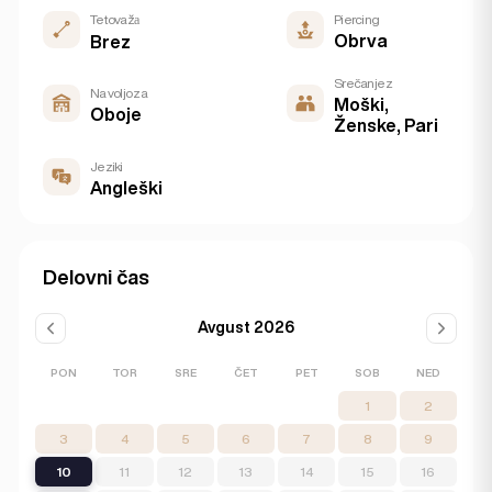
Tetovažа
Piercing
Obrva
Brez
Srečanje z
Na voljo za
Moški,
Oboje
Ženske, Pari
Jeziki
Angleški
Delovni čas
Avgust 2026
PON
TOR
SRE
ČET
PET
SOB
NED
1
2
3
4
5
6
7
8
9
10
11
12
13
14
15
16