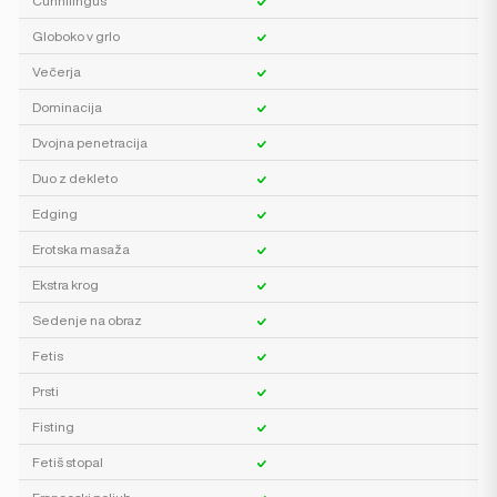
Cunnilingus
Globoko v grlo
Večerja
Dominacija
Dvojna penetracija
Duo z dekleto
Edging
Erotska masaža
Ekstra krog
Sedenje na obraz
Fetis
Prsti
Fisting
Fetiš stopal