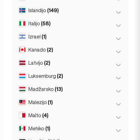
Pariz
(69)
Thessakiniki
(3)
Islandijo
(149)
Dublin
(1)
Toulouse
(4)
Italijo
(58)
Reykjavik
(149)
Izrael
(1)
Firence
(3)
Milano
(50)
Kanado
(2)
Tel Aviv
(1)
Napoli
(0)
Latvijo
(2)
Toronto
(2)
Neapelj
(1)
Luksemburg
(2)
Riga
(2)
Rim
(3)
Madžarsko
(13)
Luxembourg
(2)
Torino
(1)
Malezijo
(1)
Budimpešta
(8)
Debrecen
(3)
Malto
(4)
Kuala Lumpur
(1)
Segedin
(2)
Mehiko
(1)
Birkirkara
(1)
Saint Julian
(2)