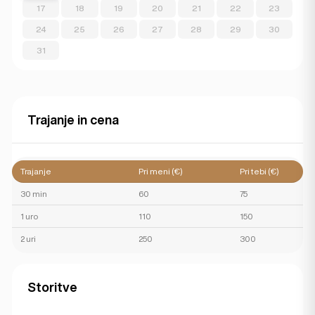
17
18
19
20
21
22
23
24
25
26
27
28
29
30
31
Trajanje in cena
Trajanje
Pri meni (€)
Pri tebi (€)
30 min
60
75
1 uro
110
150
2 uri
250
300
Storitve