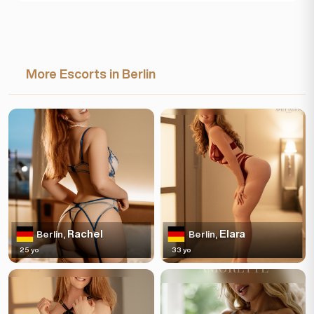
More Escorts in Berlin
Rachel
Elara
Berlin,
Berlin,
25 yo
33 yo