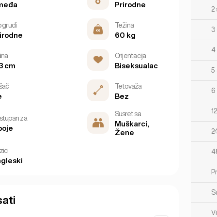
međa
Prirodne
2
p grudi
Težina
3
irodne
60 kg
4
ina
Orijentacija
3 cm
Biseksualac
5 
šač
Tetovaža
6 
e
Bez
12
Susret sa
stupan za
Muškarci,
boje
2
Žene
zici
4
gleski
P
S
sati
V