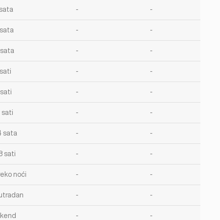
 sata
-
-
 sata
-
-
 sata
-
-
sati
-
-
sati
-
-
 sati
-
-
4 sata
-
-
8 sati
-
-
reko noći
-
-
utradan
-
-
ikend
-
-