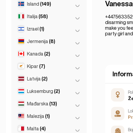
Hag
(1)
Vanessa
Island
(149)
Dublin
(1)
Roterdam
(3)
Italija
(58)
Rejkjavik
(149)
+44756335200
disarming smi
make you feel
Izrael
(1)
Firenca
(3)
party girl a
Milano
(50)
Jermenija
(8)
Tel Aviv
(1)
Napoli
(0)
Kanada
(2)
Jerevan
(8)
Napulj
(1)
Kipar
(7)
Toronto
(2)
Rim
(3)
Inform
Latvija
(2)
Larnaka
(2)
Torino
(1)
Limasol
(2)
Luksemburg
(2)
Riga
(2)
Pol
Že
Nikozija
(3)
Mađarska
(13)
Luksemburg
(2)
Lo
Malezija
(1)
Budimpešta
(8)
P
Debrecin
(3)
Malta
(4)
Kuala Lumpur
(1)
Bo