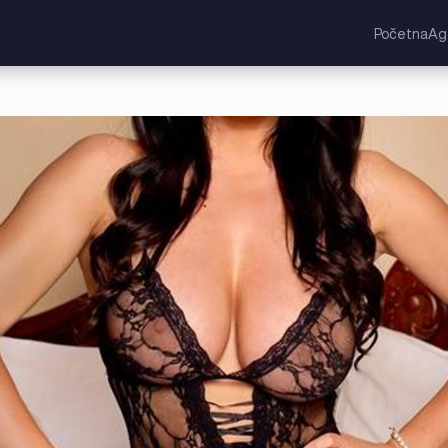
Početna
Ag
ic