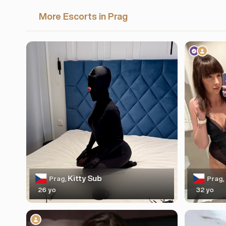
More Escorts in Prag
Kitty Sub
Prag,
Prag,
26 yo
32 yo