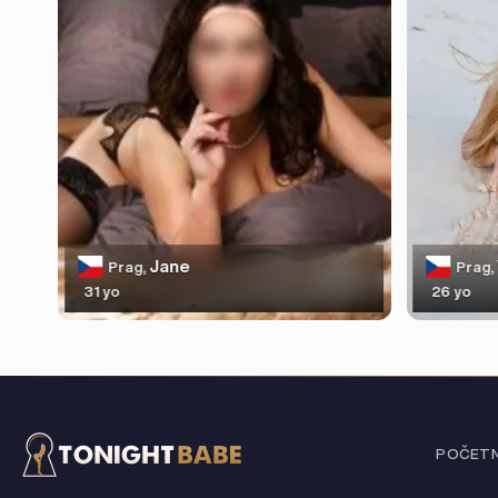
Jane
Prag,
Prag,
31 yo
26 yo
POČET