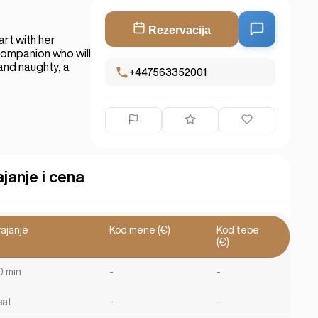
Rezervacija
rt with her
 companion who will
 and naughty, a
+447563352001
ajanje i cena
rajanje
Kod mene (€)
Kod tebe
(€)
0 min
-
-
sat
-
-