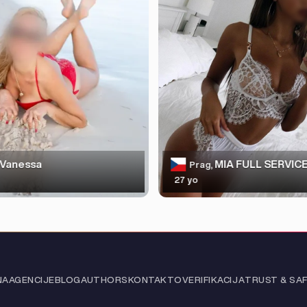
Vanessa
MIA FULL SERVIC
Prag,
27 yo
NA
AGENCIJE
BLOG
AUTHORS
KONTAKT
O
VERIFIKACIJA
TRUST & SA