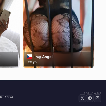
E
Angel
Prag,
29 yo
FOLLOW US
FETY
FAQ