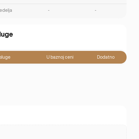
edelja
-
-
luge
sluge
U baznoj ceni
Dodatno