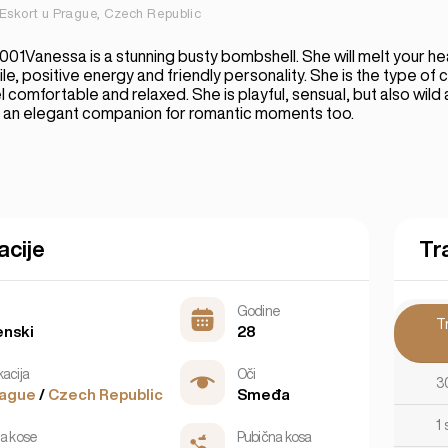
Eskort u Prague, Czech Republic
1Vanessa is a stunning busty bombshell. She will melt your hea
le, positive energy and friendly personality. She is the type of
 comfortable and relaxed. She is playful, sensual, but also wild
nd an elegant companion for romantic moments too.
acije
Tr
Godine
T
nski
28
kacija
Oči
3
rague
/
Czech Republic
Smeđa
1 
ja kose
Pubična kosa