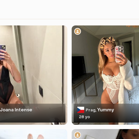
Joana Intense
Yummy
Prag,
28 yo