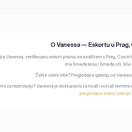
O Vanessa — Eskortu u Prag,
te Vanessa, verifikovanu eskort pratnju sa sedištem u Prag, Czech 
ima Smeđa kosu i Smeđa oči. She g
Želite videti više? Pregledajte galeriju od Vanessa 
ni za rezervaciju? Vanessa je dostupan/a za incall i outcall termine 
pregledajte eskort pratnje