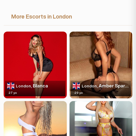
More Escorts in London
Blanca
Amber Sparkles
London,
London,
27 yo
29 yo