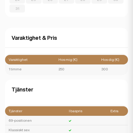
31
Varaktighet & Pris
Varaktighet
Hos mig (€)
Hos dig (€)
1 timme
250
300
Tjänster
Tjänster
I baspris
Extra
69-positionen
Klassiskt sex