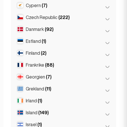
Gent
(2)
Cypern
(7)
Burgas
(1)
Leuven
(2)
Sofia
(5)
Czech Republic
(222)
Larnaka
(2)
Varna
(2)
Limassol
(2)
Danmark
(92)
Brno
(2)
Nikosia
(3)
Prag
(220)
Estland
(1)
Köpenhamn
(92)
Finland
(2)
Tallinn
(1)
Frankrike
(88)
Helsingfors
(2)
Georgien
(7)
Lyon
(7)
Marseille
(2)
Grekland
(11)
Batumi
(2)
Monaco
(1)
Tbilisi
(5)
Irland
(1)
Aten
(4)
Nice
(5)
Patras
(2)
Island
(149)
Dublin
(1)
Paris
(69)
Thessakiniki
(3)
Israel
(1)
Reykjavik
(149)