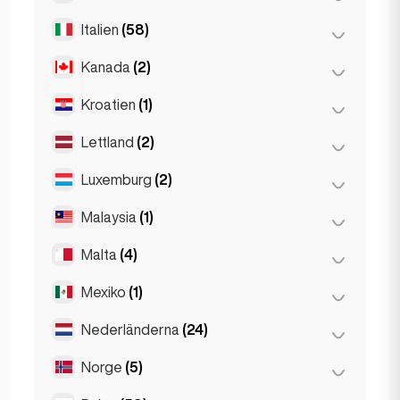
Toulouse
(4)
Thessaloniki
(2)
Italien
(58)
Tel Aviv
(1)
Kanada
(2)
Florens
(3)
Milano
(50)
Kroatien
(1)
Toronto
(2)
Napoli
(0)
Lettland
(2)
Zagreb
(1)
Neapel
(1)
Luxemburg
(2)
Riga
(2)
Rom
(3)
Malaysia
(1)
Luxemburg
(2)
Turin
(1)
Malta
(4)
Kuala Lumpur
(1)
Mexiko
(1)
Birkirkara
(1)
Saint Julian
(2)
Nederländerna
(24)
Mexico City
(1)
Sliema
(1)
Norge
(5)
Amsterdam
(4)
Den Haag
(16)