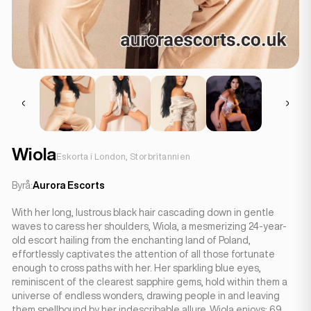
Wiola
Eskorta i London, Storbritannien
Byrå:
Aurora Escorts
With her long, lustrous black hair cascading down in gentle
waves to caress her shoulders, Wiola, a mesmerizing 24-year-
old escort hailing from the enchanting land of Poland,
effortlessly captivates the attention of all those fortunate
enough to cross paths with her. Her sparkling blue eyes,
reminiscent of the clearest sapphire gems, hold within them a
universe of endless wonders, drawing people in and leaving
them spellbound by her indescribable allure. Wiola enjoys: 69,