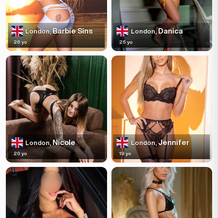
Barbie Sins
Danica
London,
London,
26 yo
25 yo
Nicole
Jennifer
London,
London,
20 yo
19 yo