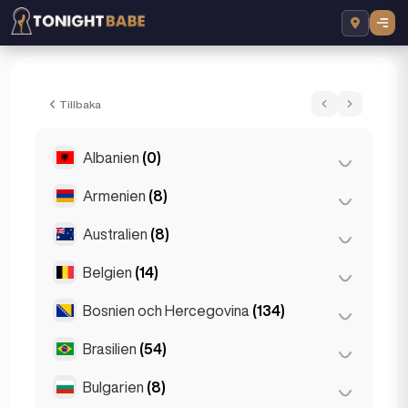
Wiola - Eskorta i London, Storbritannien
Tillbaka
Albanien
(0)
Armenien
(8)
Tirana
(0)
Australien
(8)
Jerevan
(8)
Belgien
(14)
Brisbane
(2)
Gold Coast
(1)
Bosnien och Hercegovina
(134)
Antwerpen
(5)
Melbourne
(1)
Bruges
(2)
Brasilien
(54)
Sarajevo
(134)
Perth
(2)
Bryssel
(3)
Bulgarien
(8)
São Paulo
(54)
Sydney
(2)