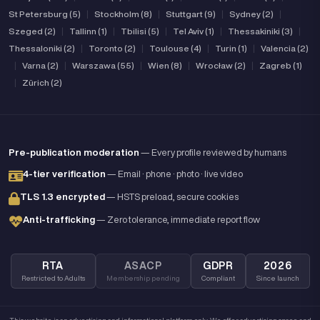
St Petersburg (5)
|
Stockholm (8)
|
Stuttgart (9)
|
Sydney (2)
|
Szeged (2)
|
Tallinn (1)
|
Tbilisi (5)
|
Tel Aviv (1)
|
Thessakiniki (3)
|
Thessaloniki (2)
|
Toronto (2)
|
Toulouse (4)
|
Turin (1)
|
Valencia (2)
|
Varna (2)
|
Warszawa (55)
|
Wien (8)
|
Wrocław (2)
|
Zagreb (1)
|
Zürich (2)
Pre-publication moderation
— Every profile reviewed by humans
4-tier verification
— Email · phone · photo · live video
TLS 1.3 encrypted
— HSTS preload, secure cookies
Anti-trafficking
— Zero tolerance, immediate report flow
RTA
ASACP
GDPR
2026
Restricted to Adults
Membership pending
Compliant
Since launch