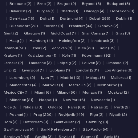
|
Brisbane (2)
|
Brno (2)
|
Bruges (2)
|
Bryssel (3)
|
Budapest (8)
|
Bukarest (2)
|
Burgas (1)
|
Charkiv (1)
|
Chicago (4)
|
Debrecen (3)
|
Den Haag (16)
|
Doha (1)
|
Dortmund (4)
|
Dubai (256)
|
Dublin (1)
|
Düsseldorf (22)
|
Florens (3)
|
Frankfurt (44)
|
Genève (2)
|
Gent (2)
|
Glasgow (1)
|
Gold Coast (1)
|
Gran Canarja (1)
|
Graz (3)
|
Haag (1)
|
Hamburg (41)
|
Helsingfors (2)
|
Innsbruck (3)
|
Istanbul (50)
|
Izmir (2)
|
Jerevan (8)
|
Kiev (23)
|
Koln (35)
|
Krakow (1)
|
Kuala Lumpur (1)
|
Köln (11)
|
Köpenhamn (92)
|
Larnaka (2)
|
Lausanne (3)
|
Leipzig (2)
|
Leuven (2)
|
Limassol (2)
|
Linz (2)
|
Liverpool (1)
|
Ljubljana (1)
|
London (231)
|
Los Angeles (6)
|
Luxemburg (2)
|
Lyon (7)
|
Madrid (10)
|
Málaga (5)
|
Mallorca (1)
|
Manchester (4)
|
Marbella (1)
|
Marseille (2)
|
Melbourne (1)
|
Mexico City (1)
|
Miami (6)
|
Milano (50)
|
Monaco (1)
|
Moskva (12)
|
München (21)
|
Neapel (1)
|
New York (6)
|
Newcastle (1)
|
Nice (5)
|
Nikosia (3)
|
Oslo (5)
|
Paris (69)
|
Patras (2)
|
Perth (2)
|
Poznań (1)
|
Prag (220)
|
Reykjavik (149)
|
Riga (2)
|
Riyadh (2)
|
Rom (3)
|
Rotterdam (3)
|
Saint Julian (2)
|
Salzburg (3)
|
San Francisco (4)
|
Sankt Petersburg (1)
|
São Paulo (54)
|
Sarajevo (134)
|
Sevilla (3)
|
Sevilla (1)
|
Sliema (1)
|
Sofia (5)
|