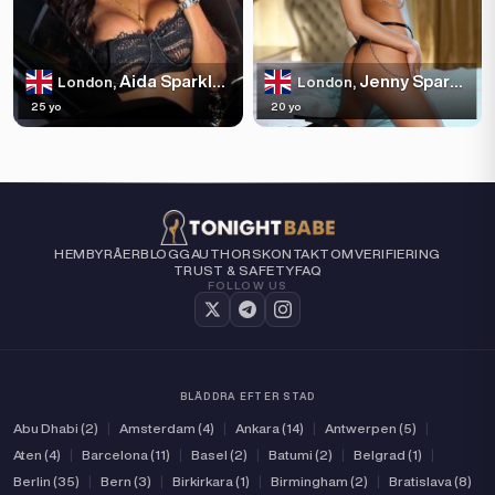
Aida Sparkles
Jenny Sparkles
London,
London,
25 yo
20 yo
HEM
BYRÅER
BLOGG
AUTHORS
KONTAKT
OM
VERIFIERING
TRUST & SAFETY
FAQ
FOLLOW US
BLÄDDRA EFTER STAD
Abu Dhabi (2)
|
Amsterdam (4)
|
Ankara (14)
|
Antwerpen (5)
|
Aten (4)
|
Barcelona (11)
|
Basel (2)
|
Batumi (2)
|
Belgrad (1)
|
Berlin (35)
|
Bern (3)
|
Birkirkara (1)
|
Birmingham (2)
|
Bratislava (8)