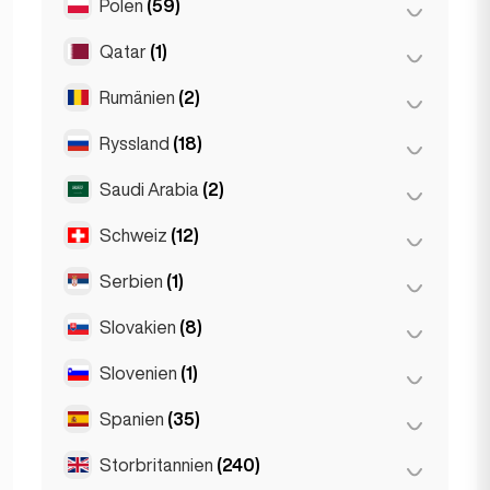
Polen
(59)
Oslo
(5)
Haag
(1)
Qatar
(1)
Krakow
(1)
Rotterdam
(3)
Poznań
(1)
Rumänien
(2)
Doha
(1)
Warszawa
(55)
Ryssland
(18)
Bukarest
(2)
Wrocław
(2)
Saudi Arabia
(2)
Moskva
(12)
Sankt Petersburg
(1)
Schweiz
(12)
Riyadh
(2)
St Petersburg
(5)
Serbien
(1)
Basel
(2)
Bern
(3)
Slovakien
(8)
Belgrad
(1)
Genève
(2)
Slovenien
(1)
Bratislava
(8)
Lausanne
(3)
Spanien
(35)
Ljubljana
(1)
Zürich
(2)
Storbritannien
(240)
Barcelona
(11)