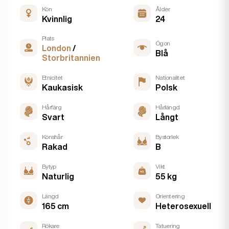
Kön
Ålder
Kvinnlig
24
Plats
Ögon
London
/
Blå
Storbritannien
Etnicitet
Nationalitet
Kaukasisk
Polsk
Hårfärg
Hårlängd
Svart
Långt
Könshår
Bystorlek
Rakad
B
Bytyp
Vikt
Naturlig
55 kg
Längd
Orientering
165 cm
Heterosexuell
Rökare
Tatuering