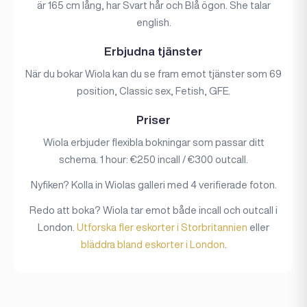
är 165 cm lång, har Svart hår och Blå ögon. She talar
english.
Erbjudna tjänster
När du bokar Wiola kan du se fram emot tjänster som 69
position, Classic sex, Fetish, GFE.
Priser
Wiola erbjuder flexibla bokningar som passar ditt
schema. 1 hour: €250 incall / €300 outcall.
Nyfiken? Kolla in Wiolas galleri med 4 verifierade foton.
Redo att boka? Wiola tar emot både incall och outcall i
London.
Utforska fler eskorter i Storbritannien
eller
bläddra bland eskorter i London
.