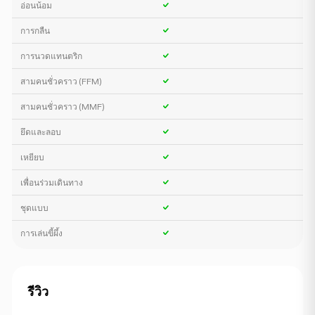
อ่อนน้อม
การกลืน
การนวดแทนตริก
สามคนชั่วคราว (FFM)
สามคนชั่วคราว (MMF)
ยึดและลอบ
เหยียบ
เพื่อนร่วมเดินทาง
ชุดแบบ
การเล่นขี้ผึ้ง
รีวิว