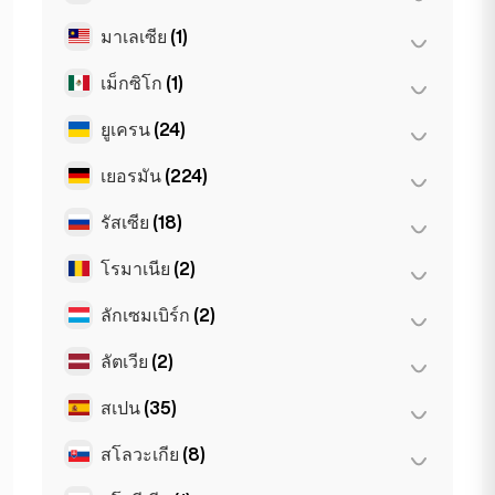
Leuven
(2)
มาเลเซีย
(1)
วอร์ซอ
ปารีส
สลีมา
(69)
(55)
(1)
เม็กซิโก
(1)
Birkirkara
(1)
มาร์เซย์
กัวลาลัมเปอร์
(2)
(1)
Saint Julian
(2)
ยูเครน
(24)
โมนาโก
เม็กซิโกซิตี้
(1)
(1)
เยอรมัน
(224)
ลียง
คาร์คิฟ
(7)
(1)
รัสเซีย
(18)
Kiev
(23)
โคโลญ
(11)
โรมาเนีย
(2)
ดึสเซลดอร์ฟ
เซนต์ปีเตอร์สเบิร์ก
(22)
(1)
ลักเซมเบิร์ก
(2)
เบอร์ลิน
มอสโก
บูคาเรสต์
(35)
(12)
(2)
ลัตเวีย
(2)
St Petersburg
(5)
แฟรงก์เฟิร์ต
ลักเซมเบิร์ก
(44)
(2)
สเปน
(35)
มิวนิก
รีกา
(21)
(2)
สโลวะเกีย
(8)
สตุตการ์ต
เซบียา
(9)
(3)