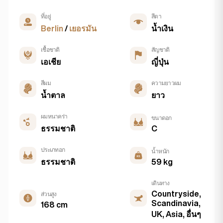
ที่อยู่
สีตา
Berlin
/
เยอรมัน
น้ำเงิน
เชื้อชาติ
สัญชาติ
เอเชีย
ญี่ปุ่น
สีผม
ความยาวผม
น้ำตาล
ยาว
ผมหนาคร่า
ขนาดอก
ธรรมชาติ
C
ประเภทอก
น้ำหนัก
ธรรมชาติ
59 kg
เดินทาง
Countryside,
ส่วนสูง
Scandinavia,
168 cm
UK, Asia, อื่นๆ