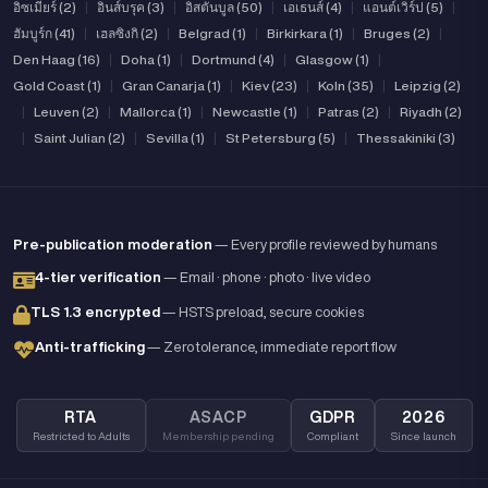
อิซเมียร์ (2)
|
อินส์บรุค (3)
|
อิสตันบูล (50)
|
เอเธนส์ (4)
|
แอนต์เวิร์ป (5)
|
ฮัมบูร์ก (41)
|
เฮลซิงกิ (2)
|
Belgrad (1)
|
Birkirkara (1)
|
Bruges (2)
|
Den Haag (16)
|
Doha (1)
|
Dortmund (4)
|
Glasgow (1)
|
Gold Coast (1)
|
Gran Canarja (1)
|
Kiev (23)
|
Koln (35)
|
Leipzig (2)
|
Leuven (2)
|
Mallorca (1)
|
Newcastle (1)
|
Patras (2)
|
Riyadh (2)
|
Saint Julian (2)
|
Sevilla (1)
|
St Petersburg (5)
|
Thessakiniki (3)
Pre-publication moderation
— Every profile reviewed by humans
4-tier verification
— Email · phone · photo · live video
TLS 1.3 encrypted
— HSTS preload, secure cookies
Anti-trafficking
— Zero tolerance, immediate report flow
RTA
ASACP
GDPR
2026
Restricted to Adults
Membership pending
Compliant
Since launch