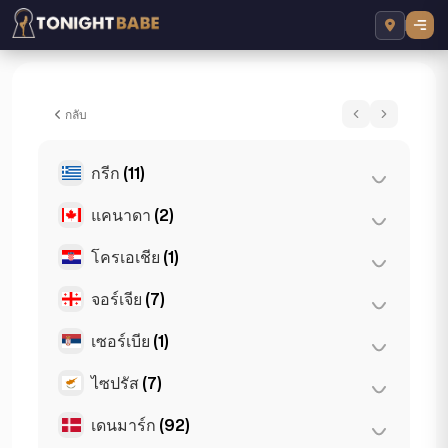
Blessing Escort - เอสคอร์ทใน Berlin, เยอร
กลับ
กรีก
(11)
แคนาดา
(2)
เทสซาโลนิกี
(2)
โครเอเชีย
(1)
เอเธนส์
โตรอนโต
(4)
(2)
จอร์เจีย
(7)
Patras
(2)
ซาเกร็บ
(1)
Thessakiniki
(3)
เซอร์เบีย
(1)
ทบิลิซี
(5)
ไซปรัส
(7)
Belgrad
(1)
บาตูมี
(2)
เดนมาร์ก
(92)
นิโคเซีย
(3)