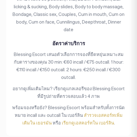
licking & sucking, Body slides, Body to body massage,
Bondage, Classic sex, Couples, Cum in mouth, Cum on
body, Cum on face, Cunnilingus, Deepthroat, Dinner
date
อัตราค่าบริการ
Blessing Escort เสนอตัวเลือกการจองที่ยืดหยุ่นเหมาะสม
กับตารางของคุณ 30 min: €60 incall / €75 outcall. 1 hour:
€110 incall / €150 outcall. 2 hours: €250 incall / €300
outcall.
อยากดูเพิ่มเติมไหม? เรียกดูแกลเลอรีของ Blessing Escort
ที่มีรูปถ่ายที่ตรวจสอบแล้ว 4 ภาพ
พร้อมจองหรือยัง? Blessing Escort พร้อมสำหรับทั้งการนัด
หมาย incall และ outcall ใน เบอร์ลิน
สำรวจเอสคอร์ทเพิ่ม
เติมใน เยอรมัน
หรือ
เรียกดูเอสคอร์ทใน เบอร์ลิน
.