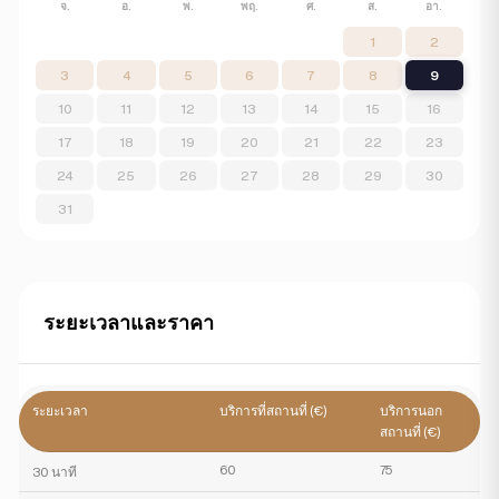
จ.
อ.
พ.
พฤ.
ศ.
ส.
อา.
1
2
3
4
5
6
7
8
9
10
11
12
13
14
15
16
17
18
19
20
21
22
23
24
25
26
27
28
29
30
31
ระยะเวลาและราคา
ระยะเวลา
บริการที่สถานที่ (€)
บริการนอก
สถานที่ (€)
60
75
30 นาที