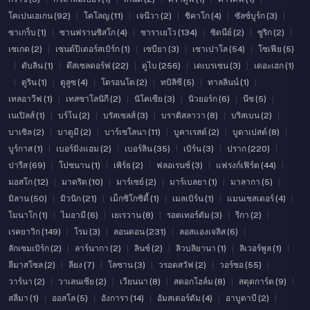
โคเปนเฮเกน (92)
|
โคโลญ (11)
|
เจนีวา (2)
|
ชิคาโก (4)
|
ซัลซ์บูร์ก (3)
|
ซาเกร็บ (1)
|
ซานฟรานซิสโก (4)
|
ซาราเยโว (134)
|
ซิดนีย์ (2)
|
ซูริก (2)
|
เซเกด (2)
|
เซนต์ปีเตอร์สเบิร์ก (1)
|
เซบียา (3)
|
เซาเปาโล (54)
|
โซเฟีย (5)
|
ดับลิน (1)
|
ดึสเซลดอร์ฟ (22)
|
ดูไบ (256)
|
เดเบรเซน (3)
|
เดอะเฮก (1)
|
ตูริน (1)
|
ตูลูซ (4)
|
โตรอนโต (2)
|
ทบิลิซี (5)
|
ทาลลินน์ (1)
|
เทลอาวีฟ (1)
|
เทสซาโลนิกี (2)
|
นิโคเซีย (3)
|
นิวยอร์ก (6)
|
นีซ (5)
|
เนเปิลส์ (1)
|
บร์โน (2)
|
บรัสเซลส์ (3)
|
บราติสลาวา (8)
|
บริสเบน (2)
|
บาเซิล (2)
|
บาตูมี (2)
|
บาร์เซโลนา (11)
|
บูคาเรสต์ (2)
|
บูดาเปสต์ (8)
|
บูร์กาส (1)
|
เบอร์มิงแฮม (2)
|
เบอร์ลิน (35)
|
เบิร์น (3)
|
ปราก (220)
|
ปารีส (69)
|
โปซนาน (1)
|
เพิร์ธ (2)
|
ฟลอเรนซ์ (3)
|
แฟรงก์เฟิร์ต (44)
|
มอสโก (12)
|
มาดริด (10)
|
มาร์เซย์ (2)
|
มาร์เบลยา (1)
|
มาลากา (5)
|
มิลาน (50)
|
มิวนิก (21)
|
เม็กซิโกซิตี้ (1)
|
เมลเบิร์น (1)
|
แมนเชสเตอร์ (4)
|
โมนาโก (1)
|
ไมอามี (6)
|
เยเรวาน (8)
|
รอตเทอร์ดัม (3)
|
รีกา (2)
|
เรคยาวิก (149)
|
โรม (3)
|
ลอนดอน (231)
|
ลอสแองเจลิส (6)
|
ลักเซมเบิร์ก (2)
|
ลาร์นากา (2)
|
ลินซ์ (2)
|
ลิวบลิยานา (1)
|
ลิเวอร์พูล (1)
|
ลีมาสโซล (2)
|
ลียง (7)
|
โลซาน (3)
|
วรอตสวัฟ (2)
|
วอร์ซอ (55)
|
วาร์นา (2)
|
วาเลนเซีย (2)
|
เวียนนา (8)
|
สตอกโฮล์ม (8)
|
สตุตการ์ต (9)
|
สลีมา (1)
|
ออสโล (5)
|
อังการา (14)
|
อัมสเตอร์ดัม (4)
|
อาบูดาบี (2)
|