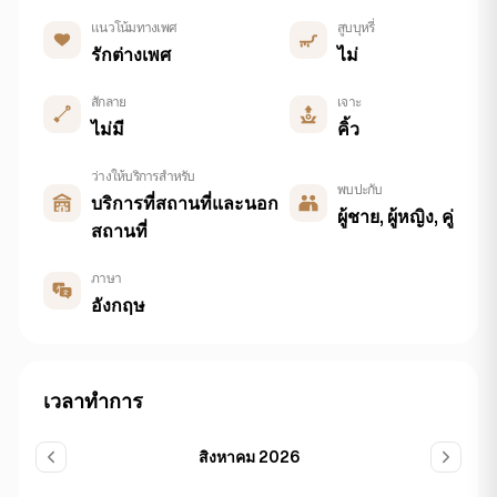
แนวโน้มทางเพศ
สูบบุหรี่
รักต่างเพศ
ไม่
สักลาย
เจาะ
ไม่มี
คิ้ว
ว่างให้บริการสำหรับ
พบปะกับ
บริการที่สถานที่และนอก
ผู้ชาย, ผู้หญิง, คู่
สถานที่
ภาษา
อังกฤษ
เวลาทำการ
สิงหาคม 2026