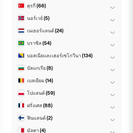
ตุรกี
(66)
ลาร์นากา
โคเปนเฮเกน
(92)
(2)
นอร์เวย์
(5)
ลีมาสโซล
อังการา
(14)
(2)
เนเธอร์แลนด์
(24)
อิซเมียร์
ออสโล
(2)
(5)
บราซิล
(54)
อิสตันบูล
เดอะเฮก
(50)
(1)
บอสเนียและเฮอร์เซโกวีนา
(134)
รอตเทอร์ดัม
เซาเปาโล
(54)
(3)
บัลแกเรีย
(8)
อัมสเตอร์ดัม
ซาราเยโว
(134)
(4)
เบลเยียม
(14)
Den Haag
(16)
โซเฟีย
(5)
โปแลนด์
(59)
บูร์กาส
เกนต์
(2)
(1)
ฝรั่งเศส
(88)
วาร์นา
บรัสเซลส์
คราคูฟ
(2)
(3)
(1)
ฟินแลนด์
(2)
แอนต์เวิร์ป
โปซนาน
ตูลูซ
(5)
(4)
(1)
มัลตา
(4)
Bruges
(2)
วรอตสวัฟ
นีซ
เฮลซิงกิ
(2)
(5)
(2)