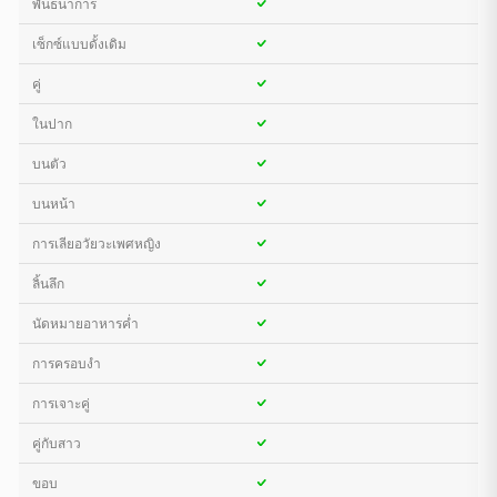
พันธนาการ
เซ็กซ์แบบดั้งเดิม
คู่
ในปาก
บนตัว
บนหน้า
การเลียอวัยวะเพศหญิง
ลิ้นลึก
นัดหมายอาหารค่ำ
การครอบงำ
การเจาะคู่
คู่กับสาว
ขอบ