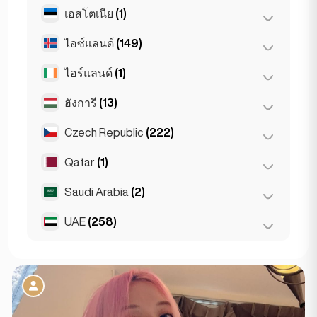
เอสโตเนีย
(1)
อินส์บรุค
เนเปิลส์
เทลอาวีฟ
(3)
(1)
(1)
ไอซ์แลนด์
(149)
ฟลอเรนซ์
ทาลลินน์
(3)
(1)
ไอร์แลนด์
(1)
มิลาน
เรคยาวิก
(149)
(50)
ฮังการี
(13)
โรม
ดับลิน
(3)
(1)
Czech Republic
(222)
Napoli
(0)
เซเกด
(2)
Qatar
(1)
เดเบรเซน
บร์โน
(3)
(2)
Saudi Arabia
(2)
Doha
(1)
บูดาเปสต์
ปราก
(220)
(8)
UAE
(258)
Riyadh
(2)
ดูไบ
(256)
อาบูดาบี
(2)